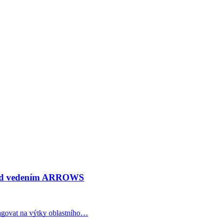
P pod vedením ARROWS
eagovat na výtky oblastního…