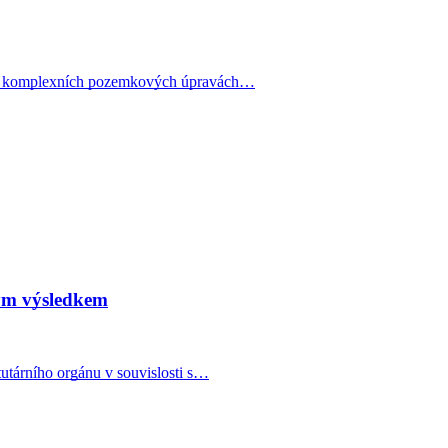
 po komplexních pozemkových úpravách…
ným výsledkem
utárního orgánu v souvislosti s…