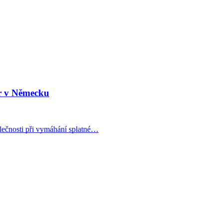
ur v Německu
ečnosti při vymáhání splatné…