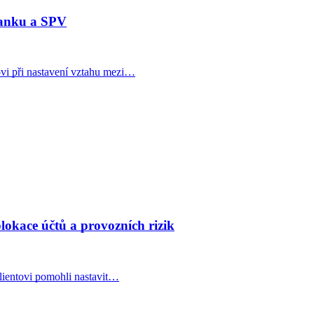
banku a SPV
vi při nastavení vztahu mezi…
okace účtů a provozních rizik
lientovi pomohli nastavit…