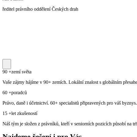
ředitel právního oddělení Českých drah
90
+
zemí světa
Vaše zájmy hájíme v 90+ zemích. Lokální znalost s globálním přesah
60
+
poradců
Právo, daně i účetnictví. 60+ specialistů připravených pro váš byznys.
15
+
let zkušeností
Náš tým je složen z právníků, kteří v seniorních pozicích působí na tr
Najdeme řešení i pro Vás