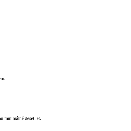
em.
hu minimálně deset let.