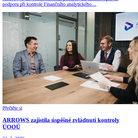
podporu při kontrole Finančního analytického…
Přečtěte si
ARROWS zajistila úspěšné zvládnutí kontroly
ÚOOÚ