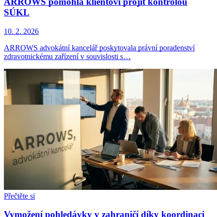
ARROWS pomohla klientovi projít kontrolou
SÚKL
10. 2. 2026
ARROWS advokátní kancelář poskytovala právní poradenství
zdravotnickému zařízení v souvislosti s…
Přečtěte si
Vymožení pohledávky v zahraničí díky koordinaci