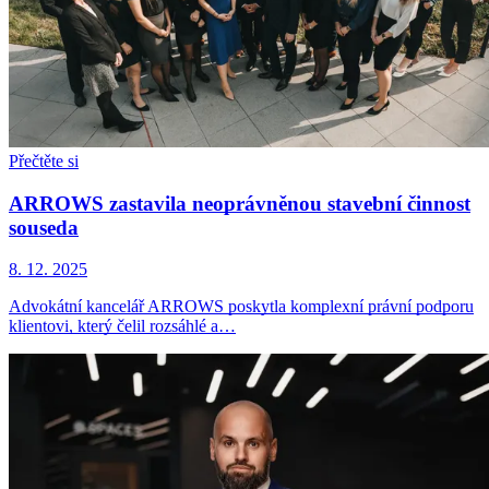
Přečtěte si
ARROWS zastavila neoprávněnou stavební činnost
souseda
8. 12. 2025
Advokátní kancelář ARROWS poskytla komplexní právní podporu
klientovi, který čelil rozsáhlé a…