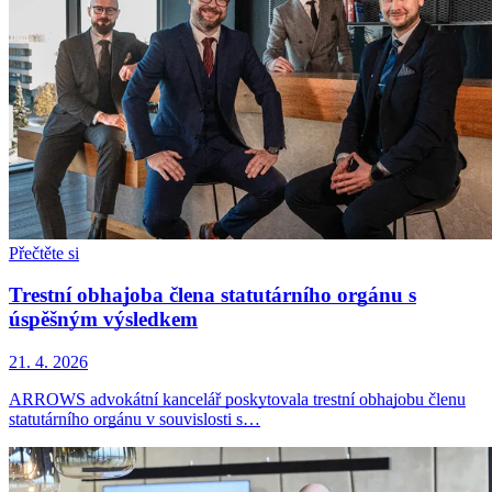
Přečtěte si
Trestní obhajoba člena statutárního orgánu s
úspěšným výsledkem
21. 4. 2026
ARROWS advokátní kancelář poskytovala trestní obhajobu členu
statutárního orgánu v souvislosti s…