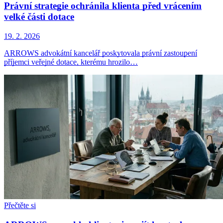
Právní strategie ochránila klienta před vrácením
velké části dotace
19. 2. 2026
ARROWS advokátní kancelář poskytovala právní zastoupení
příjemci veřejné dotace, kterému hrozilo…
Přečtěte si