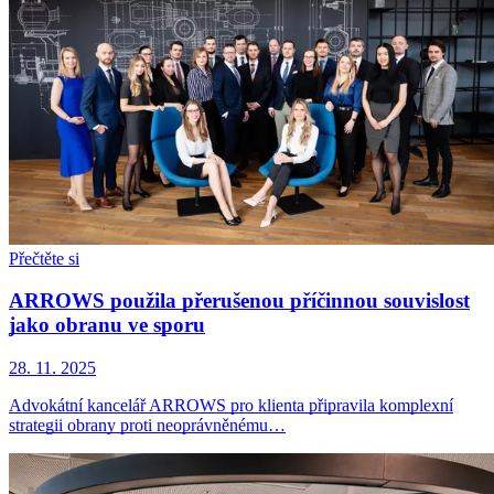
Přečtěte si
ARROWS použila přerušenou příčinnou souvislost
jako obranu ve sporu
28. 11. 2025
Advokátní kancelář ARROWS pro klienta připravila komplexní
strategii obrany proti neoprávněnému…