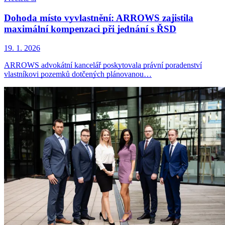
Dohoda místo vyvlastnění: ARROWS zajistila
maximální kompenzaci při jednání s ŘSD
19. 1. 2026
ARROWS advokátní kancelář poskytovala právní poradenství
vlastníkovi pozemků dotčených plánovanou…