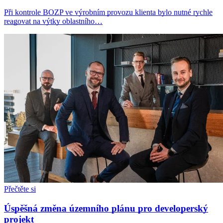
Při kontrole BOZP ve výrobním provozu klienta bylo nutné rychle
reagovat na výtky oblastního…
Přečtěte si
Úspěšná změna územního plánu pro developerský
projekt