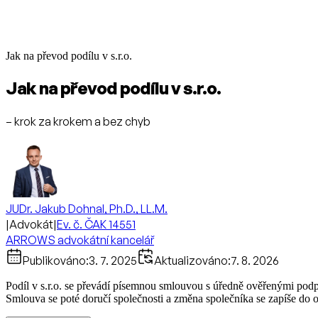
Jak na převod podílu v s.r.o.
Jak na převod podílu v s.r.o.
– krok za krokem a bez chyb
JUDr. Jakub Dohnal, Ph.D., LL.M.
|
Advokát
|
Ev. č. ČAK 14551
ARROWS advokátní kancelář
Publikováno:
3. 7. 2025
Aktualizováno:
7. 8. 2026
Podíl v s.r.o. se převádí písemnou smlouvou s úředně ověřenými pod
Smlouva se poté doručí společnosti a změna společníka se zapíše do 