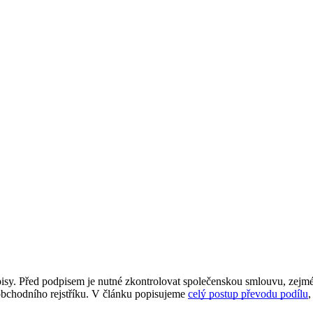
pisy. Před podpisem je nutné zkontrolovat společenskou smlouvu, zejm
obchodního rejstříku. V článku popisujeme
celý postup převodu podílu
,