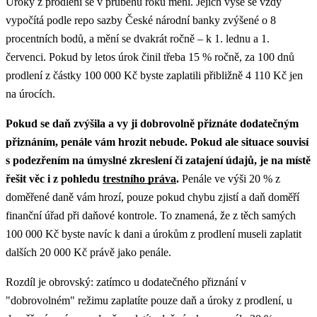
Úroky z prodlení se v průběhu roku mění. Jejich výše se vždy
vypočítá podle repo sazby České národní banky zvýšené o 8
procentních bodů, a mění se dvakrát ročně – k 1. lednu a 1.
červenci. Pokud by letos úrok činil třeba 15 % ročně, za 100 dnů
prodlení z částky 100 000 Kč byste zaplatili přibližně 4 110 Kč jen
na úrocích.
Pokud se daň zvýšila a vy ji dobrovolně přiznáte dodatečným
přiznáním, penále vám hrozit nebude.
Pokud ale situace souvisí
s podezřením na úmyslné zkreslení či zatajení údajů, je na místě
řešit věc i z pohledu
trestního práva
.
Penále ve výši 20 % z
doměřené daně vám hrozí, pouze pokud chybu zjistí a daň doměří
finanční úřad při daňové kontrole. To znamená, že z těch samých
100 000 Kč byste navíc k dani a úrokům z prodlení museli zaplatit
dalších 20 000 Kč právě jako penále.
Rozdíl je obrovský: zatímco u dodatečného přiznání v
"dobrovolném" režimu zaplatíte pouze daň a úroky z prodlení, u