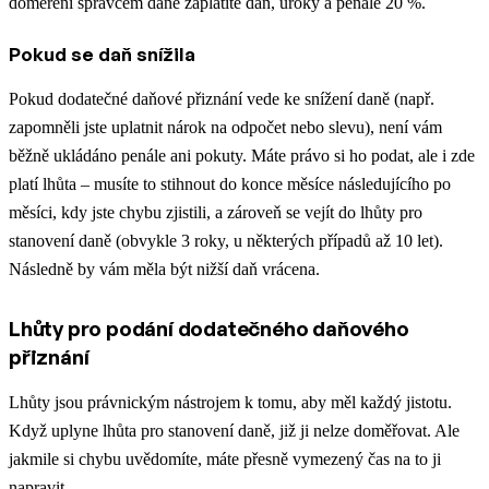
doměření správcem daně zaplatíte daň, úroky a penále 20 %.
Pokud se daň snížila
Pokud dodatečné daňové přiznání vede ke snížení daně (např.
zapomněli jste uplatnit nárok na odpočet nebo slevu), není vám
běžně ukládáno penále ani pokuty. Máte právo si ho podat, ale i zde
platí lhůta – musíte to stihnout do konce měsíce následujícího po
měsíci, kdy jste chybu zjistili, a zároveň se vejít do lhůty pro
stanovení daně (obvykle 3 roky, u některých případů až 10 let).
Následně by vám měla být nižší daň vrácena.
Lhůty pro podání dodatečného daňového
přiznání
Lhůty jsou právnickým nástrojem k tomu, aby měl každý jistotu.
Když uplyne lhůta pro stanovení daně, již ji nelze doměřovat. Ale
jakmile si chybu uvědomíte, máte přesně vymezený čas na to ji
napravit.