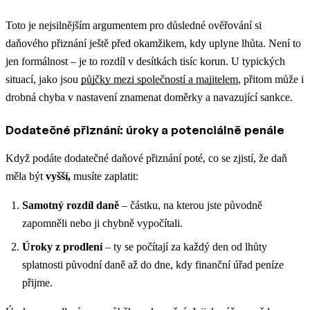
Toto je nejsilnějším argumentem pro důsledné ověřování si
daňového přiznání ještě před okamžikem, kdy uplyne lhůta. Není to
jen formálnost – je to rozdíl v desítkách tisíc korun.
U typických
situací, jako jsou
půjčky mezi společností a majitelem
, přitom může i
drobná chyba v nastavení znamenat doměrky a navazující sankce.
Dodatečné přiznání: úroky a potenciálně penále
Když podáte dodatečné daňové přiznání poté, co se zjistí, že daň
měla být
vyšší,
musíte zaplatit:
Samotný rozdíl daně
– částku, na kterou jste původně
zapomněli nebo ji chybně vypočítali.
Úroky z prodlení
– ty se počítají za každý den od lhůty
splatnosti původní daně až do dne, kdy finanční úřad peníze
přijme.