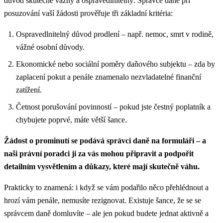
důvod skutečně vážný a ospravedlnitelný. Správce daně při
posuzování vaší žádosti prověřuje tři základní kritéria:
Ospravedlnitelný důvod prodlení – např. nemoc, smrt v rodině,
vážné osobní důvody.
Ekonomické nebo sociální poměry daňového subjektu – zda by
zaplacení pokut a penále znamenalo nezvladatelné finanční
zatížení.
Četnost porušování povinností – pokud jste čestný poplatník a
chybujete poprvé, máte větší šance.
Žádost o prominutí se podává správci daně na formuláři – a
naši právní poradci ji za vás mohou připravit a podpořit
detailním vysvětlením a důkazy, které mají skutečně váhu.
Prakticky to znamená: i když se vám podařilo něco přehlédnout a
hrozí vám penále, nemusíte rezignovat. Existuje šance, že se se
správcem daně domluvíte – ale jen pokud budete jednat aktivně a