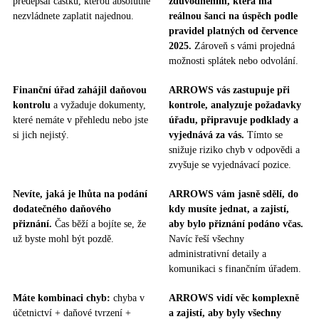
předepsal částku, kterou absolutně
zdůvodněním, která má
nezvládnete zaplatit najednou.
reálnou šanci na úspěch podle
pravidel platných od července
2025.
Zároveň s vámi projedná
možnosti splátek nebo odvolání.
Finanční úřad zahájil daňovou
ARROWS vás zastupuje při
kontrolu
a vyžaduje dokumenty,
kontrole, analyzuje požadavky
které nemáte v přehledu nebo jste
úřadu, připravuje podklady a
si jich nejistý.
vyjednává za vás.
Tímto se
snižuje riziko chyb v odpovědi a
zvyšuje se vyjednávací pozice.
Nevíte, jaká je lhůta na podání
ARROWS vám jasně sdělí, do
dodatečného daňového
kdy musíte jednat, a zajistí,
přiznání.
Čas běží a bojíte se, že
aby bylo přiznání podáno včas.
už byste mohl být pozdě.
Navíc řeší všechny
administrativní detaily a
komunikaci s finančním úřadem.
Máte kombinaci chyb:
chyba v
ARROWS vidí věc komplexně
účetnictví + daňové tvrzení +
a zajistí, aby byly všechny