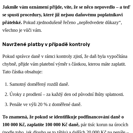
Jakmile vám oznámení přijde, víte, že se něco nepovedlo – a teď
se spustí procedury, které již nejsou daňovému poplatníkovi
přátelské.
Pokud zjednodušeně řečeno „nepředvedete důkazy“,
všechno je vůči vám.
Navržené platby v případě kontroly
Pokud správce daně v rámci kontroly zjistí, že daň byla vypočítána
chybně, přijde vám platební výměr s částkou, kterou máte zaplatit.
Tato částka obsahuje:
Samotný doměřený rozdíl daně.
Úroky z prodlení – za každý den od původní lhůty splatnosti.
Penále ve výši 20 % z doměřené daně.
To znamená, že pokud se identifikuje podfinancování daně o
100 000 Kč, zaplatíte 100 000 Kč daně,
pár tisíc korun na úrocích
(podle toho, jak dlouho se to táhlo) a dalších 20 000 Kč na penále –