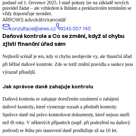
podané od 1. července 2025. I staré pokuty lze na základě nových
pravidel žádat – ale vzhledem k lhůtám a prekluzivním termínům se
vždy doporučuje neotálet.
ARROWS advokátní kancelář
konzultace@arws.cz
245 007 740
Daňová kontrola a Co se změní, když si chybu
zjistí finanční úřad sám
Nejhorší scénář je ten, kdy si chybu neobjevíte vy, ale finanční úřad
při běžné daňové kontrole. Zde se totiž změní pravidla a sankce jsou
výrazně přísnější.
Jak správce daně zahajuje kontrolu
Daňová kontrola se zahajuje doručením oznámení o zahájení
daňové kontroly
,
které vymezuje rozsah a předmět kontroly.
Správce daně má právo kontrolovat dokumenty, které nejsou starší
než tři roky. V některých případech (např. při podezření na daňový
podvod) se lhůta pro stanovení daně prodlužuje až na 10 let.