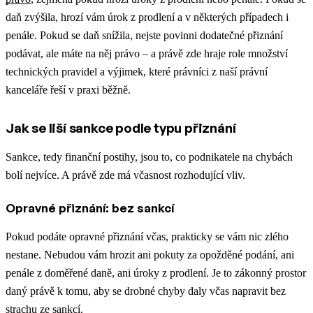
daň zvýšila, hrozí vám úrok z prodlení a v některých případech i
penále. Pokud se daň snížila, nejste povinni dodatečné přiznání
podávat, ale máte na něj právo – a právě zde hraje role množství
technických pravidel a výjimek, které právníci z naší právní
kanceláře řeší v praxi běžně.
Jak se liší sankce podle typu přiznání
Sankce, tedy finanční postihy, jsou to, co podnikatele na chybách
bolí nejvíce. A právě zde má včasnost rozhodující vliv.
Opravné přiznání: bez sankcí
Pokud podáte opravné přiznání včas, prakticky se vám nic zlého
nestane. Nebudou vám hrozit ani pokuty za opožděné podání, ani
penále z doměřené daně, ani úroky z prodlení. Je to zákonný prostor
daný právě k tomu, aby se drobné chyby daly včas napravit bez
strachu ze sankcí.