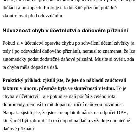
lhůtách a postupech. Proto je tak důležité přiznání pořádně
zkontrolovat před odevzdáním.
Návaznost chyb v účetnictví a daňovém přiznání
Pokud si v účetnictví opravíte chybu po schválení účetní závěrky (a
tedy i po odevzdání daňového přiznání), nemusí to znamenat, že lze
automaticky podat dodatečné daňové přiznání. Musíte si ověřit, zda
ta chyba měla dopad na daň.
Praktický příklad: zjistili jste, že jste do nákladů zaúčtovali
fakturu v únoru, přestože byla ve skutečnosti v lednu.
To je
chyba v účetnictví – ale pokud se daň počítá z celého roku
dohromady, nemusí to mít dopad na roční daňovou povinnost.
Naopak: zjistili jste, že jste si neuplatnili nárok na odpočet DPH,
který měl být zahrnut. To má dopad na daň a vyžaduje dodatečné
daňové přiznání.