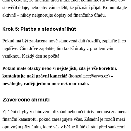
si ověřil údaje, nebo aby vám sdělil, že přiznání přijal. Komunikujte
aktivně – nikdy neignorujte dopisy od finančního úřadu.
Krok 5: Platba a sledování lhůt
Pokud má být zaplacena nově stanovená daň (rozdíl), zaplaťte ji co
nejdříve. Čím dříve zaplatíte, tím kratší úroky z prodlení vám
vzniknou. Každý den se počítá.
Pokud máte otázky nebo si nejste jistí, zda je vše korektní,
kontaktujte naši právní kancelář (
konzultace@arws.cz
) –
neváhejte, raději jednou moc než moc málo.
Závěrečné shrnutí
Zjištění chyby v daňovém přiznání nebo účetnictví nemusí znamenat
finanční katastrofu, pokud zareagujete včas. Zásadní je rozdíl mezi
opravným přiznáním, které vás v běžné lhůtě chrání před sankcemi,