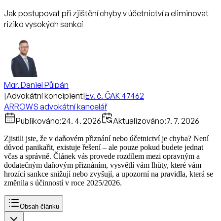
Jak postupovat při zjištění chyby v účetnictví a eliminovat
riziko vysokých sankcí
Mgr. Daniel Půlpán
|
Advokátní koncipient
|
Ev. č. ČAK 47462
ARROWS advokátní kancelář
Publikováno:
24. 4. 2026
Aktualizováno:
7. 7. 2026
Zjistili jste, že v daňovém přiznání nebo účetnictví je chyba? Není
důvod panikařit, existuje řešení – ale pouze pokud budete jednat
včas a správně. Článek vás provede rozdílem mezi opravným a
dodatečným daňovým přiznáním, vysvětlí vám lhůty, které vám
hrozící sankce snižují nebo zvyšují, a upozorní na pravidla, která se
změnila s účinností v roce 2025/2026.
Obsah článku