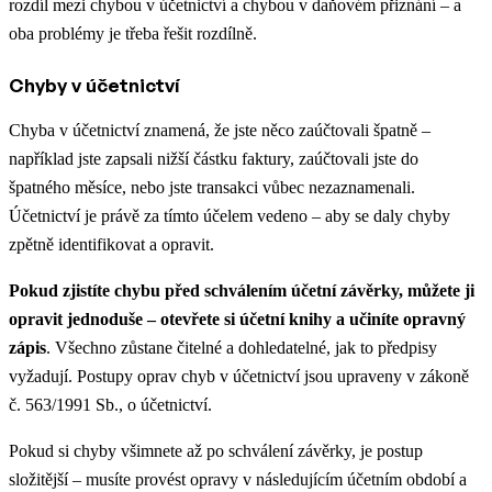
rozdíl mezi chybou v účetnictví a chybou v daňovém přiznání – a
oba problémy je třeba řešit rozdílně.
Chyby v účetnictví
Chyba v účetnictví znamená, že jste něco zaúčtovali špatně –
například jste zapsali nižší částku faktury, zaúčtovali jste do
špatného měsíce, nebo jste transakci vůbec nezaznamenali.
Účetnictví je právě za tímto účelem vedeno – aby se daly chyby
zpětně identifikovat a opravit.
Pokud zjistíte chybu před schválením účetní závěrky, můžete ji
opravit jednoduše – otevřete si účetní knihy a učiníte opravný
zápis
. Všechno zůstane čitelné a dohledatelné, jak to předpisy
vyžadují. Postupy oprav chyb v účetnictví jsou upraveny v zákoně
č. 563/1991 Sb., o účetnictví.
Pokud si chyby všimnete až po schválení závěrky, je postup
složitější – musíte provést opravy v následujícím účetním období a