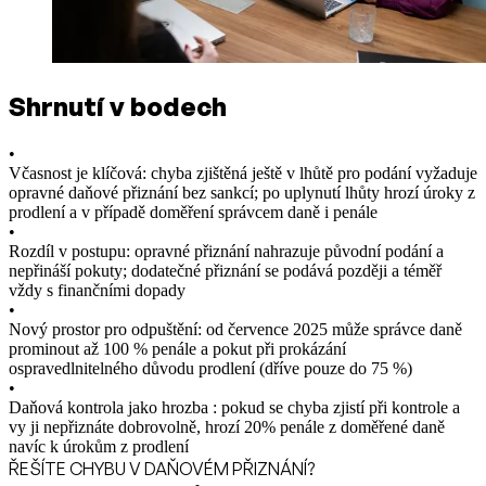
Shrnutí v bodech
•
Včasnost je klíčová: chyba zjištěná ještě v lhůtě pro podání vyžaduje
opravné daňové přiznání bez sankcí; po uplynutí lhůty hrozí úroky z
prodlení a v případě doměření správcem daně i penále
•
Rozdíl v postupu: opravné přiznání nahrazuje původní podání a
nepřináší pokuty; dodatečné přiznání se podává později a téměř
vždy s finančními dopady
•
Nový prostor pro odpuštění: od července 2025 může správce daně
prominout až 100 % penále a pokut při prokázání
ospravedlnitelného důvodu prodlení (dříve pouze do 75 %)
•
Daňová kontrola jako hrozba : pokud se chyba zjistí při kontrole a
vy ji nepřiznáte dobrovolně, hrozí 20% penále z doměřené daně
navíc k úrokům z prodlení
ŘEŠÍTE CHYBU V DAŇOVÉM PŘIZNÁNÍ?