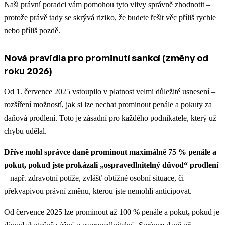
Naši právní poradci vám pomohou tyto vlivy správně zhodnotit –
protože právě tady se skrývá riziko, že budete řešit věc příliš rychle
nebo příliš pozdě.
Nová pravidla pro prominutí sankcí (změny od
roku 2026)
Od 1. července 2025 vstoupilo v platnost velmi důležité usnesení –
rozšíření možností, jak si lze nechat prominout penále a pokuty za
daňová prodlení. Toto je zásadní pro každého podnikatele, který už
chybu udělal.
Dříve mohl správce daně prominout maximálně 75 % penále a
pokut, pokud jste prokázali „ospravedlnitelný důvod“ prodlení
– např. zdravotní potíže, zvlášť obtížné osobní situace, či
překvapivou právní změnu, kterou jste nemohli anticipovat.
Od července 2025 lze prominout až 100 % penále a pokut
,
pokud je