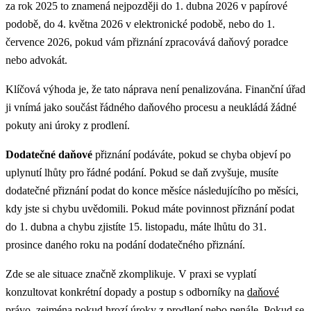
za rok 2025 to znamená nejpozději do 1. dubna 2026 v papírové
podobě, do 4. května 2026 v elektronické podobě, nebo do 1.
července 2026, pokud vám přiznání zpracovává daňový poradce
nebo advokát.
Klíčová výhoda je, že tato náprava není penalizována. Finanční úřad
ji vnímá jako součást řádného daňového procesu a neukládá žádné
pokuty ani úroky z prodlení.
Dodatečné daňové
přiznání podáváte, pokud se chyba objeví po
uplynutí lhůty pro řádné podání. Pokud se daň zvyšuje, musíte
dodatečné přiznání podat do konce měsíce následujícího po měsíci,
kdy jste si chybu uvědomili. Pokud máte povinnost přiznání podat
do 1. dubna a chybu zjistíte 15. listopadu, máte lhůtu do 31.
prosince daného roku na podání dodatečného přiznání.
Zde se ale situace značně zkomplikuje.
V praxi se vyplatí
konzultovat konkrétní dopady a postup s odborníky na
daňové
právo
, zejména pokud hrozí úroky z prodlení nebo penále.
Pokud se