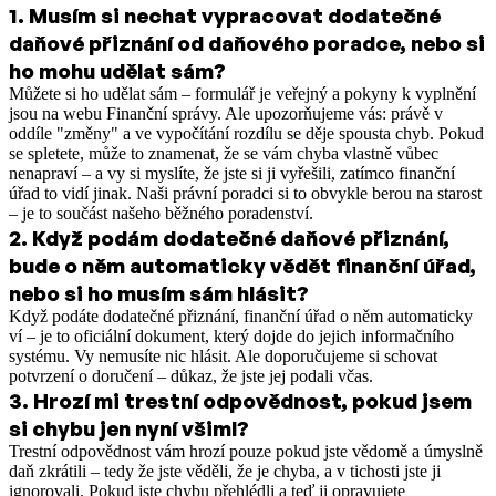
1
.
Musím si nechat vypracovat dodatečné
daňové přiznání od daňového poradce, nebo si
ho mohu udělat sám?
Můžete si ho udělat sám – formulář je veřejný a pokyny k vyplnění
jsou na webu Finanční správy. Ale upozorňujeme vás: právě v
oddíle "změny" a ve vypočítání rozdílu se děje spousta chyb. Pokud
se spletete, může to znamenat, že se vám chyba vlastně vůbec
nenapraví – a vy si myslíte, že jste si ji vyřešili, zatímco finanční
úřad to vidí jinak. Naši právní poradci si to obvykle berou na starost
– je to součást našeho běžného poradenství.
2
.
Když podám dodatečné daňové přiznání,
bude o něm automaticky vědět finanční úřad,
nebo si ho musím sám hlásit?
Když podáte dodatečné přiznání, finanční úřad o něm automaticky
ví – je to oficiální dokument, který dojde do jejich informačního
systému. Vy nemusíte nic hlásit. Ale doporučujeme si schovat
potvrzení o doručení – důkaz, že jste jej podali včas.
3
.
Hrozí mi trestní odpovědnost, pokud jsem
si chybu jen nyní všiml?
Trestní odpovědnost vám hrozí pouze pokud jste vědomě a úmyslně
daň zkrátili – tedy že jste věděli, že je chyba, a v tichosti jste ji
ignorovali. Pokud jste chybu přehlédli a teď ji opravujete