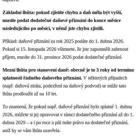
Základní lhůta: pokud zjistíte chybu a daň měla být vyšší,
musíte podat dodatečné daňové přiznání do konce měsíce
následujícího po měsíci, v němž jste chybu zjistili.
Příklad: daňové přiznání za rok 2025 podáte do 1. dubna 2026.
Pokud si 15. listopadu 2026 všimnete, že jste zapomněli zahrnout
příjem, musíte do 31. prosince 2026 podat dodatečné přiznání.
Mezní lhůta pro stanovení daně: obecně je to 3 roky od termínu
splatnosti řádného daňového přiznání.
V některých případech
(např. daňová ztráta, podezření na daňový podvod) se může tato
lhůta prodloužit až na 10 let.
To znamená, že pokud např. daňové přiznání bylo splatné 1. dubna
2026, můžete si jej opravovat v rámci dodatečného přiznání až do 1.
dubna 2029 – a i po roce a půl máte právo na dodatečné přiznání,
aniž by se vám lhůta uzavřela.