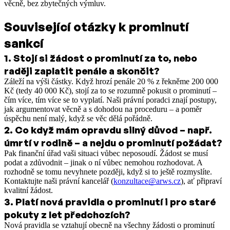
věcně, bez zbytečných výmluv.
Související otázky k prominutí
sankcí
1
.
Stojí si žádost o prominutí za to, nebo
raději zaplatit penále a skončit?
Záleží na výši částky. Když hrozí penále 20 % z řekněme 200 000
Kč (tedy 40 000 Kč), stojí za to se rozumně pokusit o prominutí –
čím více, tím více se to vyplatí. Naši právní poradci znají postupy,
jak argumentovat věcně a s dohodou na proceduru – a poměr
úspěchu není malý, když se věc dělá pořádně.
2
.
Co když mám opravdu silný důvod – např.
úmrtí v rodině – a nejdu o prominutí požádat?
Pak finanční úřad vaši situaci vůbec neposoudí. Žádost se musí
podat a zdůvodnit – jinak o ní vůbec nemohou rozhodovat. A
rozhodně se tomu nevyhnete později, když si to ještě rozmyslíte.
Kontaktujte naši právní kancelář (
konzultace@arws.cz
), ať připraví
kvalitní žádost.
3
.
Platí nová pravidla o prominutí i pro staré
pokuty z let předchozích?
Nová pravidla se vztahují obecně na všechny žádosti o prominutí