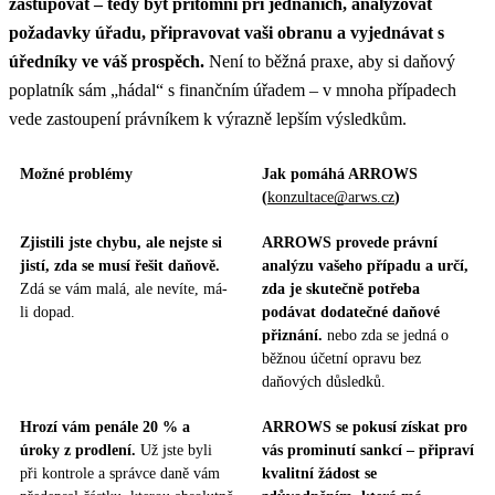
zastupovat – tedy být přítomni při jednáních, analyzovat
požadavky úřadu, připravovat vaši obranu a vyjednávat s
úředníky ve váš prospěch.
Není to běžná praxe, aby si daňový
poplatník sám „hádal“ s finančním úřadem – v mnoha případech
vede zastoupení právníkem k výrazně lepším výsledkům.
Možné problémy
Jak pomáhá ARROWS
(
konzultace@arws.cz
)
Zjistili jste chybu, ale nejste si
ARROWS provede právní
jistí, zda se musí řešit daňově.
analýzu vašeho případu a určí,
Zdá se vám malá, ale nevíte, má-
zda je skutečně potřeba
li dopad.
podávat dodatečné daňové
přiznání.
nebo zda se jedná o
běžnou účetní opravu bez
daňových důsledků.
Hrozí vám penále 20 % a
ARROWS se pokusí získat pro
úroky z prodlení.
Už jste byli
vás prominutí sankcí – připraví
při kontrole a správce daně vám
kvalitní žádost se