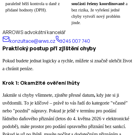
paralelně běží kontrola u daně z
součásti řešeny koordinovaně
a
přidané hodnoty (DPH).
bez rizika, že vyřešení jedné
chyby vytvoří nový problém
jinde.
ARROWS advokátní kancelář
konzultace@arws.cz
245 007 740
Praktický postup při zjištění chyby
Pokud budete jednat logicky a rychle, můžete si značně ulehčit život
a chránit peníze.
Krok 1: Okamžité ověření lhůty
Jakmile si chyby všimnete, zjistěte přesné datum
,
kdy jste si ji
uvědomili. To je klíčové – právě to vás řadí do kategorie "včasné"
nebo "pozdní" nápravy. Pokud je ještě v termínu pro podání
řádného daňového přiznání (letos do 4. května 2026 v elektronické
podobě), máte prostor pro podání opravného přiznání bez sankcí.
Pokud je už po lhůtě, musíte počítat s dodatečným přiznáním a