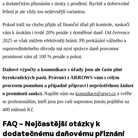
a dodatečným přiznáním s úroky z prodlení. Rychlé a dobrovolné
řešení je ale vždy tou nejlevnější variantou.
Pokud totiž na chybu přijde až finanční úřad při kontrole, naskočí
vám k úrokům i tvrdé 20% penále z doměřené daně. Od července
2025 se však můžete efektivněji bránit. Při prokázání vážného a
ospravedlnitelného důvodu má nyní správce daně pravomoc
prominout vám až 100 % penále a pokut.
Daňové výpočty a komunikace s úřady jsou ale často plné
byrokratických pastí. Právníci z ARROWS vám s celým
procesem pomohou a případně připraví i neprůstřelnou žádost
o prominutí sankcí.
Napište nám na
konzultace@arws.cz
a svěřte
se profesionálům, kteří jsou pro vaši naprostou jistotu pojištěni na
400 milionů Kč.
FAQ – Nejčastější otázky k
dodatečnému daňovému přiznání