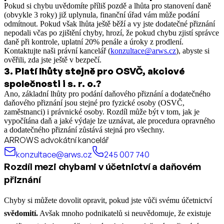
Pokud si chybu uvědomíte příliš pozdě a lhůta pro stanovení daně
(obvykle 3 roky) již uplynula, finanční úřad vám může podání
odmítnout. Pokud však lhůta ještě běží a vy jste dodatečné přiznání
nepodali včas po zjištění chyby, hrozí, že pokud chybu zjistí správce
daně při kontrole, uplatní 20% penále a úroky z prodlení.
Kontaktujte naši právní kancelář (
konzultace@arws.cz
), abyste si
ověřili, zda jste ještě v bezpečí.
3
.
Platí lhůty stejně pro OSVČ, akciové
společnosti i s. r. o.?
Ano, základní lhůty pro podání daňového přiznání a dodatečného
daňového přiznání jsou stejné pro fyzické osoby (OSVČ,
zaměstnanci) i právnické osoby. Rozdíl může být v tom, jak je
vypočítána daň a jaké výdaje lze uznávat, ale procedura opravného
a dodatečného přiznání zůstává stejná pro všechny.
ARROWS advokátní kancelář
konzultace@arws.cz
245 007 740
Rozdíl mezi chybami v účetnictví a daňovém
přiznání
Chyby si můžete dovolit opravit, pokud jste vůči svému účetnictví
svědomití.
Avšak mnoho podnikatelů si neuvědomuje, že existuje