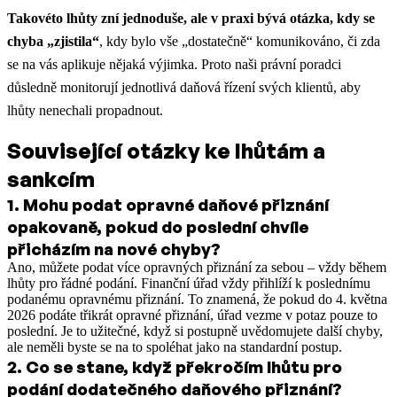
Takovéto lhůty zní jednoduše, ale v praxi bývá otázka, kdy se
chyba „zjistila“
, kdy bylo vše „dostatečně“ komunikováno, či zda
se na vás aplikuje nějaká výjimka. Proto naši právní poradci
důsledně monitorují jednotlivá daňová řízení svých klientů, aby
lhůty nenechali propadnout.
Související otázky ke lhůtám a
sankcím
1
.
Mohu podat opravné daňové přiznání
opakovaně, pokud do poslední chvíle
přicházím na nové chyby?
Ano, můžete podat více opravných přiznání za sebou – vždy během
lhůty pro řádné podání. Finanční úřad vždy přihlíží k poslednímu
podanému opravnému přiznání. To znamená, že pokud do 4. května
2026 podáte třikrát opravné přiznání, úřad vezme v potaz pouze to
poslední. Je to užitečné, když si postupně uvědomujete další chyby,
ale neměli byste se na to spoléhat jako na standardní postup.
2
.
Co se stane, když překročím lhůtu pro
podání dodatečného daňového přiznání?