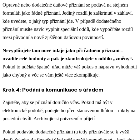
Opravné nebo dodatečné daňové přiznání se podává na stejném
formuláři jako řádné přiznání. Jediný rozdíl je zaškrtnutí v záhlaví,
kde uvedete, o jaký typ přiznání jde. V případě dodatečného
přiznání musíte navíc vyplnit speciální oddíl, kde vypočítáte rozdíl
mezi původní a nově zjištěnou daňovou povinností.
Nevyplňujete tam nové údaje jako při řádném přiznání –
uvádíte celé hodnoty a pak je zkontrolujete v oddílu „změny“.
Pokud to uděláte špatně, úřad může váš pokus o nápravu vyhodnotit
jako chybný a věc se vám ještě více zkomplikuje.
Krok 4: Podání a komunikace s úřadem
Zajistěte, aby se přiznání doručilo včas. Pokud má být v
elektronické podobě, podejte ho před stanovenou lhůtou – nikdy na
poslední chvíli. Archivujte si potvrzení o přijetí.
Pokud podáváte dodatečné přiznání (a tedy přiznáváte se k vyšší
dani), čekejte, že finanční úřad může začít komunikovat – buď aby