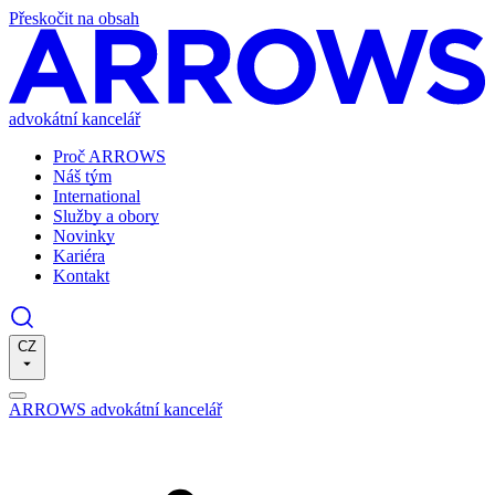
Přeskočit na obsah
advokátní kancelář
Proč ARROWS
Náš tým
International
Služby a obory
Novinky
Kariéra
Kontakt
CZ
ARROWS advokátní kancelář