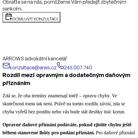
Obraťte se na nás, pomůžeme Vám předejít zbytečným
sankcím.
DOMLUVIT KONZULTACI
ARROWS advokátní kancelář
konzultace@arws.cz
245 007 740
Rozdíl mezi opravným a dodatečným daňovým
přiznáním
Zdá se, že oba termíny znamenají totéž – opravu chyby. Ve
skutečnosti tomu tak není. Právě na tomto rozdílu závisí, zda se
chyba vyřeší bez postihu nebo vás bude stát desítky tisíc korun.
Opravné daňové přiznání
podáváte, pokud zjistíte chybu ještě
během stanovené lhůty pro podání přiznání.
Pro daňové přiznání