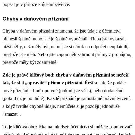
popsat je v příloze k účetní závěrce.
Chyby v daňovém přiznání
Chyba v daňovém přiznání znamená, že jste údaje z účetnictví
přenesli špatně, nebo jste je špatně vypočítali. Třeba jste vykázali
nižší tržby, než měly být, nebo jste si nárok na odpočet neuplatnili,
přestože jste měli. Nebo jste zapomněli zahrnout příjmy z pronájmu,
přestože měly být zdanitelné.
Zde je právě klíčový bod: chyba v daňovém přiznání se neřeší
tak, že si ji „opravíte“ přímo v přiznání.
Řeší se tak, že podáte
nové přiznání – buď opravné (pokud jste včas), nebo dodatečné
(pokud už je po lhůtě). Každé přiznání je samostatné právní tvrzení,
a když tvrdíte chybné údaje, nemůžete si je později jednoduše
"smazat".
To je klíčová obezlička na mindset: účetnictví si můžete „opravovat“
běžně, ale daňové přiznání si můžete opravovat jen v přesně daných