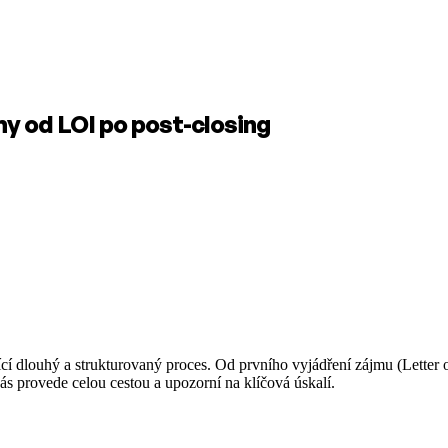
y od LOI po post-closing
ící dlouhý a strukturovaný proces. Od prvního vyjádření zájmu (Letter of
ás provede celou cestou a upozorní na klíčová úskalí.