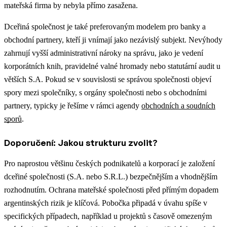
mateřská firma by nebyla přímo zasažena.
Dceřiná společnost je také preferovaným modelem pro banky a
obchodní partnery, kteří ji vnímají jako nezávislý subjekt. Nevýhody
zahrnují vyšší administrativní nároky na správu, jako je vedení
korporátních knih, pravidelné valné hromady nebo statutární audit u
větších S.A.
Pokud se v souvislosti se správou společnosti objeví
spory mezi společníky, s orgány společnosti nebo s obchodními
partnery, typicky je řešíme v rámci agendy
obchodních a soudních
sporů
.
Doporučení: Jakou strukturu zvolit?
Pro naprostou většinu českých podnikatelů a korporací je založení
dceřiné společnosti (S.A. nebo S.R.L.) bezpečnějším a vhodnějším
rozhodnutím. Ochrana mateřské společnosti před přímým dopadem
argentinských rizik je klíčová. Pobočka připadá v úvahu spíše v
specifických případech, například u projektů s časově omezeným