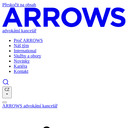
Přeskočit na obsah
advokátní kancelář
Proč ARROWS
Náš tým
International
Služby a obory
Novinky
Kariéra
Kontakt
CZ
ARROWS advokátní kancelář