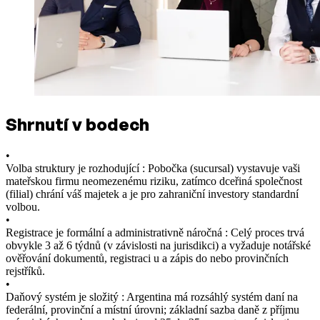
Shrnutí v bodech
•
Volba struktury je rozhodující : Pobočka (sucursal) vystavuje vaši
mateřskou firmu neomezenému riziku, zatímco dceřiná společnost
(filial) chrání váš majetek a je pro zahraniční investory standardní
volbou.
•
Registrace je formální a administrativně náročná : Celý proces trvá
obvykle 3 až 6 týdnů (v závislosti na jurisdikci) a vyžaduje notářské
ověřování dokumentů, registraci u a zápis do nebo provinčních
rejstříků.
•
Daňový systém je složitý : Argentina má rozsáhlý systém daní na
federální, provinční a místní úrovni; základní sazba daně z příjmu