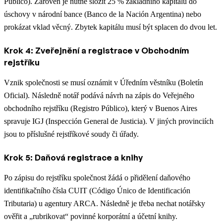
Público). Zároveň je nutné složit 25 % základního kapitálu do
úschovy v národní bance (Banco de la Nación Argentina) nebo
prokázat vklad věcný. Zbytek kapitálu musí být splacen do dvou let.
Krok 4: Zveřejnění a registrace v Obchodním
rejstříku
Vznik společnosti se musí oznámit v Úředním věstníku (Boletín
Oficial). Následně notář podává návrh na zápis do Veřejného
obchodního rejstříku (Registro Público), který v Buenos Aires
spravuje IGJ (Inspección General de Justicia). V jiných provinciích
jsou to příslušné rejstříkové soudy či úřady.
Krok 5: Daňová registrace a knihy
Po zápisu do rejstříku společnost žádá o přidělení daňového
identifikačního čísla CUIT (Código Único de Identificación
Tributaria) u agentury ARCA. Následně je třeba nechat notářsky
ověřit a „rubrikovat“ povinné korporátní a účetní knihy.