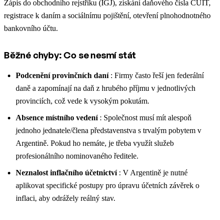
Zápis do obchodního rejstříku (IGJ), získání daňového čísla CUIT,
registrace k daním a sociálnímu pojištění, otevření plnohodnotného
bankovního účtu.
Běžné chyby: Co se nesmí stát
Podcenění provinčních daní
: Firmy často řeší jen federální
daně a zapomínají na daň z hrubého příjmu v jednotlivých
provinciích, což vede k vysokým pokutám.
Absence místního vedení
: Společnost musí mít alespoň
jednoho jednatele/člena představenstva s trvalým pobytem v
Argentině. Pokud ho nemáte, je třeba využít služeb
profesionálního nominovaného ředitele.
Neznalost inflačního účetnictví
: V Argentině je nutné
aplikovat specifické postupy pro úpravu účetních závěrek o
inflaci, aby odrážely reálný stav.