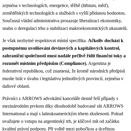
zejména v technologiích, energetice, těžbě (lithium, měď),
zemědělských technologiích a službách s vyšší přidanou hodnotou.
Současná vládní administrativa prosazuje liberalizaci ekonomiky,
snahu o deregulaci trhu a stabilizaci makroekonomických ukazatelů.
Je však nezbytné respektovat místní specifika.
Ačkoliv dochází k
postupnému uvolňování devizových a kapitálových kontrol,
zahraniční společnosti musí nadále pečlivě řídit finanční toky a
rozumět místním předpisům (Compliance).
Argentina je
federativní republikou, což znamená, že kromě národních předpisů
musíte brát v úvahu i legislativu jednotlivých provincií, zejména v
daňové oblasti.
Právníci z ARROWS advokátní kanceláře denně řeší případy s
mezinárodním prvkem díky dlouhodobě budované síti ARROWS
International a mají s latinskoamerickým trhem zkušenosti. Pokud
uvažujete o vstupu na argentinský trh, je klíčové mít od začátku
kvalitní právní podporu.
Při volbě mezi pobočkou a dceřinou