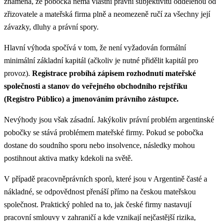
znamená, že pobočka nemá vlastní právní subjektivitu oddělenou od
zřizovatele a mateřská firma plně a neomezeně ručí za všechny její
závazky, dluhy a právní spory.
Hlavní výhoda spočívá v tom, že není vyžadován formální
minimální základní kapitál (ačkoliv je nutné přidělit kapitál pro
provoz).
Registrace probíhá zápisem rozhodnutí mateřské
společnosti a stanov do veřejného obchodního rejstříku
(Registro Público) a jmenováním právního zástupce.
Nevýhody jsou však zásadní. Jakýkoliv právní problém argentinské
pobočky se stává problémem mateřské firmy. Pokud se pobočka
dostane do soudního sporu nebo insolvence, následky mohou
postihnout aktiva matky kdekoli na světě.
V případě pracovněprávních sporů, které jsou v Argentině časté a
nákladné, se odpovědnost přenáší přímo na českou mateřskou
společnost.
Praktický pohled na to, jak české firmy nastavují
pracovní smlouvy v zahraničí a kde vznikají nejčastější rizika,