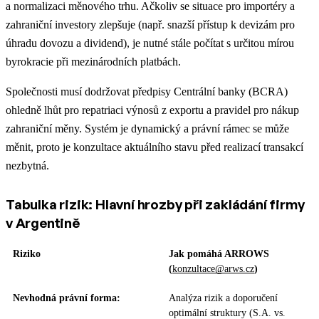
a normalizaci měnového trhu. Ačkoliv se situace pro importéry a
zahraniční investory zlepšuje (např. snazší přístup k devizám pro
úhradu dovozu a dividend), je nutné stále počítat s určitou mírou
byrokracie při mezinárodních platbách.
Společnosti musí dodržovat předpisy Centrální banky (BCRA)
ohledně lhůt pro repatriaci výnosů z exportu a pravidel pro nákup
zahraniční měny. Systém je dynamický a právní rámec se může
měnit, proto je konzultace aktuálního stavu před realizací transakcí
nezbytná.
Tabulka rizik: Hlavní hrozby při zakládání firmy
v Argentině
Riziko
Jak pomáhá ARROWS
(
konzultace@arws.cz
)
Nevhodná právní forma:
Analýza rizik a doporučení
optimální struktury (S.A. vs.