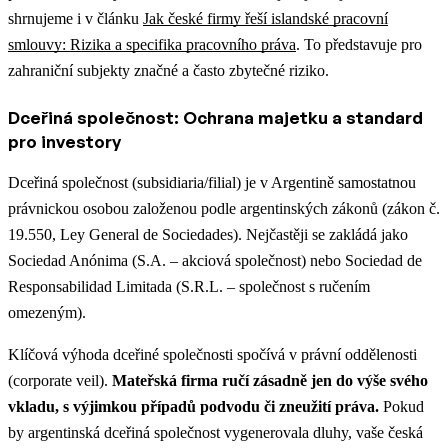
shrnujeme i v článku
Jak české firmy řeší islandské pracovní
smlouvy: Rizika a specifika pracovního práva
.
To představuje pro
zahraniční subjekty značné a často zbytečné riziko.
Dceřiná společnost: Ochrana majetku a standard
pro investory
Dceřiná společnost (subsidiaria/filial) je v Argentině samostatnou
právnickou osobou založenou podle argentinských zákonů (zákon č.
19.550, Ley General de Sociedades). Nejčastěji se zakládá jako
Sociedad Anónima (S.A. – akciová společnost) nebo Sociedad de
Responsabilidad Limitada (S.R.L. – společnost s ručením
omezeným).
Klíčová výhoda dceřiné společnosti spočívá v právní oddělenosti
(corporate veil).
Mateřská firma ručí zásadně jen do výše svého
vkladu, s výjimkou případů podvodu či zneužití práva.
Pokud
by argentinská dceřiná společnost vygenerovala dluhy, vaše česká