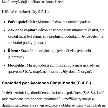
které nevyžadují složitou strukturu řízení.
Klíčové charakteristiky S.R.L.:
Počet společníků
: Minimálně dva, maximálně padesát.
Základní kapitál
: Zákon nestanoví fixní minimální částku, ale
kapitál musí být přiměřený předmětu podnikání. Je rozdělen na
obchodní podíly (cuotas).
Řízení
: Statutárním orgánem je jeden či více jednatelů
(Gerentes).
Flexibilita
: Má jednodušší administrativu a nižší náklady na
správu než S.A. (např. nemusí mít vždy dozorčí orgán).
Sociedad por Acciones Simplificada (S.A.S.)
Je třeba zmínit i zjednodušenou akciovou společnost (S.A.S.), která
byla zavedena pro podporu podnikání. Umožňuje rychlejší a
digitální založení, avšak její regulace a obliba se mění v závislosti na