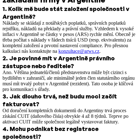
1
.
Kolik mě bude stát založení společnosti v
Argentině?
Náklady se skládají z notářských poplatků, správních poplatků
rejstříku, nákladů na překlady a právní služby. Vzhledem k vysoké
inflaci v Argentině se částky v pesos (ARS) rychle mění. Obecně je
třeba počítat s náklady v řádech tisíců USD (resp. ekvivalentu) za
kompletní založení a prvotní nastavení compliance. Pro přesnou
kalkulaci nás kontaktujte na
konzultace@arws.cz
.
2
.
Je povinné mít v Argentině právního
zástupce nebo ředitele?
Ano. Většina jednatelů/členů představenstva může být cizinci s
bydlištěm v zahraničí, ale minimálně jeden člen statutárního orgánu
musí mít trvalý pobyt v Argentině (rezident). Tato osoba je klíčová
pro komunikaci s úřady.
3
.
Jak dlouho trvá, než budu moci začít
fakturovat?
Od doručení kompletních dokumentů do Argentiny trvá proces
získání CUIT (daňového čísla) obvykle 4 až 8 týdnů. Teprve po
aktivaci CUIT může společnost legálně vystavovat faktury.
4
.
Mohu podnikat bez registrace
společnosti?