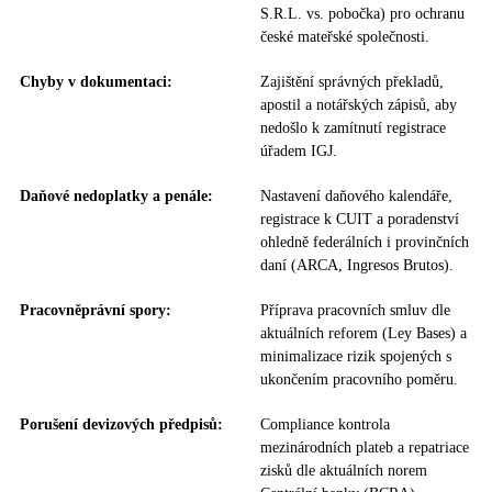
S.R.L. vs. pobočka) pro ochranu
české mateřské společnosti.
Chyby v dokumentaci:
Zajištění správných překladů,
apostil a notářských zápisů, aby
nedošlo k zamítnutí registrace
úřadem IGJ.
Daňové nedoplatky a penále:
Nastavení daňového kalendáře,
registrace k CUIT a poradenství
ohledně federálních i provinčních
daní (ARCA, Ingresos Brutos).
Pracovněprávní spory:
Příprava pracovních smluv dle
aktuálních reforem (Ley Bases) a
minimalizace rizik spojených s
ukončením pracovního poměru.
Porušení devizových předpisů:
Compliance kontrola
mezinárodních plateb a repatriace
zisků dle aktuálních norem