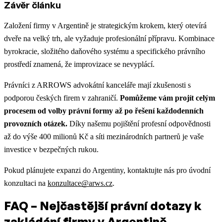
Závěr článku
Založení firmy v Argentině je strategickým krokem, který otevírá
dveře na velký trh, ale vyžaduje profesionální přípravu. Kombinace
byrokracie, složitého daňového systému a specifického právního
prostředí znamená, že improvizace se nevyplácí.
Právníci z ARROWS advokátní kanceláře mají zkušenosti s
podporou českých firem v zahraničí.
Pomůžeme vám projít celým
procesem od volby právní formy až po řešení každodenních
provozních otázek.
Díky našemu pojištění profesní odpovědnosti
až do výše 400 milionů Kč a síti mezinárodních partnerů je vaše
investice v bezpečných rukou.
Pokud plánujete expanzi do Argentiny, kontaktujte nás pro úvodní
konzultaci na
konzultace@arws.cz
.
FAQ – Nejčastější právní dotazy k
zakládání firmy v Argentině