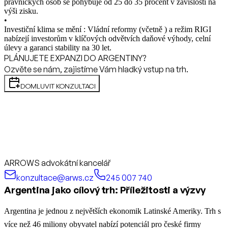
právnických osob se pohybuje od 25 do 35 procent v závislosti na
výši zisku.
•
Investiční klima se mění : Vládní reformy (včetně ) a režim RIGI
nabízejí investorům v klíčových odvětvích daňové výhody, celní
úlevy a garanci stability na 30 let.
PLÁNUJETE EXPANZI DO ARGENTINY?
Ozvěte se nám, zajistíme Vám hladký vstup na trh.
DOMLUVIT KONZULTACI
ARROWS advokátní kancelář
konzultace@arws.cz
245 007 740
Argentina jako cílový trh: Příležitosti a výzvy
Argentina je jednou z největších ekonomik Latinské Ameriky. Trh s
více než 46 miliony obyvatel nabízí potenciál pro české firmy