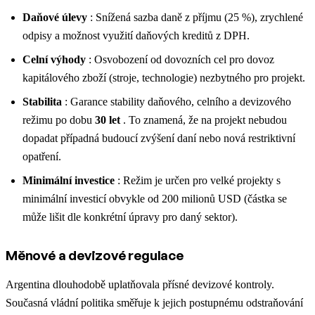
Daňové úlevy
: Snížená sazba daně z příjmu (25 %), zrychlené
odpisy a možnost využití daňových kreditů z DPH.
Celní výhody
: Osvobození od dovozních cel pro dovoz
kapitálového zboží (stroje, technologie) nezbytného pro projekt.
Stabilita
: Garance stability daňového, celního a devizového
režimu po dobu
30 let
. To znamená, že na projekt nebudou
dopadat případná budoucí zvýšení daní nebo nová restriktivní
opatření.
Minimální investice
: Režim je určen pro velké projekty s
minimální investicí obvykle od 200 milionů USD (částka se
může lišit dle konkrétní úpravy pro daný sektor).
Měnové a devizové regulace
Argentina dlouhodobě uplatňovala přísné devizové kontroly.
Současná vládní politika směřuje k jejich postupnému odstraňování