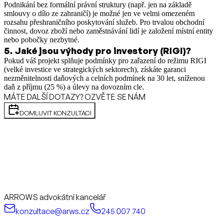
Podnikání bez formální právní struktury (např. jen na základě
smlouvy o dílo ze zahraničí) je možné jen ve velmi omezeném
rozsahu přeshraničního poskytování služeb. Pro trvalou obchodní
činnost, dovoz zboží nebo zaměstnávání lidí je založení místní entity
nebo pobočky nezbytné.
5
.
Jaké jsou výhody pro investory (RIGI)?
Pokud váš projekt splňuje podmínky pro zařazení do režimu RIGI
(velké investice ve strategických sektorech), získáte garanci
nezměnitelnosti daňových a celních podmínek na 30 let, sníženou
daň z příjmu (25 %) a úlevy na dovozním cle.
MÁTE DALŠÍ DOTAZY? OZVĚTE SE NÁM
DOMLUVIT KONZULTACI
ARROWS advokátní kancelář
konzultace@arws.cz
245 007 740