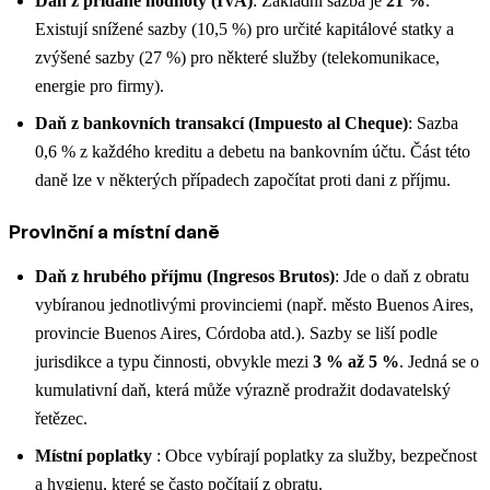
Daň z přidané hodnoty (IVA)
: Základní sazba je
21 %
.
Existují snížené sazby (10,5 %) pro určité kapitálové statky a
zvýšené sazby (27 %) pro některé služby (telekomunikace,
energie pro firmy).
Daň z bankovních transakcí (Impuesto al Cheque)
: Sazba
0,6 % z každého kreditu a debetu na bankovním účtu. Část této
daně lze v některých případech započítat proti dani z příjmu.
Provinční a místní daně
Daň z hrubého příjmu (Ingresos Brutos)
: Jde o daň z obratu
vybíranou jednotlivými provinciemi (např. město Buenos Aires,
provincie Buenos Aires, Córdoba atd.). Sazby se liší podle
jurisdikce a typu činnosti, obvykle mezi
3 % až 5 %
. Jedná se o
kumulativní daň, která může výrazně prodražit dodavatelský
řetězec.
Místní poplatky
: Obce vybírají poplatky za služby, bezpečnost
a hygienu, které se často počítají z obratu.