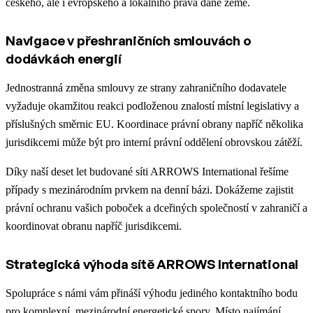
českého, ale i evropského a lokálního práva dané země.
Navigace v přeshraničních smlouvách o
dodávkách energií
Jednostranná změna smlouvy ze strany zahraničního dodavatele
vyžaduje okamžitou reakci podloženou znalostí místní legislativy a
příslušných směrnic EU. Koordinace právní obrany napříč několika
jurisdikcemi může být pro interní právní oddělení obrovskou zátěží.
Díky naší deset let budované síti ARROWS International řešíme
případy s mezinárodním prvkem na denní bázi. Dokážeme zajistit
právní ochranu vašich poboček a dceřiných společností v zahraničí a
koordinovat obranu napříč jurisdikcemi.
Strategická výhoda sítě ARROWS International
Spolupráce s námi vám přináší výhodu jediného kontaktního bodu
pro komplexní, mezinárodní energetické spory. Místo najímání