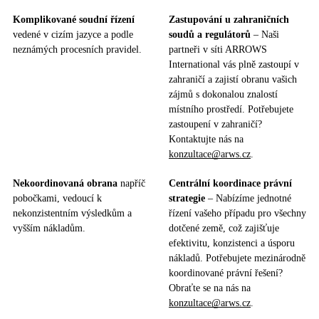
Komplikované soudní řízení
Zastupování u zahraničních
vedené v cizím jazyce a podle
soudů a regulátorů
– Naši
neznámých procesních pravidel.
partneři v síti ARROWS
International vás plně zastoupí v
zahraničí a zajistí obranu vašich
zájmů s dokonalou znalostí
místního prostředí. Potřebujete
zastoupení v zahraničí?
Kontaktujte nás na
konzultace@arws.cz
.
Nekoordinovaná obrana
napříč
Centrální koordinace právní
pobočkami, vedoucí k
strategie
– Nabízíme jednotné
nekonzistentním výsledkům a
řízení vašeho případu pro všechny
vyšším nákladům.
dotčené země, což zajišťuje
efektivitu, konzistenci a úsporu
nákladů. Potřebujete mezinárodně
koordinované právní řešení?
Obraťte se na nás na
konzultace@arws.cz
.