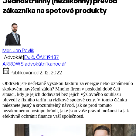
Jednostranný (nezákonný) převod
zákazníka na spotové produkty
Mgr. Jan Pavlík
|
Advokát
|
Ev. č. ČAK 19437
ARROWS advokátní kancelář
Publikováno:
12. 12. 2022
Obdrželi jste nečekaně vysokou fakturu za energie nebo oznámení o
skokovém navýšení záloh? Mnoho firem v poslední době čelí
situaci, kdy je jejich dodavatel bez jejich výslovného souhlasu
převedl z fixního tarifu na rizikové spotové ceny. V tomto článku
naleznete jasný a srozumitelný návod, jak se proti tomuto
nezákonnému postupu bránit, jaké jsou vaše právní možnosti a jak
efektivně ochránit finance vaší společnosti.