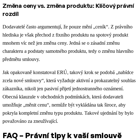
Změna ceny vs. změna produktu: Klíčový právní
rozdíl
Dodavatelé často argumentují, že pouze mění „ceník“. Z právního
hlediska je však přechod z fixního produktu na spotový produkt
mnohem víc než jen změna ceny. Jedná se o zásadní změnu
charakteru a podstaty samotného produktu, tedy o změnu hlavního
předmětu smlouvy.
Jak opakovaně konstatoval ERÚ, takový krok se podobá „nabídce
zcela nové smlouvy“, která vyžaduje aktivní a prokazatelný souhlas
zákazníka, nikoli jen pasivní přijetí jednostranného oznámení.
Obecná klauzule v obchodních podmínkách, která dodavateli
umožňuje „měnit cenu“, nemůže být vykládána tak široce, aby
pokryla kompletní změnu typu produktu. Takové ujednání by bylo
považováno za zneužívající.
FAQ – Právní tipy k vaší smlouvě