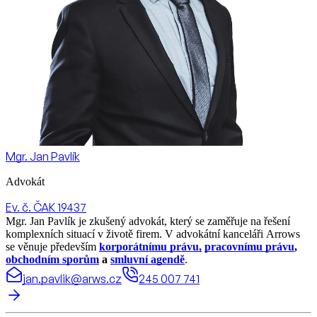
Mgr. Jan Pavlík
Advokát
Ev. č. ČAK 19437
Mgr. Jan Pavlík je zkušený advokát, který se zaměřuje na řešení
komplexních situací v životě firem. V advokátní kanceláři Arrows
se věnuje především
korporátnímu právu,
pracovnímu právu
,
obchodním sporům
a
smluvní agendě
.
jan.pavlik@arws.cz
245 007 741