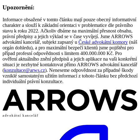
Upozornění:
Informace obsažené v tomto článku mají pouze obecný informativní
charakter a slouží k základní orientaci v problematice dle právního
stavu k roku 2022. Ačkoliv dbáme na maximální přesnost obsahu,
právní předpisy a jejich výklad se v čase vyvíjejí. Jsme ARROWS
advokátní kancelář, subjekt zapsaný u
České advokátní komory
(náš
orgán dohledu), a pro maximální bezpečí klientů jsme pojištěni pro
případ profesní odpovědnosti s limitem 400.000.000 Kč. Pro
ověření aktuálního znění předpisů a jejich aplikace na vaši konkrétní
situaci je nezbytné kontaktovat přímo ARROWS advokátní kancelář
(
konzultace@arws.cz
). Neneseme odpovědnost za případné škody
vzniklé samostatným užitím informací z tohoto článku bez předchozí
individuální právní konzultace.
advokátní kancelář