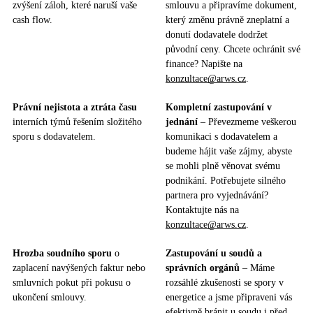
zvýšení záloh, které naruší vaše
smlouvu a připravíme dokument,
cash flow.
který změnu právně zneplatní a
donutí dodavatele dodržet
původní ceny. Chcete ochránit své
finance? Napište na
konzultace@arws.cz
.
Právní nejistota a ztráta času
Kompletní zastupování v
interních týmů řešením složitého
jednání
– Převezmeme veškerou
sporu s dodavatelem.
komunikaci s dodavatelem a
budeme hájit vaše zájmy, abyste
se mohli plně věnovat svému
podnikání. Potřebujete silného
partnera pro vyjednávání?
Kontaktujte nás na
konzultace@arws.cz
.
Hrozba soudního sporu
o
Zastupování u soudů a
zaplacení navýšených faktur nebo
správních orgánů
– Máme
smluvních pokut při pokusu o
rozsáhlé zkušenosti se spory v
ukončení smlouvy.
energetice a jsme připraveni vás
efektivně bránit u soudu i před