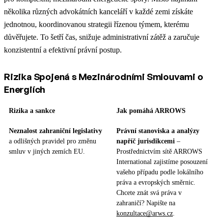
několika různých advokátních kanceláří v každé zemi získáte
jednotnou, koordinovanou strategii řízenou týmem, kterému
důvěřujete. To šetří čas, snižuje administrativní zátěž a zaručuje
konzistentní a efektivní právní postup.
Rizika Spojená s Mezinárodními Smlouvami o
Energiích
Rizika a sankce
Jak pomáhá ARROWS
Neznalost zahraniční legislativy
Právní stanoviska a analýzy
a odlišných pravidel pro změnu
napříč jurisdikcemi
–
smluv v jiných zemích EU.
Prostřednictvím sítě ARROWS
International zajistíme posouzení
vašeho případu podle lokálního
práva a evropských směrnic.
Chcete znát svá práva v
zahraničí? Napište na
konzultace@arws.cz
.