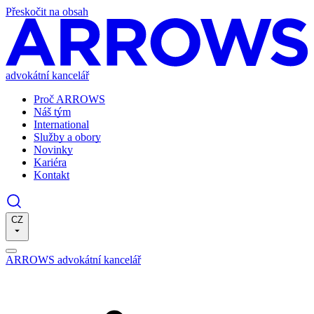
Přeskočit na obsah
advokátní kancelář
Proč ARROWS
Náš tým
International
Služby a obory
Novinky
Kariéra
Kontakt
CZ
ARROWS advokátní kancelář