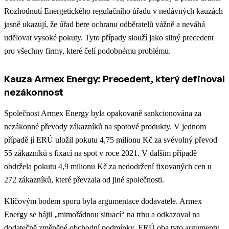
Rozhodnutí Energetického regulačního úřadu v nedávných kauzách
jasně ukazují, že úřad bere ochranu odběratelů vážně a neváhá
udělovat vysoké pokuty. Tyto případy slouží jako silný precedent
pro všechny firmy, které čelí podobnému problému.
Kauza Armex Energy: Precedent, který definoval
nezákonnost
Společnost Armex Energy byla opakovaně sankcionována za
nezákonné převody zákazníků na spotové produkty. V jednom
případě jí ERÚ uložil pokutu 4,75 milionu Kč za svévolný převod
55 zákazníků s fixací na spot v roce 2021. V dalším případě
obdržela pokutu 4,9 milionu Kč za nedodržení fixovaných cen u
272 zákazníků, které převzala od jiné společnosti.
Klíčovým bodem sporu byla argumentace dodavatele. Armex
Energy se hájil „mimořádnou situací“ na trhu a odkazoval na
dodatečně změněné obchodní podmínky. ERÚ oba tyto argumenty