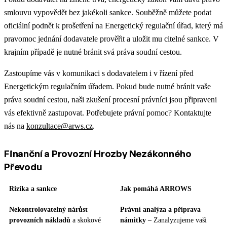
smlouvu vypovědět bez jakékoli sankce. Souběžně můžete podat
oficiální podnět k prošetření na Energetický regulační úřad, který má
pravomoc jednání dodavatele prověřit a uložit mu citelné sankce. V
krajním případě je nutné bránit svá práva soudní cestou.
Zastoupíme vás v komunikaci s dodavatelem i v řízení před
Energetickým regulačním úřadem. Pokud bude nutné bránit vaše
práva soudní cestou, naši zkušení procesní právníci jsou připraveni
vás efektivně zastupovat. Potřebujete právní pomoc? Kontaktujte
nás na
konzultace@arws.cz
.
Finanční a Provozní Hrozby Nezákonného
Převodu
Rizika a sankce
Jak pomáhá ARROWS
Nekontrolovatelný nárůst
Právní analýza a příprava
provozních nákladů
a skokové
námitky
– Zanalyzujeme vaši