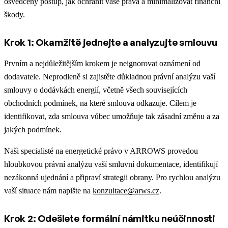
osvědčený postup, jak ochránit vaše práva a minimalizovat finanční
škody.
Krok 1: Okamžitě jednejte a analyzujte smlouvu
Prvním a nejdůležitějším krokem je neignorovat oznámení od
dodavatele. Neprodleně si zajistěte důkladnou právní analýzu vaší
smlouvy o dodávkách energií, včetně všech souvisejících
obchodních podmínek, na které smlouva odkazuje. Cílem je
identifikovat, zda smlouva vůbec umožňuje tak zásadní změnu a za
jakých podmínek.
Naši specialisté na energetické právo v ARROWS provedou
hloubkovou právní analýzu vaší smluvní dokumentace, identifikují
nezákonná ujednání a připraví strategii obrany. Pro rychlou analýzu
vaší situace nám napište na
konzultace@arws.cz
.
Krok 2: Odešlete formální námitku neúčinnosti