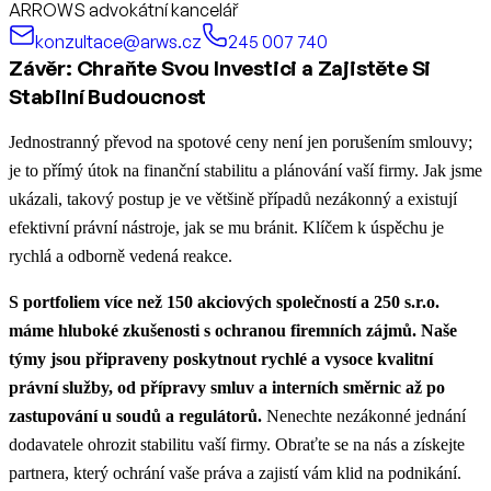
ARROWS advokátní kancelář
konzultace@arws.cz
245 007 740
Závěr: Chraňte Svou Investici a Zajistěte Si
Stabilní Budoucnost
Jednostranný převod na spotové ceny není jen porušením smlouvy;
je to přímý útok na finanční stabilitu a plánování vaší firmy. Jak jsme
ukázali, takový postup je ve většině případů nezákonný a existují
efektivní právní nástroje, jak se mu bránit. Klíčem k úspěchu je
rychlá a odborně vedená reakce.
S portfoliem více než 150 akciových společností a 250 s.r.o.
máme hluboké zkušenosti s ochranou firemních zájmů. Naše
týmy jsou připraveny poskytnout rychlé a vysoce kvalitní
právní služby, od přípravy smluv a interních směrnic až po
zastupování u soudů a regulátorů.
Nenechte nezákonné jednání
dodavatele ohrozit stabilitu vaší firmy. Obraťte se na nás a získejte
partnera, který ochrání vaše práva a zajistí vám klid na podnikání.