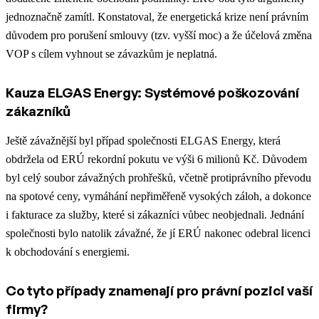
jednoznačně zamítl. Konstatoval, že energetická krize není právním
důvodem pro porušení smlouvy (tzv. vyšší moc) a že účelová změna
VOP s cílem vyhnout se závazkům je neplatná.
Kauza ELGAS Energy: Systémové poškozování
zákazníků
Ještě závažnější byl případ společnosti ELGAS Energy, která
obdržela od ERÚ rekordní pokutu ve výši 6 milionů Kč. Důvodem
byl celý soubor závažných prohřešků, včetně protiprávního převodu
na spotové ceny, vymáhání nepřiměřeně vysokých záloh, a dokonce
i fakturace za služby, které si zákazníci vůbec neobjednali. Jednání
společnosti bylo natolik závažné, že jí ERÚ nakonec odebral licenci
k obchodování s energiemi.
Co tyto případy znamenají pro právní pozici vaší
firmy?