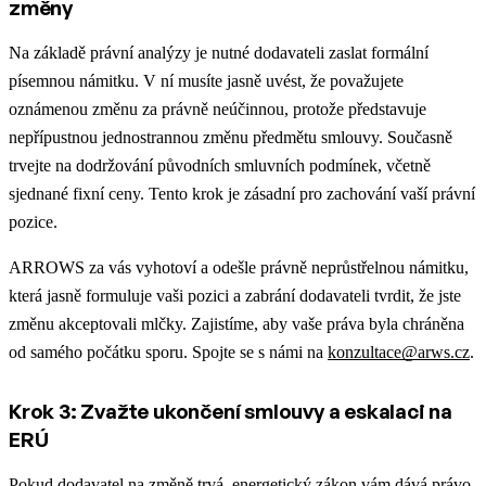
změny
Na základě právní analýzy je nutné dodavateli zaslat formální
písemnou námitku. V ní musíte jasně uvést, že považujete
oznámenou změnu za právně neúčinnou, protože představuje
nepřípustnou jednostrannou změnu předmětu smlouvy. Současně
trvejte na dodržování původních smluvních podmínek, včetně
sjednané fixní ceny. Tento krok je zásadní pro zachování vaší právní
pozice.
ARROWS za vás vyhotoví a odešle právně neprůstřelnou námitku,
která jasně formuluje vaši pozici a zabrání dodavateli tvrdit, že jste
změnu akceptovali mlčky. Zajistíme, aby vaše práva byla chráněna
od samého počátku sporu. Spojte se s námi na
konzultace@arws.cz
.
Krok 3: Zvažte ukončení smlouvy a eskalaci na
ERÚ
Pokud dodavatel na změně trvá, energetický zákon vám dává právo