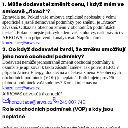
1
.
Může dodavatel změnit cenu, i když mám ve
smlouvě „fixaci“?
Zpravidla ne. Pokud vaše smlouva explicitně neobsahuje velmi
specifické a jasně definované podmínky pro změnu, je „fixace“
závazná. Odkaz na obecnou změnu v obchodních podmínkách
nestačí. Pokud si nejste jisti výkladem vaší smlouvy, naši právníci v
ARROWS jsou připraveni ji analyzovat. Napište nám na
konzultace@arws.cz
.
2
.
Co když dodavatel tvrdí, že změnu umožňují
jeho nové obchodní podmínky?
Dodavatel nemůže jednostranně změnit obchodní podmínky a
okamžitě je aplikovat k takto zásadní změně. Jak potvrdil ERÚ v
případu Armex Energy, dodatečná a účelová změna Všeobecných
obchodních podmínek (VOP) je neplatná. Potřebujete prověřit
platnost podmínek vaší smlouvy? Kontaktujte nás na
konzultace@arws.cz
.
ARROWS advokátní kancelář
konzultace@arws.cz
245 007 740
Role obchodních podmínek (VOP) a kdy jsou
neplatné