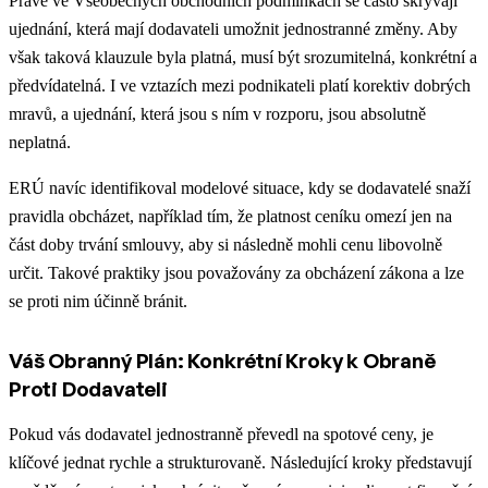
Právě ve Všeobecných obchodních podmínkách se často skrývají
ujednání, která mají dodavateli umožnit jednostranné změny. Aby
však taková klauzule byla platná, musí být srozumitelná, konkrétní a
předvídatelná. I ve vztazích mezi podnikateli platí korektiv dobrých
mravů, a ujednání, která jsou s ním v rozporu, jsou absolutně
neplatná.
ERÚ navíc identifikoval modelové situace, kdy se dodavatelé snaží
pravidla obcházet, například tím, že platnost ceníku omezí jen na
část doby trvání smlouvy, aby si následně mohli cenu libovolně
určit.
Takové praktiky jsou považovány za obcházení zákona a lze
se proti nim účinně bránit.
Váš Obranný Plán: Konkrétní Kroky k Obraně
Proti Dodavateli
Pokud vás dodavatel jednostranně převedl na spotové ceny, je
klíčové jednat rychle a strukturovaně. Následující kroky představují