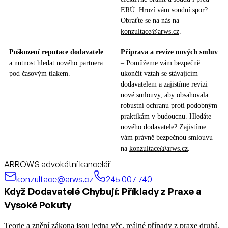
ERÚ. Hrozí vám soudní spor?
Obraťte se na nás na
konzultace@arws.cz
.
Poškození reputace dodavatele
Příprava a revize nových smluv
a nutnost hledat nového partnera
– Pomůžeme vám bezpečně
pod časovým tlakem.
ukončit vztah se stávajícím
dodavatelem a zajistíme revizi
nové smlouvy, aby obsahovala
robustní ochranu proti podobným
praktikám v budoucnu. Hledáte
nového dodavatele? Zajistíme
vám právně bezpečnou smlouvu
na
konzultace@arws.cz
.
ARROWS advokátní kancelář
konzultace@arws.cz
245 007 740
Když Dodavatelé Chybují: Příklady z Praxe a
Vysoké Pokuty
Teorie a znění zákona jsou jedna věc, reálné případy z praxe druhá.