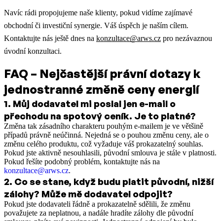
Navíc rádi propojujeme naše klienty, pokud vidíme zajímavé
obchodní či investiční synergie. Váš úspěch je naším cílem.
Kontaktujte nás ještě dnes na
konzultace@arws.cz
pro nezávaznou
úvodní konzultaci.
FAQ – Nejčastější právní dotazy k
jednostranné změně ceny energií
1
.
Můj dodavatel mi poslal jen e-mail o
přechodu na spotový ceník. Je to platné?
Změna tak zásadního charakteru pouhým e-mailem je ve většině
případů právně neúčinná. Nejedná se o pouhou změnu ceny, ale o
změnu celého produktu, což vyžaduje váš prokazatelný souhlas.
Pokud jste aktivně nesouhlasili, původní smlouva je stále v platnosti.
Pokud řešíte podobný problém, kontaktujte nás na
konzultace@arws.cz
.
2
.
Co se stane, když budu platit původní, nižší
zálohy? Může mě dodavatel odpojit?
Pokud jste dodavateli řádně a prokazatelně sdělili, že změnu
považujete za neplatnou, a nadále hradíte zálohy dle původní