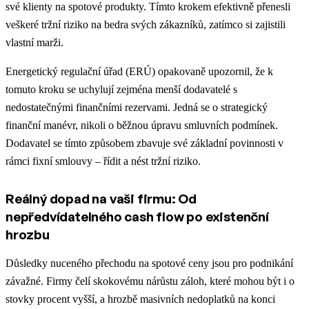
své klienty na spotové produkty. Tímto krokem efektivně přenesli
veškeré tržní riziko na bedra svých zákazníků, zatímco si zajistili
vlastní marži.
Energetický regulační úřad (ERÚ) opakovaně upozornil, že k
tomuto kroku se uchylují zejména menší dodavatelé s
nedostatečnými finančními rezervami. Jedná se o strategický
finanční manévr, nikoli o běžnou úpravu smluvních podmínek.
Dodavatel se tímto způsobem zbavuje své základní povinnosti v
rámci fixní smlouvy – řídit a nést tržní riziko.
Reálný dopad na vaši firmu: Od
nepředvídatelného cash flow po existenční
hrozbu
Důsledky nuceného přechodu na spotové ceny jsou pro podnikání
závažné. Firmy čelí skokovému nárůstu záloh, které mohou být i o
stovky procent vyšší, a hrozbě masivních nedoplatků na konci