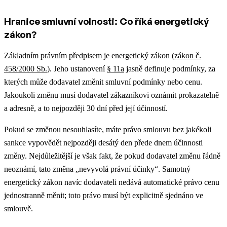
Hranice smluvní volnosti: Co říká energetický
zákon?
Základním právním předpisem je energetický zákon (
zákon č.
458/2000 Sb.
). Jeho ustanovení
§ 11a
jasně definuje podmínky, za
kterých může dodavatel změnit smluvní podmínky nebo cenu.
Jakoukoli změnu musí dodavatel zákazníkovi oznámit prokazatelně
a adresně, a to nejpozději 30 dní před její účinností.
Pokud se změnou nesouhlasíte, máte právo smlouvu bez jakékoli
sankce vypovědět nejpozději desátý den přede dnem účinnosti
změny. Nejdůležitější je však fakt, že pokud dodavatel změnu řádně
neoznámí, tato změna „nevyvolá právní účinky“. Samotný
energetický zákon navíc dodavateli nedává automatické právo cenu
jednostranně měnit; toto právo musí být explicitně sjednáno ve
smlouvě.