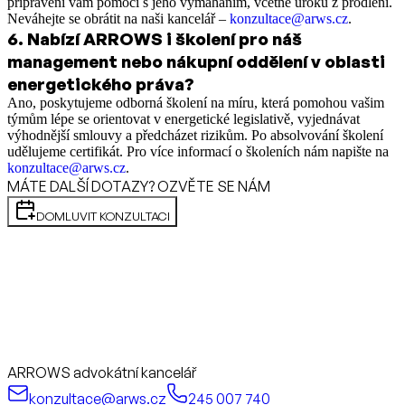
připraveni vám pomoci s jeho vymáháním, včetně úroků z prodlení.
Neváhejte se obrátit na naši kancelář –
konzultace@arws.cz
.
6
.
Nabízí ARROWS i školení pro náš
management nebo nákupní oddělení v oblasti
energetického práva?
Ano, poskytujeme odborná školení na míru, která pomohou vašim
týmům lépe se orientovat v energetické legislativě, vyjednávat
výhodnější smlouvy a předcházet rizikům. Po absolvování školení
udělujeme certifikát. Pro více informací o školeních nám napište na
konzultace@arws.cz
.
MÁTE DALŠÍ DOTAZY? OZVĚTE SE NÁM
DOMLUVIT KONZULTACI
ARROWS advokátní kancelář
konzultace@arws.cz
245 007 740