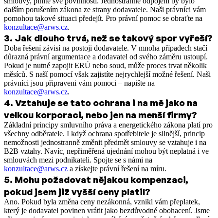
smlouvy, plníte své povinnosti. Jednostranné odpojení by bylo
dalším porušením zákona ze strany dodavatele. Naši právníci vám
pomohou takové situaci předejít. Pro právní pomoc se obraťte na
konzultace@arws.cz
.
3
.
Jak dlouho trvá, než se takový spor vyřeší?
Doba řešení závisí na postoji dodavatele. V mnoha případech stačí
důrazná právní argumentace a dodavatel od svého záměru ustoupí.
Pokud je nutné zapojit ERÚ nebo soud, může proces trvat několik
měsíců. S naší pomocí však zajistíte nejrychlejší možné řešení. Naši
právníci jsou připraveni vám pomoci – napište na
konzultace@arws.cz
.
4
.
Vztahuje se tato ochrana i na mě jako na
velkou korporaci, nebo jen na menší firmy?
Základní principy smluvního práva a energetického zákona platí pro
všechny odběratele. I když ochrana spotřebitele je silnější, princip
nemožnosti jednostranně změnit předmět smlouvy se vztahuje i na
B2B vztahy. Navíc, nepřiměřená ujednání mohou být neplatná i ve
smlouvách mezi podnikateli. Spojte se s námi na
konzultace@arws.cz
a získejte právní řešení na míru.
5
.
Mohu požadovat nějakou kompenzaci,
pokud jsem již vyšší ceny platil?
Ano. Pokud byla změna ceny nezákonná, vznikl vám přeplatek,
který je dodavatel povinen vrátit jako bezdůvodné obohacení. Jsme