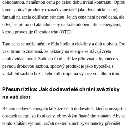
dohodnutou, neměnnou cenu po celou dobu trvání kontraktu. Oproti
tomu spotové produkty (označované také jako dynamické ceny)
fungují na zcela odlišném principu. Jejich cena není pevně daná, ale
odvíjí se přímo od aktuální ceny na krátkodobém trhu s energiemi,
kterou provozuje Operátor trhu (OTE).
Tato cena se může měnit v řádu hodin u elektřiny a dnů u plynu. Pro
vaši firmu to znamená, že náklady na energie se stávají zcela
nepředvídatelnými. Zatímco fixní tarif lze přirovnat k hypotéce s
pevnou úrokovou sazbou, spotový produkt je jako hypotéka s
variabilní sazbou bez jakéhokoli stropu na vysoce volatilním trhu.
Přesun rizika: Jak dodavatelé chrání své zisky
na váš úkor
Během nedávné energetické krize čelili dodavatelé, kteří si nezajistili
dostatek energií za fixní ceny, obrovským finančním ztrátám. Aby se
těmto ztrátám vyhnuli, začali někteří z nich systematicky převádět