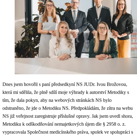
Dnes jsem hovořil s paní předsedkyní NS JUDr. Ivou Brožovou,
která mi sdělila, že plně sdílí moje výhrady k autorství Metodiky s
tím, že dala pokyn, aby na webových stránkách NS bylo
odstraněno, že jde o Metodiku NS. Předpokládám, že zítra na webu
NS již veřejnost zaregistruje příslušné opravy. Jak jsem uvedl shora,
Metodiku k odškodňování nemajetkových újem dle § 2958 o. z.
vypracovala Společnost medicínského práva, spolek ve spolupráci s