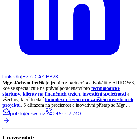
LinkedIn
|
Ev. č. ČAK 16628
Mgr. Jáchym Petřík
je jedním z partnerů a advokátů v ARROWS,
kde se specializuje na právní poradenství pro
technologické
startupy
,
klienty na finančních trzích, investiční společnosti
a
všechny, kteří hledají
komplexní řešení pro zajištění investičních
projektů
. S důrazem na preciznost a inovativní přístup se Mgr.
Petřík zaměřuje nejen na právní aspekt, ale i na zajištění optimálních
petrik@arws.cz
245 007 740
podmínek pro financování, což je klíčové pro úspěch každého
projektu.
Upozornění: