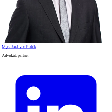
Mgr. Jáchym Petřík
Advokát, partner