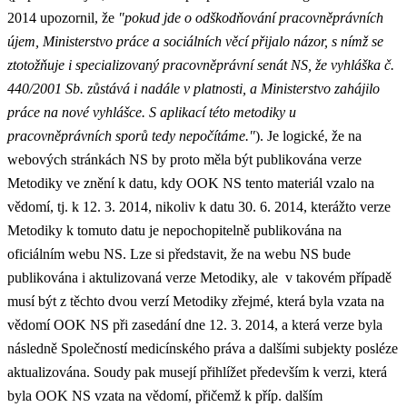
2014 upozornil, že
"pokud jde o odškodňování pracovněprávních
újem, Ministerstvo práce a sociálních věcí přijalo názor, s nímž se
ztotožňuje i specializovaný pracovněprávní senát NS, že vyhláška č.
440/2001 Sb. zůstává i nadále v platnosti, a Ministerstvo zahájilo
práce na nové vyhlášce. S aplikací této metodiky u
pracovněprávních sporů tedy nepočítáme."
). Je logické, že na
webových stránkách NS by proto měla být publikována verze
Metodiky ve znění k datu, kdy OOK NS tento materiál vzalo na
vědomí, tj. k 12. 3. 2014, nikoliv k datu 30. 6. 2014, kterážto verze
Metodiky k tomuto datu je nepochopitelně publikována na
oficiálním webu NS. Lze si představit, že na webu NS bude
publikována i aktulizovaná verze Metodiky, ale v takovém případě
musí být z těchto dvou verzí Metodiky zřejmé, která byla vzata na
vědomí OOK NS při zasedání dne 12. 3. 2014, a která verze byla
následně Společností medicínského práva a dalšími subjekty posléze
aktualizována. Soudy pak musejí přihlížet především k verzi, která
byla OOK NS vzata na vědomí, přičemž k příp. dalším