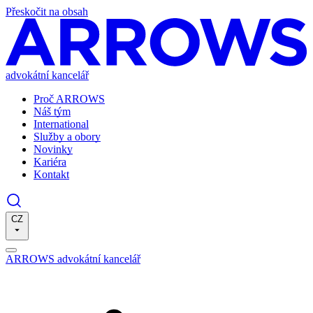
Přeskočit na obsah
advokátní kancelář
Proč ARROWS
Náš tým
International
Služby a obory
Novinky
Kariéra
Kontakt
CZ
ARROWS advokátní kancelář