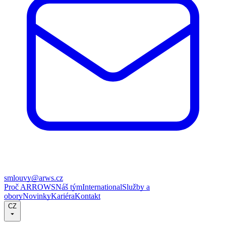
smlouvy@arws.cz
Proč ARROWS
Náš tým
International
Služby a
obory
Novinky
Kariéra
Kontakt
CZ