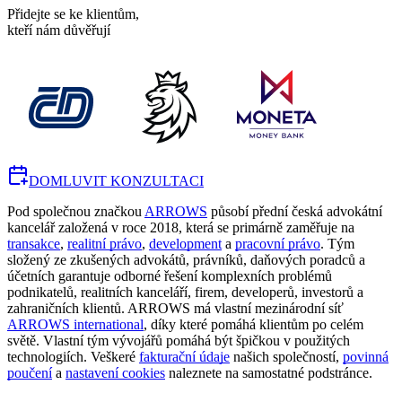
Přidejte se ke klientům,
kteří nám důvěřují
DOMLUVIT KONZULTACI
Pod společnou značkou
ARROWS
působí přední česká advokátní
kancelář založená v roce 2018, která se primárně zaměřuje na
transakce
,
realitní právo
,
development
a
pracovní právo
. Tým
složený ze zkušených advokátů, právníků, daňových poradců a
účetních garantuje odborné řešení komplexních problémů
podnikatelů, realitních kanceláří, firem, developerů, investorů a
zahraničních klientů. ARROWS má vlastní mezinárodní síť
ARROWS international
, díky které pomáhá klientům po celém
světě. Vlastní tým vývojářů pomáhá být špičkou v použitých
technologiích. Veškeré
fakturační údaje
našich společností,
povinná
poučení
a
nastavení cookies
naleznete na samostatné podstránce.