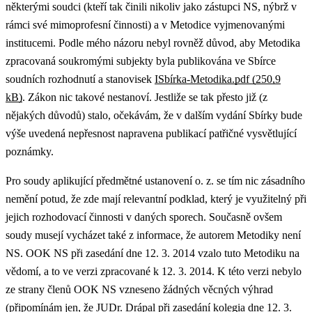
některými soudci (kteří tak činili nikoliv jako zástupci NS, nýbrž v
rámci své mimoprofesní činnosti) a v Metodice vyjmenovanými
institucemi. Podle mého názoru nebyl rovněž důvod, aby Metodika
zpracovaná soukromými subjekty byla publikována ve Sbírce
soudních rozhodnutí a stanovisek
ISbírka-Metodika.pdf (250,9
kB)
. Zákon nic takové nestanoví. Jestliže se tak přesto již (z
nějakých důvodů) stalo, očekávám, že v dalším vydání Sbírky bude
výše uvedená nepřesnost napravena publikací patřičné vysvětlující
poznámky.
Pro soudy aplikující předmětné ustanovení o. z. se tím nic zásadního
nemění potud, že zde mají relevantní podklad, který je využitelný při
jejich rozhodovací činnosti v daných sporech. Současně ovšem
soudy musejí vycházet také z informace, že autorem Metodiky není
NS. OOK NS při zasedání dne 12. 3. 2014 vzalo tuto Metodiku na
vědomí, a to ve verzi zpracované k 12. 3. 2014. K této verzi nebylo
ze strany členů OOK NS vzneseno žádných věcných výhrad
(připomínám jen, že JUDr. Drápal při zasedání kolegia dne 12. 3.