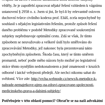
věděly, že je zapotřebí zpracovat nějaké řešení vzhledem k vágnímu
ustanovení § 2958 o. z. Jsem si jist, že byl-li by relevantně osloven
duchovní tvůrce civilního kodexu prof. Eliáš, zcela nepochybně by
souhlasil s nějakým legislativním řešením, protože způsob řešení
daného problému v podobě Metodiky zpracované soukromými
subjekty nepředstavuje optimální cestu. Zdá se však, že tímto
způsobem se neuvažovalo a veškeré úsilí bylo směřováno do
zpracovávání Metodiky, jež nakonec byla prezentovaná takto
zpochybněným způsobem. Škoda času, který se tímto směrem
promarnil, neboť podle mého názoru bylo možné po legislativní
stráce těmto nynějším nedokonalostem a jisté zmatenosti v kruzích
odborné i laické veřejnosti předejít. Ale nechci nikomu sahat do
svědomí. Více zde:
http://vrcha.webnode.cz/news/k-metodice-k-
nahrade-nemajetkove-ujmy-na-zdravi-zpracovane-spolecnosti-
medicinskeho-prava-a-dalsimi-subjekty/
Potřebujete v této oblasti pomoci? Obraťte se na naši advokátní