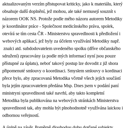
aktualizovaným verzím přistupovat kriticky, jako k materiálu, který
obsahuje další doplnění, jež mohou, ale také nemusejí souznít s
názorem OOK NS. Protože podle mého názoru autorem Metodiky
je koordinátor práce - Společnost medicínského práva, spolek,
otevírá se tím cesta ČR - Ministerstvu spravedlnosti k předložení i
webových aplikací, jež byly za účelem využívání Metodiky např.
znalci atd. subdodovatelem uvedeného spolku (dříve občanského
sdružení) zpracovány (a podle mých informací nyní jsou pouze
přístupné za úplatu), neboť takový postup lze dovodit z již shora
připomenuté smlouvy o koordinaci. Smyslem smlouvy o kordinaci
přece bylo, aby zpracovaná Metodika včetně všech jejích součástí
byla jejím zpracovatelem předána Msp. Dnes jsem v podání paní
ministryni spravedlnosti také navrhl, aby takto kompletní
Metodika byla publikována na webových stránkách Ministerstva
spravedlnosti tak, aby mohla být plnohodnotně využívána laickou i
odbornou veřejností.
A úplně na závěr. Poměrně dlouhodou dobu dotčené subjekty