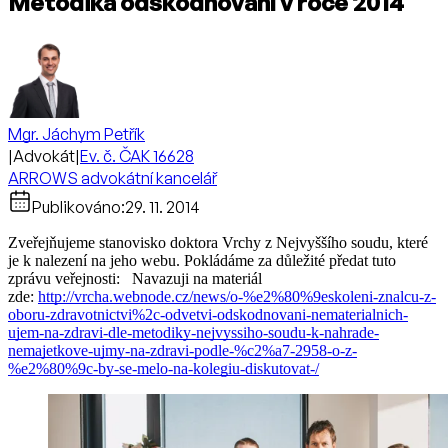
Metodika odškodňování v roce 2014
Mgr. Jáchym Petřík
|
Advokát
|
Ev. č. ČAK 16628
ARROWS advokátní kancelář
Publikováno:
29. 11. 2014
Zveřejňujeme stanovisko doktora Vrchy z Nejvyššího soudu, které
je k nalezení na jeho webu. Pokládáme za důležité předat tuto
zprávu veřejnosti: Navazuji na materiál
zde:
http://vrcha.webnode.cz/news/o-%e2%80%9eskoleni-znalcu-z-
oboru-zdravotnictvi%2c-odvetvi-odskodnovani-nematerialnich-
ujem-na-zdravi-dle-metodiky-nejvyssiho-soudu-k-nahrade-
nemajetkove-ujmy-na-zdravi-podle-%c2%a7-2958-o-z-
%e2%80%9c-by-se-melo-na-kolegiu-diskutovat-/