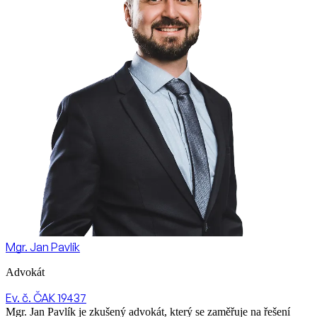
Mgr. Jan Pavlík
Advokát
Ev. č. ČAK 19437
Mgr. Jan Pavlík je zkušený advokát, který se zaměřuje na řešení