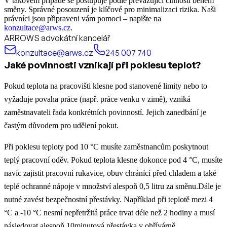
V takovém případě se postupuje podle převažující činnosti během
směny. Správné posouzení je klíčové pro minimalizaci rizika. Naši
právníci jsou připraveni vám pomoci – napište na
konzultace@arws.cz
.
ARROWS advokátní kancelář
konzultace@arws.cz
245 007 740
Jaké povinnosti vznikají při poklesu teplot?
Pokud teplota na pracovišti klesne pod stanovené limity nebo to
vyžaduje povaha práce (např. práce venku v zimě), vzniká
zaměstnavateli řada konkrétních povinností. Jejich zanedbání je
častým důvodem pro udělení pokut.
Při poklesu teploty pod 10 °C musíte zaměstnancům poskytnout
teplý pracovní oděv. Pokud teplota klesne dokonce pod 4 °C, musíte
navíc zajistit pracovní rukavice, obuv chránící před chladem a také
teplé ochranné nápoje v množství alespoň 0,5 litru za směnu.Dále je
nutné zavést bezpečnostní přestávky. Například při teplotě mezi 4
°C a -10 °C nesmí nepřetržitá práce trvat déle než 2 hodiny a musí
následovat alespoň 10minutová přestávka v ohřívárně.