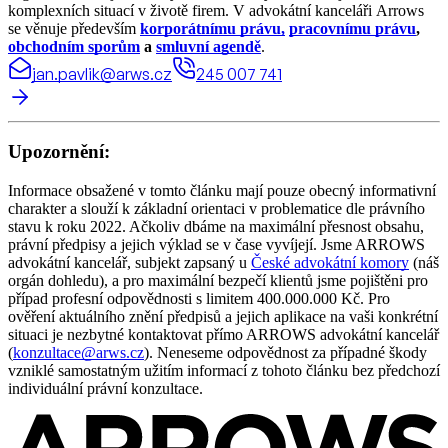
komplexních situací v životě firem. V advokátní kanceláři Arrows
se věnuje především
korporátnímu právu,
pracovnímu právu
,
obchodním sporům
a
smluvní agendě
.
jan.pavlik@arws.cz
245 007 741
Upozornění:
Informace obsažené v tomto článku mají pouze obecný informativní
charakter a slouží k základní orientaci v problematice dle právního
stavu k roku 2022. Ačkoliv dbáme na maximální přesnost obsahu,
právní předpisy a jejich výklad se v čase vyvíjejí. Jsme ARROWS
advokátní kancelář, subjekt zapsaný u
České advokátní komory
(náš
orgán dohledu), a pro maximální bezpečí klientů jsme pojištěni pro
případ profesní odpovědnosti s limitem 400.000.000 Kč. Pro
ověření aktuálního znění předpisů a jejich aplikace na vaši konkrétní
situaci je nezbytné kontaktovat přímo ARROWS advokátní kancelář
(
konzultace@arws.cz
). Neneseme odpovědnost za případné škody
vzniklé samostatným užitím informací z tohoto článku bez předchozí
individuální právní konzultace.