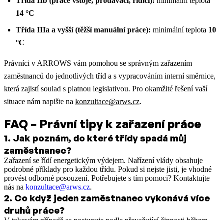
Třída IIb (práce vstoje, prodavači, řidiči):
minimální teplota
14 °C
Třída IIIa a vyšší (těžší manuální práce):
minimální teplota
10
°C
Právníci v ARROWS vám pomohou se správným zařazením
zaměstnanců do jednotlivých tříd a s vypracováním interní směrnice,
která zajistí soulad s platnou legislativou. Pro okamžité řešení vaší
situace nám napište na
konzultace@arws.cz
.
FAQ – Právní tipy k zařazení práce
1
.
Jak poznám, do které třídy spadá můj
zaměstnanec?
Zařazení se řídí energetickým výdejem. Nařízení vlády obsahuje
podrobné příklady pro každou třídu. Pokud si nejste jisti, je vhodné
provést odborné posouzení. Potřebujete s tím pomoci? Kontaktujte
nás na
konzultace@arws.cz
.
2
.
Co když jeden zaměstnanec vykonává více
druhů práce?