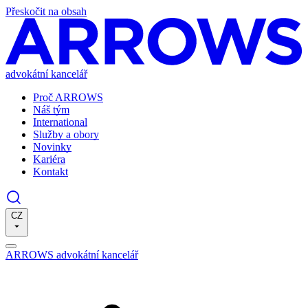
Přeskočit na obsah
advokátní kancelář
Proč ARROWS
Náš tým
International
Služby a obory
Novinky
Kariéra
Kontakt
CZ
ARROWS advokátní kancelář