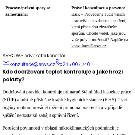
Pracovněprávní spory se
Právní konzultace a prevence
zaměstnanci
rizik
– Provedeme audit vašich
pracovišť a navrhneme opatření,
která předejdou zbytečným
sporům. Chcete vědět, jaké jsou
vaše právní možnosti? Napište na
konzultace@arws.cz
.
ARROWS advokátní kancelář
konzultace@arws.cz
245 007 740
Kdo dodržování teplot kontroluje a jaké hrozí
pokuty?
Dodržování pravidel kontroluje primárně Státní úřad inspekce práce
(SÚIP) a místně příslušné krajské hygienické stanice (KHS). Tyto
orgány mohou provádět měření přímo na pracovišti a v případě
zjištění nedostatků zahájit správní řízení.
Porušení povinností v oblasti mikroklimatických podmínek je