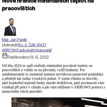
Nové hranice minimálních teplot na
pracovištích
Mgr. Jan Pavlík
|
Advokát
|
Ev. č. ČAK 19437
ARROWS advokátní kancelář
Publikováno:
13. 12. 2022
Od léta 2024 se opět změnily minimální povolené teploty na
pracovištích a vrátily se na původní, vyšší hodnoty. Pro
zaměstnavatele to znamená nutnost zrevidovat nastavené podmínky
a předejít tak riziku vysokých pokut. V tomto článku se dozvíte,
jaké konkrétní teplotní limity musíte dodržovat, jaké povinnosti vám
vznikají při práci v chladu a jak vám můžeme v ARROWS pomoci s
nastavením všech pravidel.