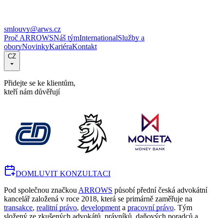
smlouvy@arws.cz
Proč ARROWS
Náš tým
International
Služby a
obory
Novinky
Kariéra
Kontakt
CZ
Přidejte se ke klientům,
kteří nám důvěřují
DOMLUVIT KONZULTACI
Pod společnou značkou
ARROWS
působí přední česká advokátní
kancelář založená v roce 2018, která se primárně zaměřuje na
transakce
,
realitní právo
,
development
a
pracovní právo
. Tým
složený ze zkušených advokátů, právníků, daňových poradců a