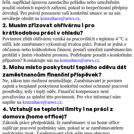
řešit, například úpravou zasedacího pořádku nebo umožněním
použití osobních topných zařízení, pokud to bezpečnostní předpisy
dovolují. Pro právní posouzení vaší konkrétní situace se na nás
neváhejte obrátit na
konzultace@arws.cz
.
2
.
Musím zřizovat ohřívárnu i pro
krátkodobou práci v chladu?
Povinnost zřídit ohřívárnu vzniká na pracovištích s teplotou 4 °C a
nižší, kde zaměstnanci vykonávají trvalou práci. Pokud se jedná o
občasnou nebo krátkodobou činnost, postačí umožnit zaměstnancům
prohřátí v jiném vhodném prostoru. Potřebujete poradit s konkrétním
případem? Kontaktujte nás na
konzultace@arws.cz
.
3
.
Mohu místo poskytnutí teplého oděvu dát
zaměstnancům finanční příspěvek?
Ne, zákon tuto možnost neumožňuje. Zaměstnavatel je povinen
zajistit a bezplatně poskytnout konkrétní osobní ochranné pracovní
prostředky, tedy i teplý oděv. Finanční kompenzace není
považována za splnění této povinnosti. Pro více informací nám
napište na
konzultace@arws.cz
.
4
.
Vztahují se teplotní limity i na práci z
domova (home office)?
Zákoník práce předpokládá, že zaměstnanec si na home office
zajišťuje pracovní podmínky sám, pokud se se zaměstnavatelem
nedohodne jinak. Zaměstnavatel však stále nese obecnou