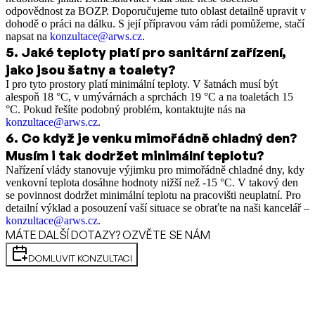
odpovědnost za BOZP. Doporučujeme tuto oblast detailně upravit v
dohodě o práci na dálku. S její přípravou vám rádi pomůžeme, stačí
napsat na
konzultace@arws.cz
.
5
.
Jaké teploty platí pro sanitární zařízení,
jako jsou šatny a toalety?
I pro tyto prostory platí minimální teploty. V šatnách musí být
alespoň 18 °C, v umývárnách a sprchách 19 °C a na toaletách 15
°C. Pokud řešíte podobný problém, kontaktujte nás na
konzultace@arws.cz
.
6
.
Co když je venku mimořádně chladný den?
Musím i tak dodržet minimální teplotu?
Nařízení vlády stanovuje výjimku pro mimořádně chladné dny, kdy
venkovní teplota dosáhne hodnoty nižší než -15 °C. V takový den
se povinnost dodržet minimální teplotu na pracovišti neuplatní. Pro
detailní výklad a posouzení vaší situace se obraťte na naši kancelář –
konzultace@arws.cz
.
MÁTE DALŠÍ DOTAZY? OZVĚTE SE NÁM
DOMLUVIT KONZULTACI