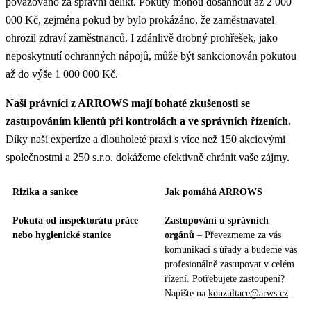
považováno za správní delikt. Pokuty mohou dosáhnout až 2 000
000 Kč, zejména pokud by bylo prokázáno, že zaměstnavatel
ohrozil zdraví zaměstnanců. I zdánlivě drobný prohřešek, jako
neposkytnutí ochranných nápojů, může být sankcionován pokutou
až do výše 1 000 000 Kč.
Naši právníci z ARROWS mají bohaté zkušenosti se
zastupováním klientů při kontrolách a ve správních řízeních.
Díky naší expertíze a dlouholeté praxi s více než 150 akciovými
společnostmi a 250 s.r.o. dokážeme efektivně chránit vaše zájmy.
Rizika a sankce
Jak pomáhá ARROWS
Pokuta od inspektorátu práce
Zastupování u správních
nebo hygienické stanice
orgánů
– Převezmeme za vás
komunikaci s úřady a budeme vás
profesionálně zastupovat v celém
řízení. Potřebujete zastoupení?
Napište na
konzultace@arws.cz
.