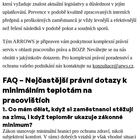
která vyžaduje znalost aktuální legislativy a důslednost v jejím
uplatňování. Prevence v podobě kvalitně zpracovaných interních
předpisů a proškolených zaměstnanců je vždy levnější a efektivnější
než řešení následků v podobě pokut a soudních sporů.
Tým ARROWS je připraven vám poskytnout komplexní právní
servis v oblasti pracovního práva a BOZP. Neváhejte se na nás
obrátit s jakýmkoliv dotazem. Pro komplexní právní poradenství a
ochranu vašeho podnikání nás kontaktujte na
konzultace@arws.cz
.
FAQ – Nejčastější právní dotazy k
minimálním teplotám na
pracovištích
1
.
Co mám dělat, když si zaměstnanci stěžují
na zimu, i když teploměr ukazuje zákonné
minimum?
Zákon stanovuje minimální hranici pro ochranu zdraví, nikoli
subjektivní komfort. V rámci dobrých vztahů je však vhodné situaci