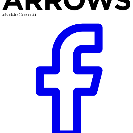
advokátní kancelář