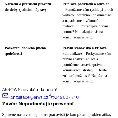
Nařízení o přerušení provozu
Příprava podkladů a odvolání
do doby zjednání nápravy
– Pomůžeme vám rychle připravit
veškerou potřebnou dokumentaci
a napadneme nezákonná
rozhodnutí. Potřebujete právní
pomoc? Kontaktujte nás na
konzultace@arws.cz
.
Poškození dobrého jména
Právní stanoviska a krizová
společnosti
komunikace
– Poskytneme vám
právní analýzu situace a
pomůžeme nastavit správnou
komunikační strategii. Chcete
znát své možnosti? Napište na
konzultace@arws.cz
.
ARROWS advokátní kancelář
konzultace@arws.cz
245 007 740
Závěr: Nepodceňujte prevenci
Správné nastavení teplot na pracovišti je komplexní problematika,