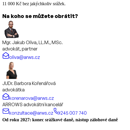
11 000 Kč bez jakýchkoliv srážek.
Na koho se můžete obrátit?
Mgr. Jakub Oliva, LL.M., MSc.
advokát, partner
oliva@arws.cz
JUDr. Barbora Kořenářová
advokátka
korenarova@arws.cz
ARROWS advokátní kancelář
konzultace@arws.cz
245 007 740
Od roku 2027: konec srážkové daně, nástup zálohové daně