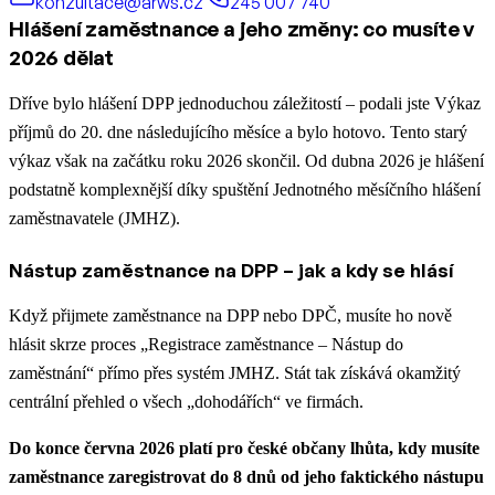
konzultace@arws.cz
245 007 740
Hlášení zaměstnance a jeho změny: co musíte v
2026 dělat
Dříve bylo hlášení DPP jednoduchou záležitostí – podali jste Výkaz
příjmů do 20. dne následujícího měsíce a bylo hotovo. Tento starý
výkaz však na začátku roku 2026 skončil. Od dubna 2026 je hlášení
podstatně komplexnější díky spuštění Jednotného měsíčního hlášení
zaměstnavatele (JMHZ).
Nástup zaměstnance na DPP – jak a kdy se hlásí
Když přijmete zaměstnance na DPP nebo DPČ, musíte ho nově
hlásit skrze proces „Registrace zaměstnance – Nástup do
zaměstnání“ přímo přes systém JMHZ. Stát tak získává okamžitý
centrální přehled o všech „dohodářích“ ve firmách.
Do konce června 2026 platí pro české občany lhůta, kdy musíte
zaměstnance zaregistrovat do 8 dnů od jeho faktického nástupu