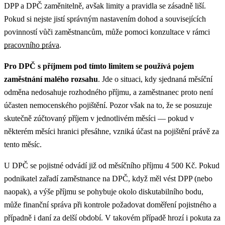
DPP a DPČ zaměnitelně, avšak limity a pravidla se zásadně liší.
Pokud si nejste jistí správným nastavením dohod a souvisejících
povinností vůči zaměstnancům, může pomoci konzultace v rámci
pracovního práva
.
Pro DPČ s příjmem pod tímto limitem se používá pojem
zaměstnání malého rozsahu
. Jde o situaci, kdy sjednaná měsíční
odměna nedosahuje rozhodného příjmu, a zaměstnanec proto není
účasten nemocenského pojištění. Pozor však na to, že se posuzuje
skutečně zúčtovaný příjem v jednotlivém měsíci — pokud v
některém měsíci hranici přesáhne, vzniká účast na pojištění právě za
tento měsíc.
U DPČ se pojistné odvádí již od měsíčního příjmu 4 500 Kč. Pokud
podnikatel zařadí zaměstnance na DPČ, když měl vést DPP (nebo
naopak), a výše příjmu se pohybuje okolo diskutabilního bodu,
může finanční správa při kontrole požadovat doměření pojistného a
případně i daní za delší období. V takovém případě hrozí i pokuta za