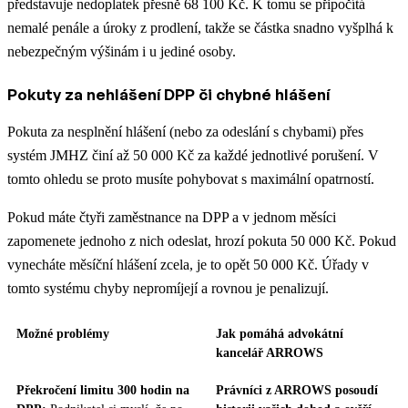
představuje nedoplatek přesně 68 100 Kč. K tomu se připočítá
nemalé penále a úroky z prodlení, takže se částka snadno vyšplhá k
nebezpečným výšinám i u jediné osoby.
Pokuty za nehlášení DPP či chybné hlášení
Pokuta za nesplnění hlášení (nebo za odeslání s chybami) přes
systém JMHZ činí až 50 000 Kč za každé jednotlivé porušení. V
tomto ohledu se proto musíte pohybovat s maximální opatrností.
Pokud máte čtyři zaměstnance na DPP a v jednom měsíci
zapomenete jednoho z nich odeslat, hrozí pokuta 50 000 Kč. Pokud
vynecháte měsíční hlášení zcela, je to opět 50 000 Kč. Úřady v
tomto systému chyby nepromíjejí a rovnou je penalizují.
Možné problémy
Jak pomáhá advokátní
kancelář ARROWS
Překročení limitu 300 hodin na
Právníci z ARROWS posoudí