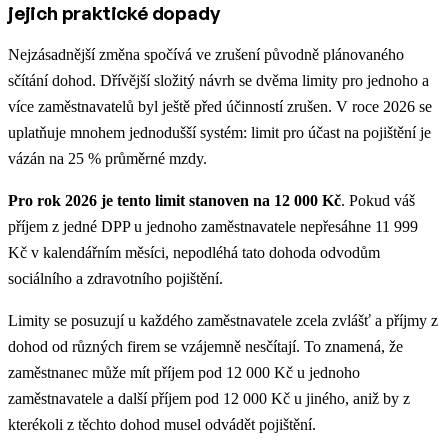
jejich praktické dopady
Nejzásadnější změna spočívá ve zrušení původně plánovaného
sčítání dohod. Dřívější složitý návrh se dvěma limity pro jednoho a
více zaměstnavatelů byl ještě před účinností zrušen. V roce 2026 se
uplatňuje mnohem jednodušší systém: limit pro účast na pojištění je
vázán na 25 % průměrné mzdy.
Pro rok 2026 je tento limit stanoven na 12 000 Kč
. Pokud váš
příjem z jedné DPP u jednoho zaměstnavatele nepřesáhne 11 999
Kč v kalendářním měsíci, nepodléhá tato dohoda odvodům
sociálního a zdravotního pojištění.
Limity se posuzují u každého zaměstnavatele zcela zvlášť a příjmy z
dohod od různých firem se vzájemně nesčítají. To znamená, že
zaměstnanec může mít příjem pod 12 000 Kč u jednoho
zaměstnavatele a další příjem pod 12 000 Kč u jiného, aniž by z
kterékoli z těchto dohod musel odvádět pojištění.