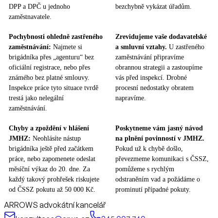
DPP a DPČ u jednoho
bezchybně vykázat úřadům.
zaměstnavatele.
Pochybnosti ohledně zastřeného
Zrevidujeme vaše dodavatelské
zaměstnávání:
Najmete si
a smluvní vztahy.
U zastřeného
brigádníka přes „agenturu“ bez
zaměstnávání připravíme
oficiální registrace, nebo přes
obrannou strategii a zastoupíme
známého bez platné smlouvy.
vás před inspekcí. Drobné
Inspekce práce tyto situace tvrdě
procesní nedostatky obratem
trestá jako nelegální
napravíme.
zaměstnávání.
Chyby a zpoždění v hlášení
Poskytneme vám jasný návod
JMHZ:
Neohlásíte nástup
na plnění povinností v JMHZ.
brigádníka ještě před začátkem
Pokud už k chybě došlo,
práce, nebo zapomenete odeslat
převezmeme komunikaci s ČSSZ,
měsíční výkaz do 20. dne. Za
pomůžeme s rychlým
každý takový prohřešek riskujete
odstraněním vad a požádáme o
od ČSSZ pokutu až 50 000 Kč.
prominutí případné pokuty.
ARROWS advokátní kancelář