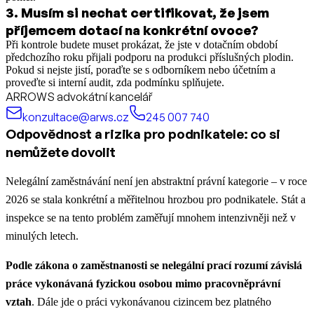
3
.
Musím si nechat certifikovat, že jsem
příjemcem dotací na konkrétní ovoce?
Při kontrole budete muset prokázat, že jste v dotačním období
předchozího roku přijali podporu na produkci příslušných plodin.
Pokud si nejste jistí, poraďte se s odborníkem nebo účetním a
proveďte si interní audit, zda podmínku splňujete.
ARROWS advokátní kancelář
konzultace@arws.cz
245 007 740
Odpovědnost a rizika pro podnikatele: co si
nemůžete dovolit
Nelegální zaměstnávání není jen abstraktní právní kategorie – v roce
2026 se stala konkrétní a měřitelnou hrozbou pro podnikatele. Stát a
inspekce se na tento problém zaměřují mnohem intenzivněji než v
minulých letech.
Podle zákona o zaměstnanosti se nelegální prací rozumí závislá
práce vykonávaná fyzickou osobou mimo pracovněprávní
vztah
. Dále jde o práci vykonávanou cizincem bez platného