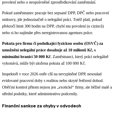
povolení nebo o neoprávněné zprostředkování zaměstnání.
Pokud zaměstnanec pracuje bez sepsané DPP, DPČ nebo pracovní
smlouvy, jde jednoznačně o nelegální práci. Totéž platí, pokud
překročí limit 300 hodin na DPP, chybí mu povolení (u cizinců)
nebo si ho najímáte přes neregistrovanou agenturu práce.
Pokuta pro firmu či podnikající fyzickou osobu (OSVČ) za
umožnění nelegální práce dosahuje až 10 milionů Kč, s
minimální hranicí 50 000 Kč
. Zaměstnanci, který práci nelegálně
vykonává, může být uložena pokuta až 100 000 Kč.
Inspektoři v roce 2026 ostře cílí na nevyplněné DPP, nesoulad
evidované pracovní doby s realitou nebo skryté řetězení dohod.
Oběťmi kontrol přitom nejsou jen „exotické“ firmy, ale běžné malé a
střední podniky, které administrativu podcenily.
Finanční sankce za chyby v odvodech