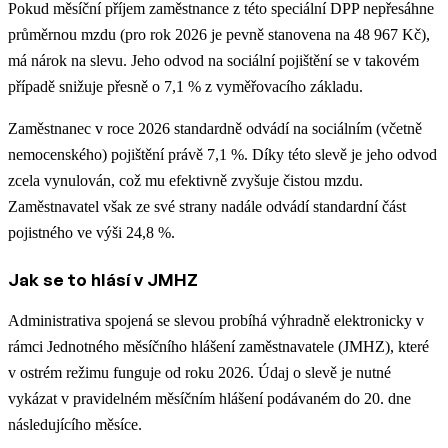
Pokud měsíční příjem zaměstnance z této speciální DPP nepřesáhne
průměrnou mzdu (pro rok 2026 je pevně stanovena na 48 967 Kč),
má nárok na slevu. Jeho odvod na sociální pojištění se v takovém
případě snižuje přesně o 7,1 % z vyměřovacího základu.
Zaměstnanec v roce 2026 standardně odvádí na sociálním (včetně
nemocenského) pojištění právě 7,1 %. Díky této slevě je jeho odvod
zcela vynulován, což mu efektivně zvyšuje čistou mzdu.
Zaměstnavatel však ze své strany nadále odvádí standardní část
pojistného ve výši 24,8 %.
Jak se to hlásí v JMHZ
Administrativa spojená se slevou probíhá výhradně elektronicky v
rámci Jednotného měsíčního hlášení zaměstnavatele (JMHZ), které
v ostrém režimu funguje od roku 2026. Údaj o slevě je nutné
vykázat v pravidelném měsíčním hlášení podávaném do 20. dne
následujícího měsíce.