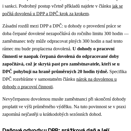
i sankci. Podrobný postup včetně příkladů najdete v článku
jak se
počítá dovolená u DPP a DPČ krok za krokem
.
Zásadní rozdíl mezi DPP a DPČ: u dohody o provedení práce se
doba čerpané dovolené nezapočítává do ročního limitu 300 hodin —
zaměstnanec tedy může odpracovat plných 300 hodin a nad tento
rámec mu bude proplacena dovolená.
U dohody o pracovní
činnosti se naopak čerpaná dovolená do odpracované doby
započítává, což je skrytá past pro zaměstnavatele, kteří se u
DPČ pohybují na hraně průměrných 20 hodin týdně.
Specifika
DPČ rozebíráme v samostatném článku
nárok na dovolenou u
dohody o pracovní činnosti
.
Nevyčerpanou dovolenou musíte zaměstnanci při skončení dohody
proplatit ve výši průměrného výdělku. Na tuto povinnost se v praxi
zapomíná nejčastěji u krátkodobých sezónních dohod.
Daňové odvody u DPP: srážková daň a její