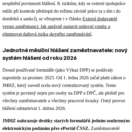
nesplnění povinnosti hlášení. K rizikům, kdy se externí spolupráce
může při kontrole překlopit do režimu závislé práce (a s tím i do
doměrků a sankcí), se věnujeme i v článku
Externí dodavatelé
versus zaměstnanci: Jak správně nastavit smluvní vztahy a
eliminovat daňová rizika skrytého zaměstnávání
.
Jednotné měsíční hlášení zaměstnavatele: nový
systém hlášení od roku 2026
Dosud používané formuláře (jako Výkaz DPP) se podávaly
naposledy za prosinec 2025. Od 1. ledna 2026 začal platit zákon o
JMHZ, který zavedl zcela nový centralizovaný systém. Tento
systém je povinný nejen pro osoby na DPP a DPČ, ale plošně pro
všechny zaměstnavatele a všechny pracovní úvazky. Ostrý provoz
hlášení odstartoval 1. dubna 2026.
JMHZ nahrazuje desítky starých formulářů jedním souhrnným
elektronickým podáním přes ePortál ČSSZ.
Zaměstnavatelé