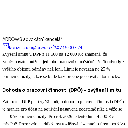
ARROWS advokátní kancelář
konzultace@arws.cz
245 007 740
Zvýšení limitu u DPP z 11 500 na 12 000 Kč znamená, že
zaměstnavatel může u jednoho pracovníka měsíčně ušetřit odvody z
vyššího objemu odměny než loni. Limit je navázán na 25 %
průměrné mzdy, takže se bude každoročně posouvat automaticky.
Dohoda o pracovní činnosti (DPČ) – zvýšení limitu
Zatímco u DPP platí vyšší limit, u dohod o pracovní činnosti (DPČ)
je hranice pro účast na pojištění nastavena podstatně níže a váže se
na 10 % průměrné mzdy. Pro rok 2026 je tento limit 4 500 Kč
měsíčně. Pozor zde na důležitost rozlišování – mnoho firem používá