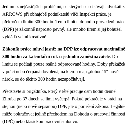
Jedním z nejčastějších problémů, se kterými se setkávají advokáti z
ARROWS při obhajobě podnikatelů vůči Inspekci práce, je
překročení limitu 300 hodin. Tento limit u dohod o provedení práce
(DPP) je zákonně naprosto pevný, ale mnoho firem si jej bohužel
vykládá velmi kreativně.
Zákoník práce mluví jasně: na DPP lze odpracovat maximálně
300 hodin za kalendářní rok u jednoho zaměstnavatele
. Do
limitu se počítají pouze reálně odpracované hodiny. Doby překážek
v práci nebo čerpaná dovolená, na kterou mají „dohodáři“ nově
nárok, se do těchto 300 hodin nezapočítávají.
Představte si brigádníka, který v létě pracuje osm hodin denně.
Zhruba po 37 dnech se limit vyčerpá. Pokud pokračuje v práci na
stejnou (nebo nově sepsanou) DPP, jde o porušení zákona. Legálně
může pokračovat jedině přechodem na Dohodu o pracovní činnosti
(DPČ) nebo klasickou pracovní smlouvu.