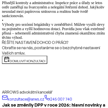
Přísnější kontroly a administrativa: Inspekce práce a úřady se letos
ostře zaměřují na švarcsystém a nelegální řetězení dohod. Jakýkoliv
nesoulad mezi papírovou smlouvou a realitou bude tvrdě
sankcionován.
•
Výhody pro sezónní brigádníky v zemědělství: Můžete využít slevy
na pojistném a vyšší hodinovou dotaci. Pravidla jsou však extrémně
přísná – sebemenší administrativní chyba znamená okamžitou ztrátu
těchto výhod.
ŘEŠÍTE NASTAVENÍ DOHOD O PRÁCI?
Obraťte se na nás, postaráme se o bezchybné nastavení
Vašich smluv.
DOMLUVIT KONZULTACI
ARROWS advokátní kancelář
konzultace@arws.cz
245 007 740
Jak se změnily DPP v roce 2026: hlavní novinky a