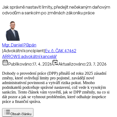
Jak správně nastavit limity, předejít nečekaným daňovým
odvodům a sankcím po změnách zákoníku práce
Mgr. Daniel Půlpán
|
Advokátní koncipient
|
Ev. č. ČAK 47462
ARROWS advokátní kancelář
Publikováno:
17. 4. 2026
Aktualizováno:
23. 7. 2026
Dohody o provedení práce (DPP) přináší od roku 2025 zásadní
změny, které ovlivňují limity pro pojistné, zavádějí nové
administrativní povinnosti a vytváří rizika pokut. Mnoho
podnikatelů podceňuje správné nastavení, což vede k vysokým
sankcím. Tento článek vám vysvětlí, jak se DPP změnily, na co si
dát pozor a jak se vyhnout problémům, které odhaluje inspekce
práce a finanční správa.
Obsah článku