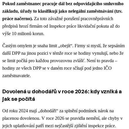
Pokud zaměstnanec pracuje dál bez odpovídajícího smluvního
základu, úřady to klasifikují jako nelegální zaměstnávání (tzv.
práce načerno).
Za toto závažné porušení pracovněprávních
předpisů hrozí firmám od Inspekce práce likvidační pokuta až do
výše 10 milionů korun.
Častým omylem je snaha limit „obejít“. Firmy si myslí, že sepsáním
další DPP na jinou pozici v témže roce se hodiny vynulují, nebo že
se limit počítá pro každou provozovnu zvlášť. Není to pravda –
hodiny ze všech DPP se v daném roce sčítají pod jedno IČO
zaměstnavatele.
Dovolená u dohodářů v roce 2026: kdy vzniká a
jak se počítá
Od roku 2024 mají „dohodáři“ za splnění podmínek nárok na
placenou dovolenou. V roce 2026 se pravidla nemění, ale chyby v
jejich uplatňování patří mezi nejčastější zjištění inspekce práce.