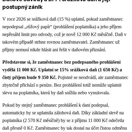
postupný zánik
V roce 2026 se srážková daň (15 %) uplatní, pokud zaměstnanec
nepodepsal „růžový papír“ (prohlášení poplatníka) a jeho příjem
nepřesáhl limit pro odvody, což je nově 12 000 Kč měsíčně. Daň v
takovém případě strhne rovnou zaměstnavatel. Zaměstnanec už
příjmy nemusí nikde hlásit ani řešit v daňovém přiznání.
Představme si, že zaměstnanec bez podepsaného prohlášení
vydělá 11 000 Kč. Uplatní se 15% srážková daň (1 650 Kč) a
čistý příjem bude 9 350 Kč.
Pojistné se neodvádí, ale zaměstnanec
zbytečně přichází o peníze. Bez prohlášení totiž nemůže uplatnit
slevu na poplatníka, která by daň snížila nebo vynulovala.
Pokud by stejný zaměstnanec prohlášení k dani podepsal,
automaticky by se uplatnila zálohová daň. Díky základní slevě na
poplatníka (2 570 Kč měsíčně) by se z příjmu 11 000 Kč odečetla
daň přesně 0 Kč. Zaměstnanec by tak dostal na účet čistou odměnu