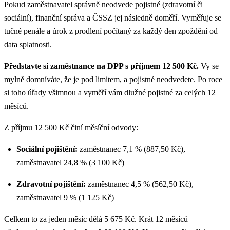
Pokud zaměstnavatel správně neodvede pojistné (zdravotní či
sociální), finanční správa a ČSSZ jej následně doměří. Vyměřuje se
tučné penále a úrok z prodlení počítaný za každý den zpoždění od
data splatnosti.
Představte si zaměstnance na DPP s příjmem 12 500 Kč.
Vy se
mylně domníváte, že je pod limitem, a pojistné neodvedete. Po roce
si toho úřady všimnou a vyměří vám dlužné pojistné za celých 12
měsíců.
Z příjmu 12 500 Kč činí měsíční odvody:
Sociální pojištění:
zaměstnanec 7,1 % (887,50 Kč),
zaměstnavatel 24,8 % (3 100 Kč)
Zdravotní pojištění:
zaměstnanec 4,5 % (562,50 Kč),
zaměstnavatel 9 % (1 125 Kč)
Celkem to za jeden měsíc dělá 5 675 Kč. Krát 12 měsíců