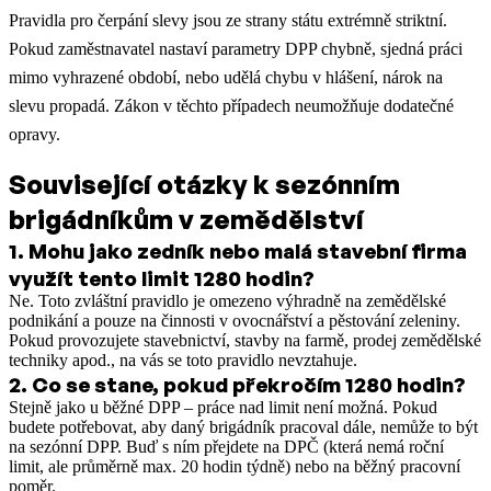
Pravidla pro čerpání slevy jsou ze strany státu extrémně striktní.
Pokud zaměstnavatel nastaví parametry DPP chybně, sjedná práci
mimo vyhrazené období, nebo udělá chybu v hlášení, nárok na
slevu propadá. Zákon v těchto případech neumožňuje dodatečné
opravy.
Související otázky k sezónním
brigádníkům v zemědělství
1
.
Mohu jako zedník nebo malá stavební firma
využít tento limit 1280 hodin?
Ne. Toto zvláštní pravidlo je omezeno výhradně na zemědělské
podnikání a pouze na činnosti v ovocnářství a pěstování zeleniny.
Pokud provozujete stavebnictví, stavby na farmě, prodej zemědělské
techniky apod., na vás se toto pravidlo nevztahuje.
2
.
Co se stane, pokud překročím 1280 hodin?
Stejně jako u běžné DPP – práce nad limit není možná. Pokud
budete potřebovat, aby daný brigádník pracoval dále, nemůže to být
na sezónní DPP. Buď s ním přejdete na DPČ (která nemá roční
limit, ale průměrně max. 20 hodin týdně) nebo na běžný pracovní
poměr.