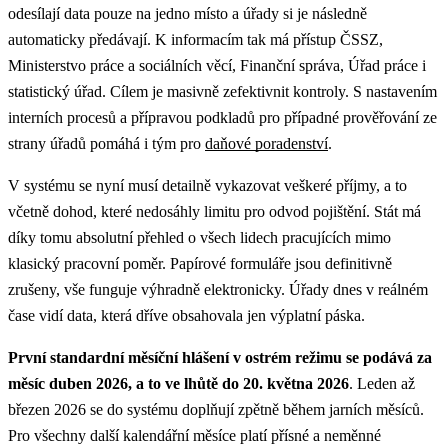
odesílají data pouze na jedno místo a úřady si je následně
automaticky předávají. K informacím tak má přístup ČSSZ,
Ministerstvo práce a sociálních věcí, Finanční správa, Úřad práce i
statistický úřad. Cílem je masivně zefektivnit kontroly. S nastavením
interních procesů a přípravou podkladů pro případné prověřování ze
strany úřadů pomáhá i tým pro
daňové poradenství
.
V systému se nyní musí detailně vykazovat veškeré příjmy, a to
včetně dohod, které nedosáhly limitu pro odvod pojištění. Stát má
díky tomu absolutní přehled o všech lidech pracujících mimo
klasický pracovní poměr. Papírové formuláře jsou definitivně
zrušeny, vše funguje výhradně elektronicky. Úřady dnes v reálném
čase vidí data, která dříve obsahovala jen výplatní páska.
První standardní měsíční hlášení v ostrém režimu se podává za
měsíc duben 2026, a to ve lhůtě do 20. května 2026
. Leden až
březen 2026 se do systému doplňují zpětně během jarních měsíců.
Pro všechny další kalendářní měsíce platí přísné a neměnné