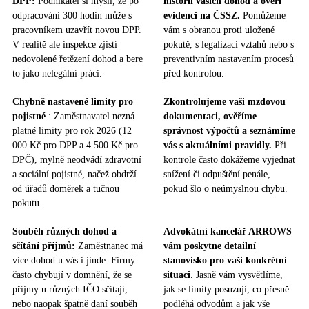
DPP:
Podnikatel si myslí, že po
historii vašich dohod a ověří
odpracování 300 hodin může s
evidenci na ČSSZ.
Pomůžeme
pracovníkem uzavřít novou DPP.
vám s obranou proti uložené
V realitě ale inspekce zjistí
pokutě, s legalizací vztahů nebo s
nedovolené řetězení dohod a bere
preventivním nastavením procesů
to jako nelegální práci.
před kontrolou.
Chybně nastavené limity pro
Zkontrolujeme vaši mzdovou
pojistné
: Zaměstnavatel nezná
dokumentaci, ověříme
platné limity pro rok 2026 (12
správnost výpočtů a seznámíme
000 Kč pro DPP a 4 500 Kč pro
vás s aktuálními pravidly.
Při
DPČ), mylně neodvádí zdravotní
kontrole často dokážeme vyjednat
a sociální pojistné, načež obdrží
snížení či odpuštění penále,
od úřadů doměrek a tučnou
pokud šlo o neúmyslnou chybu.
pokutu.
Souběh různých dohod a
Advokátní kancelář ARROWS
sčítání příjmů:
Zaměstnanec má
vám poskytne detailní
více dohod u vás i jinde. Firmy
stanovisko pro vaši konkrétní
často chybují v domnění, že se
situaci
. Jasně vám vysvětlíme,
příjmy u různých IČO sčítají,
jak se limity posuzují, co přesně
nebo naopak špatně daní souběh
podléhá odvodům a jak vše