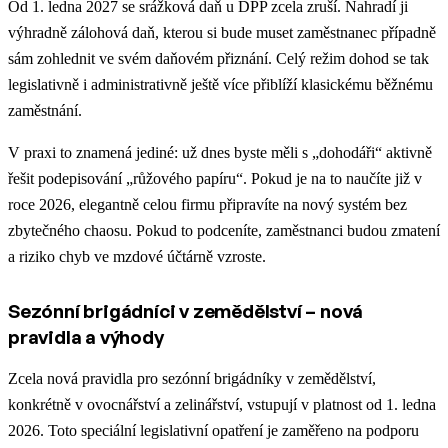
Od 1. ledna 2027 se srážková daň u DPP zcela zruší. Nahradí ji
výhradně zálohová daň, kterou si bude muset zaměstnanec případně
sám zohlednit ve svém daňovém přiznání. Celý režim dohod se tak
legislativně i administrativně ještě více přiblíží klasickému běžnému
zaměstnání.
V praxi to znamená jediné: už dnes byste měli s „dohodáři“ aktivně
řešit podepisování „růžového papíru“. Pokud je na to naučíte již v
roce 2026, elegantně celou firmu připravíte na nový systém bez
zbytečného chaosu. Pokud to podceníte, zaměstnanci budou zmatení
a riziko chyb ve mzdové účtárně vzroste.
Sezónní brigádníci v zemědělství – nová
pravidla a výhody
Zcela nová pravidla pro sezónní brigádníky v zemědělství,
konkrétně v ovocnářství a zelinářství, vstupují v platnost od 1. ledna
2026. Toto speciální legislativní opatření je zaměřeno na podporu