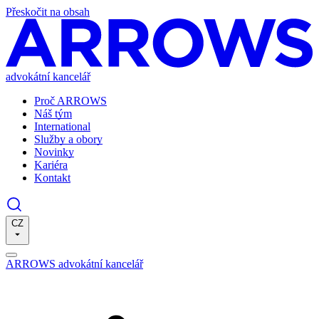
Přeskočit na obsah
advokátní kancelář
Proč ARROWS
Náš tým
International
Služby a obory
Novinky
Kariéra
Kontakt
CZ
ARROWS advokátní kancelář