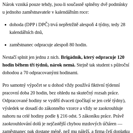
Nárok vzniká pouze tehdy, jsou-li současně splněny dvě podmínky
u jednoho zaměstnavatele v kalendářním roce:
dohoda (DPP i DPČ) trvá nepřetržitě alespoň 4 týdny, tedy 28
kalendářních dnů,
zaměstnanec odpracuje alespoň 80 hodin.
Nestačí splnit jen jednu z nich.
Brigádník, který odpracuje 120
hodin během tří týdnů, nárok nemá.
Stejně tak student s půlroční
dohodou a 70 odpracovanými hodinami.
Pro samotný výpočet se u dohod vždy používá fiktivní týdenní
pracovní doba 20 hodin, bez ohledu na skutečný rozsah práce.
Odpracované hodiny se vydělí dvaceti (počítají se jen celé týdny),
výsledek se dosadí do zákonného vzorce a vždy se zaokrouhluje
nahoru na celé hodiny podle § 216 odst. 5 zákoníku práce. Právě
zaokrouhlování dolů je nejčastější chybou mzdových účtáren —
zaměstnanec pak dostane méně, než mu náleží, a firma čelí doplatku