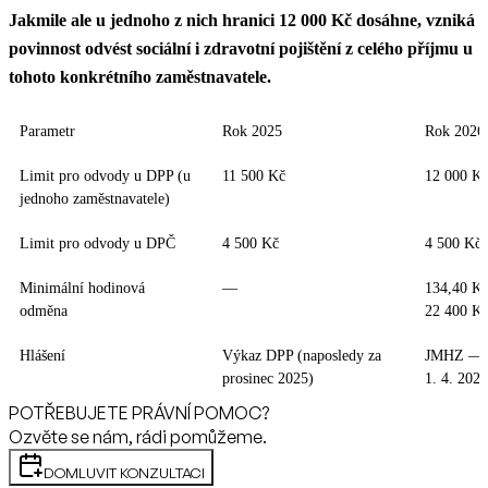
Jakmile ale u jednoho z nich hranici 12 000 Kč dosáhne, vzniká
povinnost odvést sociální i zdravotní pojištění z celého příjmu u
tohoto konkrétního zaměstnavatele.
Parametr
Rok 2025
Rok 2026
Limit pro odvody u DPP (u
11 500 Kč
12 000 K
jednoho zaměstnavatele)
Limit pro odvody u DPČ
4 500 Kč
4 500 Kč 
Minimální hodinová
—
134,40 Kč
odměna
22 400 Kč
Hlášení
Výkaz DPP (naposledy za
JMHZ — o
prosinec 2025)
1. 4. 2026
POTŘEBUJETE PRÁVNÍ POMOC?
Ozvěte se nám, rádi pomůžeme.
DOMLUVIT KONZULTACI