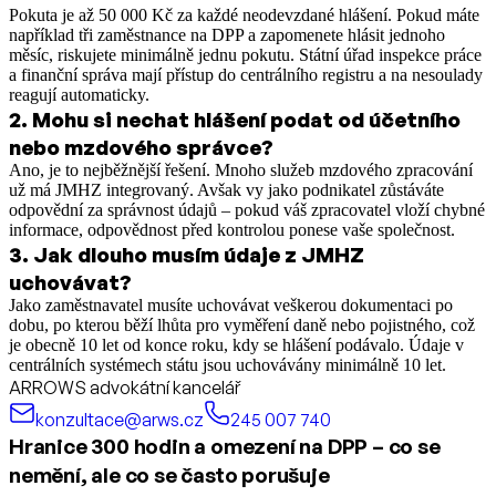
Pokuta je až 50 000 Kč za každé neodevzdané hlášení. Pokud máte
například tři zaměstnance na DPP a zapomenete hlásit jednoho
měsíc, riskujete minimálně jednu pokutu. Státní úřad inspekce práce
a finanční správa mají přístup do centrálního registru a na nesoulady
reagují automaticky.
2
.
Mohu si nechat hlášení podat od účetního
nebo mzdového správce?
Ano, je to nejběžnější řešení. Mnoho služeb mzdového zpracování
už má JMHZ integrovaný. Avšak vy jako podnikatel zůstáváte
odpovědní za správnost údajů – pokud váš zpracovatel vloží chybné
informace, odpovědnost před kontrolou ponese vaše společnost.
3
.
Jak dlouho musím údaje z JMHZ
uchovávat?
Jako zaměstnavatel musíte uchovávat veškerou dokumentaci po
dobu, po kterou běží lhůta pro vyměření daně nebo pojistného, což
je obecně 10 let od konce roku, kdy se hlášení podávalo. Údaje v
centrálních systémech státu jsou uchovávány minimálně 10 let.
ARROWS advokátní kancelář
konzultace@arws.cz
245 007 740
Hranice 300 hodin a omezení na DPP – co se
nemění, ale co se často porušuje