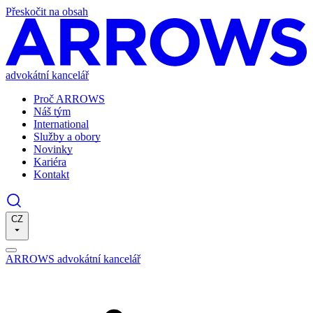
Přeskočit na obsah
advokátní kancelář
Proč ARROWS
Náš tým
International
Služby a obory
Novinky
Kariéra
Kontakt
CZ
ARROWS advokátní kancelář