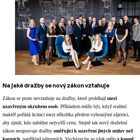
Na jaké dražby se nový zákon vztahuje
Zákon se proto nevztahuje na dražby, které probíhají
mezi
uzavřeným okruhem osob
. Příkladem může být, když realitní
makléř pořádá licitaci mezi několika předem vybranými zájemci,
aby zjistil, kdo nabídne nejvyšší cenu. Stejně tak nový dražební
zákon neupravuje dražby
směřující k uzavření jiných smluv než
kupních
, například nájemních. Vycházet by se však mělo
z
koupě