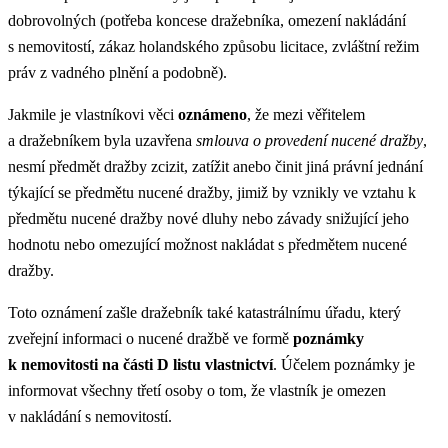
dobrovolných (potřeba koncese dražebníka, omezení nakládání
s nemovitostí, zákaz holandského způsobu licitace, zvláštní režim
práv z vadného plnění a podobně).
Jakmile je vlastníkovi věci
oznámeno
, že mezi věřitelem
a dražebníkem byla uzavřena
smlouva o provedení nucené dražby
,
nesmí předmět dražby zcizit, zatížit anebo činit jiná právní jednání
týkající se předmětu nucené dražby, jimiž by vznikly ve vztahu k
předmětu nucené dražby nové dluhy nebo závady snižující jeho
hodnotu nebo omezující možnost nakládat s předmětem nucené
dražby.
Toto oznámení zašle dražebník také katastrálnímu úřadu, který
zveřejní informaci o nucené dražbě ve formě
poznámky
k nemovitosti
na části D listu vlastnictví
. Účelem poznámky je
informovat všechny třetí osoby o tom, že vlastník je omezen
v nakládání s nemovitostí.