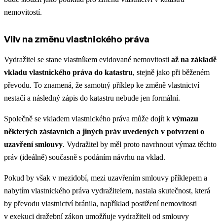
nemovitostí.
Vliv na změnu vlastnického práva
Vydražitel se stane vlastníkem evidované nemovitosti
až na základě
vkladu vlastnického práva do katastru
, stejně jako při běženém
převodu. To znamená, že samotný příklep ke změně vlastnictví
nestačí a následný zápis do katastru nebude jen formální.
Společně se vkladem vlastnického práva může dojít k
výmazu
některých zástavních a jiných práv
uvedených v potvrzení o
uzavření smlouvy
. Vydražitel by měl proto navrhnout výmaz těchto
práv (ideálně) současně s podáním návrhu na vklad.
Pokud by však v mezidobí, mezi uzavřením smlouvy příklepem a
nabytím vlastnického práva vydražitelem, nastala skutečnost, která
by převodu vlastnictví bránila, například postižení nemovitosti
v exekuci dražební zákon umožňuje vydražiteli od smlouvy