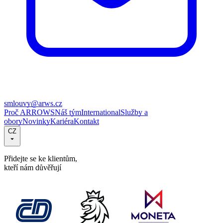
smlouvy@arws.cz
Proč ARROWS
Náš tým
International
Služby a
obory
Novinky
Kariéra
Kontakt
CZ
Přidejte se ke klientům,
kteří nám důvěřují