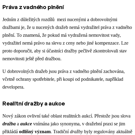
Práva z vadného plnění
Jedním z důležitých rozdílů mezi nucenými a dobrovolnými
dražbami je, že u nucených dražeb nemá vydražitel práva z vadného
plnění. To znamená, že pokud má vydražená nemovitost vady,
vydražitel nemá právo na slevu z ceny nebo jiné kompenzace. Lze
proto doporučit, aby si účastníci dražby pečlivě zkontrolovali stav
nemovitosti ještě před dražbou.
U dobrovolných dražeb jsou práva z vadného plnění zachována,
včetně ochrany spotřebitele, při koupi od podnikatele, například
developera.
Realitní dražby a aukce
Nový zákon ovlivní také oblast
realitních aukcí. Přestože jsou slova
dražba
a
aukce
vnímána jako synonyma, v dražební praxi se jim
přikládá
odlišný význam
. Tradiční
dražby
byly regulovány aktuálně