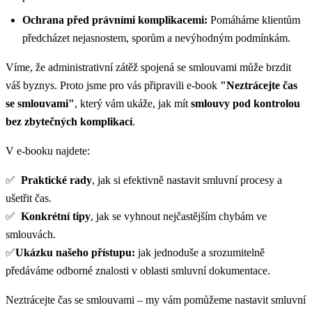
Ochrana před právními komplikacemi:
Pomáháme klientům
předcházet nejasnostem, sporům a nevýhodným podmínkám.
Víme, že administrativní zátěž spojená se smlouvami může brzdit
váš byznys. Proto jsme pro vás připravili e-book
"Neztrácejte čas
se smlouvami"
, který vám ukáže, jak mít
smlouvy pod kontrolou
bez zbytečných komplikací
.
V e-booku najdete:
✅
Praktické rady
, jak si efektivně nastavit smluvní procesy a
ušetřit čas.
✅
Konkrétní tipy
, jak se vyhnout nejčastějším chybám ve
smlouvách.
✅
Ukázku našeho přístupu:
jak jednoduše a srozumitelně
předáváme odborné znalosti v oblasti smluvní dokumentace.
Neztrácejte čas se smlouvami – my vám pomůžeme nastavit smluvní