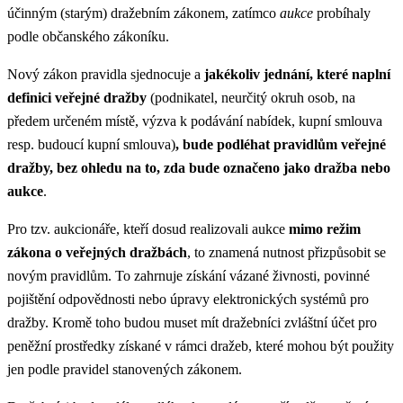
účinným (starým) dražebním zákonem, zatímco
aukce
probíhaly
podle občanského zákoníku.
Nový zákon pravidla sjednocuje a
jakékoliv jednání, které naplní
definici veřejné dražby
(podnikatel, neurčitý okruh osob, na
předem určeném místě, výzva k podávání nabídek, kupní smlouva
resp. budoucí kupní smlouva)
, bude podléhat pravidlům veřejné
dražby, bez ohledu na to, zda bude označeno jako dražba nebo
aukce
.
Pro tzv. aukcionáře, kteří dosud realizovali aukce
mimo režim
zákona o veřejných dražbách
, to znamená nutnost přizpůsobit se
novým pravidlům. To zahrnuje získání vázané živnosti, povinné
pojištění odpovědnosti nebo úpravy elektronických systémů pro
dražby. Kromě toho budou muset mít dražebníci zvláštní účet pro
peněžní prostředky získané v rámci dražeb, které mohou být použity
jen podle pravidel stanovených zákonem.