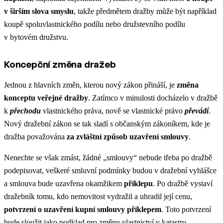
v širším slova smyslu
, takže předmětem dražby může být například
koupě spoluvlastnického podílu nebo družstevního podílu
v bytovém družstvu.
Koncepční změna dražeb
Jednou z hlavních změn, kterou nový zákon přináší, je
změna
konceptu veřejné dražby
. Zatímco v minulosti docházelo v dražbě
k
přechodu
vlastnického práva, nově se vlastnické právo
převádí
.
Nový dražební zákon se tak sladí s občanským zákoníkem, kde je
dražba považována
za zvláštní způsob uzavření smlouvy
.
Nenechte se však zmást, žádné „smlouvy“ nebude třeba po dražbě
podepisovat, veškeré smluvní podmínky budou v dražební vyhlášce
a smlouva bude uzavřena okamžikem
příklepu
. Po dražbě vystaví
dražebník tomu, kdo nemovitost vydražil a uhradil její cenu,
potvrzení o uzavření kupní smlouvy příklepem
. Toto potvrzení
bude sloužit jako podklad pro změnu vlastnictví v katastru