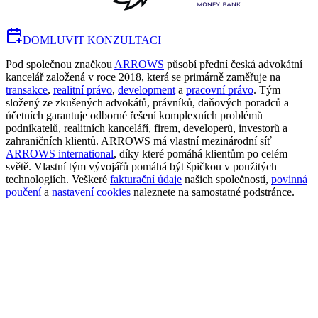
DOMLUVIT KONZULTACI
Pod společnou značkou
ARROWS
působí přední česká advokátní
kancelář založená v roce 2018, která se primárně zaměřuje na
transakce
,
realitní právo
,
development
a
pracovní právo
. Tým
složený ze zkušených advokátů, právníků, daňových poradců a
účetních garantuje odborné řešení komplexních problémů
podnikatelů, realitních kanceláří, firem, developerů, investorů a
zahraničních klientů. ARROWS má vlastní mezinárodní síť
ARROWS international
, díky které pomáhá klientům po celém
světě. Vlastní tým vývojářů pomáhá být špičkou v použitých
technologiích. Veškeré
fakturační údaje
našich společností,
povinná
poučení
a
nastavení cookies
naleznete na samostatné podstránce.