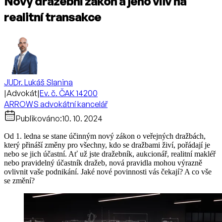
Nový dražební zákon a jeho vliv na
realitní transakce
JUDr. Lukáš Slanina
|
Advokát
|
Ev. č. ČAK 14200
ARROWS advokátní kancelář
Publikováno:
10. 10. 2024
Od 1. ledna se stane účinným nový zákon o veřejných dražbách,
který přináší změny pro všechny, kdo se dražbami živí, pořádají je
nebo se jich účastní. Ať už jste dražebník, aukcionář, realitní makléř
nebo pravidelný účastník dražeb, nová pravidla mohou výrazně
ovlivnit vaše podnikání. Jaké nové povinnosti vás čekají? A co vše
se změní?