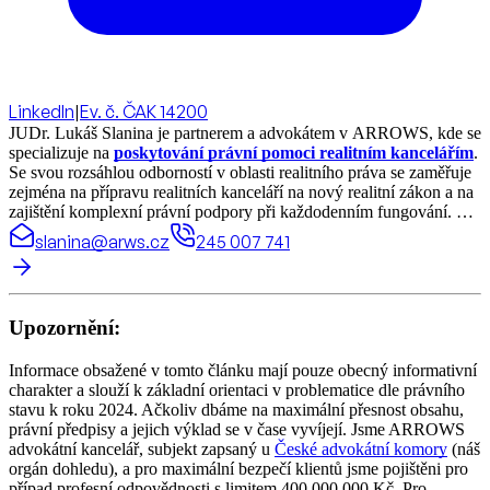
LinkedIn
|
Ev. č. ČAK 14200
JUDr. Lukáš Slanina je partnerem a advokátem v ARROWS, kde se
specializuje na
poskytování právní pomoci realitním kancelářím
.
Se svou rozsáhlou odborností v oblasti realitního práva se zaměřuje
zejména na přípravu realitních kanceláří na nový realitní zákon a na
zajištění komplexní právní podpory při každodenním fungování. V
čele týmu, který se věnuje
smluvní dokumentaci pro převody
slanina@arws.cz
245 007 741
nemovitostí
, se JUDr. Slanina stará o všechny právní záležitosti
spojené s realitními transakcemi. Je rovněž zkušeným
reprezentantem realitních kanceláří v soudních sporech, zejména s
nepoctivými klienty. Pravidelně pořádá právní školení, která
Upozornění:
pomáhají realitním kancelářím orientovat se v legislativních
změnách a optimalizovat jejich právní procesy.
Informace obsažené v tomto článku mají pouze obecný informativní
charakter a slouží k základní orientaci v problematice dle právního
stavu k roku 2024. Ačkoliv dbáme na maximální přesnost obsahu,
právní předpisy a jejich výklad se v čase vyvíjejí. Jsme ARROWS
advokátní kancelář, subjekt zapsaný u
České advokátní komory
(náš
orgán dohledu), a pro maximální bezpečí klientů jsme pojištěni pro
případ profesní odpovědnosti s limitem 400.000.000 Kč. Pro