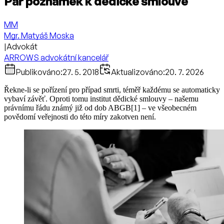
Pár poznámek k dědické smlouvě
MM
Mgr. Matyáš Moska
|
Advokát
ARROWS advokátní kancelář
Publikováno:
27. 5. 2018
Aktualizováno:
20. 7. 2026
Řekne-li se pořízení pro případ smrti, téměř každému se automaticky
vybaví závěť. Oproti tomu institut dědické smlouvy – našemu
právnímu řádu známý již od dob ABGB[1] – ve všeobecném
povědomí veřejnosti do této míry zakotven není.