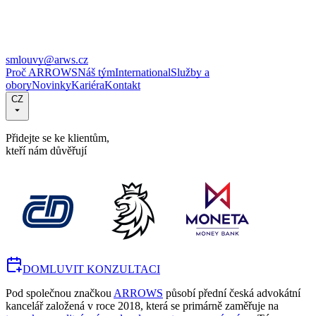
smlouvy@arws.cz
Proč ARROWS
Náš tým
International
Služby a
obory
Novinky
Kariéra
Kontakt
CZ
Přidejte se ke klientům,
kteří nám důvěřují
DOMLUVIT KONZULTACI
Pod společnou značkou
ARROWS
působí přední česká advokátní
kancelář založená v roce 2018, která se primárně zaměřuje na