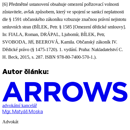
[6] Předmětné ustanovení obsahuje omezení pořizovací volnosti
zůstavitele, avšak způsobem, který ve spojení se sankcí neplatnosti
dle § 1591 občanského zákoníku vzbuzuje značnou právní nejistotu
smluvních stran (BÍLEK, Petr. § 1585 [Omezení dědické smlouvy].
In: FIALA, Roman, DRÁPAL, Ljubomír, BÍLEK, Petr,
SVOBODA, Jiří, BEEROVÁ, Kamila. Občanský zákoník IV.
Dědické právo (§ 1475-1720). 1. vydání. Praha: Nakladatelství C.
H. Beck, 2015, s. 287. ISBN 978-80-7400-570-1.).
Autor článku:
advokátní kancelář
Mgr. Matyáš Moska
Advokát