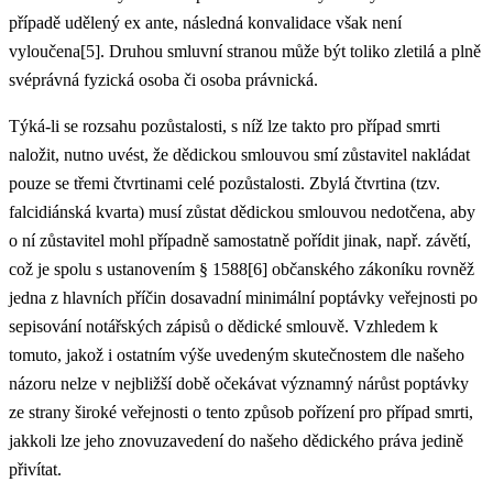
případě udělený ex ante, následná konvalidace však není
vyloučena[5]. Druhou smluvní stranou může být toliko zletilá a plně
svéprávná fyzická osoba či osoba právnická.
Týká-li se rozsahu pozůstalosti, s níž lze takto pro případ smrti
naložit, nutno uvést, že dědickou smlouvou smí zůstavitel nakládat
pouze se třemi čtvrtinami celé pozůstalosti. Zbylá čtvrtina (tzv.
falcidiánská kvarta) musí zůstat dědickou smlouvou nedotčena, aby
o ní zůstavitel mohl případně samostatně pořídit jinak, např. závětí,
což je spolu s ustanovením § 1588[6] občanského zákoníku rovněž
jedna z hlavních příčin dosavadní minimální poptávky veřejnosti po
sepisování notářských zápisů o dědické smlouvě. Vzhledem k
tomuto, jakož i ostatním výše uvedeným skutečnostem dle našeho
názoru nelze v nejbližší době očekávat významný nárůst poptávky
ze strany široké veřejnosti o tento způsob pořízení pro případ smrti,
jakkoli lze jeho znovuzavedení do našeho dědického práva jedině
přivítat.