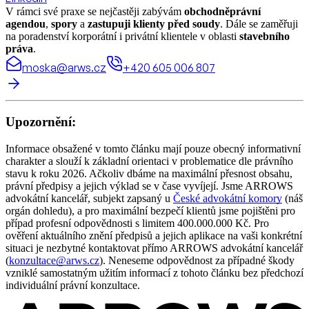
V rámci své praxe se nejčastěji zabývám
obchodněprávní
agendou
,
spory
a
zastupuji klienty před soudy
. Dále se zaměřuji
na poradenství korporátní i privátní klientele v oblasti
stavebního
práva
.
moska@arws.cz
+420 605 006 807
Upozornění:
Informace obsažené v tomto článku mají pouze obecný informativní
charakter a slouží k základní orientaci v problematice dle právního
stavu k roku 2026. Ačkoliv dbáme na maximální přesnost obsahu,
právní předpisy a jejich výklad se v čase vyvíjejí. Jsme ARROWS
advokátní kancelář, subjekt zapsaný u
České advokátní komory
(náš
orgán dohledu), a pro maximální bezpečí klientů jsme pojištěni pro
případ profesní odpovědnosti s limitem 400.000.000 Kč. Pro
ověření aktuálního znění předpisů a jejich aplikace na vaši konkrétní
situaci je nezbytné kontaktovat přímo ARROWS advokátní kancelář
(
konzultace@arws.cz
). Neneseme odpovědnost za případné škody
vzniklé samostatným užitím informací z tohoto článku bez předchozí
individuální právní konzultace.