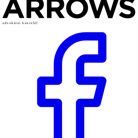
advokátní kancelář