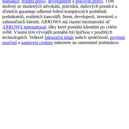
transakce
,
realitní právo
,
development
a
pracovní právo
. Tým
složený ze zkušených advokátů, právníků, daňových poradců a
účetních garantuje odborné řešení komplexních problémů
podnikatelů, realitních kanceláří, firem, developerů, investorů a
zahraničních klientů. ARROWS má vlastní mezinárodní síť
ARROWS international
, díky které pomáhá klientům po celém
světě. Vlastní tým vývojářů pomáhá být špičkou v použitých
technologiích. Veškeré
fakturační údaje
našich společností,
povinná
poučení
a
nastavení cookies
naleznete na samostatné podstránce.