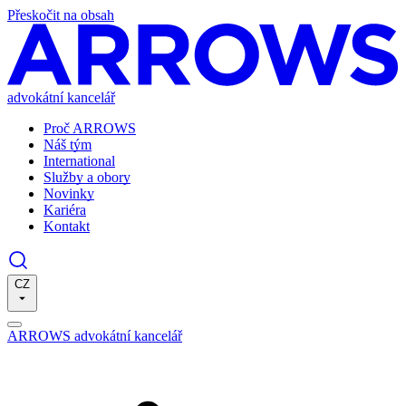
Přeskočit na obsah
advokátní kancelář
Proč ARROWS
Náš tým
International
Služby a obory
Novinky
Kariéra
Kontakt
CZ
ARROWS advokátní kancelář