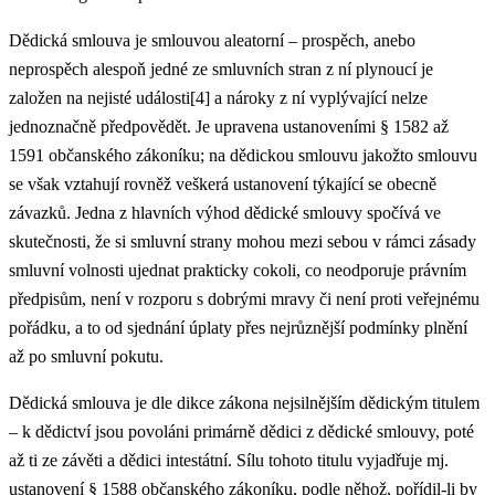
Dědická smlouva je smlouvou aleatorní – prospěch, anebo
neprospěch alespoň jedné ze smluvních stran z ní plynoucí je
založen na nejisté události[4] a nároky z ní vyplývající nelze
jednoznačně předpovědět. Je upravena ustanoveními § 1582 až
1591 občanského zákoníku; na dědickou smlouvu jakožto smlouvu
se však vztahují rovněž veškerá ustanovení týkající se obecně
závazků. Jedna z hlavních výhod dědické smlouvy spočívá ve
skutečnosti, že si smluvní strany mohou mezi sebou v rámci zásady
smluvní volnosti ujednat prakticky cokoli, co neodporuje právním
předpisům, není v rozporu s dobrými mravy či není proti veřejnému
pořádku, a to od sjednání úplaty přes nejrůznější podmínky plnění
až po smluvní pokutu.
Dědická smlouva je dle dikce zákona nejsilnějším dědickým titulem
– k dědictví jsou povoláni primárně dědici z dědické smlouvy, poté
až ti ze závěti a dědici intestátní. Sílu tohoto titulu vyjadřuje mj.
ustanovení § 1588 občanského zákoníku, podle něhož, pořídil-li by