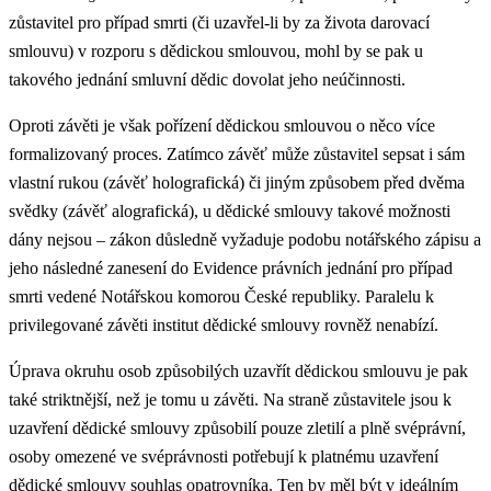
zůstavitel pro případ smrti (či uzavřel-li by za života darovací
smlouvu) v rozporu s dědickou smlouvou, mohl by se pak u
takového jednání smluvní dědic dovolat jeho neúčinnosti.
Oproti závěti je však pořízení dědickou smlouvou o něco více
formalizovaný proces. Zatímco závěť může zůstavitel sepsat i sám
vlastní rukou (závěť holografická) či jiným způsobem před dvěma
svědky (závěť alografická), u dědické smlouvy takové možnosti
dány nejsou – zákon důsledně vyžaduje podobu notářského zápisu a
jeho následné zanesení do Evidence právních jednání pro případ
smrti vedené Notářskou komorou České republiky. Paralelu k
privilegované závěti institut dědické smlouvy rovněž nenabízí.
Úprava okruhu osob způsobilých uzavřít dědickou smlouvu je pak
také striktnější, než je tomu u závěti. Na straně zůstavitele jsou k
uzavření dědické smlouvy způsobilí pouze zletilí a plně svéprávní,
osoby omezené ve svéprávnosti potřebují k platnému uzavření
dědické smlouvy souhlas opatrovníka. Ten by měl být v ideálním