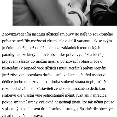
Znovuzavedením institutu dědické smlouvy do našeho soukromého
práva se rozšířily možnosti zůstavitele o další variantu, jak se svým
jměním naložit, což odráží jedno ze základních teoretických
paradigmat, ze kterých nové občanské právo vychází a které je
projevem zásady co možná nejširší pořizovací volnosti. Jde o
bilaterální (v případě více dědiců i multilaterální) právní jednání,
jímž zůstavitel povolává druhou smluvní stranu či třetí osobu za
dědice (nebo odkazovníka) a druhá smluvní strana to přijímá. Na
rozdíl od závěti není zůstaviteli ze zákona umožněno dědickou
smlouvu dle vlastní vůle jednostranně měnit, rušit ani nahradit a
pokud smluvní strany výslovně nesjednají jinak, lze tak učinit pouze
s písemným souhlasem druhé smluvní strany, případně dle obecných
zásad obligačního práva.