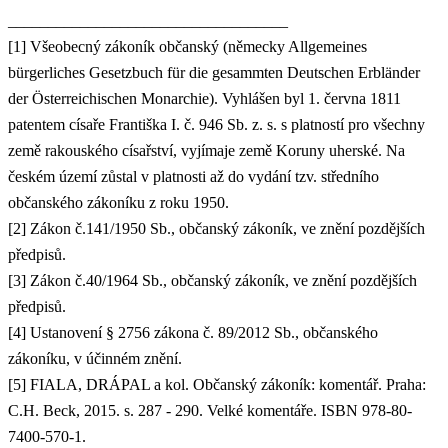
___________________________________
[1] Všeobecný zákoník občanský (německy Allgemeines
bürgerliches Gesetzbuch für die gesammten Deutschen Erbländer
der Österreichischen Monarchie). Vyhlášen byl 1. června 1811
patentem císaře Františka I. č. 946 Sb. z. s. s platností pro všechny
země rakouského císařství, vyjímaje země Koruny uherské. Na
českém území zůstal v platnosti až do vydání tzv. středního
občanského zákoníku z roku 1950.
[2] Zákon č.141/1950 Sb., občanský zákoník, ve znění pozdějších
předpisů.
[3] Zákon č.40/1964 Sb., občanský zákoník, ve znění pozdějších
předpisů.
[4] Ustanovení § 2756 zákona č. 89/2012 Sb., občanského
zákoníku, v účinném znění.
[5] FIALA, DRÁPAL a kol. Občanský zákoník: komentář. Praha:
C.H. Beck, 2015. s. 287 - 290. Velké komentáře. ISBN 978-80-
7400-570-1.