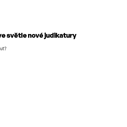
ve světle nové judikatury
out?