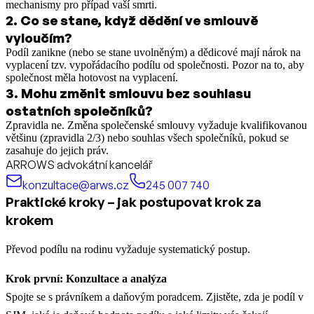
mechanismy pro případ vaší smrti.
2
.
Co se stane, když dědění ve smlouvě
vyloučím?
Podíl zanikne (nebo se stane uvolněným) a dědicové mají nárok na
vyplacení tzv. vypořádacího podílu od společnosti. Pozor na to, aby
společnost měla hotovost na vyplacení.
3
.
Mohu změnit smlouvu bez souhlasu
ostatních společníků?
Zpravidla ne. Změna společenské smlouvy vyžaduje kvalifikovanou
většinu (zpravidla 2/3) nebo souhlas všech společníků, pokud se
zasahuje do jejich práv.
ARROWS advokátní kancelář
konzultace@arws.cz
245 007 740
Praktické kroky – jak postupovat krok za
krokem
Převod podílu na rodinu vyžaduje systematický postup.
Krok první: Konzultace a analýza
Spojte se s právníkem a daňovým poradcem. Zjistěte, zda je podíl v