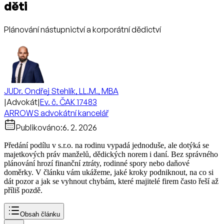
děti
Plánování nástupnictví a korporátní dědictví
JUDr. Ondřej Stehlík, LL.M., MBA
|
Advokát
|
Ev. č. ČAK 17483
ARROWS advokátní kancelář
Publikováno:
6. 2. 2026
Předání podílu v s.r.o. na rodinu vypadá jednoduše, ale dotýká se
majetkových práv manželů, dědických norem i daní. Bez správného
plánování hrozí finanční ztráty, rodinné spory nebo daňové
doměrky. V článku vám ukážeme, jaké kroky podniknout, na co si
dát pozor a jak se vyhnout chybám, které majitelé firem často řeší až
příliš pozdě.
Obsah článku