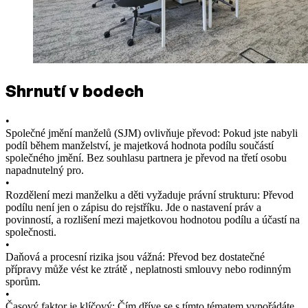
Shrnutí v bodech
•
Společné jmění manželů (SJM) ovlivňuje převod: Pokud jste nabyli
podíl během manželství, je majetková hodnota podílu součástí
společného jmění. Bez souhlasu partnera je převod na třetí osobu
napadnutelný pro.
•
Rozdělení mezi manželku a děti vyžaduje právní strukturu: Převod
podílu není jen o zápisu do rejstříku. Jde o nastavení práv a
povinností, a rozlišení mezi majetkovou hodnotou podílu a účastí na
společnosti.
•
Daňová a procesní rizika jsou vážná: Převod bez dostatečné
přípravy může vést ke ztrátě , neplatnosti smlouvy nebo rodinným
sporům.
•
Časový faktor je klíčový: Čím dříve se s tímto tématem vypořádáte,