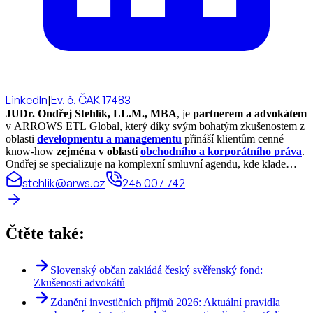
LinkedIn
|
Ev. č. ČAK 17483
JUDr. Ondřej Stehlík, LL.M., MBA
, je
partnerem a advokátem
v ARROWS ETL Global, který díky svým bohatým zkušenostem z
oblasti
developmentu a managementu
přináší klientům cenné
know-how
zejména v oblasti
obchodního a korporátního práva
.
Ondřej se specializuje na komplexní smluvní agendu, kde klade
důraz na precizní vyjednávání smluvních podmínek s cílem chránit
stehlik@arws.cz
245 007 742
zájmy klientů. Jeho expertiza zahrnuje také investiční akvizice,
přeměny obchodních společností, nemovitostní právo a mimosoudní
řešení sporů. Díky kombinaci odbornosti a praktických zkušeností
pomáhá Ondřej klientům dosahovat obchodních cílů s maximální
Čtěte také:
právní jistotou.
Slovenský občan zakládá český svěřenský fond:
Zkušenosti advokátů
Zdanění investičních příjmů 2026: Aktuální pravidla