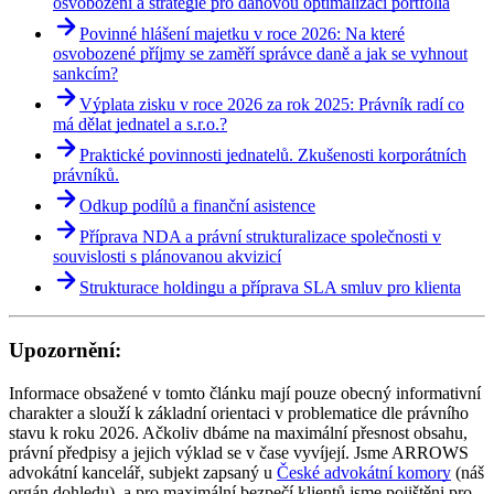
osvobození a strategie pro daňovou optimalizaci portfolia
Povinné hlášení majetku v roce 2026: Na které
osvobozené příjmy se zaměří správce daně a jak se vyhnout
sankcím?
Výplata zisku v roce 2026 za rok 2025: Právník radí co
má dělat jednatel a s.r.o.?
Praktické povinnosti jednatelů. Zkušenosti korporátních
právníků.
Odkup podílů a finanční asistence
Příprava NDA a právní strukturalizace společnosti v
souvislosti s plánovanou akvizicí
Strukturace holdingu a příprava SLA smluv pro klienta
Upozornění:
Informace obsažené v tomto článku mají pouze obecný informativní
charakter a slouží k základní orientaci v problematice dle právního
stavu k roku 2026. Ačkoliv dbáme na maximální přesnost obsahu,
právní předpisy a jejich výklad se v čase vyvíjejí. Jsme ARROWS
advokátní kancelář, subjekt zapsaný u
České advokátní komory
(náš
orgán dohledu), a pro maximální bezpečí klientů jsme pojištěni pro