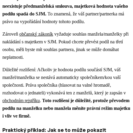
neexistuje předmanželská smlouva, majetková hodnota vašeho
podílu spadá do SJM.
To znamená, že váš partner/partnerka má
právo na vypořádání hodnoty tohoto podílu.
Zároveň
občanský zákoník
vyžaduje souhlas manžela/manželky při
nakládání s majetkem v SJM. Pokud chcete převést podíl na třetí
osobu, měli byste mít souhlas partnera, jinak se může domáhat
neplatnosti.
Důležité rozlišení: Ačkoliv je hodnota podílu součástí SJM, váš
manžel/manželka se nestává automaticky společníkem/kou vaší
společnosti. Práva společníka (hlasovat na valné hromadě,
rozhodovat o jednateli) vykonává ten z manželů, který je zapsán v
obchodním rejstříku
.
Toto rozlišení je důležité, protože převodem
podílu na manželku nebo manžela měníte právní režim majetku
i vliv ve firmě.
Praktický příklad: Jak se to může pokazit