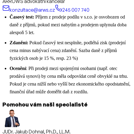
ARROWS advokátní kancelář
konzultace@arws.cz
245 007 740
Časový test:
Příjem z prodeje podílu v s.r.o. je osvobozen od
daně z příjmů, pokud mezi nabytím a prodejem uplynula doba
alespoň 5 let.
Zdanění:
Pokud časový test nesplníte, podléhá zisk (prodejní
cena minus nabývací cena) zdanění. Sazba daně z příjmů
fyzických osob je 15 %, resp. 23 %)
Ocenění
: Při prodeji mezi spojenými osobami (např. otec
prodává synovi) by cena měla odpovídat ceně obvyklé na trhu.
Pokud je cena nižší nebo vyšší bez ekonomického opodstatnění,
finanční úřad může doměřit daň z rozdílu.
Pomohou vám naši specialisté
JUDr. Jakub Dohnal, Ph.D., LL.M.