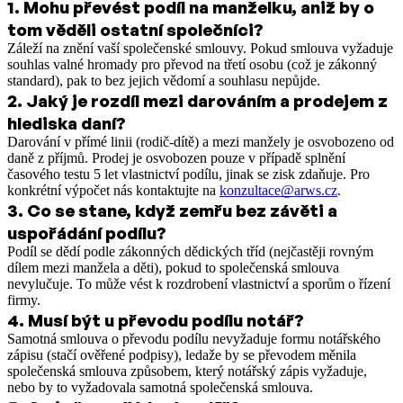
1
.
Mohu převést podíl na manželku, aniž by o
tom věděli ostatní společníci?
Záleží na znění vaší společenské smlouvy. Pokud smlouva vyžaduje
souhlas valné hromady pro převod na třetí osobu (což je zákonný
standard), pak to bez jejich vědomí a souhlasu nepůjde.
2
.
Jaký je rozdíl mezi darováním a prodejem z
hlediska daní?
Darování v přímé linii (rodič-dítě) a mezi manžely je osvobozeno od
daně z příjmů. Prodej je osvobozen pouze v případě splnění
časového testu 5 let vlastnictví podílu, jinak se zisk zdaňuje. Pro
konkrétní výpočet nás kontaktujte na
konzultace@arws.cz
.
3
.
Co se stane, když zemřu bez závěti a
uspořádání podílu?
Podíl se dědí podle zákonných dědických tříd (nejčastěji rovným
dílem mezi manžela a děti), pokud to společenská smlouva
nevylučuje. To může vést k rozdrobení vlastnictví a sporům o řízení
firmy.
4
.
Musí být u převodu podílu notář?
Samotná smlouva o převodu podílu nevyžaduje formu notářského
zápisu (stačí ověřené podpisy), ledaže by se převodem měnila
společenská smlouva způsobem, který notářský zápis vyžaduje,
nebo by to vyžadovala samotná společenská smlouva.