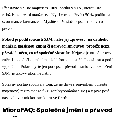
Představte si: Jste majitelem 100% podílu v s.r.o., kterou jste
založil/a za trvání manželství. Nyní chcete převést 50 % podílu na
svou manželku/manžela. Myslíte si, že stačí sepsat smlouvu o
převodu.
Pokud je podíl součástí SJM, nelze jej „převést“ na druhého
manžela klasickou kupní či darovací smlouvou, protože nelze
převádět něco, co už společně vlastníte.
Nejprve je nutné provést
zúžení společného jmění manželů formou notářského zápisu a podíl
vypořádat. Pokud byste jen podepsali převodní smlouvu bez řešení
SJM, je takový úkon neplatný.
Správný postup spočívá v tom, že nejdříve s právníkem vyřešíte
majetkový režim manželů (zúžení/vypořádání SJM) a teprve poté
nastavíte vlastnickou strukturu ve firmě.
MicroFAQ: Společné jmění a převod