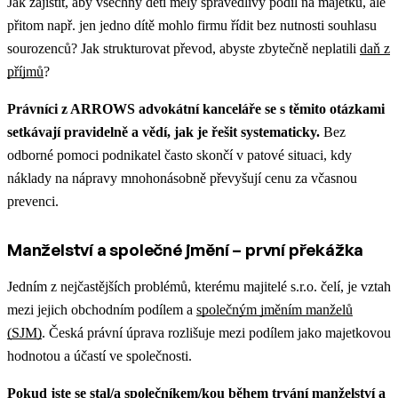
Jak zajistit, aby všechny děti měly spravedlivý podíl na majetku, ale
přitom např. jen jedno dítě mohlo firmu řídit bez nutnosti souhlasu
sourozenců? Jak strukturovat převod, abyste zbytečně neplatili
daň z
příjmů
?
Právníci z ARROWS advokátní kanceláře se s těmito otázkami
setkávají pravidelně a vědí, jak je řešit systematicky.
Bez
odborné pomoci podnikatel často skončí v patové situaci, kdy
náklady na nápravy mnohonásobně převyšují cenu za včasnou
prevenci.
Manželství a společné jmění – první překážka
Jedním z nejčastějších problémů, kterému majitelé s.r.o. čelí, je vztah
mezi jejich obchodním podílem a
společným jměním manželů
(SJM)
. Česká právní úprava rozlišuje mezi podílem jako majetkovou
hodnotou a účastí ve společnosti.
Pokud jste se stal/a společníkem/kou během trvání manželství a