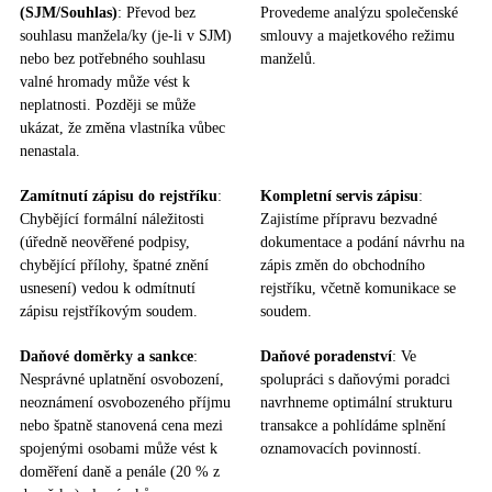
(SJM/Souhlas)
: Převod bez
Provedeme analýzu společenské
souhlasu manžela/ky (je-li v SJM)
smlouvy a majetkového režimu
nebo bez potřebného souhlasu
manželů.
valné hromady může vést k
neplatnosti. Později se může
ukázat, že změna vlastníka vůbec
nenastala.
Zamítnutí zápisu do rejstříku
:
Kompletní servis zápisu
:
Chybějící formální náležitosti
Zajistíme přípravu bezvadné
(úředně neověřené podpisy,
dokumentace a podání návrhu na
chybějící přílohy, špatné znění
zápis změn do obchodního
usnesení) vedou k odmítnutí
rejstříku, včetně komunikace se
zápisu rejstříkovým soudem.
soudem.
Daňové doměrky a sankce
:
Daňové poradenství
: Ve
Nesprávné uplatnění osvobození,
spolupráci s daňovými poradci
neoznámení osvobozeného příjmu
navrhneme optimální strukturu
nebo špatně stanovená cena mezi
transakce a pohlídáme splnění
spojenými osobami může vést k
oznamovacích povinností.
doměření daně a penále (20 % z