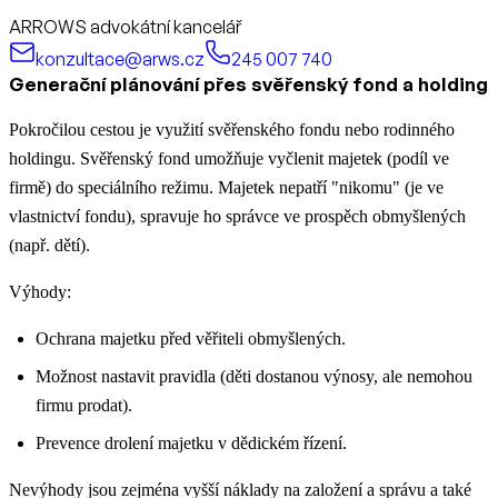
ARROWS advokátní kancelář
konzultace@arws.cz
245 007 740
Generační plánování přes svěřenský fond a holding
Pokročilou cestou je využití svěřenského fondu nebo rodinného
holdingu. Svěřenský fond umožňuje vyčlenit majetek (podíl ve
firmě) do speciálního režimu. Majetek nepatří "nikomu" (je ve
vlastnictví fondu), spravuje ho správce ve prospěch obmyšlených
(např. dětí).
Výhody:
Ochrana majetku před věřiteli obmyšlených.
Možnost nastavit pravidla (děti dostanou výnosy, ale nemohou
firmu prodat).
Prevence drolení majetku v dědickém řízení.
Nevýhody jsou zejména vyšší náklady na založení a správu a také