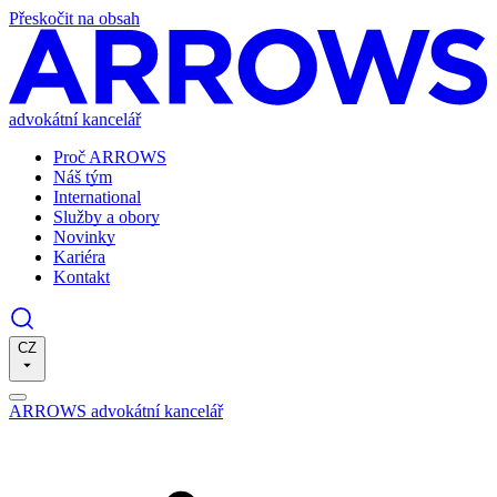
Přeskočit na obsah
advokátní kancelář
Proč ARROWS
Náš tým
International
Služby a obory
Novinky
Kariéra
Kontakt
CZ
ARROWS advokátní kancelář