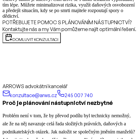
tím lépe. Můžete minimalizovat rizika, využít daňových osvobození
a předejít situacím, kdy se po smrti majitele rozpoutají spory o
dědictví.
POTŘEBUJETE POMOC S PLÁNOVÁNÍM NÁSTUPNICTVÍ?
Kontaktujte nás a my Vám pomůžeme najít optimální řešení.
DOMLUVIT KONZULTACI
ARROWS advokátní kancelář
konzultace@arws.cz
245 007 740
Proč je plánování nástupnictví nezbytné
Problém není v tom, že by převod podílu byl technicky nemožný,
ale že na něj navazuje celá řada složitých právních, daňových a
podnikatelských otázek. Jak naložit se společným jměním manželů?