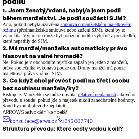
podílu
1
.
Jsem ženatý/vdaná, nabyl/a jsem podíl
během manželství. Je podíl součástí SJM?
Ano, pokud nebyla uzavřena
smlouva o manželském majetkovém
režimu
(předmanželská smlouva nebo zúžení SJM), která by to
vyloučila. Výjimkou může být pořízení podílu výlučně z prostředků,
které nepatřily do SJM.
2
.
Má manžel/manželka automaticky právo
hlasovat na valné hromadě?
Ne. Pokud je v obchodním rejstříku zapsán jen jeden z manželů,
práva společníka vykonává pouze on. Druhý manžel má pouze
majetková práva v rámci SJM.
3
.
Co když chci převést podíl na třetí osobu
bez souhlasu manžela/ky?
Riskujete. Manžel/ka se může dovolat
relativní neplatnosti
takového
převodu u soudu, pokud jde o majetek nikoli zanedbatelné hodnoty.
Soud by mohl převod zneplatnit.
ARROWS advokátní kancelář
konzultace@arws.cz
245 007 740
Struktura převodu: Které cesty vedou k cíli?