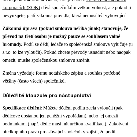
korporacích (ZOK)
dává společníkům velkou volnost, ale pokud ji
nevyužijete, platí zákonná pravidla, která nemusí být vyhovující.
Zákonná úprava (pokud smlouva neříká jinak) stanovuje, že
převod na třetí osobu je možný pouze se souhlasem valné
hromady.
Podíl se dědí, ledaže to společenská smlouva vylučuje (u
s.r.o. to lze vyloučit). Pokud chcete převody usnadnit nebo naopak
omezit, musíte společenskou smlouvu změnit.
Změna vyžaduje formu notářského zápisu a souhlas potřebné
většiny (často všech) společníků.
Důležité klauzule pro nástupnictví
Specifikace dědění
: Můžete dědění podílu zcela vyloučit (pak
dědicové dostanou jen peněžní vypořádání), nebo jej omezit
podmínkami (např. dědic musí mít určitou kvalifikaci). Zakotvení
předkupního práva pro stávající společníky zajistí, že podíl