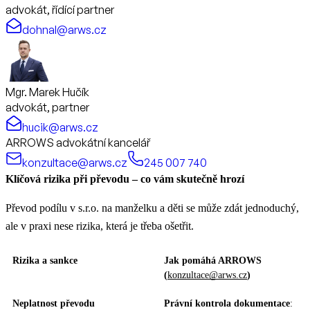
advokát, řídící partner
dohnal@arws.cz
Mgr. Marek Hučík
advokát, partner
hucik@arws.cz
ARROWS advokátní kancelář
konzultace@arws.cz
245 007 740
Klíčová rizika při převodu – co vám skutečně hrozí
Převod podílu v s.r.o. na manželku a děti se může zdát jednoduchý,
ale v praxi nese rizika, která je třeba ošetřit.
Rizika a sankce
Jak pomáhá ARROWS
(
konzultace@arws.cz
)
Neplatnost převodu
Právní kontrola dokumentace
: