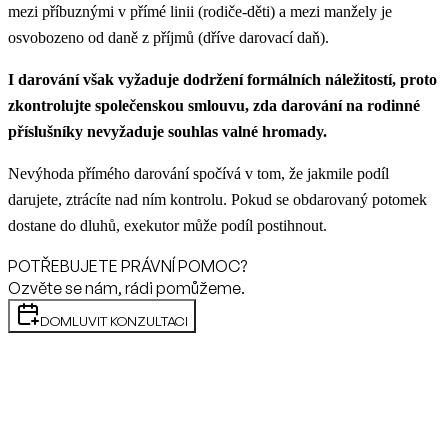
mezi příbuznými v přímé linii (rodiče-děti) a mezi manžely je
osvobozeno od daně z příjmů (dříve darovací daň).
I darování však vyžaduje dodržení formálních náležitostí, proto
zkontrolujte společenskou smlouvu, zda darování na rodinné
příslušníky nevyžaduje souhlas valné hromady.
Nevýhoda přímého darování spočívá v tom, že jakmile podíl
darujete, ztrácíte nad ním kontrolu. Pokud se obdarovaný potomek
dostane do dluhů, exekutor může podíl postihnout.
POTŘEBUJETE PRÁVNÍ POMOC?
Ozvěte se nám, rádi pomůžeme.
DOMLUVIT KONZULTACI