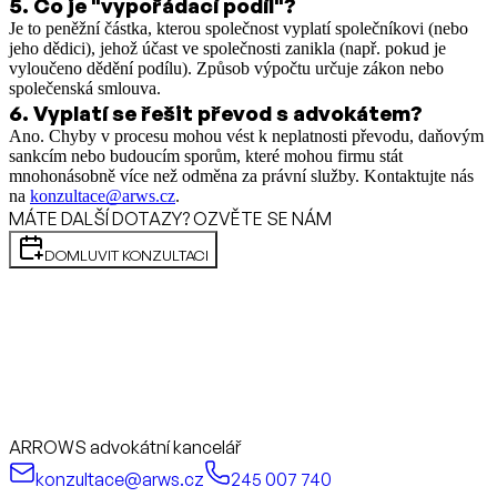
5
.
Co je "vypořádací podíl"?
Je to peněžní částka, kterou společnost vyplatí společníkovi (nebo
jeho dědici), jehož účast ve společnosti zanikla (např. pokud je
vyloučeno dědění podílu). Způsob výpočtu určuje zákon nebo
společenská smlouva.
6
.
Vyplatí se řešit převod s advokátem?
Ano. Chyby v procesu mohou vést k neplatnosti převodu, daňovým
sankcím nebo budoucím sporům, které mohou firmu stát
mnohonásobně více než odměna za právní služby. Kontaktujte nás
na
konzultace@arws.cz
.
MÁTE DALŠÍ DOTAZY? OZVĚTE SE NÁM
DOMLUVIT KONZULTACI
ARROWS advokátní kancelář
konzultace@arws.cz
245 007 740