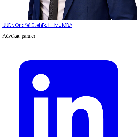
JUDr. Ondřej Stehlík, LL.M., MBA
Advokát, partner