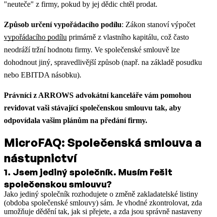
"neuteče" z firmy, pokud by jej dědic chtěl prodat.
Způsob určení vypořádacího podílu
: Zákon stanoví výpočet
vypořádacího podílu
primárně z vlastního kapitálu, což často
neodráží tržní hodnotu firmy. Ve společenské smlouvě lze
dohodnout jiný, spravedlivější způsob (např. na základě posudku
nebo EBITDA násobku).
Právníci z ARROWS advokátní kanceláře vám pomohou
revidovat vaši stávající společenskou smlouvu tak, aby
odpovídala vašim plánům na předání firmy.
MicroFAQ: Společenská smlouva a
nástupnictví
1
.
Jsem jediný společník. Musím řešit
společenskou smlouvu?
Jako jediný společník rozhodujete o změně zakladatelské listiny
(obdoba společenské smlouvy) sám. Je vhodné zkontrolovat, zda
umožňuje dědění tak, jak si přejete, a zda jsou správně nastaveny