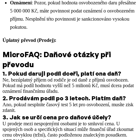
Oznámení
: Pozor, pokud hodnota osvobozeného daru přesáhne
5 000 000 Kč, máte povinnost podat oznámení o osvobozeném
příjmu. Nesplnění této povinnosti je sankcionováno vysokou
pokutou.
Úplatný převod (Prodej):
MicroFAQ: Daňové otázky při
převodu
1
.
Pokud daruji podíl dceři, platí ona daň?
Ne, bezúplatný příjem od rodiče je od daně z příjmů osvobozen.
Pokud má podíl hodnotu vyšší než 5 milionů Kč, musí dcera podat
oznámení finančnímu úřadu.
2
.
Prodávám podíl po 3 letech. Platím daň?
Ano, pokud nesplníte časový test 5 let pro osvobození, musíte zisk
zdanit.
3
.
Jak se určí cena pro daňové účely?
U prodeje mezi nespojenými osobami je to smluvní cena. U
spojených osob a specifických situací může finanční úřad zkoumat
cenu obvyklou (tržní), často podloženou znaleckým posudkem.