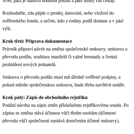
SJM, jaká je daňová hodnota podílu a jaké limity vás čekají.
Rozhodněte, zda půjde o prodej, darování, nebo vložení do
svěřenského fondu, a určete, kdo z rodiny podíl dostane a v jaké
výši.
Krok třetí: Příprava dokumentace
Právník připraví návrh na změnu společenské smlouvy, smlouvu o
převodu podílu, souhlasy manželů či valné hromady a čestná
prohlášení nových jednatelů.
Smlouva o převodu podílu musí mít úředně ověřené podpisy, a
pokud měníte společenskou smlouvu, bude třeba navštívit notáře.
Krok pátý: Zápis do obchodního rejstříku
Podání návrhu na zápis změn příslušnému rejstříkovému soudu. Po
zápisu se změna stává účinnou vůči třetím osobám (účinnost
převodu vůči společnosti nastává doručením účinné smlouvy).