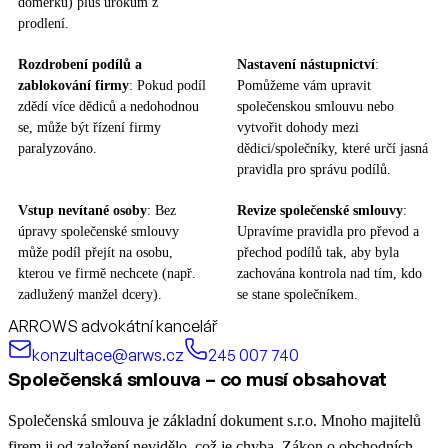
doměrku) plus úrokům z
prodlení.
Rozdrobení podílů a
Nastavení nástupnictví
:
zablokování firmy
: Pokud podíl
Pomůžeme vám upravit
zdědí více dědiců a nedohodnou
společenskou smlouvu nebo
se, může být řízení firmy
vytvořit dohody mezi
paralyzováno.
dědici/společníky, které určí jasná
pravidla pro správu podílů.
Vstup nevítané osoby
: Bez
Revize společenské smlouvy
:
úpravy společenské smlouvy
Upravíme pravidla pro převod a
může podíl přejít na osobu,
přechod podílů tak, aby byla
kterou ve firmě nechcete (např.
zachována kontrola nad tím, kdo
zadlužený manžel dcery).
se stane společníkem.
ARROWS advokátní kancelář
konzultace@arws.cz
245 007 740
Společenská smlouva – co musí obsahovat
Společenská smlouva je základní dokument s.r.o. Mnoho majitelů
firem ji od založení nevidělo, což je chyba.
Zákon o obchodních