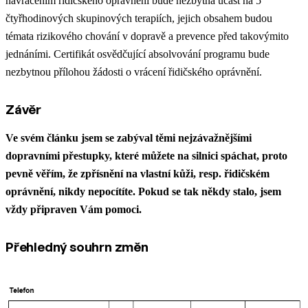
navrácením řidičského oprávnění bude nezbytná účast na 5
čtyřhodinových skupinových terapiích, jejich obsahem budou
témata rizikového chování v dopravě a prevence před takovýmito
jednáními. Certifikát osvědčující absolvování programu bude
nezbytnou přílohou žádosti o vrácení řidičského oprávnění.
Závěr
Ve svém článku jsem se zabýval těmi nejzávažnějšími
dopravními přestupky, které můžete na silnici spáchat, proto
pevně věřím, že zpřísnění na vlastní kůži, resp. řidičském
oprávnění, nikdy nepocítíte. Pokud se tak někdy stalo, jsem
vždy připraven Vám pomoci.
Přehledný souhrn změn