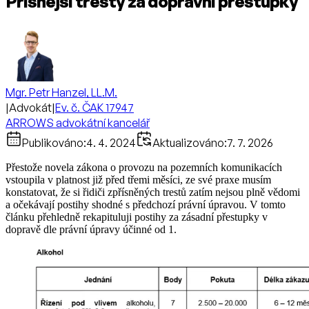
Přísnější tresty za dopravní přestupky
Mgr. Petr Hanzel, LL.M.
|
Advokát
|
Ev. č. ČAK 17947
ARROWS advokátní kancelář
Publikováno:
4. 4. 2024
Aktualizováno:
7. 7. 2026
Přestože novela zákona o provozu na pozemních komunikacích
vstoupila v platnost již před třemi měsíci, ze své praxe musím
konstatovat, že si řidiči zpřísněných trestů zatím nejsou plně vědomi
a očekávají postihy shodné s předchozí právní úpravou. V tomto
článku přehledně rekapituluji postihy za zásadní přestupky v
dopravě dle právní úpravy účinné od 1.