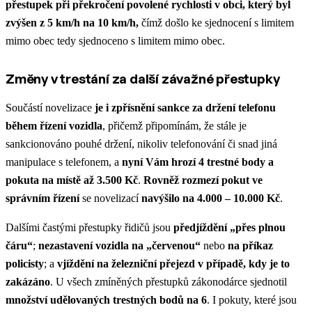
přestupek při překročení povolené rychlosti v obci, který byl
zvýšen z 5 km/h na 10 km/h,
čímž došlo ke sjednocení s limitem
mimo obec tedy sjednoceno s limitem mimo obec.
Změny v trestání za další závažné přestupky
Součástí novelizace
je i zpřísnění sankce za držení telefonu
během řízení vozidla
, přičemž připomínám, že stále je
sankcionováno pouhé držení, nikoliv telefonování či snad jiná
manipulace s telefonem, a
nyní Vám hrozí 4 trestné body a
pokuta na místě až 3.500 Kč
.
Rovněž rozmezí pokut ve
správním řízení
se novelizací
navýšilo na 4.000 – 10.000 Kč
.
Dalšími častými přestupky řidičů jsou
předjíždění „přes plnou
čáru“
;
nezastavení vozidla na „červenou“
nebo
na příkaz
policisty
; a
vjíždění na železniční přejezd v případě, kdy je to
zakázáno
. U všech zmíněných přestupků zákonodárce sjednotil
množství udělovaných trestných bodů na 6
. I pokuty, které jsou