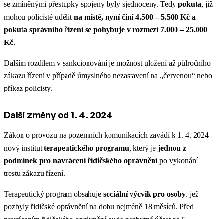
se zmíněnými přestupky spojeny byly sjednoceny. Tedy
pokuta
, již
mohou policisté udělit
na místě, nyní činí 4.500 – 5.500 Kč a
pokuta správního řízení se pohybuje v rozmezí 7.000 – 25.000
Kč.
Dalším rozdílem v sankcionování je možnost uložení až půlročního
zákazu řízení v případě úmyslného nezastavení na „červenou“ nebo
příkaz policisty.
Další změny od 1. 4. 2024
Zákon o provozu na pozemních komunikacích zavádí k 1. 4. 2024
nový institut
terapeutického programu
, který je
jednou z
podmínek pro navrácení řidičského oprávnění
po vykonání
trestu zákazu řízení.
Terapeutický program obsahuje
sociální výcvik pro osoby
, jež
pozbyly řidičské oprávnění na dobu nejméně 18 měsíců. Před