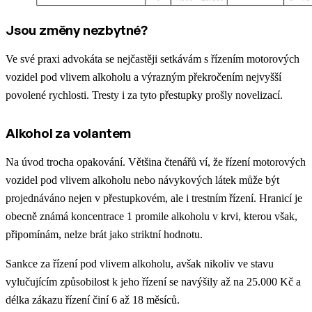
Jsou změny nezbytné?
Ve své praxi advokáta se nejčastěji setkávám s řízením motorových
vozidel pod vlivem alkoholu a výrazným překročením nejvyšší
povolené rychlosti. Tresty i za tyto přestupky prošly novelizací.
Alkohol za volantem
Na úvod trocha opakování. Většina čtenářů ví, že řízení motorových
vozidel pod vlivem alkoholu nebo návykových látek může být
projednáváno nejen v přestupkovém, ale i trestním řízení. Hranicí je
obecně známá koncentrace 1 promile alkoholu v krvi, kterou však,
připomínám, nelze brát jako striktní hodnotu.
Sankce za řízení pod vlivem alkoholu, avšak nikoliv ve stavu
vylučujícím způsobilost k jeho řízení se navýšily až na 25.000 Kč a
délka zákazu řízení činí 6 až 18 měsíců.