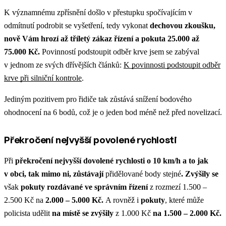
K významnému zpřísnění došlo v přestupku spočívajícím v
odmítnutí podrobit se vyšetření, tedy vykonat
dechovou zkoušku,
nově Vám hrozí až tříletý zákaz řízení a pokuta 25.000 až
75.000 Kč.
Povinností podstoupit odběr krve jsem se zabýval
v jednom ze svých dřívějších článků:
K povinnosti podstoupit odběr
krve při silniční kontrole
.
Jediným pozitivem pro řidiče tak zůstává snížení bodového
ohodnocení na 6 bodů, což je o jeden bod méně než před novelizací.
Překročení nejvyšší povolené rychlosti
Při
překročení nejvyšší dovolené rychlosti o 10 km/h a to jak
v obci, tak mimo ni, zůstávají
přidělované body stejné
. Zvýšily se
však
pokuty rozdávané ve správním řízení
z rozmezí 1.500 –
2.500 Kč na
2.000 – 5.000 Kč.
A rovněž i
pokuty
, které může
policista udělit
na místě se zvýšily
z 1.000 Kč
na
1.500 – 2.000 Kč.