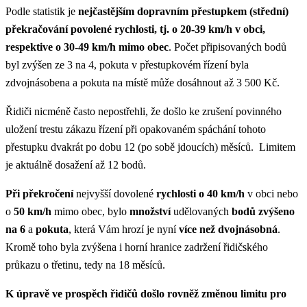
Podle statistik je
nejčastějším dopravním přestupkem (střední)
překračování povolené rychlosti, tj. o 20-39 km/h v obci,
respektive o 30-49 km/h mimo obec
. Počet připisovaných bodů
byl zvýšen ze 3 na 4, pokuta v přestupkovém řízení byla
zdvojnásobena a pokuta na místě může dosáhnout až 3 500 Kč.
Řidiči nicméně často nepostřehli, že došlo ke zrušení povinného
uložení trestu zákazu řízení při opakovaném spáchání tohoto
přestupku dvakrát po dobu 12 (po sobě jdoucích) měsíců. Limitem
je aktuálně dosažení až 12 bodů.
Při překročení
nejvyšší dovolené
rychlosti o 40 km/h
v obci nebo
o
50 km/h
mimo obec, bylo
množství
udělovaných
bodů zvýšeno
na 6
a
pokuta
, která Vám hrozí je nyní
více než dvojnásobná
.
Kromě toho byla zvýšena i horní hranice zadržení řidičského
průkazu o třetinu, tedy na 18 měsíců.
K úpravě ve prospěch řidičů došlo rovněž změnou
limitu pro