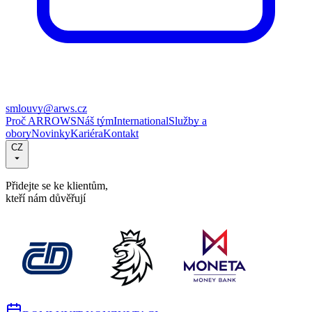
smlouvy@arws.cz
Proč ARROWS
Náš tým
International
Služby a
obory
Novinky
Kariéra
Kontakt
CZ
Přidejte se ke klientům,
kteří nám důvěřují