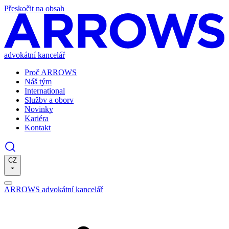
Přeskočit na obsah
advokátní kancelář
Proč ARROWS
Náš tým
International
Služby a obory
Novinky
Kariéra
Kontakt
CZ
ARROWS advokátní kancelář