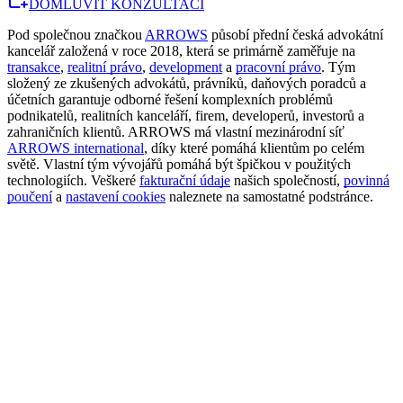
DOMLUVIT KONZULTACI
Pod společnou značkou
ARROWS
působí přední česká advokátní
kancelář založená v roce 2018, která se primárně zaměřuje na
transakce
,
realitní právo
,
development
a
pracovní právo
. Tým
složený ze zkušených advokátů, právníků, daňových poradců a
účetních garantuje odborné řešení komplexních problémů
podnikatelů, realitních kanceláří, firem, developerů, investorů a
zahraničních klientů. ARROWS má vlastní mezinárodní síť
ARROWS international
, díky které pomáhá klientům po celém
světě. Vlastní tým vývojářů pomáhá být špičkou v použitých
technologiích. Veškeré
fakturační údaje
našich společností,
povinná
poučení
a
nastavení cookies
naleznete na samostatné podstránce.