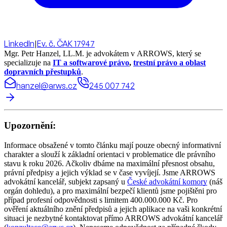
LinkedIn
|
Ev. č. ČAK 17947
Mgr. Petr Hanzel, LL.M. je advokátem v ARROWS, který se
specializuje na
IT a softwarové právo
,
trestní právo a oblast
dopravních přestupků
.
hanzel@arws.cz
245 007 742
Upozornění:
Informace obsažené v tomto článku mají pouze obecný informativní
charakter a slouží k základní orientaci v problematice dle právního
stavu k roku 2026. Ačkoliv dbáme na maximální přesnost obsahu,
právní předpisy a jejich výklad se v čase vyvíjejí. Jsme ARROWS
advokátní kancelář, subjekt zapsaný u
České advokátní komory
(náš
orgán dohledu), a pro maximální bezpečí klientů jsme pojištěni pro
případ profesní odpovědnosti s limitem 400.000.000 Kč. Pro
ověření aktuálního znění předpisů a jejich aplikace na vaši konkrétní
situaci je nezbytné kontaktovat přímo ARROWS advokátní kancelář