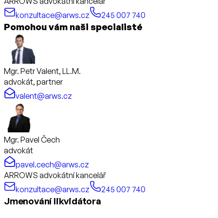
ARROWS advokátní kancelář
konzultace@arws.cz
245 007 740
Pomohou vám naši specialisté
Mgr. Petr Valent, LL.M.
advokát, partner
valent@arws.cz
Mgr. Pavel Čech
advokát
pavel.cech@arws.cz
ARROWS advokátní kancelář
konzultace@arws.cz
245 007 740
Jmenování likvidátora