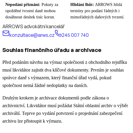
Nepodání přiznání:
Pokuty za
Hlídání lhůt:
ARROWS hlídá
opožděné tvrzení daně mohou
termíny pro podání řádných i
dosáhnout desítek tisíc korun.
mimořádných daňových tvrzení.
ARROWS advokátní kancelář
konzultace@arws.cz
245 007 740
Souhlas finančního úřadu a archivace
Před podáním návrhu na výmaz společnosti z obchodního rejstříku
musí likvidátor zajistit dva klíčové dokumenty. Prvním je souhlas
správce daně s výmazem, který finanční úřad vydá, pokud
společnost nemá žádné nedoplatky na daních.
Druhým krokem je archivace dokumentů podle zákona o
archivnictví. Likvidátor musí požádat Státní oblastní archiv o výběr
archiválií. Teprve po vydání potvrzení o projednání zabezpečení
archivu lze přistoupit k výmazu.