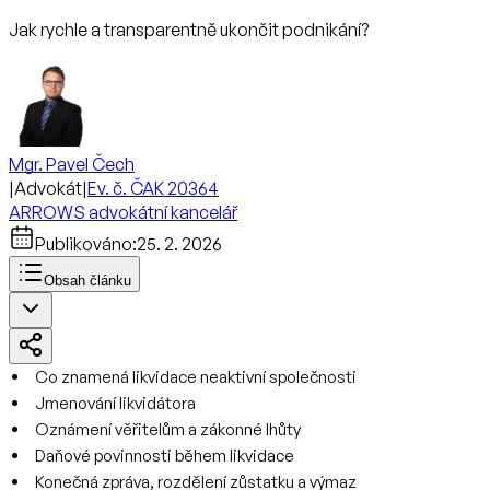
Jak rychle a transparentně ukončit podnikání?
Mgr. Pavel Čech
|
Advokát
|
Ev. č. ČAK 20364
ARROWS advokátní kancelář
Publikováno:
25. 2. 2026
Obsah článku
Co znamená likvidace neaktivní společnosti
Jmenování likvidátora
Oznámení věřitelům a zákonné lhůty
Daňové povinnosti během likvidace
Konečná zpráva, rozdělení zůstatku a výmaz