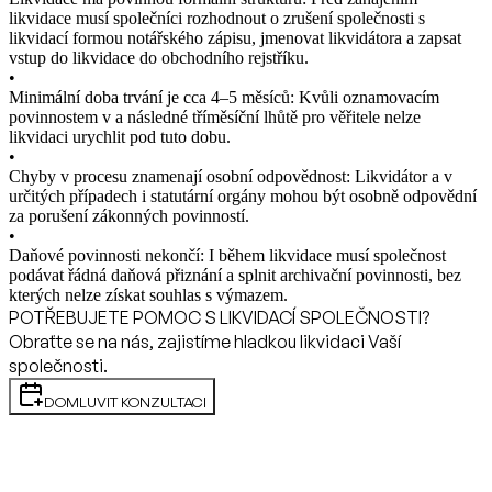
likvidace musí společníci rozhodnout o zrušení společnosti s
likvidací formou notářského zápisu, jmenovat likvidátora a zapsat
vstup do likvidace do obchodního rejstříku.
•
Minimální doba trvání je cca 4–5 měsíců: Kvůli oznamovacím
povinnostem v a následné tříměsíční lhůtě pro věřitele nelze
likvidaci urychlit pod tuto dobu.
•
Chyby v procesu znamenají osobní odpovědnost: Likvidátor a v
určitých případech i statutární orgány mohou být osobně odpovědní
za porušení zákonných povinností.
•
Daňové povinnosti nekončí: I během likvidace musí společnost
podávat řádná daňová přiznání a splnit archivační povinnosti, bez
kterých nelze získat souhlas s výmazem.
POTŘEBUJETE POMOC S LIKVIDACÍ SPOLEČNOSTI?
Obraťte se na nás, zajistíme hladkou likvidaci Vaší
společnosti.
DOMLUVIT KONZULTACI