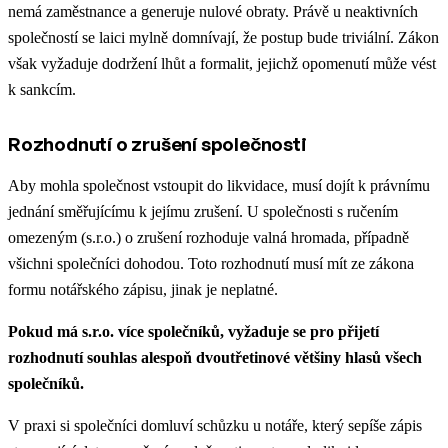
nemá zaměstnance a generuje nulové obraty. Právě u neaktivních
společností se laici mylně domnívají, že postup bude triviální. Zákon
však vyžaduje dodržení lhůt a formalit, jejichž opomenutí může vést
k sankcím.
Rozhodnutí o zrušení společnosti
Aby mohla společnost vstoupit do likvidace, musí dojít k právnímu
jednání směřujícímu k jejímu zrušení. U společnosti s ručením
omezeným (s.r.o.) o zrušení rozhoduje valná hromada, případně
všichni společníci dohodou. Toto rozhodnutí musí mít ze zákona
formu notářského zápisu, jinak je neplatné.
Pokud má s.r.o. více společníků, vyžaduje se pro přijetí
rozhodnutí souhlas alespoň dvoutřetinové většiny hlasů všech
společníků.
V praxi si společníci domluví schůzku u notáře, který sepíše zápis