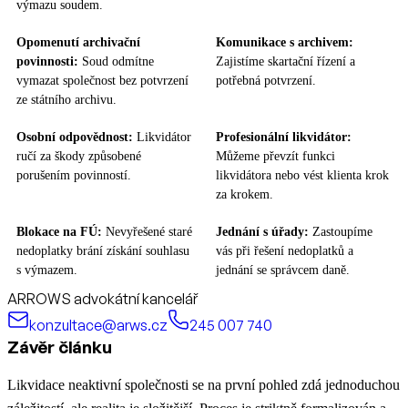
výmazu soudem.
Opomenutí archivační
Komunikace s archivem:
povinnosti:
Soud odmítne
Zajistíme skartační řízení a
vymazat společnost bez potvrzení
potřebná potvrzení.
ze státního archivu.
Osobní odpovědnost:
Likvidátor
Profesionální likvidátor:
ručí za škody způsobené
Můžeme převzít funkci
porušením povinností.
likvidátora nebo vést klienta krok
za krokem.
Blokace na FÚ:
Nevyřešené staré
Jednání s úřady:
Zastoupíme
nedoplatky brání získání souhlasu
vás při řešení nedoplatků a
s výmazem.
jednání se správcem daně.
ARROWS advokátní kancelář
konzultace@arws.cz
245 007 740
Závěr článku
Likvidace neaktivní společnosti se na první pohled zdá jednoduchou