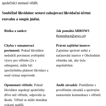
společníci nemusí vědět.
Souběžně likvidátor sestaví zahajovací likvidační účetní
rozvahu a soupis jmění.
Rizika a sankce
Jak pomáhá ARROWS
(
konzultace@arws.cz
)
Chyba v oznamovací
Právní zajištění inzerce:
povinnosti:
Pokud likvidátor
Zajistíme správné znění a
nedodrží povinnost zveřejnění
načasování inzerce v Obchodním
výzvy pro věřitele (2x s
věstníku tak, aby byla
odstupem), může být
neprůstřelná.
zpochybněna platnost likvidace a
soud výmaz neprovede.
Opomenutí věřitele:
Pokud
Audit závazků:
Pomůžeme s
likvidátor uspokojí společníky
prověřením závazků a správným
dříve než věřitele, odpovídá za
nastavením komunikace s věřiteli.
škodu. Věřitel se může domáhat
vrácení podílů.