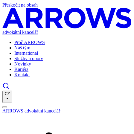
Přeskočit na obsah
advokátní kancelář
Proč ARROWS
Náš tým
International
Služby a obory
Novinky
Kariéra
Kontakt
CZ
ARROWS advokátní kancelář