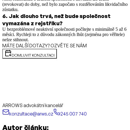
(revokovat) do doby, než bylo započato s rozdělováním likvidačního
zůstatku.
6
.
Jak dlouho trvá, než bude společnost
vymazána z rejstříku?
U bezproblémové neaktivní společnosti počítejte s minimálně 5 až 6
měsíci. Rychleji to z důvodu zákonných lhůt (zejména pro věřitele)
nelze stihnout.
MÁTE DALŠÍ DOTAZY? OZVĚTE SE NÁM
DOMLUVIT KONZULTACI
ARROWS advokátní kancelář
konzultace@arws.cz
245 007 740
Autor článku: