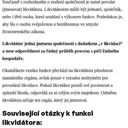
Současně s rozhodnutím o zrušení společnosti je nutné povolat
(jmenovat) likvidátora. Likvidátorem může být jednatel, společník,
nebo i třetí osoba, která souhlasí s výkonem funkce. Podmínkou je,
aby šlo o osobu svéprávnou a bezúhonnou ve smyslu
živnostenského zákona.
Likvidátor jedná jménem společnosti s dodatkem „v likvidaci“
a nese odpovědnost za řádný průběh procesu s péčí řádného
hospodáře.
Okamžikem vzniku funkce přechází na likvidátora působnost
statutárního orgánu, avšak pouze v rozsahu nezbytném pro
provedení likvidace. Pokud likvidátor poruší své povinnosti a
způsobí škodu, odpovídá za ni celým svým majetkem. Odměnu
likvidátora určuje ten orgán, který jej jmenoval.
Související otázky k funkci
likvidátora: