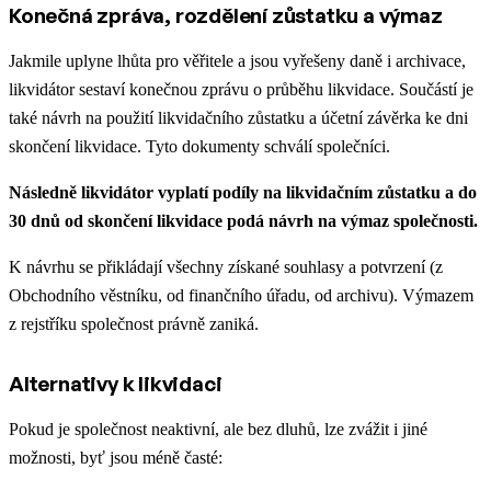
Konečná zpráva, rozdělení zůstatku a výmaz
Jakmile uplyne lhůta pro věřitele a jsou vyřešeny daně i archivace,
likvidátor sestaví konečnou zprávu o průběhu likvidace. Součástí je
také návrh na použití likvidačního zůstatku a účetní závěrka ke dni
skončení likvidace. Tyto dokumenty schválí společníci.
Následně likvidátor vyplatí podíly na likvidačním zůstatku a do
30 dnů od skončení likvidace podá návrh na výmaz společnosti.
K návrhu se přikládají všechny získané souhlasy a potvrzení (z
Obchodního věstníku, od finančního úřadu, od archivu). Výmazem
z rejstříku společnost právně zaniká.
Alternativy k likvidaci
Pokud je společnost neaktivní, ale bez dluhů, lze zvážit i jiné
možnosti, byť jsou méně časté: