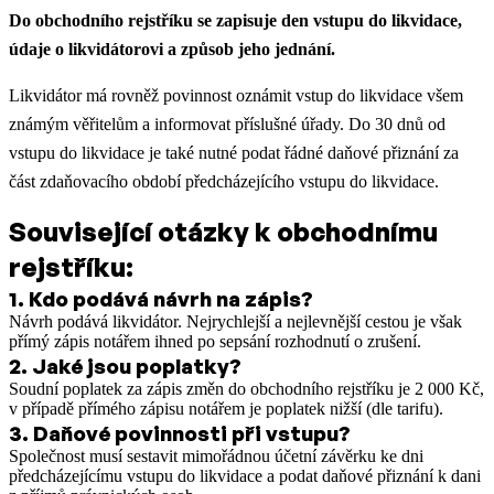
Do obchodního rejstříku se zapisuje den vstupu do likvidace,
údaje o likvidátorovi a způsob jeho jednání.
Likvidátor má rovněž povinnost oznámit vstup do likvidace všem
známým věřitelům a informovat příslušné úřady. Do 30 dnů od
vstupu do likvidace je také nutné podat řádné daňové přiznání za
část zdaňovacího období předcházejícího vstupu do likvidace.
Související otázky k obchodnímu
rejstříku:
1
.
Kdo podává návrh na zápis?
Návrh podává likvidátor. Nejrychlejší a nejlevnější cestou je však
přímý zápis notářem ihned po sepsání rozhodnutí o zrušení.
2
.
Jaké jsou poplatky?
Soudní poplatek za zápis změn do obchodního rejstříku je 2 000 Kč,
v případě přímého zápisu notářem je poplatek nižší (dle tarifu).
3
.
Daňové povinnosti při vstupu?
Společnost musí sestavit mimořádnou účetní závěrku ke dni
předcházejícímu vstupu do likvidace a podat daňové přiznání k dani