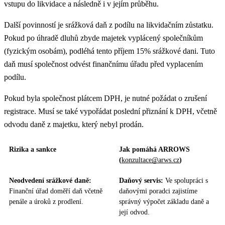
vstupu do likvidace a následně i v jejím průběhu.
Další povinností je srážková daň z podílu na likvidačním zůstatku.
Pokud po úhradě dluhů zbyde majetek vyplácený společníkům
(fyzickým osobám), podléhá tento příjem 15% srážkové dani. Tuto
daň musí společnost odvést finančnímu úřadu před vyplacením
podílu.
Pokud byla společnost plátcem DPH, je nutné požádat o zrušení
registrace. Musí se také vypořádat poslední přiznání k DPH, včetně
odvodu daně z majetku, který nebyl prodán.
Rizika a sankce
Jak pomáhá ARROWS
(
konzultace@arws.cz
)
Neodvedení srážkové daně:
Daňový servis:
Ve spolupráci s
Finanční úřad doměří daň včetně
daňovými poradci zajistíme
penále a úroků z prodlení.
správný výpočet základu daně a
její odvod.