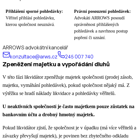
Přihlášení sporné pohledávky:
Právní posouzení pohledávek:
Věřitel přihlásí pohledávku,
Advokáti ARROWS posoudí
kterou společnost neuznává.
oprávněnost přihlášených
pohledávek a navrhnou postup
popření či uznání.
ARROWS advokátní kancelář
konzultace@arws.cz
245 007 740
Zpeněžení majetku a vypořádání dluhů
V této fázi likvidátor zpeněžuje majetek společnosti (prodej zásob,
majetku, vymáhání pohledávek), pokud společnost nějaký má. Z
výtěžku se hradí náklady likvidace a pohledávky věřitelů.
U neaktivních společností je často majetkem pouze zůstatek na
bankovním účtu a drobný hmotný majetek.
Pokud likvidátor zjistí, že společnost je v úpadku (má více věřitelů a
závazky převyšují majetek), je povinen bez zbytečného odkladu