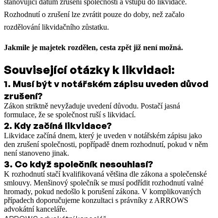
stanovující datum zrušení společnosti a vstupu do likvidace.
Rozhodnutí o zrušení lze zvrátit pouze do doby, než začalo
rozdělování likvidačního zůstatku.
Jakmile je majetek rozdělen, cesta zpět již není možná.
Související otázky k likvidaci:
1
.
Musí být v notářském zápisu uveden důvod
zrušení?
Zákon striktně nevyžaduje uvedení důvodu. Postačí jasná
formulace, že se společnost ruší s likvidací.
2
.
Kdy začíná likvidace?
Likvidace začíná dnem, který je uveden v notářském zápisu jako
den zrušení společnosti, popřípadě dnem rozhodnutí, pokud v něm
není stanoveno jinak.
3
.
Co když společník nesouhlasí?
K rozhodnutí stačí kvalifikovaná většina dle zákona a společenské
smlouvy. Menšinový společník se musí podřídit rozhodnutí valné
hromady, pokud nedošlo k porušení zákona. V komplikovaných
případech doporučujeme konzultaci s právníky z ARROWS
advokátní kanceláře.