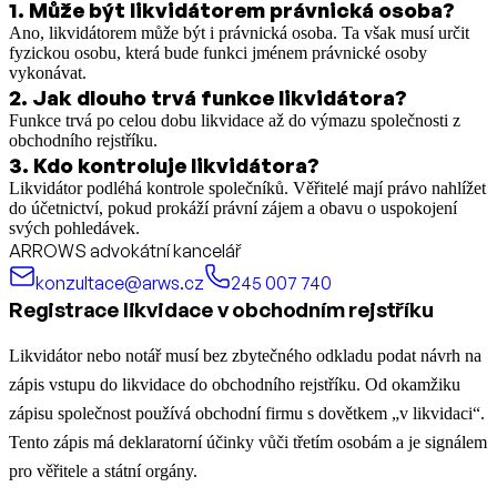
1
.
Může být likvidátorem právnická osoba?
Ano, likvidátorem může být i právnická osoba. Ta však musí určit
fyzickou osobu, která bude funkci jménem právnické osoby
vykonávat.
2
.
Jak dlouho trvá funkce likvidátora?
Funkce trvá po celou dobu likvidace až do výmazu společnosti z
obchodního rejstříku.
3
.
Kdo kontroluje likvidátora?
Likvidátor podléhá kontrole společníků. Věřitelé mají právo nahlížet
do účetnictví, pokud prokáží právní zájem a obavu o uspokojení
svých pohledávek.
ARROWS advokátní kancelář
konzultace@arws.cz
245 007 740
Registrace likvidace v obchodním rejstříku
Likvidátor nebo notář musí bez zbytečného odkladu podat návrh na
zápis vstupu do likvidace do obchodního rejstříku. Od okamžiku
zápisu společnost používá obchodní firmu s dovětkem „v likvidaci“.
Tento zápis má deklaratorní účinky vůči třetím osobám a je signálem
pro věřitele a státní orgány.