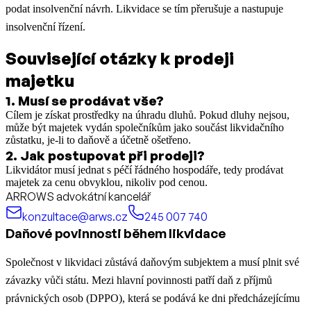
podat insolvenční návrh. Likvidace se tím přerušuje a nastupuje
insolvenční řízení.
Související otázky k prodeji
majetku
1
.
Musí se prodávat vše?
Cílem je získat prostředky na úhradu dluhů. Pokud dluhy nejsou,
může být majetek vydán společníkům jako součást likvidačního
zůstatku, je-li to daňově a účetně ošetřeno.
2
.
Jak postupovat při prodeji?
Likvidátor musí jednat s péčí řádného hospodáře, tedy prodávat
majetek za cenu obvyklou, nikoliv pod cenou.
ARROWS advokátní kancelář
konzultace@arws.cz
245 007 740
Daňové povinnosti během likvidace
Společnost v likvidaci zůstává daňovým subjektem a musí plnit své
závazky vůči státu. Mezi hlavní povinnosti patří daň z příjmů
právnických osob (DPPO), která se podává ke dni předcházejícímu