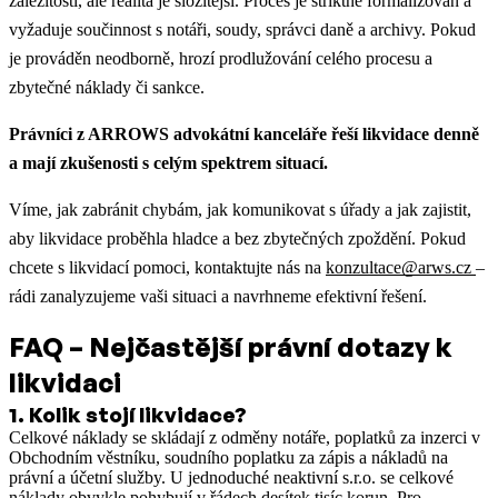
záležitostí, ale realita je složitější. Proces je striktně formalizován a
vyžaduje součinnost s notáři, soudy, správci daně a archivy. Pokud
je prováděn neodborně, hrozí prodlužování celého procesu a
zbytečné náklady či sankce.
Právníci z ARROWS advokátní kanceláře řeší likvidace denně
a mají zkušenosti s celým spektrem situací.
Víme, jak zabránit chybám, jak komunikovat s úřady a jak zajistit,
aby likvidace proběhla hladce a bez zbytečných zpoždění. Pokud
chcete s likvidací pomoci, kontaktujte nás na
konzultace@arws.cz
–
rádi zanalyzujeme vaši situaci a navrhneme efektivní řešení.
FAQ – Nejčastější právní dotazy k
likvidaci
1
.
Kolik stojí likvidace?
Celkové náklady se skládají z odměny notáře, poplatků za inzerci v
Obchodním věstníku, soudního poplatku za zápis a nákladů na
právní a účetní služby. U jednoduché neaktivní s.r.o. se celkové
náklady obvykle pohybují v řádech desítek tisíc korun. Pro