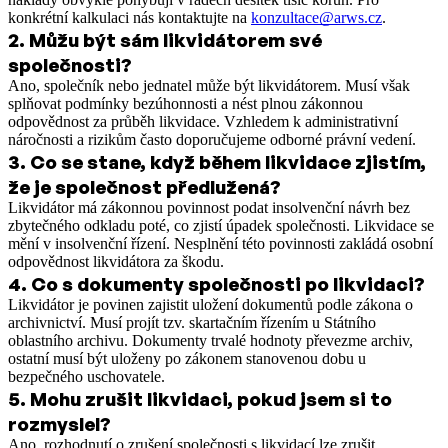
konkrétní kalkulaci nás kontaktujte na
konzultace@arws.cz
.
2
.
Můžu být sám likvidátorem své
společnosti?
Ano, společník nebo jednatel může být likvidátorem. Musí však
splňovat podmínky bezúhonnosti a nést plnou zákonnou
odpovědnost za průběh likvidace. Vzhledem k administrativní
náročnosti a rizikům často doporučujeme odborné právní vedení.
3
.
Co se stane, když během likvidace zjistím,
že je společnost předlužená?
Likvidátor má zákonnou povinnost podat insolvenční návrh bez
zbytečného odkladu poté, co zjistí úpadek společnosti. Likvidace se
mění v insolvenční řízení. Nesplnění této povinnosti zakládá osobní
odpovědnost likvidátora za škodu.
4
.
Co s dokumenty společnosti po likvidaci?
Likvidátor je povinen zajistit uložení dokumentů podle zákona o
archivnictví. Musí projít tzv. skartačním řízením u Státního
oblastního archivu. Dokumenty trvalé hodnoty převezme archiv,
ostatní musí být uloženy po zákonem stanovenou dobu u
bezpečného uschovatele.
5
.
Mohu zrušit likvidaci, pokud jsem si to
rozmyslel?
Ano, rozhodnutí o zrušení společnosti s likvidací lze zrušit