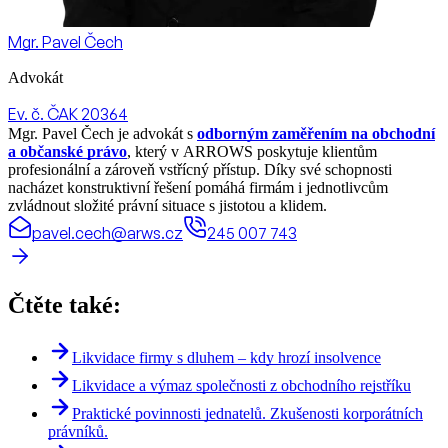
Mgr. Pavel Čech
Advokát
Ev. č. ČAK 20364
Mgr. Pavel Čech je advokát s
odborným zaměřením na obchodní
a občanské právo
, který v ARROWS poskytuje klientům
profesionální a zároveň vstřícný přístup. Díky své schopnosti
nacházet konstruktivní řešení pomáhá firmám i jednotlivcům
zvládnout složité právní situace s jistotou a klidem.
pavel.cech@arws.cz
245 007 743
Čtěte také:
Likvidace firmy s dluhem – kdy hrozí insolvence
Likvidace a výmaz společnosti z obchodního rejstříku
Praktické povinnosti jednatelů. Zkušenosti korporátních
právníků.