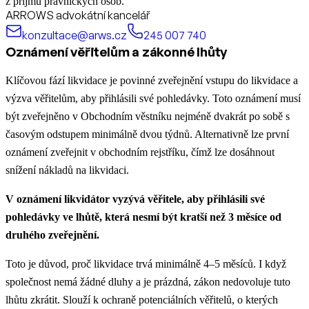
z příjmů právnických osob.
ARROWS advokátní kancelář
konzultace@arws.cz
245 007 740
Oznámení věřitelům a zákonné lhůty
Klíčovou fází likvidace je povinné zveřejnění vstupu do likvidace a
výzva věřitelům, aby přihlásili své pohledávky. Toto oznámení musí
být zveřejněno v Obchodním věstníku nejméně dvakrát po sobě s
časovým odstupem minimálně dvou týdnů. Alternativně lze první
oznámení zveřejnit v obchodním rejstříku, čímž lze dosáhnout
snížení nákladů na likvidaci.
V oznámení likvidátor vyzývá věřitele, aby přihlásili své
pohledávky ve lhůtě, která nesmí být kratší než 3 měsíce od
druhého zveřejnění.
Toto je důvod, proč likvidace trvá minimálně 4–5 měsíců. I když
společnost nemá žádné dluhy a je prázdná, zákon nedovoluje tuto
lhůtu zkrátit. Slouží k ochraně potenciálních věřitelů, o kterých