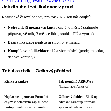
konzultace@arws.cz
245 007 740
Jak dlouho trvá likvidace v praxi
Realistické časové odhady pro rok 2026 jsou následující:
Nejrychlejší možná varianta
: cca 5–6 měsíců (zahrnuje
přípravu, věstník, 3 měsíce lhůta, souhlas FÚ a výmaz).
Běžná likvidace neaktivní s.r.o.
: 6–9 měsíců.
Komplikovaná likvidace
: 12 a více měsíců (prodej majetku,
daňové kontroly).
Tabulka rizik – Celkový přehled
Rizika a sankce
Jak pomáhá ARROWS
(
konzultace@arws.cz
)
Neplatnost procesu:
Formální
Odborný dohled:
Zkušený
chyby v notářském zápisu nebo
advokát garantuje formální
postupu mohou vést k zamítnutí
správnost celého procesu.