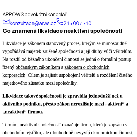
ARROWS advokátní kancelář
konzultace@arws.cz
245 007 740
Co znamená likvidace neaktivní společnosti
Likvidace je zákonem stanovený proces, kterým se mimosoudně
vypořádává majetek zrušené společnosti a její dluhy vůči věřitelům.
Na rozdíl od běžného ukončení činnosti se jedná o formální postup
řízený
občanským zákoníkem
a
zákonem o obchodních
korporacích
. Cílem je zajistit uspokojení věřitelů a rozdělení čistého
majetkového zůstatku mezi společníky.
Likvidace takové společnosti je zpravidla jednodušší než u
aktivního podniku, přesto zákon nerozlišuje mezi „aktivní“ a
„neaktivní“ firmou.
Termín „neaktivní společnost“ označuje firmu, která je zapsána v
obchodním rejstříku, ale dlouhodobě nevyvíjí ekonomickou činnost,