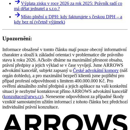
Výplata zisku v roce 2026 za rok 2025: Právník radí co
má dělat jednatel a s.r.o.?
Místo plnění u DPH: kdy fakturujete s českou DPH – a
kdy bez ní (včetně výjimek)
Upozornění:
Informace obsažené v tomto článku mají pouze obecný informativní
charakter a slouží k základní orientaci v problematice dle právního
stavu k roku 2026. Ačkoliv dbáme na maximální přesnost obsahu,
právní předpisy a jejich výklad se v čase vyvíjejí. Jsme ARROWS
advokátní kancelář, subjekt zapsaný u
České advokátní komory
(náš
orgán dohledu), a pro maximální bezpečí klientů jsme pojištěni pro
případ profesní odpovědnosti s limitem 400.000.000 Kč. Pro
ověření aktuálního znění předpisů a jejich aplikace na vaši konkrétní
situaci je nezbytné kontaktovat přímo ARROWS advokátní kancelář
(
konzultace@arws.cz
). Neneseme odpovědnost za případné škody
vzniklé samostatným užitím informací z tohoto článku bez předchozí
individuální právní konzultace.