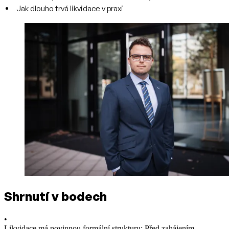
Jak dlouho trvá likvidace v praxi
Shrnutí v bodech
•
Likvidace má povinnou formální strukturu: Před zahájením