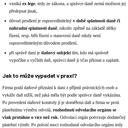
vzniká
ex lege
, tedy ze zákona, a správce daně nemá možnost jej
předepsat jinak,
důvod prodlení je ospravedlnitelný
v době splatnosti daně či
náhradní splatnosti daně
, nikoliv zpětně na základě délky
řízení, resp. běh řízení o stanovení daně nikdy není
ospravedlnitelným důvodem prodlení,
při správě daní je
daňový subjekt
tím, kdo má správně
vypočítat a vyčíslit daň, správci daně ji včas přiznat a zaplatit.
Jak to může vypadat v praxi?
Firma podá daňové přiznání k dani z příjmů právnických osob a
vykáže daň nižší, než jaká měla být podle správce daně vykázána.
Po provedení daňové kontroly jí je doměřena daň a firma se proti
platebnímu výměru odvolá,
rozhodnutí odvolacího orgánu se
však protáhne o více než rok
. Odvolací orgán potvrzuje dodatečný
platební výměr. Po právní moci rozhodnutí odvolacího orgánu tedy