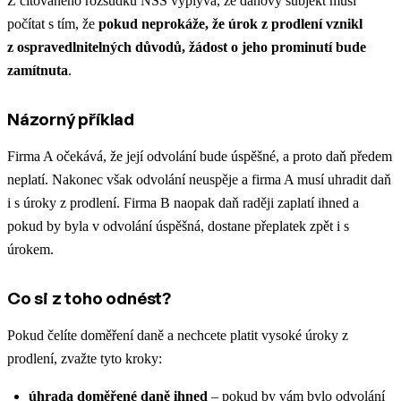
Z citovaného rozsudku NSS vyplývá, že daňový subjekt musí
počítat s tím, že
pokud neprokáže, že úrok z prodlení vznikl
z ospravedlnitelných důvodů, žádost o jeho prominutí bude
zamítnuta
.
Názorný příklad
Firma A očekává, že její odvolání bude úspěšné, a proto daň předem
neplatí. Nakonec však odvolání neuspěje a firma A musí uhradit daň
i s úroky z prodlení. Firma B naopak daň raději zaplatí ihned a
pokud by byla v odvolání úspěšná, dostane přeplatek zpět i s
úrokem.
Co si z toho odnést?
Pokud čelíte doměření daně a nechcete platit vysoké úroky z
prodlení, zvažte tyto kroky:
úhrada doměřené daně ihned
– pokud by vám bylo odvolání