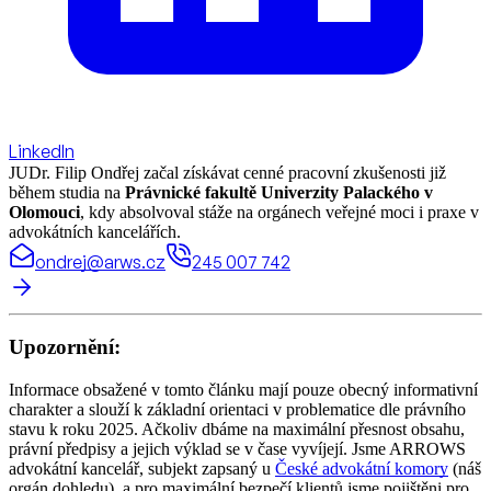
LinkedIn
JUDr. Filip Ondřej začal získávat cenné pracovní zkušenosti již
během studia na
Právnické fakultě Univerzity Palackého v
Olomouci
, kdy absolvoval stáže na orgánech veřejné moci i praxe v
advokátních kancelářích.
ondrej@arws.cz
245 007 742
Upozornění:
Informace obsažené v tomto článku mají pouze obecný informativní
charakter a slouží k základní orientaci v problematice dle právního
stavu k roku 2025. Ačkoliv dbáme na maximální přesnost obsahu,
právní předpisy a jejich výklad se v čase vyvíjejí. Jsme ARROWS
advokátní kancelář, subjekt zapsaný u
České advokátní komory
(náš
orgán dohledu), a pro maximální bezpečí klientů jsme pojištěni pro