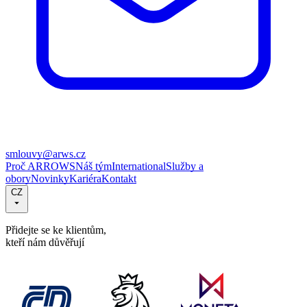
smlouvy@arws.cz
Proč ARROWS
Náš tým
International
Služby a
obory
Novinky
Kariéra
Kontakt
CZ
Přidejte se ke klientům,
kteří nám důvěřují