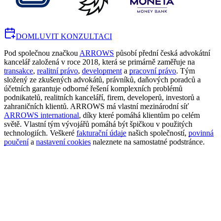
DOMLUVIT KONZULTACI
Pod společnou značkou
ARROWS
působí přední česká advokátní
kancelář založená v roce 2018, která se primárně zaměřuje na
transakce
,
realitní právo
,
development
a
pracovní právo
. Tým
složený ze zkušených advokátů, právníků, daňových poradců a
účetních garantuje odborné řešení komplexních problémů
podnikatelů, realitních kanceláří, firem, developerů, investorů a
zahraničních klientů. ARROWS má vlastní mezinárodní síť
ARROWS international
, díky které pomáhá klientům po celém
světě. Vlastní tým vývojářů pomáhá být špičkou v použitých
technologiích. Veškeré
fakturační údaje
našich společností,
povinná
poučení
a
nastavení cookies
naleznete na samostatné podstránce.