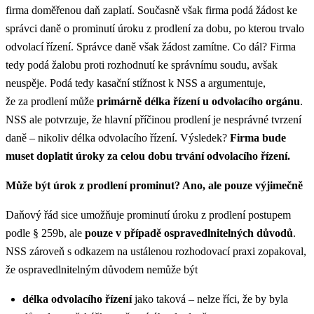
firma doměřenou daň zaplatí. Současně však firma podá žádost ke
správci daně o prominutí úroku z prodlení za dobu, po kterou trvalo
odvolací řízení. Správce daně však žádost zamítne. Co dál? Firma
tedy podá žalobu proti rozhodnutí ke správnímu soudu, avšak
neuspěje. Podá tedy kasační stížnost k NSS a argumentuje,
že za prodlení může
primárně délka řízení u odvolacího orgánu
.
NSS ale potvrzuje, že hlavní příčinou prodlení je nesprávné tvrzení
daně – nikoliv délka odvolacího řízení. Výsledek?
Firma bude
muset doplatit úroky za celou dobu trvání odvolacího řízení.
Může být úrok z prodlení prominut? Ano, ale pouze výjimečně
Daňový řád sice umožňuje prominutí úroku z prodlení postupem
podle § 259b, ale
pouze v případě ospravedlnitelných důvodů
.
NSS zároveň s odkazem na ustálenou rozhodovací praxi zopakoval,
že ospravedlnitelným důvodem nemůže být
délka odvolacího řízení
jako taková – nelze říci, že by byla