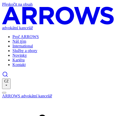
Přeskočit na obsah
advokátní kancelář
Proč ARROWS
Náš tým
International
Služby a obory
Novinky
Kariéra
Kontakt
CZ
ARROWS advokátní kancelář