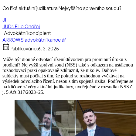
Co říká aktuální judikatura Nejvyššího správního soudu?
JF
JUDr. Filip Ondřej
|
Advokátní koncipient
ARROWS advokátní kancelář
Publikováno:
6. 3. 2025
Může být dlouhé odvolací řízení důvodem pro prominutí úroku z
prodlení? Nejvyšší správní soud (NSS) také s odkazem na ustálenou
rozhodovací praxi opakovaně zdůraznil, že nikoliv. Daňové
subjekty musí počítat s tím, že pokud se rozhodnou vyčkávat na
výsledek odvolacího řízení, nesou s tím spojená rizika. Podívejme se
na klíčové závěry aktuální judikatury, uveřejněné v rozsudku NSS č.
j. 5 Afs 317/2023–25.