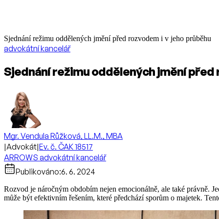
Sjednání režimu oddělených jmění před rozvodem i v jeho průběhu
advokátní kancelář
Sjednání režimu oddělených jmění před 
Mgr. Vendula Růžková, LL.M., MBA
|
Advokát
|
Ev. č. ČAK 18517
ARROWS advokátní kancelář
Publikováno:
6. 6. 2024
Rozvod je náročným obdobím nejen emocionálně, ale také právně. Jedn
může být efektivním řešením, které předchází sporům o majetek. Tent