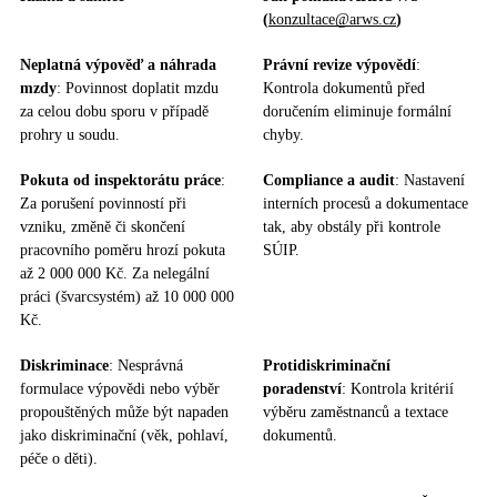
(
konzultace@arws.cz
)
Neplatná výpověď a náhrada
Právní revize výpovědí
:
mzdy
: Povinnost doplatit mzdu
Kontrola dokumentů před
za celou dobu sporu v případě
doručením eliminuje formální
prohry u soudu.
chyby.
Pokuta od inspektorátu práce
:
Compliance a audit
: Nastavení
Za porušení povinností při
interních procesů a dokumentace
vzniku, změně či skončení
tak, aby obstály při kontrole
pracovního poměru hrozí pokuta
SÚIP.
až 2 000 000 Kč. Za nelegální
práci (švarcsystém) až 10 000 000
Kč.
Diskriminace
: Nesprávná
Protidiskriminační
formulace výpovědi nebo výběr
poradenství
: Kontrola kritérií
propouštěných může být napaden
výběru zaměstnanců a textace
jako diskriminační (věk, pohlaví,
dokumentů.
péče o děti).