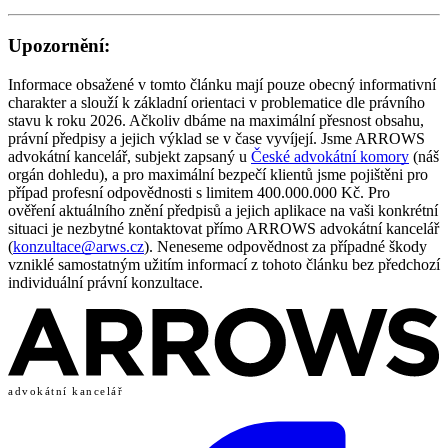
Upozornění:
Informace obsažené v tomto článku mají pouze obecný informativní
charakter a slouží k základní orientaci v problematice dle právního
stavu k roku 2026. Ačkoliv dbáme na maximální přesnost obsahu,
právní předpisy a jejich výklad se v čase vyvíjejí. Jsme ARROWS
advokátní kancelář, subjekt zapsaný u
České advokátní komory
(náš
orgán dohledu), a pro maximální bezpečí klientů jsme pojištěni pro
případ profesní odpovědnosti s limitem 400.000.000 Kč. Pro
ověření aktuálního znění předpisů a jejich aplikace na vaši konkrétní
situaci je nezbytné kontaktovat přímo ARROWS advokátní kancelář
(
konzultace@arws.cz
). Neneseme odpovědnost za případné škody
vzniklé samostatným užitím informací z tohoto článku bez předchozí
individuální právní konzultace.
advokátní kancelář