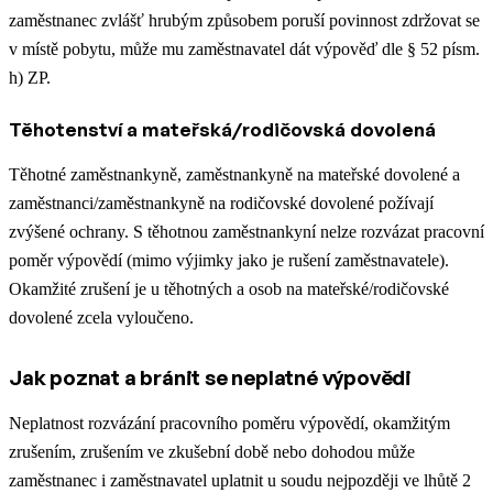
zaměstnanec zvlášť hrubým způsobem poruší povinnost zdržovat se
v místě pobytu, může mu zaměstnavatel dát výpověď dle § 52 písm.
h) ZP.
Těhotenství a mateřská/rodičovská dovolená
Těhotné zaměstnankyně, zaměstnankyně na mateřské dovolené a
zaměstnanci/zaměstnankyně na rodičovské dovolené požívají
zvýšené ochrany. S těhotnou zaměstnankyní nelze rozvázat pracovní
poměr výpovědí (mimo výjimky jako je rušení zaměstnavatele).
Okamžité zrušení je u těhotných a osob na mateřské/rodičovské
dovolené zcela vyloučeno.
Jak poznat a bránit se neplatné výpovědi
Neplatnost rozvázání pracovního poměru výpovědí, okamžitým
zrušením, zrušením ve zkušební době nebo dohodou může
zaměstnanec i zaměstnavatel uplatnit u soudu nejpozději ve lhůtě 2