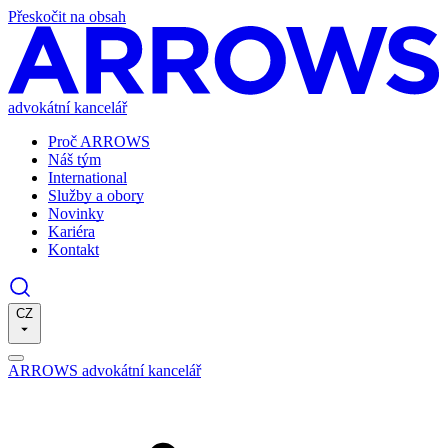
Přeskočit na obsah
advokátní kancelář
Proč ARROWS
Náš tým
International
Služby a obory
Novinky
Kariéra
Kontakt
CZ
ARROWS advokátní kancelář