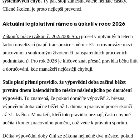
systémových chyb.
Ty pak stojí zaměstnavatele nemalé částky.
Cílené školení je proto nejlepší prevencí.
Aktuální legislativní rámec a úskalí v roce 2026
Zákoník práce (zákon č. 262/2006 Sb.)
prošel v uplynulých letech
řadou novelizací (např. transpozice směrnic EU o rovnováze mezi
pracovním a soukromým životem či transparentních pracovních
podmínkách). Pro rok 2026 je klíčové znát přesná pravidla běhu lhůt
a doručování, kde manažeři nejčastěji chybují.
Stále platí přísné pravidlo, že výpovědní doba začíná běžet
prvním dnem kalendářního měsíce následujícího po doručení
výpovědi.
To znamená, že pokud doručíte výpověď 2. března,
výpovědní doba začne běžet až 1. dubna a pracovní poměr skončí
až 31. května. Manažeři, kteří toto pravidlo neznají, často chybně
počítají konec pracovního poměru, což vede k právním sporům.
Délka výpovědní doby činí ze zákona nejméně dva měsíce, pokud