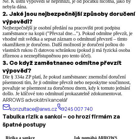
Ne. K ústní výpovědi se nepřihlíží, je od počátku nicotná, jako by
nebyla dána.
2
.
Jaké jsou nejbezpečnější způsoby doručení
výpovědi?
Nejbezpečnější je osobní předání na pracovišti proti podpisu
zaměstnance na kopii ("Převzal dne..."). Pokud odmítne převzít, je
vhodné mít svědka a sepsat záznam o odmítnutí převzetí – tímto
okamžikem je doručeno. Další možností je doručení poštou do
vlastních rukou či datovou schránkou (pokud ji má fyzická osoba
zřízenou a neznepřístupněnou pro tento účel).
3
.
Co když zaměstnanec odmítne převzít
výpověď?
Dle § 334a ZP platí, že pokud zaměstnanec znemožní doručení
písemnosti tím, že ji odmítne převzít nebo neposkytne součinnost,
považuje se písemnost za doručenou dnem, kdy k tomuto jednání
došlo. Je klíčové toto odmítnutí prokazatelně zdokumentovat.
ARROWS advokátní kancelář
konzultace@arws.cz
245 007 740
Tabulka rizik a sankcí – co hrozí firmám za
špatné postupy
Rizika a sankce
Jak pomáhá ARROWS