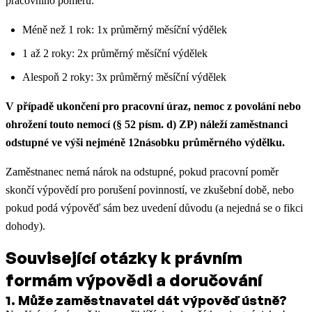
pracovního poměru:
Méně než 1 rok: 1x průměrný měsíční výdělek
1 až 2 roky: 2x průměrný měsíční výdělek
Alespoň 2 roky: 3x průměrný měsíční výdělek
V případě ukončení pro pracovní úraz, nemoc z povolání nebo
ohrožení touto nemocí (§ 52 písm. d) ZP) náleží zaměstnanci
odstupné ve výši nejméně 12násobku průměrného výdělku.
Zaměstnanec nemá nárok na odstupné, pokud pracovní poměr
skončí výpovědí pro porušení povinností, ve zkušební době, nebo
pokud podá výpověď sám bez uvedení důvodu (a nejedná se o fikci
dohody).
Související otázky k právním
formám výpovědi a doručování
1
.
Může zaměstnavatel dát výpověď ústně?