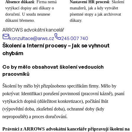
Absence důkazů
: Firma nemá
Nastavení HR procesů
: Školení
vytýkací dopisy ani důkazy o
manažerů, jak a kdy vytvářet
doručení. U soudu neunese
písemné stopy a jak archivovat
důkazní břemeno.
důkazy.
ARROWS advokátní kancelář
konzultace@arws.cz
245 007 740
Školení a interní procesy – jak se vyhnout
chybám
Co by mělo obsahovat školení vedoucích
pracovníků
Školení by mělo být přizpůsobeno specifikům firmy. Mělo by
pokrývat: Identifikaci porušení povinností (pracovní kázně), psaní
vytýkacích dopisů (důležitost konkretizace), počítání lhůt
(výpovědní doba, zkušební doba), ochranné doby (kdy
nepropouštět) a proces doručování.
Právníci z ARROWS advokátní kanceláře připravují školení na