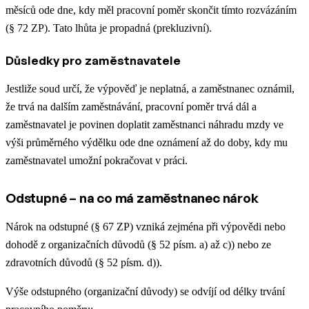
měsíců ode dne, kdy měl pracovní poměr skončit tímto rozvázáním
(§ 72 ZP). Tato lhůta je propadná (prekluzivní).
Důsledky pro zaměstnavatele
Jestliže soud určí, že výpověď je neplatná, a zaměstnanec oznámil,
že trvá na dalším zaměstnávání, pracovní poměr trvá dál a
zaměstnavatel je povinen doplatit zaměstnanci náhradu mzdy ve
výši průměrného výdělku ode dne oznámení až do doby, kdy mu
zaměstnavatel umožní pokračovat v práci.
Odstupné – na co má zaměstnanec nárok
Nárok na odstupné (§ 67 ZP) vzniká zejména při výpovědi nebo
dohodě z organizačních důvodů (§ 52 písm. a) až c)) nebo ze
zdravotních důvodů (§ 52 písm. d)).
Výše odstupného (organizační důvody) se odvíjí od délky trvání