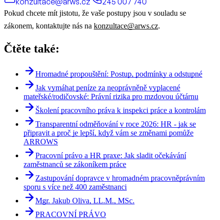
konzultace@arws.cz
245 007 740
Pokud chcete mít jistotu, že vaše postupy jsou v souladu se
zákonem, kontaktujte nás na
konzultace@arws.cz
.
Čtěte také:
Hromadné propouštění: Postup, podmínky a odstupné
Jak vymáhat peníze za neoprávněně vyplacené
mateřské/rodičovské: Právní rizika pro mzdovou účtárnu
Školení pracovního práva k inspekci práce a kontrolám
Transparentní odměňování v roce 2026: HR - jak se
připravit a proč je lepší, když vám se změnami pomůže
ARROWS
Pracovní právo a HR praxe: Jak sladit očekávání
zaměstnanců se zákoníkem práce
Zastupování dopravce v hromadném pracovněprávním
sporu s více než 400 zaměstnanci
Mgr. Jakub Oliva, LL.M., MSc.
PRACOVNÍ PRÁVO