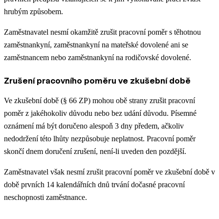
hrubým způsobem.
Zaměstnavatel nesmí okamžitě zrušit pracovní poměr s těhotnou
zaměstnankyní, zaměstnankyní na mateřské dovolené ani se
zaměstnancem nebo zaměstnankyní na rodičovské dovolené.
Zrušení pracovního poměru ve zkušební době
Ve zkušební době (§ 66 ZP) mohou obě strany zrušit pracovní
poměr z jakéhokoliv důvodu nebo bez udání důvodu. Písemné
oznámení má být doručeno alespoň 3 dny předem, ačkoliv
nedodržení této lhůty nezpůsobuje neplatnost. Pracovní poměr
skončí dnem doručení zrušení, není-li uveden den pozdější.
Zaměstnavatel však nesmí zrušit pracovní poměr ve zkušební době v
době prvních 14 kalendářních dnů trvání dočasné pracovní
neschopnosti zaměstnance.