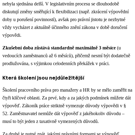
nebyla sjednána delší. V legislativním procesu se dlouhodobě
diskutují změny směřující k flexibilizaci (např. zkrácení výpovědní
doby u porušení povinností), avšak pro právní jistotu je nezbytné
vždy vycházet z aktuálně účinného znění zákona v době doručení
výpovědi.
Zkušební doba zůstává standardně maximálně 3 měsíce
(u
vedoucích zaměstnanců až 6 měsíců), přičemž nesmí být dodatečně
prodlužována, s výjimkou celodenních překážek v práci.
Která školení jsou nejdůležitější
Školení pracovního práva pro manažery a HR by se mělo zaměřit na
čtyři klíčové oblasti. Za prvé, kdy a za jakých podmínek můžete dát
výpověď. Zákoník práce striktně vymezuje důvody výpovědi v §
52. Zaměstnavatel nemůže dát výpověď z jakéhokoliv důvodu –
musí to být jeden z taxativně vymezených důvodů.
Za druhé je nutné znát, jakými právními formami se výpověď