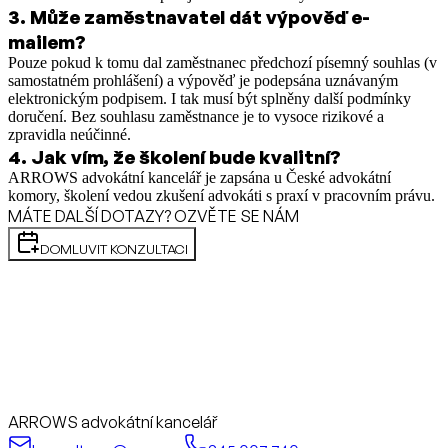
3
.
Může zaměstnavatel dát výpověď e-
mailem?
Pouze pokud k tomu dal zaměstnanec předchozí písemný souhlas (v
samostatném prohlášení) a výpověď je podepsána uznávaným
elektronickým podpisem. I tak musí být splněny další podmínky
doručení. Bez souhlasu zaměstnance je to vysoce rizikové a
zpravidla neúčinné.
4
.
Jak vím, že školení bude kvalitní?
ARROWS advokátní kancelář je zapsána u České advokátní
komory, školení vedou zkušení advokáti s praxí v pracovním právu.
MÁTE DALŠÍ DOTAZY? OZVĚTE SE NÁM
DOMLUVIT KONZULTACI
ARROWS advokátní kancelář