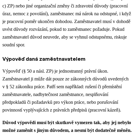
c) ZP) nebo jiné organizační změny či zdravotní důvody (pracovní
úraz, nemoc z povolání), zaměstnanec má nárok na odstupné, i když
je pracovní poměr ukončen dohodou. Zaměstnavatel musí v dohodě
uvést důvody rozvázání, pokud to zaměstnanec požaduje. Pokud
zaměstnavatel důvod neuvede, aby se vyhnul odstupnému, riskuje
soudní spor.
Výpověď daná zaměstnavatelem
Výpověď (§ 50 a násl. ZP) je jednostranný právní úkon.
Zaměstnavatel ji může dát pouze ze zákonných důvodů uvedených
v § 52 zákoníku práce. Patří sem například: rušení či přemístění
zaměstnavatele, nadbytečnost zaměstnance, nesplňování
předpokladů či požadavků pro výkon práce, nebo porušování
povinností vyplývajících z právních předpisů (pracovní kázeň).
Důvod výpovědi musí být skutkově vymezen tak, aby jej nebylo
možné zaměnit s jiným důvodem, a nesmí být dodatečně měněn.