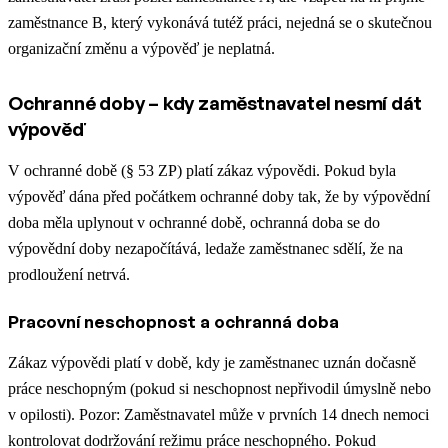
zaměstnance B, který vykonává tutéž práci, nejedná se o skutečnou
organizační změnu a výpověď je neplatná.
Ochranné doby – kdy zaměstnavatel nesmí dát
výpověď
V ochranné době (§ 53 ZP) platí zákaz výpovědi. Pokud byla
výpověď dána před počátkem ochranné doby tak, že by výpovědní
doba měla uplynout v ochranné době, ochranná doba se do
výpovědní doby nezapočítává, ledaže zaměstnanec sdělí, že na
prodloužení netrvá.
Pracovní neschopnost a ochranná doba
Zákaz výpovědi platí v době, kdy je zaměstnanec uznán dočasně
práce neschopným (pokud si neschopnost nepřivodil úmyslně nebo
v opilosti). Pozor: Zaměstnavatel může v prvních 14 dnech nemoci
kontrolovat dodržování režimu práce neschopného. Pokud