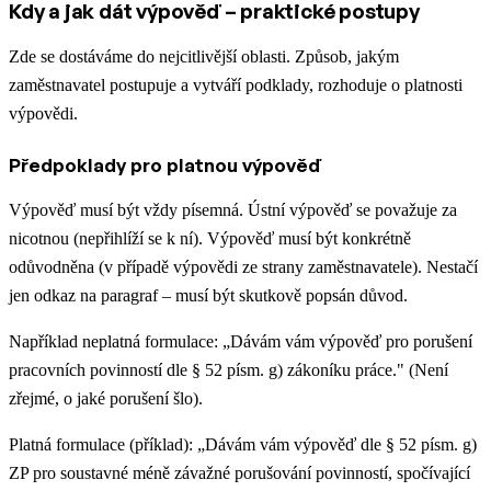
Kdy a jak dát výpověď – praktické postupy
Zde se dostáváme do nejcitlivější oblasti. Způsob, jakým
zaměstnavatel postupuje a vytváří podklady, rozhoduje o platnosti
výpovědi.
Předpoklady pro platnou výpověď
Výpověď musí být vždy písemná. Ústní výpověď se považuje za
nicotnou (nepřihlíží se k ní). Výpověď musí být konkrétně
odůvodněna (v případě výpovědi ze strany zaměstnavatele). Nestačí
jen odkaz na paragraf – musí být skutkově popsán důvod.
Například neplatná formulace: „Dávám vám výpověď pro porušení
pracovních povinností dle § 52 písm. g) zákoníku práce." (Není
zřejmé, o jaké porušení šlo).
Platná formulace (příklad): „Dávám vám výpověď dle § 52 písm. g)
ZP pro soustavné méně závažné porušování povinností, spočívající