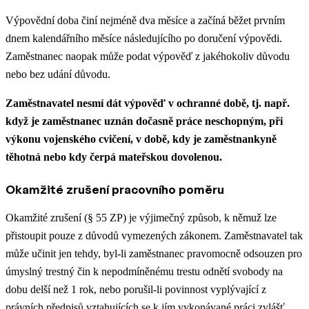
Výpovědní doba činí nejméně dva měsíce a začíná běžet prvním
dnem kalendářního měsíce následujícího po doručení výpovědi.
Zaměstnanec naopak může podat výpověď z jakéhokoliv důvodu
nebo bez udání důvodu.
Zaměstnavatel nesmí dát výpověď v ochranné době, tj. např.
když je zaměstnanec uznán dočasně práce neschopným, při
výkonu vojenského cvičení, v době, kdy je zaměstnankyně
těhotná nebo kdy čerpá mateřskou dovolenou.
Okamžité zrušení pracovního poměru
Okamžité zrušení (§ 55 ZP) je výjimečný způsob, k němuž lze
přistoupit pouze z důvodů vymezených zákonem. Zaměstnavatel tak
může učinit jen tehdy, byl-li zaměstnanec pravomocně odsouzen pro
úmyslný trestný čin k nepodmíněnému trestu odnětí svobody na
dobu delší než 1 rok, nebo porušil-li povinnost vyplývající z
právních předpisů vztahujících se k jím vykonávané práci zvlášť