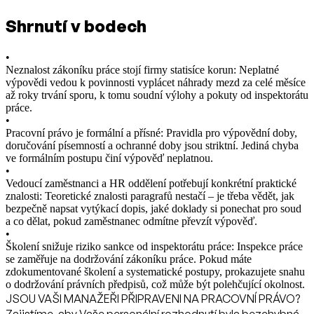
Shrnutí v bodech
•
Neznalost zákoníku práce stojí firmy statisíce korun: Neplatné
výpovědi vedou k povinnosti vyplácet náhrady mezd za celé měsíce
až roky trvání sporu, k tomu soudní výlohy a pokuty od inspektorátu
práce.
•
Pracovní právo je formální a přísné: Pravidla pro výpovědní doby,
doručování písemností a ochranné doby jsou striktní. Jediná chyba
ve formálním postupu činí výpověď neplatnou.
•
Vedoucí zaměstnanci a HR oddělení potřebují konkrétní praktické
znalosti: Teoretické znalosti paragrafů nestačí – je třeba vědět, jak
bezpečně napsat vytýkací dopis, jaké doklady si ponechat pro soud
a co dělat, pokud zaměstnanec odmítne převzít výpověď.
•
Školení snižuje riziko sankce od inspektorátu práce: Inspekce práce
se zaměřuje na dodržování zákoníku práce. Pokud máte
zdokumentované školení a systematické postupy, prokazujete snahu
o dodržování právních předpisů, což může být polehčující okolnost.
JSOU VAŠI MANAŽEŘI PŘIPRAVENI NA PRACOVNÍ PRÁVO?
Zajistíme, aby Vaše personální rozhodnutí byla bezchybná.