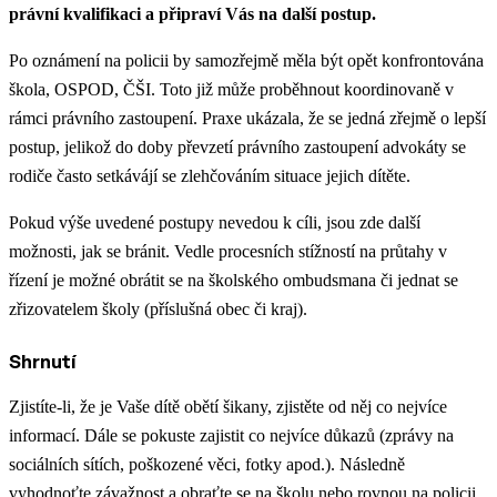
právní kvalifikaci a připraví Vás na další postup.
Po oznámení na policii by samozřejmě měla být opět konfrontována
škola, OSPOD, ČŠI. Toto již může proběhnout koordinovaně v
rámci právního zastoupení. Praxe ukázala, že se jedná zřejmě o lepší
postup, jelikož do doby převzetí právního zastoupení advokáty se
rodiče často setkávájí se zlehčováním situace jejich dítěte.
Pokud výše uvedené postupy nevedou k cíli, jsou zde další
možnosti, jak se bránit. Vedle procesních stížností na průtahy v
řízení je možné obrátit se na školského ombudsmana či jednat se
zřizovatelem školy (příslušná obec či kraj).
Shrnutí
Zjistíte-li, že je Vaše dítě obětí šikany, zjistěte od něj co nejvíce
informací. Dále se pokuste zajistit co nejvíce důkazů (zprávy na
sociálních sítích, poškozené věci, fotky apod.). Následně
vyhodnoťte závažnost a obraťte se na školu nebo rovnou na policii