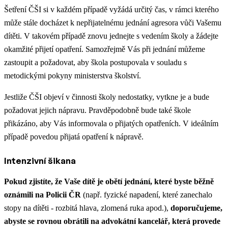
Šetření ČŠI si v každém případě vyžádá určitý čas, v rámci kterého
může stále docházet k nepřijatelnému jednání agresora vůči Vašemu
dítěti. V takovém případě znovu jednejte s vedením školy a žádejte
okamžité přijetí opatření. Samozřejmě Vás při jednání můžeme
zastoupit a požadovat, aby škola postupovala v souladu s
metodickými pokyny ministerstva školství.
Jestliže ČŠI objeví v činnosti školy nedostatky, vytkne je a bude
požadovat jejich nápravu. Pravděpodobně bude také škole
přikázáno, aby Vás informovala o přijatých opatřeních. V ideálním
případě povedou přijatá opatření k nápravě.
Intenzivní šikana
Pokud zjistíte, že Vaše dítě je obětí jednání, které byste běžně
oznámili na Policii ČR
(např. fyzické napadení, které zanechalo
stopy na dítěti - rozbitá hlava, zlomená ruka apod.),
doporučujeme,
abyste se
rovnou obrátili na advokátní kancelář, která provede