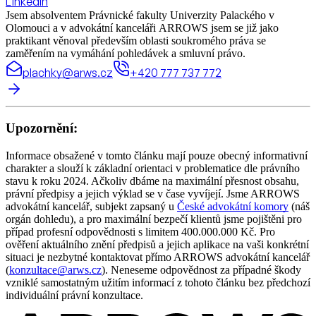
LinkedIn
Jsem absolventem Právnické fakulty Univerzity Palackého v
Olomouci a v advokátní kanceláři ARROWS jsem se již jako
praktikant věnoval především oblasti soukromého práva se
zaměřením na vymáhání pohledávek a smluvní právo.
plachky@arws.cz
+420 777 737 772
Upozornění:
Informace obsažené v tomto článku mají pouze obecný informativní
charakter a slouží k základní orientaci v problematice dle právního
stavu k roku 2024. Ačkoliv dbáme na maximální přesnost obsahu,
právní předpisy a jejich výklad se v čase vyvíjejí. Jsme ARROWS
advokátní kancelář, subjekt zapsaný u
České advokátní komory
(náš
orgán dohledu), a pro maximální bezpečí klientů jsme pojištěni pro
případ profesní odpovědnosti s limitem 400.000.000 Kč. Pro
ověření aktuálního znění předpisů a jejich aplikace na vaši konkrétní
situaci je nezbytné kontaktovat přímo ARROWS advokátní kancelář
(
konzultace@arws.cz
). Neneseme odpovědnost za případné škody
vzniklé samostatným užitím informací z tohoto článku bez předchozí
individuální právní konzultace.