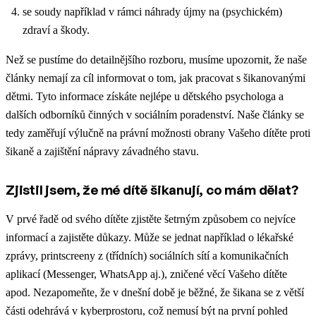
se soudy například v rámci náhrady újmy na (psychickém)
zdraví a škody.
Než se pustíme do detailnějšího rozboru, musíme upozornit, že naše
články nemají za cíl informovat o tom, jak pracovat s šikanovanými
dětmi. Tyto informace získáte nejlépe u dětského psychologa a
dalších odborníků činných v sociálním poradenství. Naše články se
tedy zaměřují výlučně na právní možnosti obrany Vašeho dítěte proti
šikaně a zajištění nápravy závadného stavu.
Zjistil jsem, že mé dítě šikanují, co mám dělat?
V prvé řadě od svého dítěte zjistěte šetrným způsobem co nejvíce
informací a zajistěte důkazy. Může se jednat například o lékařské
zprávy, printscreeny z (třídních) sociálních sítí a komunikačních
aplikací (Messenger, WhatsApp aj.), zničené věcí Vašeho dítěte
apod. Nezapomeňte, že v dnešní době je běžné, že šikana se z větší
části odehrává v kyberprostoru, což nemusí být na první pohled