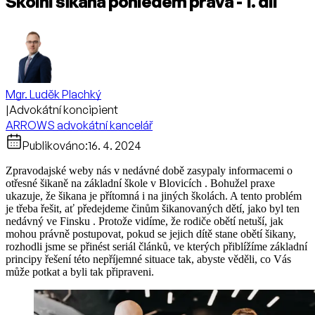
Školní šikana pohledem práva - 1. díl
Mgr. Luděk Plachký
|
Advokátní koncipient
ARROWS advokátní kancelář
Publikováno:
16. 4. 2024
Zpravodajské weby nás v nedávné době zasypaly informacemi o
otřesné šikaně na základní škole v Blovicích . Bohužel praxe
ukazuje, že šikana je přítomná i na jiných školách. A tento problém
je třeba řešit, ať předejdeme činům šikanovaných dětí, jako byl ten
nedávný ve Finsku . Protože vidíme, že rodiče obětí netuší, jak
mohou právně postupovat, pokud se jejich dítě stane obětí šikany,
rozhodli jsme se přinést seriál článků, ve kterých přiblížíme základní
principy řešení této nepříjemné situace tak, abyste věděli, co Vás
může potkat a byli tak připraveni.