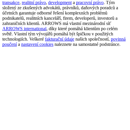
transakce
,
realitní právo
,
development
a
pracovní právo
. Tým
složený ze zkušených advokátů, právníků, daňových poradců a
účetních garantuje odborné řešení komplexních problémů
podnikatelů, realitních kanceláří, firem, developerů, investorů a
zahraničních klientů. ARROWS má vlastní mezinárodní síť
ARROWS international
, díky které pomáhá klientům po celém
světě. Vlastní tým vývojářů pomáhá být špičkou v použitých
technologiích. Veškeré
fakturační údaje
našich společností,
povinná
poučení
a
nastavení cookies
naleznete na samostatné podstránce.