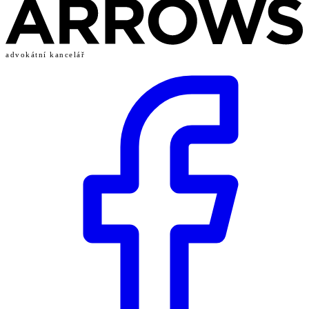
advokátní kancelář