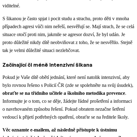
viditelné.
S šikanou je často spjat i pocit studu a strachu, proto děti v mnoha
případech agresi vůči nim neřeší, nesvěřují se. Mají strach, že se celá
situace otočí proti nim, jakmile se agresor dozví, že byl udán. Je
proto důležité nikdy dítě neobviňovat z toho, že se nesvěřilo. Stejně
tak je velmi důležité situaci nezlehčovat.
Začínající či méně intenzivní šikana
Pokud je Vaše dítě obětí jednání, které není natolik intenzivní, aby
bylo rovnou řešeno s Policií ČR (zde se spolehněte na svůj úsudek),
obraťte se na
třídního učitele a školního metodika prevence
.
Informujte je o tom, co se děje, žádejte řádné prošetření a informaci
o navrhovaném způsobu řešení. Pokud obratem nezačne šetření
vedoucí k přijetí potřebných opatření, obraťte se na ředitele školy.
Věc oznamte e-mailem, až následně přistupte k ústnímu