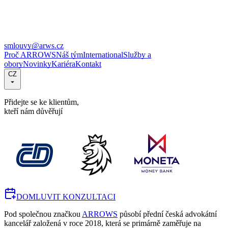
smlouvy@arws.cz
Proč ARROWS
Náš tým
International
Služby a
obory
Novinky
Kariéra
Kontakt
CZ
Přidejte se ke klientům,
kteří nám důvěřují
DOMLUVIT KONZULTACI
Pod společnou značkou
ARROWS
působí přední česká advokátní
kancelář založená v roce 2018, která se primárně zaměřuje na