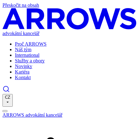
Přeskočit na obsah
advokátní kancelář
Proč ARROWS
Náš tým
International
Služby a obory
Novinky
Kariéra
Kontakt
CZ
ARROWS advokátní kancelář