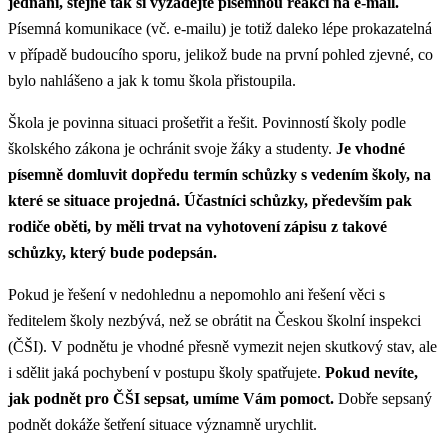
jednání, stejně tak si vyžádejte písemnou reakci na e-mail.
Písemná komunikace (vč. e-mailu) je totiž daleko lépe prokazatelná
v případě budoucího sporu, jelikož bude na první pohled zjevné, co
bylo nahlášeno a jak k tomu škola přistoupila.
Škola je povinna situaci prošetřit a řešit. Povinností školy podle
školského zákona je ochránit svoje žáky a studenty.
Je vhodné
písemně domluvit dopředu termín schůzky s vedením školy, na
které se situace projedná. Účastníci schůzky, především pak
rodiče oběti, by měli trvat na vyhotovení zápisu z takové
schůzky, který bude podepsán.
Pokud je řešení v nedohlednu a nepomohlo ani řešení věci s
ředitelem školy nezbývá, než se obrátit na Českou školní inspekci
(ČŠI). V podnětu je vhodné přesně vymezit nejen skutkový stav, ale
i sdělit jaká pochybení v postupu školy spatřujete.
Pokud nevíte,
jak podnět pro ČŠI sepsat, umíme Vám pomoct.
Dobře sepsaný
podnět dokáže šetření situace významně urychlit.