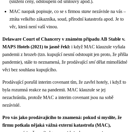
(snížení ceny, odstoupení od smlouvy apod.).
MAC naopak popisuje, co se s firmou
stane
nezávisle na vás –
ztráta velkého zákazníka, soud, přírodní katastrofa apod. Je to
věc, která není vaší vinou.
Delaware Court of Chancery v známém případu AB Stable v.
MAPS Hotels (2021) to jasně řekl:
i když MAC klauzule vyňala
pandemii z hrozeb (tzn. kupující nesmí odstoupit jen proto, že přišla
pandemie), stále to neznamená, že prodávající
smí
dělat mimořádné
věci bez souhlasu kupujícího.
Prodávající porušil interim covenant tím, že zavřel hotely, i když to
byla rozumná reakce na pandemii. MAC klauzule se jej
nezachránila, protože MAC a interim covenant jsou na sobě
nezávislé.
Pro vás jako prodávajícího to znamená: pokud si myslíte, že
firmu potkala nějaká vážná externí katastrofa (MAC),