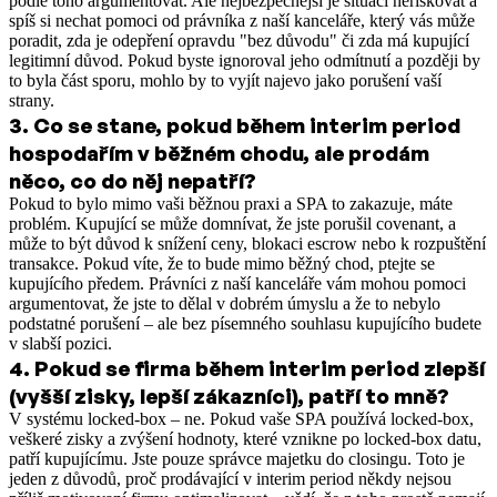
podle toho argumentovat. Ale nejbezpečnější je situaci neriskovat a
spíš si nechat pomoci od právníka z naší kanceláře, který vás může
poradit, zda je odepření opravdu "bez důvodu" či zda má kupující
legitimní důvod. Pokud byste ignoroval jeho odmítnutí a později by
to byla část sporu, mohlo by to vyjít najevo jako porušení vaší
strany.
3
.
Co se stane, pokud během interim period
hospodařím v běžném chodu, ale prodám
něco, co do něj nepatří?
Pokud to bylo mimo vaši běžnou praxi a SPA to zakazuje, máte
problém. Kupující se může domnívat, že jste porušil covenant, a
může to být důvod k snížení ceny, blokaci escrow nebo k rozpuštění
transakce. Pokud víte, že to bude mimo běžný chod, ptejte se
kupujícího předem. Právníci z naší kanceláře vám mohou pomoci
argumentovat, že jste to dělal v dobrém úmyslu a že to nebylo
podstatné porušení – ale bez písemného souhlasu kupujícího budete
v slabší pozici.
4
.
Pokud se firma během interim period zlepší
(vyšší zisky, lepší zákazníci), patří to mně?
V systému locked-box – ne. Pokud vaše SPA používá locked-box,
veškeré zisky a zvýšení hodnoty, které vznikne po locked-box datu,
patří kupujícímu. Jste pouze správce majetku do closingu. Toto je
jeden z důvodů, proč prodávající v interim period někdy nejsou