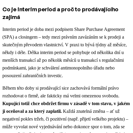
Co je interim period a proč to prodávajícího
zajímá
Interim period je doba mezi podpisem Share Purchase Agreement
(SPA) a closingem – tedy mezi právním zavázáním se k prodeji a
skutečným převodem vlastnictví. V praxi to bývá týdny až měsíce,
někdy i déle. Délka interim period se pohybuje od několika dní u
menších transakcí až po několik měsíců u transakcí s regulačními
podmínkami, jako je schválení antimonopolního úřadu nebo
posouzení zahraničních investic.
Během této doby si prodávající sice zachovává formální právo
rozhodovat o firmě, ale fakticky má velmi omezenou svobodu.
Kupující totiž chce obdržet firmu v zásadě v tom stavu, v jakém
ji oceňoval a za který zaplatil.
Každá znatelná změna – ať už
negativní pokles tržeb, či pozitivní (např. přijetí velkého projektu) –
může vyvolat nové vyjednávání nebo dokonce spor o tom, zda se