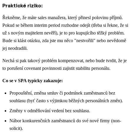
Praktické riziko:
Řekněme, že máte sales manažera, který přinesl polovinu příjmů.
Pokud se během interim period rozhodne odejít (třeba si řekne, že si
už s novým majitelem nevěří), je to pro kupujícího těžký problém.
Bude si klást otázku, zda jste mu něco "nestvořili" nebo nevědomě
jej neodradili.
Nechá si pak takový problém kompenzovat, nebo bude tvrdit, že je
to porušení covenant povinnosti zajistit stabilitu personálu.
Co se v SPA typicky zakazuje:
Propouštění, změna smluv či podmínek zaměstnanců bez
souhlasu (byť často s výjimkou běžných personálních změn).
Změny v odměňování vedení bez souhlasu.
Nábor konkurenčních zaměstnanců do své nové firmy (non-
solicit).