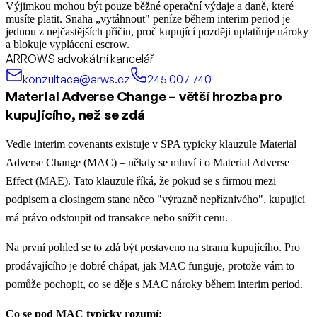
Výjimkou mohou být pouze běžné operační výdaje a daně, které
musíte platit. Snaha „vytáhnout" peníze během interim period je
jednou z nejčastějších příčin, proč kupující později uplatňuje nároky
a blokuje vyplácení escrow.
ARROWS advokátní kancelář
konzultace@arws.cz
245 007 740
Material Adverse Change – větší hrozba pro
kupujícího, než se zdá
Vedle interim covenants existuje v SPA typicky klauzule Material
Adverse Change (MAC) – někdy se mluví i o Material Adverse
Effect (MAE). Tato klauzule říká, že pokud se s firmou mezi
podpisem a closingem stane něco "výrazně nepříznivého", kupující
má právo odstoupit od transakce nebo snížit cenu.
Na první pohled se to zdá být postaveno na stranu kupujícího. Pro
prodávajícího je dobré chápat, jak MAC funguje, protože vám to
pomůže pochopit, co se děje s MAC nároky během interim period.
Co se pod MAC typicky rozumí: