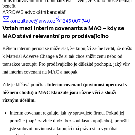
příliš motivovaní firmu optimalizovat – vědí, že z toho prostě nemají
benefit.
ARROWS advokátní kancelář
konzultace@arws.cz
245 007 740
Vztah mezi interim covenants a MAC – kdy se
MAC stává relevantní pro prodávajícího
Během interim period se může stát, že kupující začne tvrdit, že došlo
k Material Adverse Change a že si tak chce snížit cenu nebo od
transakce ustoupit. Pro prodávajícího je důležité pochopit, jaký vliv
má interim covenant na MAC a naopak.
Zde je klíčová poučka:
Interim covenant (povinnost operovat v
běžném chodu) a MAC klauzule jsou různé věci a slouží
různým účelům.
Interim covenant reguluje, jak
vy
spravujete firmu. Pokud jej
porušíte (např. zavřete divizi bez souhlasu kupujícího), porušili
jste smluvní povinnost a kupující má právo si to vymáhat