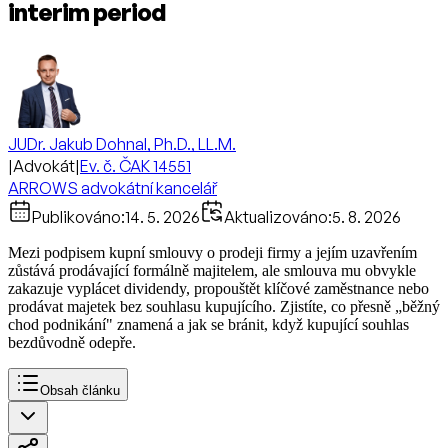
interim period
JUDr. Jakub Dohnal, Ph.D., LL.M.
|
Advokát
|
Ev. č. ČAK 14551
ARROWS advokátní kancelář
Publikováno:
14. 5. 2026
Aktualizováno:
5. 8. 2026
Mezi podpisem kupní smlouvy o prodeji firmy a jejím uzavřením
zůstává prodávající formálně majitelem, ale smlouva mu obvykle
zakazuje vyplácet dividendy, propouštět klíčové zaměstnance nebo
prodávat majetek bez souhlasu kupujícího. Zjistíte, co přesně „běžný
chod podnikání" znamená a jak se bránit, když kupující souhlas
bezdůvodně odepře.
Obsah článku