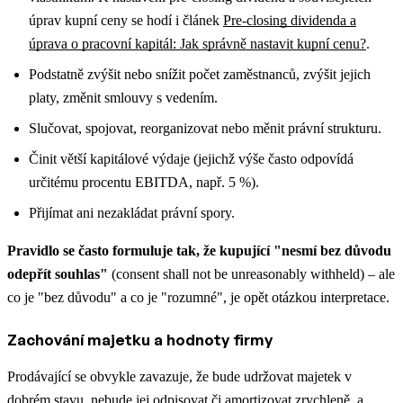
úprav kupní ceny se hodí i článek
Pre-closing dividenda a
úprava o pracovní kapitál: Jak správně nastavit kupní cenu?
.
Podstatně zvýšit nebo snížit počet zaměstnanců, zvýšit jejich
platy, změnit smlouvy s vedením.
Slučovat, spojovat, reorganizovat nebo měnit právní strukturu.
Činit větší kapitálové výdaje (jejichž výše často odpovídá
určitému procentu EBITDA, např. 5 %).
Přijímat ani nezakládat právní spory.
Pravidlo se často formuluje tak, že kupující "nesmí bez důvodu
odepřít souhlas"
(consent shall not be unreasonably withheld) – ale
co je "bez důvodu" a co je "rozumné", je opět otázkou interpretace.
Zachování majetku a hodnoty firmy
Prodávající se obvykle zavazuje, že bude udržovat majetek v
dobrém stavu, nebude jej odpisovat či amortizovat zrychleně, a