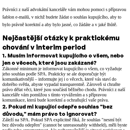
Právníci z naší advokátní kanceláře vám mohou pomoci s přípravou
šablon e-mailů, v nichž budete žádat o souhlas kupujícího, aby to
bylo právně korektní a aby bylo jasné, co žádáte a v jaké lhůtě.
Nejčastější otázky k praktickému
chování v interim period
1
.
Musím informovat kupujícího o všem, nebo
jen o věcech, které jsou zakázané?
Zákonné minimum je informovat kupujícího o všem, co vyžaduje
jeho souhlas podle SPA. Prakticky se ale doporučuje být
komunikativnější – informujte jej i o věcech, které vás staví do
dobrého světla, abyste vypadal transparentně. Zároveň si chraňte
právo dělat věci, které jsou součástí běžného chodu. Právníci z naší
kanceláře vám pomůžou s tímto vyvážením a s přípravou
komunikace, která bude korektní a ochraňující vaše práva.
2
.
Pokud mi kupující odepře souhlas "bez
důvodu," mám právo to ignorovat?
Záleží na SPA. Pokud SPA explicitně říká, že souhlas "nesmí být
bez důvodu odepřen" (cannot be unreasonably withheld), měli byste