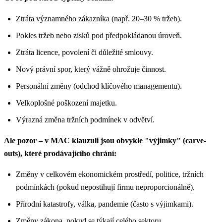
Ztráta významného zákazníka (např. 20–30 % tržeb).
Pokles tržeb nebo zisků pod předpokládanou úroveň.
Ztráta licence, povolení či důležité smlouvy.
Nový právní spor, který vážně ohrožuje činnost.
Personální změny (odchod klíčového managementu).
Velkoplošné poškození majetku.
Výrazná změna tržních podmínek v odvětví.
Ale pozor – v MAC klauzuli jsou obvykle "výjimky" (carve-
outs), které prodávajícího chrání:
Změny v celkovém ekonomickém prostředí, politice, tržních
podmínkách (pokud nepostihují firmu neproporcionálně).
Přírodní katastrofy, válka, pandemie (často s výjimkami).
Změny zákona, pokud se týkají celého sektoru.