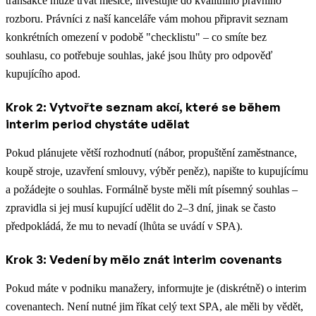
transakce může trvat měsíce, investujte do kvalitního právního
rozboru. Právníci z naší kanceláře vám mohou připravit seznam
konkrétních omezení v podobě "checklistu" – co smíte bez
souhlasu, co potřebuje souhlas, jaké jsou lhůty pro odpověď
kupujícího apod.
Krok 2: Vytvořte seznam akcí, které se během
interim period chystáte udělat
Pokud plánujete větší rozhodnutí (nábor, propuštění zaměstnance,
koupě stroje, uzavření smlouvy, výběr peněz), napište to kupujícímu
a požádejte o souhlas. Formálně byste měli mít písemný souhlas –
zpravidla si jej musí kupující udělit do 2–3 dní, jinak se často
předpokládá, že mu to nevadí (lhůta se uvádí v SPA).
Krok 3: Vedení by mělo znát interim covenants
Pokud máte v podniku manažery, informujte je (diskrétně) o interim
covenantech. Není nutné jim říkat celý text SPA, ale měli by vědět,