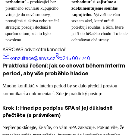
rozhodnutí
– prodávající bez
rozhodnutí si zajistíme a
písemného souhlasu kupujícího
zdokumentujeme souhlas
vstupuje do nové smlouvy,
kupujícího.
Vytvoříme vám
pronajímá si aktiva nebo změní
seznam akcí, které určitě
strategii; později dochází k
potřebují souhlas, a těch, které
sporům o tom, zda to bylo
patří do běžného chodu. To bude
povoleno.
ochraňovat obě strany.
ARROWS advokátní kancelář
konzultace@arws.cz
245 007 740
Praktická řešení: jak se chovat během interim
period, aby vše proběhlo hladce
Mnoho konfliktů v interim period by se dalo předejít prostou
komunikací a dokumentací. Zde je praktický postup:
Krok 1: Hned po podpisu SPA si jej důkladně
přečtěte (s právníkem)
Nepředpokládejte, že víte, co vám SPA zakazuje. Pokud víte, že