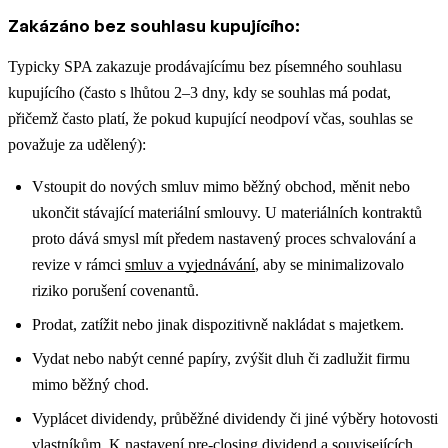
Zakázáno bez souhlasu kupujícího:
Typicky SPA zakazuje prodávajícímu bez písemného souhlasu
kupujícího (často s lhůtou 2–3 dny, kdy se souhlas má podat,
přičemž často platí, že pokud kupující neodpoví včas, souhlas se
považuje za udělený):
Vstoupit do nových smluv mimo běžný obchod, měnit nebo
ukončit stávající materiální smlouvy.
U materiálních kontraktů
proto dává smysl mít předem nastavený proces schvalování a
revize v rámci
smluv a vyjednávání
, aby se minimalizovalo
riziko porušení covenantů.
Prodat, zatížit nebo jinak dispozitivně nakládat s majetkem.
Vydat nebo nabýt cenné papíry, zvýšit dluh či zadlužit firmu
mimo běžný chod.
Vyplácet dividendy, průběžné dividendy či jiné výběry hotovosti
vlastníkům.
K nastavení pre-closing dividend a souvisejících