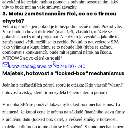
advokátní kanceláře mohou pomoci s právním posouzením, jaký
vliv to bude mít na vaše smluvní závazky.
3
.
Mohu zaměstnancům říci, co se s firmou
chystá?
Velmi opatrně a jen pokud je to bezpodmínečně nutné. Pokud víte,
že se budou chovat diskrétně (manažeři, vlastníci), můžete se
pokusit situaci s nimi projednat. Ale riziko je vysoké – jakmile to
zaměstnanci vědí, rozšíří se to rychle. Pokud to neuvedete v SPA
jako výjimku a kupujícímu se to nebude líbit (třeba se začnou
domlouvat s konkurencí), bude mít legitimní nárok na škodu.
ARROWS advokátní kancelář
konzultace@arws.cz
245 007 740
Majetek, hotovost a "locked-box" mechanismus
Jedním z nejčastějších zdrojů sporů je otázka: Kdo vlastně "vlastní"
hotovost a zisky, které firma vydělá během interim period?
V mnoha SPA se používá takzvaný locked-box mechanismus. To
znamená, že kupní cena je určena na základě finančního stavu firmy
k určitému datu (locked-box date), a veškeré změny v hotovosti,
majetku a dluhu po tomto datu se řeší zpětně. S tímto mechanismem