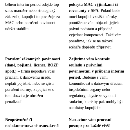
během interim period odejde top
pokryta MAC výjimkami či
sales manažer nebo strategický
covenanty v SPA.
Pokud bude
zákazník; kupující to považuje za
moci kupující vznášet nároky,
MAC nebo porušení povinnosti
pomůžeme vám objasnit jejich
udržet stabilitu.
právní podstatu a případně
vyjednat kompenzaci. Také vám
poradíme, jak se na takové
scénáře dopředu připravit.
Porušení zákonných povinností
Zajistíme vám kontrolu
(daně, pojistné, licence, BOZP
souladu s právními
apod.)
– firma nepodává včas
povinnostmi v průběhu interim
přiznání k daňovému úřadu,
period.
Budeme s vámi
neplatí pojistné, nebo se zjistí
komunikovat s daňovým úřadem,
porušení normy; kupující se o
inspekčními orgány nebo
tom dozví a je ohrožen
regulátory, abyste se vyhnuli
penalizací.
sankcím, které by pak mohly být
namítány kupujícím.
Neoprávněné či
Nastavíme vám procesní
nedokumentované transakce či
postup: pro každé větší