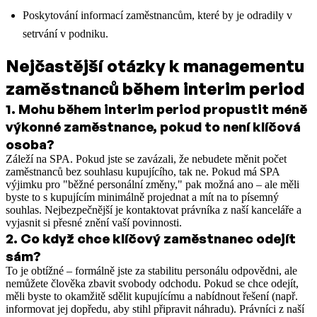
Poskytování informací zaměstnancům, které by je odradily v
setrvání v podniku.
Nejčastější otázky k managementu
zaměstnanců během interim period
1
.
Mohu během interim period propustit méně
výkonné zaměstnance, pokud to není klíčová
osoba?
Záleží na SPA. Pokud jste se zavázali, že nebudete měnit počet
zaměstnanců bez souhlasu kupujícího, tak ne. Pokud má SPA
výjimku pro "běžné personální změny," pak možná ano – ale měli
byste to s kupujícím minimálně projednat a mít na to písemný
souhlas. Nejbezpečnější je kontaktovat právníka z naší kanceláře a
vyjasnit si přesné znění vaší povinnosti.
2
.
Co když chce klíčový zaměstnanec odejít
sám?
To je obtížné – formálně jste za stabilitu personálu odpovědni, ale
nemůžete člověka zbavit svobody odchodu. Pokud se chce odejít,
měli byste to okamžitě sdělit kupujícímu a nabídnout řešení (např.
informovat jej dopředu, aby stihl připravit náhradu). Právníci z naší