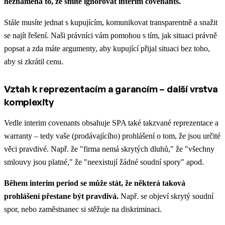
neznamená to, že smíte ignorovat interim covenants.
Stále musíte jednat s kupujícím, komunikovat transparentně a snažit
se najít řešení. Naši právníci vám pomohou s tím, jak situaci právně
popsat a zda máte argumenty, aby kupující přijal situaci bez toho,
aby si zkrátil cenu.
Vztah k reprezentacím a garancím – další vrstva
komplexity
Vedle interim covenants obsahuje SPA také takzvané reprezentace a
warranty – tedy vaše (prodávajícího) prohlášení o tom, že jsou určité
věci pravdivé. Např. že "firma nemá skrytých dluhů," že "všechny
smlouvy jsou platné," že "neexistují žádné soudní spory" apod.
Během interim period se může stát, že některá taková
prohlášení přestane být pravdivá.
Např. se objeví skrytý soudní
spor, nebo zaměstnanec si stěžuje na diskriminaci.