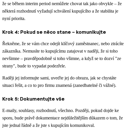
že se během interim period nemůžete chovat tak jako obvykle – že
některá rozhodnutí vyžadují schválení kupujícího a že stabilita je
nyní priorita.
Krok 4: Pokud se něco stane – komunikujte
Řekněme, že se vám chce odejít klíčový zaměstnanec, nebo ztrácíte
zákazníka. Nemusíte to kupujícímu zatajovat v naději, že si toho
nevšimne – pravděpodobně si toho všimne, a když se to dozví "ze
strany", bude to vypadat podezřele.
Raději jej informujte sami, uveďte jej do obrazu, jak se chystáte
situaci řešit, a co to pro firmu znamená (zanedbatelné či vážné).
Krok 5: Dokumentujte vše
E-maily, souhlasy, rozhodnutí, všechno. Později, pokud dojde ke
sporu, bude právě dokumentace nejdůležitějším důkazem o tom, že
jste jednal řádně a že jste s kupujícím komunikoval.