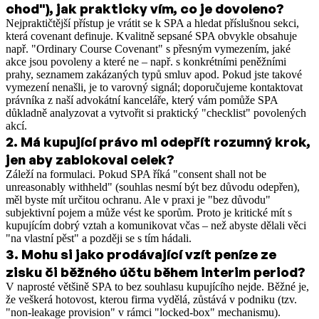
chod"), jak prakticky vím, co je dovoleno?
Nejpraktičtější přístup je vrátit se k SPA a hledat příslušnou sekci,
která covenant definuje. Kvalitně sepsané SPA obvykle obsahuje
např. "Ordinary Course Covenant" s přesným vymezením, jaké
akce jsou povoleny a které ne – např. s konkrétními peněžními
prahy, seznamem zakázaných typů smluv apod. Pokud jste takové
vymezení nenašli, je to varovný signál; doporučujeme kontaktovat
právníka z naší advokátní kanceláře, který vám pomůže SPA
důkladně analyzovat a vytvořit si praktický "checklist" povolených
akcí.
2
.
Má kupující právo mi odepřít rozumný krok,
jen aby zablokoval celek?
Záleží na formulaci. Pokud SPA říká "consent shall not be
unreasonably withheld" (souhlas nesmí být bez důvodu odepřen),
měl byste mít určitou ochranu. Ale v praxi je "bez důvodu"
subjektivní pojem a může vést ke sporům. Proto je kritické mít s
kupujícím dobrý vztah a komunikovat včas – než abyste dělali věci
"na vlastní pěst" a později se s tím hádali.
3
.
Mohu si jako prodávající vzít peníze ze
zisku či běžného účtu během interim period?
V naprosté většině SPA to bez souhlasu kupujícího nejde. Běžné je,
že veškerá hotovost, kterou firma vydělá, zůstává v podniku (tzv.
"non-leakage provision" v rámci "locked-box" mechanismu).