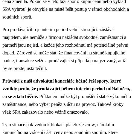
cena změnila.
Pokud se v této fázi spor o kupní cenu nebo výklad
SPA vyhrotí, je obvykle na místě řešit postup v rámci
obchodních a
soudních sporů
.
Pro prodávajícího je interim period velmi stresující: zůstává
majitelem, ale nemůže s firmou nakládat svobodně, zaměstnanci a
partneři jsou nejistí, a každé jeho rozhodnutí má potenciálně právní
dopad. Zároveň se může stát, že financování na straně kupujícího
padne, transakce selže a prodávající si připadá paralyzovaný, aniž
by se prodej uskutečnil.
Právníci z naší advokátní kanceláře běžně řeší spory, které
vznikly proto, že prodávající během interim period udělal něco,
co se zdálo běžné.
Příkladem může být propuštění slabě výkonného
zaměstnance, nebo výběr peněz z účtu na provoz. Takové kroky
však SPA zakazovalo nebo vážně omezovalo.
Tyto situace pak vedou k blokaci plateb z escrow, nárokům
kupujícího na vrácení části ceny nebo soudním sporům, které