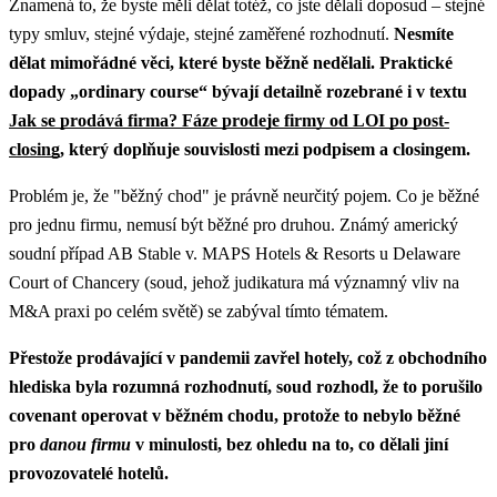
Znamená to, že byste měli dělat totéž, co jste dělali doposud – stejné
typy smluv, stejné výdaje, stejné zaměřené rozhodnutí.
Nesmíte
dělat mimořádné věci, které byste běžně nedělali.
Praktické
dopady „ordinary course“ bývají detailně rozebrané i v textu
Jak se prodává firma? Fáze prodeje firmy od LOI po post-
closing
, který doplňuje souvislosti mezi podpisem a closingem.
Problém je, že "běžný chod" je právně neurčitý pojem. Co je běžné
pro jednu firmu, nemusí být běžné pro druhou. Známý americký
soudní případ AB Stable v. MAPS Hotels & Resorts u Delaware
Court of Chancery (soud, jehož judikatura má významný vliv na
M&A praxi po celém světě) se zabýval tímto tématem.
Přestože prodávající v pandemii zavřel hotely, což z obchodního
hlediska byla rozumná rozhodnutí, soud rozhodl, že to porušilo
covenant operovat v běžném chodu, protože to nebylo běžné
pro
danou firmu
v minulosti, bez ohledu na to, co dělali jiní
provozovatelé hotelů.