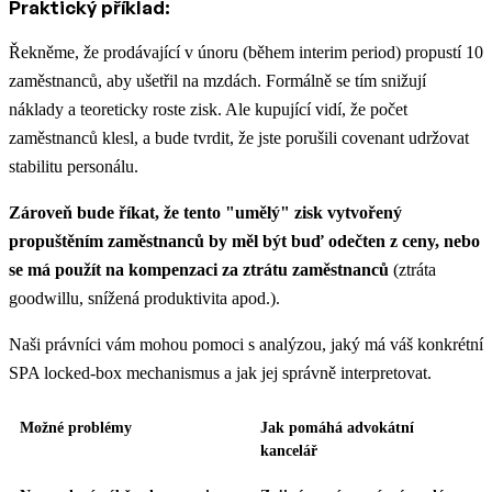
Praktický příklad:
Řekněme, že prodávající v únoru (během interim period) propustí 10
zaměstnanců, aby ušetřil na mzdách. Formálně se tím snižují
náklady a teoreticky roste zisk. Ale kupující vidí, že počet
zaměstnanců klesl, a bude tvrdit, že jste porušili covenant udržovat
stabilitu personálu.
Zároveň bude říkat, že tento "umělý" zisk vytvořený
propuštěním zaměstnanců by měl být buď odečten z ceny, nebo
se má použít na kompenzaci za ztrátu zaměstnanců
(ztráta
goodwillu, snížená produktivita apod.).
Naši právníci vám mohou pomoci s analýzou, jaký má váš konkrétní
SPA locked-box mechanismus a jak jej správně interpretovat.
Možné problémy
Jak pomáhá advokátní
kancelář