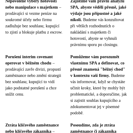
Nepovolené výběry hotovosti
Zajistíme vám právní analýzu
nebo manipulace s majetkem
–
SPA, abyste věděli přesně, jaké
prodávající si vezme peníze na
výdaje jsou přípustné a jaké
soukromé účely nebo firmu
nikoli.
Budeme vás konzultovat
zadlužuje bez souhlasu; kupující
při větších rozhodnutích o
to zjistí a blokuje platbu z escrow.
nakládání s majetkem či
hotovostí, abyste se vyhnuli
právnímu sporu po closingu.
Porušení interim covenant
Pomůžeme vám porozumět
operovat v běžném chodu
–
vlastnímu SPA a definovat, co
prodávající zavře divizi, propustí
přesně znamená "běžný chod"
zaměstnance nebo změní strategii
v kontextu vaší firmy.
Budeme
bez souhlasu; kupující to vidí
vás informovat, když se chystáte
jako podstatné porušení a chce
učinit kroky, které by mohly být
snížit cenu.
problematické, a doporučíme, jak
si zajistit souhlas kupujícího a
zdokumentovat jej v písemné
podobě.
Ztráta klíčového zaměstnance
Posoudíme, zda je ztráta
nebo klíčového zákazníka
–
zaměstnance či zákazníka