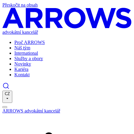
Přeskočit na obsah
advokátní kancelář
Proč ARROWS
Náš tým
International
Služby a obory
Novinky
Kariéra
Kontakt
CZ
ARROWS advokátní kancelář