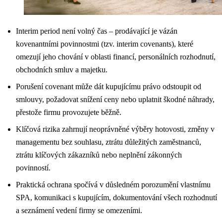
Interim period není volný čas – prodávající je vázán
kovenantními povinnostmi (tzv. interim covenants), které
omezují jeho chování v oblasti financí, personálních rozhodnutí,
obchodních smluv a majetku.
Porušení covenant může dát kupujícímu právo odstoupit od
smlouvy, požadovat snížení ceny nebo uplatnit škodné náhrady,
přestože firmu provozujete běžně.
Klíčová rizika zahrnují neoprávněné výběry hotovosti, změny v
managementu bez souhlasu, ztrátu důležitých zaměstnanců,
ztrátu klíčových zákazníků nebo neplnění zákonných
povinností.
Praktická ochrana spočívá v důsledném porozumění vlastnímu
SPA, komunikaci s kupujícím, dokumentování všech rozhodnutí
a seznámení vedení firmy se omezeními.