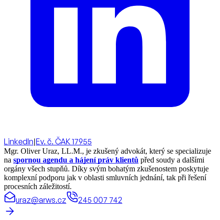
LinkedIn
|
Ev. č. ČAK 17955
Mgr. Oliver Uraz, LL.M., je zkušený advokát, který se specializuje
na
spornou agendu a hájení práv klientů
před soudy a dalšími
orgány všech stupňů. Díky svým bohatým zkušenostem poskytuje
komplexní podporu jak v oblasti smluvních jednání, tak při řešení
procesních záležitostí.
uraz@arws.cz
245 007 742