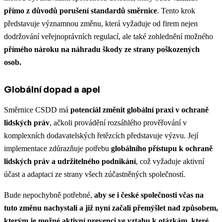
přímo z důvodů porušení standardů směrnice
. Tento krok
představuje významnou změnu, která vyžaduje od firem nejen
dodržování veřejnoprávních regulací, ale také zohlednění možného
přímého nároku na náhradu škody ze strany poškozených
osob.
Globální dopad a apel
Směrnice CSDD má
potenciál změnit globální praxi v ochraně
lidských práv
, ačkoli provádění rozsáhlého prověřování v
komplexních dodavatelských řetězcích představuje výzvu. Její
implementace zdůrazňuje potřebu
globálního přístupu k ochraně
lidských práv a udržitelného podnikání
, což vyžaduje aktivní
účast a adaptaci ze strany všech zúčastněných společností.
Bude nepochybně potřebné,
aby se i české společnosti včas na
tuto změnu nachystali a již nyní začali přemýšlet nad způsobem,
kterým je možné aktivní prevenci ve vztahu k otázkám, které