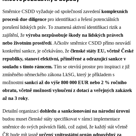
Směrnice CSDD vyžaduje od společností zavedení
komplexních
procesů due diligence
pro identifikaci a řešení potenciálních
porušení lidských práv. To znamená aktivní identifikaci rizik a
zajištění, že
výroba nezpůsobuje škody na lidských právech
nebo životním prostředí
.
Ačkoliv směrnice CSDD přímo neuvádí
konkrétní sankce, je očekáváno, že
členské státy EU, včetně České
republiky, stanoví efektivní, přiměřené a odrazující sankce v
souladu s tímto rámcem.
Tím se otevírá prostor pro inspiraci z již
zmíněného německého zákona LkSG, který je příkladem s
možnostmi
sankcí až do výše 800 000 EUR nebo 2 % ročního
obratu, včetně možnosti vyloučení z dotací a veřejných zakázek
až na 3 roky
.
Detailní organizaci
dohledu a sankcionování na národní úrovni
budou muset členské státy specifikovat v rámci implementace
směrnice do svých právních řádů, což zajistí, že každý stát včetně
ČR bude mít jasně
určený vnitrostátní orgán odpovědný za