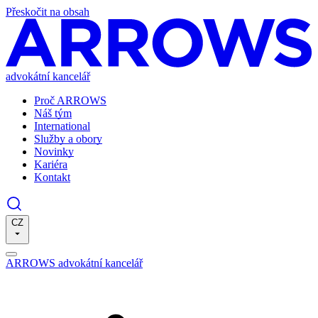
Přeskočit na obsah
advokátní kancelář
Proč ARROWS
Náš tým
International
Služby a obory
Novinky
Kariéra
Kontakt
CZ
ARROWS advokátní kancelář