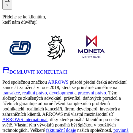
CZ
Přidejte se ke klientům,
kteří nám důvěřují
DOMLUVIT KONZULTACI
Pod společnou značkou
ARROWS
působí přední česká advokátní
kancelář založená v roce 2018, která se primárně zaměřuje na
transakce
,
realitní právo
,
development
a
pracovní právo
. Tým
složený ze zkušených advokátů, právníků, daňových poradců a
účetních garantuje odborné řešení komplexních problémů
podnikatelů, realitních kanceláří, firem, developerů, investorů a
zahraničních klientů. ARROWS má vlastní mezinárodní síť
ARROWS international
, díky které pomáhá klientům po celém
světě. Vlastní tým vývojářů pomáhá být špičkou v použitých
technologiích. Veškeré
fakturační údaje
našich společností,
povinná