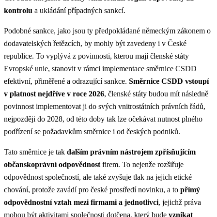
kontrolu
a ukládání případných sankcí.
Podobné sankce, jako jsou ty předpokládané německým zákonem o
dodavatelských řetězcích, by mohly být zavedeny i v České
republice. To vyplývá z povinnosti, kterou mají členské státy
Evropské unie, stanovit v rámci implementace směrnice CSDD
efektivní, přiměřené a odrazující sankce.
Směrnice CSDD vstoupí
v platnost nejdříve v roce 2026
, členské státy budou mít následně
povinnost implementovat ji do svých vnitrostátních právních řádů,
nejpozději do 2028, od této doby tak lze očekávat nutnost plného
podřízení se požadavkům směrnice i od českých podniků.
Tato směrnice je tak
dalším právním nástrojem zpřísňujícím
občanskoprávní odpovědnost
firem. To nejenže rozšiřuje
odpovědnost společností, ale také zvyšuje tlak na jejich etické
chování, protože zavádí pro české prostředí novinku, a to
přímý
odpovědnostní vztah mezi firmami a jednotlivci
, jejichž práva
mohou být aktivitami společnosti dotčena, který bude
vznikat