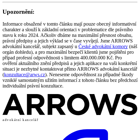
Upozornění:
Informace obsažené v tomto článku mají pouze obecný informativní
charakter a slouží k základní orientaci v problematice dle právního
stavu k roku 2024. Ačkoliv dbáme na maximální přesnost obsahu,
právní předpisy a jejich výklad se v čase vyvíjejí. Jsme ARROWS
advokátní kancelář, subjekt zapsaný u
České advokátní komory
(náš
orgán dohledu), a pro maximální bezpečí klientů jsme pojištěni pro
případ profesní odpovědnosti s limitem 400.000.000 Kč. Pro
ověření aktuálního znění předpisů a jejich aplikace na vaši konkrétní
situaci je nezbytné kontaktovat přímo ARROWS advokátní kancelář
(
konzultace@arws.cz
). Neneseme odpovědnost za případné škody
vzniklé samostatným užitím informací z tohoto článku bez předchozí
individuální právní konzultace.
advokátní kancelář