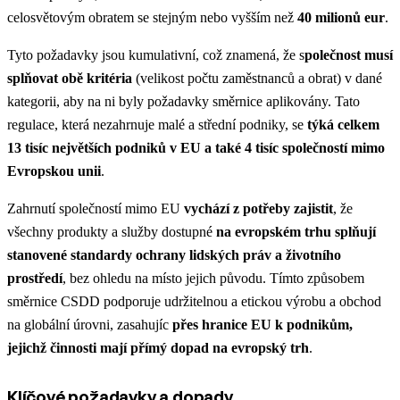
celosvětovým obratem se stejným nebo vyšším než
40 milionů eur
.
Tyto požadavky jsou kumulativní, což znamená, že s
polečnost musí
splňovat obě kritéria
(velikost počtu zaměstnanců a obrat) v dané
kategorii, aby na ni byly požadavky směrnice aplikovány. Tato
regulace, která nezahrnuje malé a střední podniky, se
týká celkem
13 tisíc největších podniků v EU a také 4 tisíc společností mimo
Evropskou unii
.
Zahrnutí společností mimo EU
vychází z potřeby zajistit
, že
všechny produkty a služby dostupné
na evropském trhu splňují
stanovené standardy ochrany lidských práv a životního
prostředí
, bez ohledu na místo jejich původu. Tímto způsobem
směrnice CSDD podporuje udržitelnou a etickou výrobu a obchod
na globální úrovni, zasahujíc
přes hranice EU k podnikům,
jejichž činnosti mají přímý dopad na evropský trh
.
Klíčové požadavky a dopady