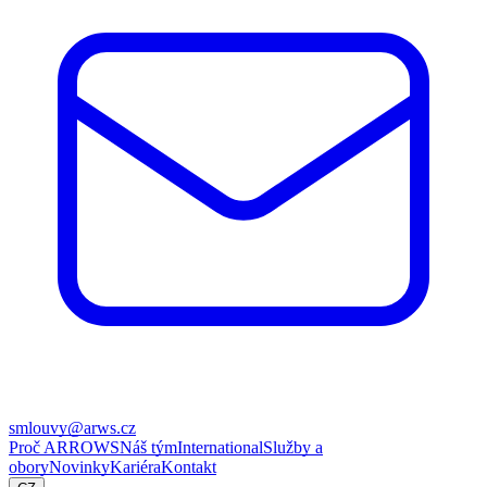
smlouvy@arws.cz
Proč ARROWS
Náš tým
International
Služby a
obory
Novinky
Kariéra
Kontakt