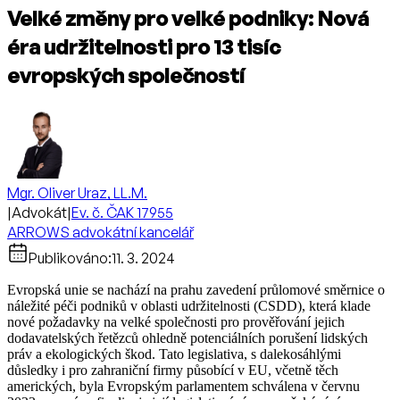
Velké změny pro velké podniky: Nová
éra udržitelnosti pro 13 tisíc
evropských společností
Mgr. Oliver Uraz, LL.M.
|
Advokát
|
Ev. č. ČAK 17955
ARROWS advokátní kancelář
Publikováno:
11. 3. 2024
Evropská unie se nachází na prahu zavedení průlomové směrnice o
náležité péči podniků v oblasti udržitelnosti (CSDD), která klade
nové požadavky na velké společnosti pro prověřování jejich
dodavatelských řetězců ohledně potenciálních porušení lidských
práv a ekologických škod. Tato legislativa, s dalekosáhlými
důsledky i pro zahraniční firmy působící v EU, včetně těch
amerických, byla Evropským parlamentem schválena v červnu