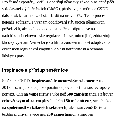
Pro české exportéry, kteří již dodržují německý zákon o náležité péči
v dodavatelských řetězcích (LkSG), představuje směrnice CSDD
další krok k harmonizaci standardů na úrovni EU. Tento proces
nejenže zdůrazňuje význam dodržování stávajících německých
požadavků, ale také poukazuje na potřebu připravit se na
nadcházející celoevropské regulace. Tím se, mimo jiné, zdůrazňuje
klíčový význam Německa jako trhu a zároveň nutnost adaptace na
evropskou legislativní krajinu v oblasti udržitelnosti a ochrany
lidských práv.
Inspirace a přístup směrnice
Směrnice CSDD,
inspirovaná francouzským zákonem
z roku
2017, rozšiřuje koncept korporátní odpovědnosti na širší evropský
kontext.
Cílí na velké firmy
s více než
500 zaměstnanci,
a zároveň
celosvětovým obratem
přesahujícím
150 milionů eur
, stejně jako
na
společnosti v rizikových sektorech
, jako jsou zemědělství a
textilní průmysl, s více než
250 zaměstnanci,
a zároveň