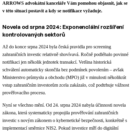
ARROWS advokátní kanceláře Vám pomohou objasnit, jak se
v této situaci postavit a kdy se notifikace vyžaduje.
Novela od srpna 2024: Exponenciální rozšíření
kontrolovaných sektorů
Až do konce srpna 2024 byla česká pravidla pro screening
zahraničních investic relativně shovívavá. Ročně podléhalo povinné
notifikaci jen několik jednotek transakcí. Vetšina historická
schválení automaticky skončila bez podmínek povolením – avšak
Ministerstvo průmyslu a obchodu (MPO) již v minulosti několikrát
vstup zahraničním investorům zcela zakázalo, což podtrhuje vážnost
prověřovacího procesu.
Nyní se všechno mění. Od 24. srpna 2024 nabyla účinnosti novela
zákona, která systematicky propojila prověřování zahraničních
investic s novým zákonem o kybernetické bezpečnosti, konkrétně s
implementací směrnice NIS2.
Pokud investice míří do digitální