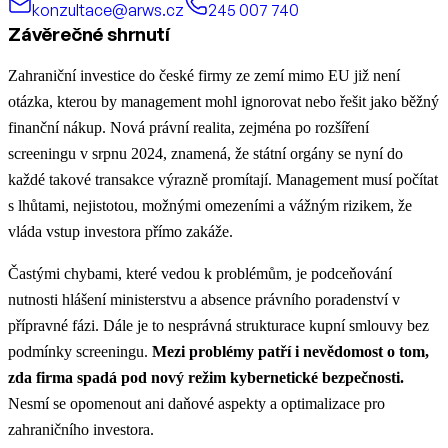
konzultace@arws.cz
245 007 740
Závěrečné shrnutí
Zahraniční investice do české firmy ze zemí mimo EU již není
otázka, kterou by management mohl ignorovat nebo řešit jako běžný
finanční nákup. Nová právní realita, zejména po rozšíření
screeningu v srpnu 2024, znamená, že státní orgány se nyní do
každé takové transakce výrazně promítají. Management musí počítat
s lhůtami, nejistotou, možnými omezeními a vážným rizikem, že
vláda vstup investora přímo zakáže.
Častými chybami, které vedou k problémům, je podceňování
nutnosti hlášení ministerstvu a absence právního poradenství v
přípravné fázi. Dále je to nesprávná strukturace kupní smlouvy bez
podmínky screeningu.
Mezi problémy patří i nevědomost o tom,
zda firma spadá pod nový režim kybernetické bezpečnosti.
Nesmí se opomenout ani daňové aspekty a optimalizace pro
zahraničního investora.