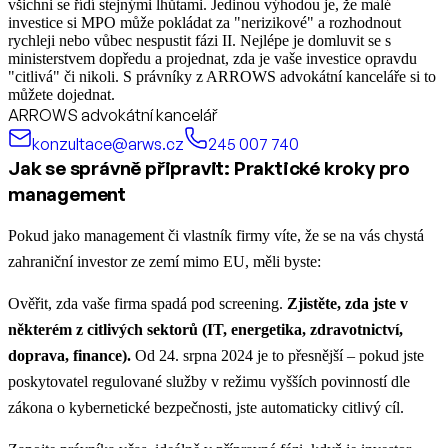
všichni se řídí stejnými lhůtami. Jedinou výhodou je, že malé
investice si MPO může pokládat za "nerizikové" a rozhodnout
rychleji nebo vůbec nespustit fázi II. Nejlépe je domluvit se s
ministerstvem dopředu a projednat, zda je vaše investice opravdu
"citlivá" či nikoli. S právníky z ARROWS advokátní kanceláře si to
můžete dojednat.
ARROWS advokátní kancelář
konzultace@arws.cz
245 007 740
Jak se správně připravit: Praktické kroky pro
management
Pokud jako management či vlastník firmy víte, že se na vás chystá
zahraniční investor ze zemí mimo EU, měli byste:
Ověřit, zda vaše firma spadá pod screening.
Zjistěte, zda jste v
některém z citlivých sektorů (IT, energetika, zdravotnictví,
doprava, finance).
Od 24. srpna 2024 je to přesnější – pokud jste
poskytovatel regulované služby v režimu vyšších povinností dle
zákona o kybernetické bezpečnosti, jste automaticky citlivý cíl.