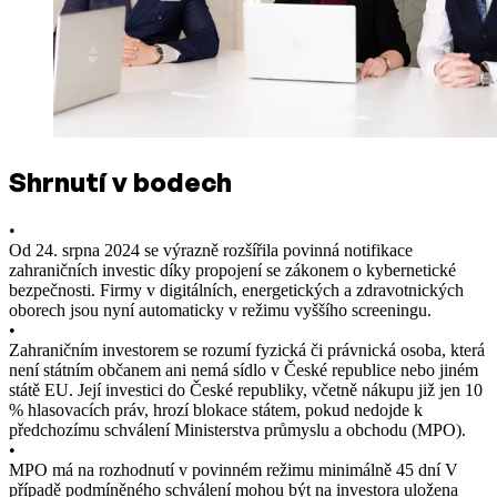
Shrnutí v bodech
•
Od 24. srpna 2024 se výrazně rozšířila povinná notifikace
zahraničních investic díky propojení se zákonem o kybernetické
bezpečnosti. Firmy v digitálních, energetických a zdravotnických
oborech jsou nyní automaticky v režimu vyššího screeningu.
•
Zahraničním investorem se rozumí fyzická či právnická osoba, která
není státním občanem ani nemá sídlo v České republice nebo jiném
státě EU. Její investici do České republiky, včetně nákupu již jen 10
% hlasovacích práv, hrozí blokace státem, pokud nedojde k
předchozímu schválení Ministerstva průmyslu a obchodu (MPO).
•
MPO má na rozhodnutí v povinném režimu minimálně 45 dní V
případě podmíněného schválení mohou být na investora uložena