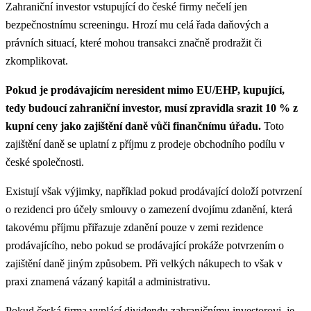
Zahraniční investor vstupující do české firmy nečelí jen
bezpečnostnímu screeningu. Hrozí mu celá řada daňových a
právních situací, které mohou transakci značně prodražit či
zkomplikovat.
Pokud je prodávajícím neresident mimo EU/EHP, kupující,
tedy budoucí zahraniční investor, musí zpravidla srazit 10 % z
kupní ceny jako zajištění daně vůči finančnímu úřadu.
Toto
zajištění daně se uplatní z příjmu z prodeje obchodního podílu v
české společnosti.
Existují však výjimky, například pokud prodávající doloží potvrzení
o rezidenci pro účely smlouvy o zamezení dvojímu zdanění, která
takovému příjmu přiřazuje zdanění pouze v zemi rezidence
prodávajícího, nebo pokud se prodávající prokáže potvrzením o
zajištění daně jiným způsobem. Při velkých nákupech to však v
praxi znamená vázaný kapitál a administrativu.
Pokud česká firma vyplácí dividendu zahraničnímu investorovi, je