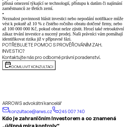
přísná omezení týkající se technologií, přístupu k datům či najímání
zaměstnanců ze třetích zemí.
•
Neznalost povinnosti hlásit investici nebo nepodání notifikace může
vést k pokutě až 10 % z čistého ročního obratu dotčené firmy, nebo
až 100 000 000 Kč, pokud obrat nelze zjistit. Hrozí také retroaktivní
zákaz trvání investice a nucený prodej. Naši právníci vám pomáhají
identifikovat rizika již v přípravné fázi.
POTŘEBUJETE POMOC S PROVĚŘOVÁNÍM ZAH.
INVESTIC?
Kontaktujte nás pro odborné právní poradenství.
DOMLUVIT KONZULTACI
ARROWS advokátní kancelář
konzultace@arws.cz
245 007 740
Kdo je zahraničním investorem a co znamená
„účinná míra kontroly“