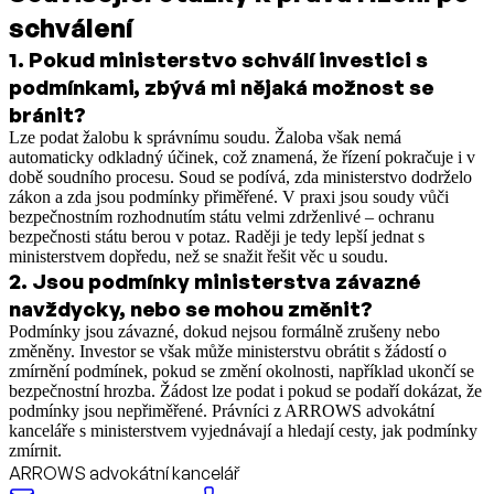
schválení
1
.
Pokud ministerstvo schválí investici s
podmínkami, zbývá mi nějaká možnost se
bránit?
Lze podat žalobu k správnímu soudu. Žaloba však nemá
automaticky odkladný účinek, což znamená, že řízení pokračuje i v
době soudního procesu. Soud se podívá, zda ministerstvo dodrželo
zákon a zda jsou podmínky přiměřené. V praxi jsou soudy vůči
bezpečnostním rozhodnutím státu velmi zdrženlivé – ochranu
bezpečnosti státu berou v potaz. Raději je tedy lepší jednat s
ministerstvem dopředu, než se snažit řešit věc u soudu.
2
.
Jsou podmínky ministerstva závazné
navždycky, nebo se mohou změnit?
Podmínky jsou závazné, dokud nejsou formálně zrušeny nebo
změněny. Investor se však může ministerstvu obrátit s žádostí o
zmírnění podmínek, pokud se změní okolnosti, například ukončí se
bezpečnostní hrozba. Žádost lze podat i pokud se podaří dokázat, že
podmínky jsou nepřiměřené. Právníci z ARROWS advokátní
kanceláře s ministerstvem vyjednávají a hledají cesty, jak podmínky
zmírnit.
ARROWS advokátní kancelář