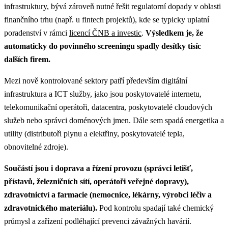
infrastruktury, bývá zároveň nutné řešit regulatorní dopady v oblasti
finančního trhu (např. u fintech projektů), kde se typicky uplatní
poradenství v rámci
licencí ČNB a investic
.
Výsledkem je, že
automaticky do povinného screeningu spadly desítky tisíc
dalších firem.
Mezi nově kontrolované sektory patří především digitální
infrastruktura a ICT služby, jako jsou poskytovatelé internetu,
telekomunikační operátoři, datacentra, poskytovatelé cloudových
služeb nebo správci doménových jmen. Dále sem spadá energetika a
utility (distributoři plynu a elektřiny, poskytovatelé tepla,
obnovitelné zdroje).
Součástí jsou i doprava a řízení provozu (správci letišť,
přístavů, železničních sítí, operátoři veřejné dopravy),
zdravotnictví a farmacie (nemocnice, lékárny, výrobci léčiv a
zdravotnického materiálu).
Pod kontrolu spadají také chemický
průmysl a zařízení podléhající prevenci závažných havárií.