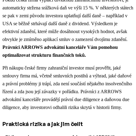
automaticky stržena srážková daň ve výši 15 %. V některých státech
se pak v zemi původu investora uplatňují další daně – například v
USA se běžně strhávají další daně z dividend. Výsledkem je
efektivní zdanění, které může dosáhnout vysokých hodnot, avšak
obvykle je zmírněno aplikací smluv o zamezení dvojímu zdanění.
Právníci ARROWS advokátní kanceláře Vám pomohou
optimalizovat strukturu finančních toků.
Při nákupu české firmy zahraniční investor musí prověřit, jaké
smlouvy firma má, včetně smluvních postihů a výhrad, jaké daňové
a právní problémy ji trápí, zda není součástí nějakého insolvenčního
řízení a zda jsou její závazky v pořádku. Právníci z ARROWS
advokátní kanceláře provádějí právní due diligence a daňovou due
diligence, aby investorovi odhalili rizika skrytá v historii firmy.
Praktická rizika a jak jim čelit