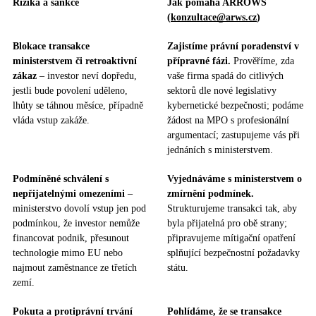
Rizika a sankce
Jak pomáhá ARROWS
(
konzultace@arws.cz
)
Blokace transakce
Zajistíme právní poradenství v
ministerstvem či retroaktivní
přípravné fázi.
Prověříme, zda
zákaz
– investor neví dopředu,
vaše firma spadá do citlivých
jestli bude povolení uděleno,
sektorů dle nové legislativy
lhůty se táhnou měsíce, případně
kybernetické bezpečnosti; podáme
vláda vstup zakáže.
žádost na MPO s profesionální
argumentací; zastupujeme vás při
jednáních s ministerstvem.
Podmíněné schválení s
Vyjednáváme s ministerstvem o
nepřijatelnými omezeními
–
zmírnění podmínek.
ministerstvo dovolí vstup jen pod
Strukturujeme transakci tak, aby
podmínkou, že investor nemůže
byla přijatelná pro obě strany;
financovat podnik, přesunout
připravujeme mítigační opatření
technologie mimo EU nebo
splňující bezpečnostní požadavky
najmout zaměstnance ze třetích
státu.
zemí.
Pokuta a protiprávní trvání
Pohlídáme, že se transakce