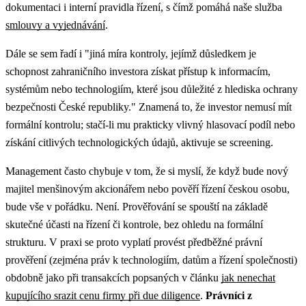
dokumentaci i interní pravidla řízení, s čímž pomáhá naše služba
smlouvy a vyjednávání
.
Dále se sem řadí i "jiná míra kontroly, jejímž důsledkem je
schopnost zahraničního investora získat přístup k informacím,
systémům nebo technologiím, které jsou důležité z hlediska ochrany
bezpečnosti České republiky." Znamená to, že investor nemusí mít
formální kontrolu; stačí-li mu prakticky vlivný hlasovací podíl nebo
získání citlivých technologických údajů, aktivuje se screening.
Management často chybuje v tom, že si myslí, že když bude nový
majitel menšinovým akcionářem nebo pověří řízení českou osobu,
bude vše v pořádku. Není. Prověřování se spouští na základě
skutečné účasti na řízení či kontrole, bez ohledu na formální
strukturu.
V praxi se proto vyplatí provést předběžné právní
prověření (zejména práv k technologiím, datům a řízení společnosti)
obdobně jako při transakcích popsaných v článku
jak nenechat
kupujícího srazit cenu firmy při due diligence
.
Právníci z