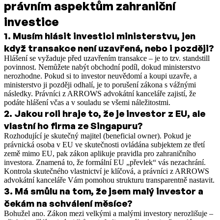
právním aspektům zahraniční
investice
1
.
Musím hlásit investici ministerstvu, jen
když transakce není uzavřená, nebo i později?
Hlášení se vyžaduje před uzavřením transakce – je to tzv. standstill
povinnost. Nemůžete nabýt obchodní podíl, dokud ministerstvo
nerozhodne. Pokud si to investor neuvědomí a koupi uzavře, a
ministerstvo ji později odhalí, je to porušení zákona s vážnými
následky. Právníci z ARROWS advokátní kanceláře zajistí, že
podáte hlášení včas a v souladu se všemi náležitostmi.
2
.
Jakou roli hraje to, že je investor z EU, ale
vlastní ho firma ze Singapuru?
Rozhodující je skutečný majitel (beneficial owner). Pokud je
právnická osoba v EU ve skutečnosti ovládána subjektem ze třetí
země mimo EU, pak zákon aplikuje pravidla pro zahraničního
investora. Znamená to, že formální EU „převlek“ vás nezachrání.
Kontrola skutečného vlastnictví je klíčová, a právníci z ARROWS
advokátní kanceláře Vám pomohou strukturu transparentně nastavit.
3
.
Má smůlu na tom, že jsem malý investor a
čekám na schválení měsíce?
Bohužel ano. Zákon mezi velkými a malými investory nerozlišuje –