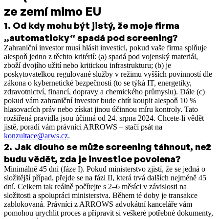
ze zemí mimo EU
1
.
Od kdy mohu být jistý, že moje firma
„automaticky“ spadá pod screening?
Zahraniční investor musí hlásit investici, pokud vaše firma splňuje
alespoň jedno z těchto kritérií: (a) spadá pod vojenský materiál,
zboží dvojího užití nebo kritickou infrastrukturu; (b) je
poskytovatelkou regulované služby v režimu vyšších povinností dle
zákona o kybernetické bezpečnosti (to se týká IT, energetiky,
zdravotnictví, financí, dopravy a chemického průmyslu). Dále (c)
pokud vám zahraniční investor bude chtít koupit alespoň 10 %
hlasovacích práv nebo získat jinou účinnou míru kontroly. Tato
rozšířená pravidla jsou účinná od 24. srpna 2024. Chcete-li vědět
jistě, poradí vám právníci ARROWS – stačí psát na
konzultace@arws.cz
.
2
.
Jak dlouho se může screening táhnout, než
budu vědět, zda je investice povolena?
Minimálně 45 dní (fáze I). Pokud ministerstvo zjistí, že se jedná o
složitější případ, přejde se na fázi II, která trvá dalších nejméně 45
dní. Celkem tak reálně počítejte s 2–6 měsíci v závislosti na
složitosti a spolupráci ministerstva. Během té doby je transakce
zablokovaná. Právníci z ARROWS advokátní kanceláře vám
pomohou urychlit proces a připravit si veškeré potřebné dokumenty,