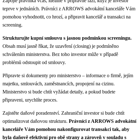
Zapojte právníka včas, ideálně v přípravné fázi, když je investor
teprve v jednáních. Právníci z ARROWS advokátní kanceláře Vám
pomohou vyhodnotit, co hrozí, a připravit kancelář a transakci na
screening.
Strukturujte kupní smlouvu s jasnou podmínkou screeningu.
Obsah musí jasně říkat, že uzavření (closing) je podmíněno
schválením ministerstva. Bez toho investor může v případě
problémů odstoupit od smlouvy.
Připravte si dokumenty pro ministerstvo – informace o firmě, jejím
majetku, smlouvách, zaměstnancích, propojení na cizinu.
Ministerstvo si bude chtít vyžádat detaily, a pokud budete
připraveni, urychlíte proces.
Zajistěte daňové poradenství. Zahraniční investor si bude chtít
optimalizovat daňovou strukturu.
Právníci z ARROWS advokátní
kanceláře Vám pomohou nakonfigurovat transakci tak, aby
byla daňově efektivní pro obě strany a zároveň v souladu s