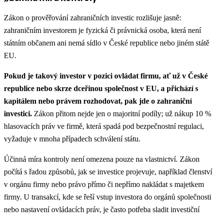
Zákon o prověřování zahraničních investic rozlišuje jasně:
zahraničním investorem je fyzická či právnická osoba, která není
státním občanem ani nemá sídlo v České republice nebo jiném státě
EU.
Pokud je takový investor v pozici ovládat firmu, ať už v České
republice nebo skrze dceřinou společnost v EU, a přichází s
kapitálem nebo právem rozhodovat, pak jde o zahraniční
investici.
Zákon přitom nejde jen o majoritní podíly; už nákup 10 %
hlasovacích práv ve firmě, která spadá pod bezpečnostní regulaci,
vyžaduje v mnoha případech schválení státu.
Účinná míra kontroly není omezena pouze na vlastnictví. Zákon
počítá s řadou způsobů, jak se investice projevuje, například členství
v orgánu firmy nebo právo přímo či nepřímo nakládat s majetkem
firmy.
U transakcí, kde se řeší vstup investora do orgánů společnosti
nebo nastavení ovládacích práv, je často potřeba sladit investiční