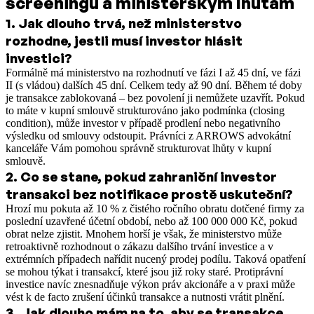
screeningu a ministerským lhůtám
1
.
Jak dlouho trvá, než ministerstvo
rozhodne, jestli musí investor hlásit
investici?
Formálně má ministerstvo na rozhodnutí ve fázi I až 45 dní, ve fázi
II (s vládou) dalších 45 dní. Celkem tedy až 90 dní. Během té doby
je transakce zablokovaná – bez povolení ji nemůžete uzavřít. Pokud
to máte v kupní smlouvě strukturováno jako podmínka (closing
condition), může investor v případě prodlení nebo negativního
výsledku od smlouvy odstoupit. Právníci z ARROWS advokátní
kanceláře Vám pomohou správně strukturovat lhůty v kupní
smlouvě.
2
.
Co se stane, pokud zahraniční investor
transakci bez notifikace prostě uskuteční?
Hrozí mu pokuta až 10 % z čistého ročního obratu dotčené firmy za
poslední uzavřené účetní období, nebo až 100 000 000 Kč, pokud
obrat nelze zjistit. Mnohem horší je však, že ministerstvo může
retroaktivně rozhodnout o zákazu dalšího trvání investice a v
extrémních případech nařídit nucený prodej podílu. Taková opatření
se mohou týkat i transakcí, které jsou již roky staré. Protiprávní
investice navíc znesnadňuje výkon práv akcionáře a v praxi může
vést k de facto zrušení účinků transakce a nutnosti vrátit plnění.
3
.
Jak dlouho mám na to, aby se transakce