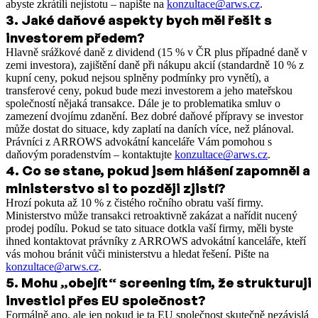
abyste zkrátili nejistotu – napište na
konzultace@arws.cz
.
3
.
Jaké daňové aspekty bych měl řešit s
investorem předem?
Hlavně srážkové daně z dividend (15 % v ČR plus případné daně v
zemi investora), zajištění daně při nákupu akcií (standardně 10 % z
kupní ceny, pokud nejsou splněny podmínky pro vynětí), a
transferové ceny, pokud bude mezi investorem a jeho mateřskou
společností nějaká transakce. Dále je to problematika smluv o
zamezení dvojímu zdanění. Bez dobré daňové přípravy se investor
může dostat do situace, kdy zaplatí na daních více, než plánoval.
Právníci z ARROWS advokátní kanceláře Vám pomohou s
daňovým poradenstvím – kontaktujte
konzultace@arws.cz
.
4
.
Co se stane, pokud jsem hlášení zapomněl a
ministerstvo si to později zjistí?
Hrozí pokuta až 10 % z čistého ročního obratu vaší firmy.
Ministerstvo může transakci retroaktivně zakázat a nařídit nucený
prodej podílu. Pokud se tato situace dotkla vaší firmy, měli byste
ihned kontaktovat právníky z ARROWS advokátní kanceláře, kteří
vás mohou bránit vůči ministerstvu a hledat řešení. Pište na
konzultace@arws.cz
.
5
.
Mohu „obejít“ screening tím, že strukturuji
investici přes EU společnost?
Formálně ano, ale jen pokud je ta EU společnost skutečně nezávislá