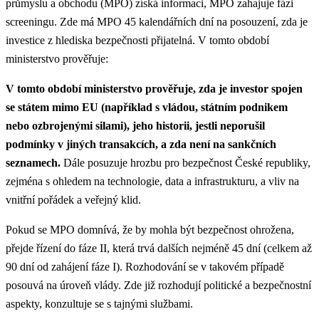
průmyslu a obchodu (MPO) získá informaci, MPO zahajuje fázi
screeningu. Zde má MPO 45 kalendářních dní na posouzení, zda je
investice z hlediska bezpečnosti přijatelná. V tomto období
ministerstvo prověřuje:
V tomto období ministerstvo prověřuje, zda je investor spojen
se státem mimo EU (například s vládou, státním podnikem
nebo ozbrojenými silami), jeho historii, jestli neporušil
podmínky v jiných transakcích, a zda není na sankčních
seznamech.
Dále posuzuje hrozbu pro bezpečnost České republiky,
zejména s ohledem na technologie, data a infrastrukturu, a vliv na
vnitřní pořádek a veřejný klid.
Pokud se MPO domnívá, že by mohla být bezpečnost ohrožena,
přejde řízení do fáze II, která trvá dalších nejméně 45 dní (celkem až
90 dní od zahájení fáze I). Rozhodování se v takovém případě
posouvá na úroveň vlády. Zde již rozhodují politické a bezpečnostní
aspekty, konzultuje se s tajnými službami.