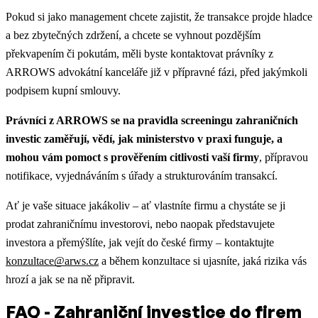
Pokud si jako management chcete zajistit, že transakce projde hladce
a bez zbytečných zdržení, a chcete se vyhnout pozdějším
překvapením či pokutám, měli byste kontaktovat právníky z
ARROWS advokátní kanceláře již v přípravné fázi, před jakýmkoli
podpisem kupní smlouvy.
Právníci z ARROWS se na pravidla screeningu zahraničních
investic zaměřují, vědí, jak ministerstvo v praxi funguje, a
mohou vám pomoct s prověřením citlivosti vaší firmy
, přípravou
notifikace, vyjednáváním s úřady a strukturováním transakcí.
Ať je vaše situace jakákoliv – ať vlastníte firmu a chystáte se ji
prodat zahraničnímu investorovi, nebo naopak představujete
investora a přemýšlíte, jak vejít do české firmy – kontaktujte
konzultace@arws.cz
a během konzultace si ujasníte, jaká rizika vás
hrozí a jak se na ně připravit.
FAQ - Zahraniční investice do firem