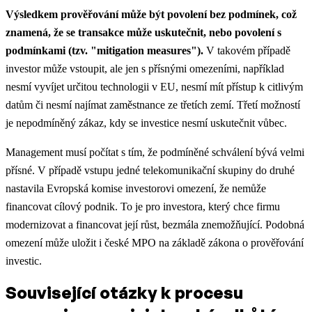
Výsledkem prověřování může být povolení bez podmínek, což
znamená, že se transakce může uskutečnit, nebo povolení s
podmínkami (tzv. "mitigation measures").
V takovém případě
investor může vstoupit, ale jen s přísnými omezeními, například
nesmí vyvíjet určitou technologii v EU, nesmí mít přístup k citlivým
datům či nesmí najímat zaměstnance ze třetích zemí. Třetí možností
je nepodmíněný zákaz, kdy se investice nesmí uskutečnit vůbec.
Management musí počítat s tím, že podmíněné schválení bývá velmi
přísné. V případě vstupu jedné telekomunikační skupiny do druhé
nastavila Evropská komise investorovi omezení, že nemůže
financovat cílový podnik. To je pro investora, který chce firmu
modernizovat a financovat její růst, bezmála znemožňující. Podobná
omezení může uložit i české MPO na základě zákona o prověřování
investic.
Související otázky k procesu