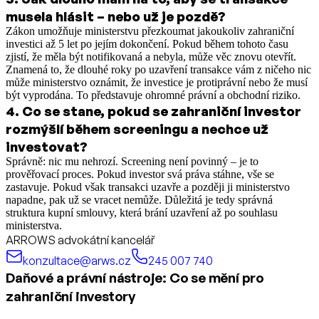
musela hlásit – nebo už je pozdě?
Zákon umožňuje ministerstvu přezkoumat jakoukoliv zahraniční
investici až 5 let po jejím dokončení. Pokud během tohoto času
zjistí, že měla být notifikovaná a nebyla, může věc znovu otevřít.
Znamená to, že dlouhé roky po uzavření transakce vám z ničeho nic
může ministerstvo oznámit, že investice je protiprávní nebo že musí
být vyprodána. To představuje ohromné právní a obchodní riziko.
4
.
Co se stane, pokud se zahraniční investor
rozmýšlí během screeningu a nechce už
investovat?
Správně: nic mu nehrozí. Screening není povinný – je to
prověřovací proces. Pokud investor svá práva stáhne, vše se
zastavuje. Pokud však transakci uzavře a později ji ministerstvo
napadne, pak už se vracet nemůže. Důležitá je tedy správná
struktura kupní smlouvy, která brání uzavření až po souhlasu
ministerstva.
ARROWS advokátní kancelář
konzultace@arws.cz
245 007 740
Daňové a právní nástroje: Co se mění pro
zahraniční investory