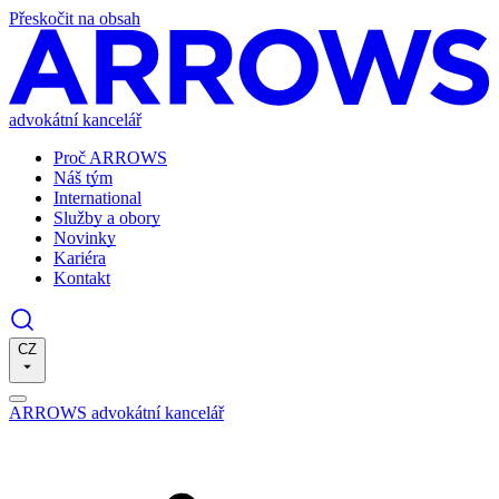
Přeskočit na obsah
advokátní kancelář
Proč ARROWS
Náš tým
International
Služby a obory
Novinky
Kariéra
Kontakt
CZ
ARROWS advokátní kancelář