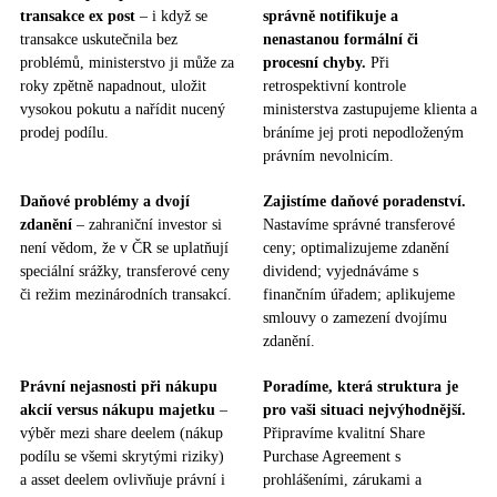
transakce ex post
– i když se
správně notifikuje a
transakce uskutečnila bez
nenastanou formální či
problémů, ministerstvo ji může za
procesní chyby.
Při
roky zpětně napadnout, uložit
retrospektivní kontrole
vysokou pokutu a nařídit nucený
ministerstva zastupujeme klienta a
prodej podílu.
bráníme jej proti nepodloženým
právním nevolnicím.
Daňové problémy a dvojí
Zajistíme daňové poradenství.
zdanění
– zahraniční investor si
Nastavíme správné transferové
není vědom, že v ČR se uplatňují
ceny; optimalizujeme zdanění
speciální srážky, transferové ceny
dividend; vyjednáváme s
či režim mezinárodních transakcí.
finančním úřadem; aplikujeme
smlouvy o zamezení dvojímu
zdanění.
Právní nejasnosti při nákupu
Poradíme, která struktura je
akcií versus nákupu majetku
–
pro vaši situaci nejvýhodnější.
výběr mezi share deelem (nákup
Připravíme kvalitní Share
podílu se všemi skrytými riziky)
Purchase Agreement s
a asset deelem ovlivňuje právní i
prohlášeními, zárukami a