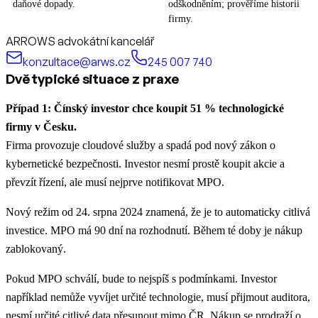
daňové dopady.
odškodněním; prověříme historii
firmy.
ARROWS advokátní kancelář
konzultace@arws.cz
245 007 740
Dvě typické situace z praxe
Případ 1: Čínský investor chce koupit 51 % technologické
firmy v Česku.
Firma provozuje cloudové služby a spadá pod nový zákon o
kybernetické bezpečnosti. Investor nesmí prostě koupit akcie a
převzít řízení, ale musí nejprve notifikovat MPO.
Nový režim od 24. srpna 2024 znamená, že je to automaticky citlivá
investice. MPO má 90 dní na rozhodnutí. Během té doby je nákup
zablokovaný.
Pokud MPO schválí, bude to nejspíš s podmínkami. Investor
například nemůže vyvíjet určité technologie, musí přijmout auditora,
nesmí určité citlivé data přesunout mimo ČR. Nákup se prodraží o