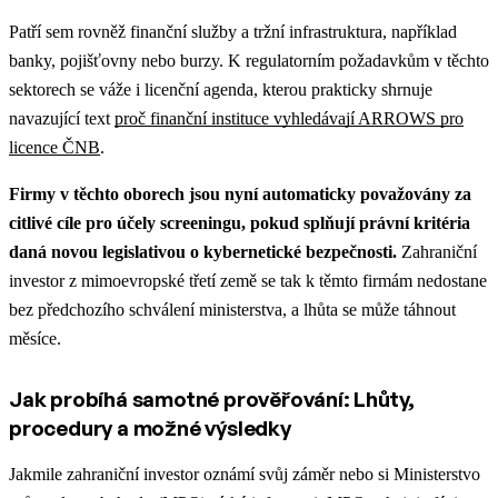
Patří sem rovněž finanční služby a tržní infrastruktura, například
banky, pojišťovny nebo burzy.
K regulatorním požadavkům v těchto
sektorech se váže i licenční agenda, kterou prakticky shrnuje
navazující text
proč finanční instituce vyhledávají ARROWS pro
licence ČNB
.
Firmy v těchto oborech jsou nyní automaticky považovány za
citlivé cíle pro účely screeningu, pokud splňují právní kritéria
daná novou legislativou o kybernetické bezpečnosti.
Zahraniční
investor z mimoevropské třetí země se tak k těmto firmám nedostane
bez předchozího schválení ministerstva, a lhůta se může táhnout
měsíce.
Jak probíhá samotné prověřování: Lhůty,
procedury a možné výsledky
Jakmile zahraniční investor oznámí svůj záměr nebo si Ministerstvo