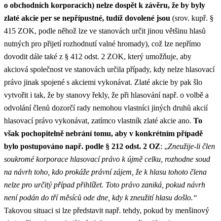
o obchodních korporacích) nelze dospět k závěru, že by byly
zlaté akcie per se nepřípustné, tudíž dovolené jsou
(srov. kupř. §
415 ZOK, podle něhož lze ve stanovách určit jinou většinu hlasů
nutných pro přijetí rozhodnutí valné hromady), což lze nepřímo
dovodit dále také z § 412 odst. 2 ZOK, který umožňuje, aby
akciová společnost ve stanovách určila případy, kdy nelze hlasovací
právo jinak spojené s akciemi vykonávat. Zlaté akcie by pak šlo
vytvořit i tak, že by stanovy řekly, že při hlasování např. o volbě a
odvolání členů dozorčí rady nemohou vlastníci jiných druhů akcií
hlasovací právo vykonávat, zatímco vlastník zlaté akcie ano.
To
však pochopitelně nebrání tomu, aby v konkrétním případě
bylo postupováno např. podle § 212 odst. 2 OZ
: „
Zneužije-li člen
soukromé korporace hlasovací právo k újmě celku, rozhodne soud
na návrh toho, kdo prokáže právní zájem, že k hlasu tohoto člena
nelze pro určitý případ přihlížet. Toto právo zaniká, pokud návrh
není podán do tří měsíců ode dne, kdy k zneužití hlasu došlo.“
Takovou situaci si lze představit např. tehdy, pokud by menšinový