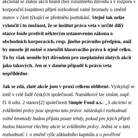
akcionář se zlatou akcií bránil (bez rozumného důvodu a v rozporu s
korporační loajalitou) přijetí rozhodnutí valné hromady o změně
stanov v části týkající se předmětu podnikání.
Stejně tak nelze
vyloučit i tu možnost, že se institut práva veta v určité dílčí
otázce bude protivit některým ustanovením zákona o
obchodních korporacích, resp. jiného právního předpisu, aniž
by muselo jít nutně o zneužití hlasovacího práva k újmě celku.
To by však nemělo být důvodem pro zneplatnění zlatých akcií
jako takových. Jen se v daném případě k právu veta
nepřihlédne
.
Jak se zdá, zlaté akcie jsou v praxi celkem oblíbené.
Vyskytují se
totiž v celé řadě českých společností. Namátkové lze zmínit, např.
čl. 8 odst. 2 stanov[2] společnosti
Simple Food a.s.
:
„S akciemi se
zvláštními právy jsou spojena tato práva: následující rozhodnutí
valné hromady budou přijata pouze tehdy, pokud pro jejich přijetí
budou hlasovat všechny akcie se zvláštními právy. Jedná se o tato
rozhodnutí: i. o změně výše základního kapitálu a o pověření