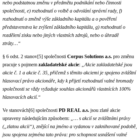
nebo podstatnou změnu v předmětu podnikání nebo činnosti
společnosti, e) rozhodnutí o volbě a odvolání správní rady, f)
rozhodnutí o změně výše základního kapitálu a o pověření
představenstva ke zvýšení základního kapitálu, g) rozhodnutí o
rozdělení zisku nebo jiných vlastních zdrojů, nebo o úhradě
ztráty…“
§ 6 odst. 2 stanov[5] společnosti
Corpus Solutions a.s.
pro změnu
pracuje s pojmem
zakladatelské akcie
:
„Akcie zakladatelské jsou
akcie č. 1 a akcie č. 35, přičemž s těmito akciemi je spojeno zvláštní
hlasovací právo akcionáře, kdy k přijetí rozhodnutí valné hromady
společnosti se vždy vyžaduje souhlas akcionářů vlastnících 100%
hlasovacích akcií.“
Ve stanovách[6] společnosti
PD REAL a.s.
jsou zlaté akcie
upraveny následujícím způsobem:
„… s akcií se zvláštními právy
(„zlatou akcii“), znějící na jméno a vydanou v zaknihované podobě,
jsou spojena zejména tato práva: pro schopnost usnášení valné