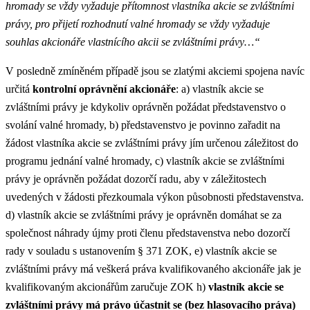
hromady se vždy vyžaduje přítomnost vlastníka akcie se zvláštními
právy, pro přijetí rozhodnutí valné hromady se vždy vyžaduje
souhlas akcionáře vlastnícího akcii se zvláštními právy…“
V posledně zmíněném případě jsou se zlatými akciemi spojena navíc
určitá
kontrolní oprávnění akcionáře
: a) vlastník akcie se
zvláštními právy je kdykoliv oprávněn požádat představenstvo o
svolání valné hromady, b) představenstvo je povinno zařadit na
žádost vlastníka akcie se zvláštními právy jím určenou záležitost do
programu jednání valné hromady, c) vlastník akcie se zvláštními
právy je oprávněn požádat dozorčí radu, aby v záležitostech
uvedených v žádosti přezkoumala výkon působnosti představenstva.
d) vlastník akcie se zvláštními právy je oprávněn domáhat se za
společnost náhrady újmy proti členu představenstva nebo dozorčí
rady v souladu s ustanovením § 371 ZOK, e) vlastník akcie se
zvláštními právy má veškerá práva kvalifikovaného akcionáře jak je
kvalifikovaným akcionářům zaručuje ZOK h)
vlastník akcie se
zvláštními právy má právo účastnit se (bez hlasovacího práva)