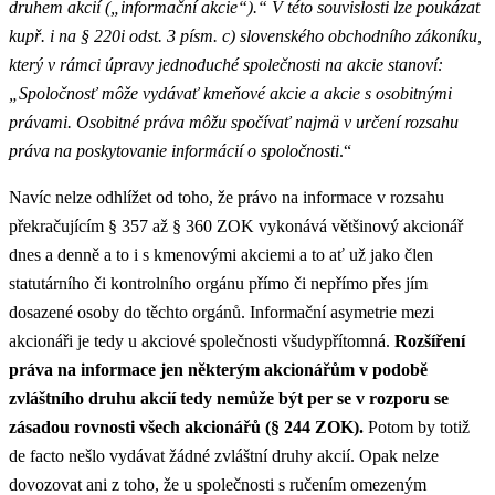
druhem akcií („informační akcie“).“ V této souvislosti lze poukázat
kupř. i na § 220i odst. 3 písm. c) slovenského obchodního zákoníku,
který v rámci úpravy jednoduché společnosti na akcie stanoví:
„Spoločnosť môže vydávať kmeňové akcie a akcie s osobitnými
právami. Osobitné práva môžu spočívať najmä v určení rozsahu
práva na poskytovanie informácií o spoločnosti
.“
Navíc nelze odhlížet od toho, že právo na informace v rozsahu
překračujícím § 357 až § 360 ZOK vykonává většinový akcionář
dnes a denně a to i s kmenovými akciemi a to ať už jako člen
statutárního či kontrolního orgánu přímo či nepřímo přes jím
dosazené osoby do těchto orgánů. Informační asymetrie mezi
akcionáři je tedy u akciové společnosti všudypřítomná.
Rozšíření
práva na informace jen některým akcionářům v podobě
zvláštního druhu akcií tedy nemůže být per se v rozporu se
zásadou rovnosti všech akcionářů (§ 244 ZOK).
Potom by totiž
de facto nešlo vydávat žádné zvláštní druhy akcií. Opak nelze
dovozovat ani z toho, že u společnosti s ručením omezeným