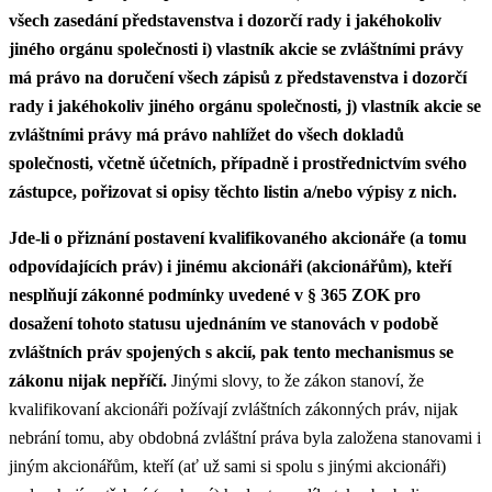
všech zasedání představenstva i dozorčí rady i jakéhokoliv
jiného orgánu společnosti i) vlastník akcie se zvláštními právy
má právo na doručení všech zápisů z představenstva i dozorčí
rady i jakéhokoliv jiného orgánu společnosti, j) vlastník akcie se
zvláštními právy má právo nahlížet do všech dokladů
společnosti, včetně účetních, případně i prostřednictvím svého
zástupce, pořizovat si opisy těchto listin a/nebo výpisy z nich.
Jde-li o přiznání postavení kvalifikovaného akcionáře (a tomu
odpovídajících práv) i jinému akcionáři (akcionářům), kteří
nesplňují zákonné podmínky uvedené v § 365 ZOK pro
dosažení tohoto statusu ujednáním ve stanovách v podobě
zvláštních práv spojených s akcií, pak tento mechanismus se
zákonu nijak nepříčí.
Jinými slovy, to že zákon stanoví, že
kvalifikovaní akcionáři požívají zvláštních zákonných práv, nijak
nebrání tomu, aby obdobná zvláštní práva byla založena stanovami i
jiným akcionářům, kteří (ať už sami si spolu s jinými akcionáři)