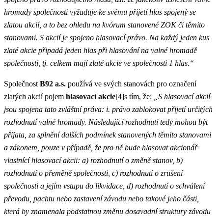
hromady společnosti vyžaduje ke svému přijetí hlas spojený se
zlatou akcií, a to bez ohledu na kvórum stanovené ZOK či těmito
stanovami. S akcií je spojeno hlasovací právo. Na každý jeden kus
zlaté akcie připadá jeden hlas při hlasování na valné hromadě
společnosti, tj. celkem mají zlaté akcie ve společnosti 1 hlas.“
Společnost
B92 a.s.
používá ve svých stanovách pro označení
zlatých akcií pojem
hlasovací akcie
[4]s tím, že:
„S hlasovací akcií
jsou spojena tato zvláštní práva: i. právo zablokovat přijetí určitých
rozhodnutí valné hromady. Následující rozhodnutí tedy mohou být
přijata, za splnění dalších podmínek stanovených těmito stanovami
a zákonem, pouze v případě, že pro ně bude hlasovat akcionář
vlastnící hlasovací akcii: a) rozhodnutí o změně stanov, b)
rozhodnutí o přeměně společnosti, c) rozhodnutí o zrušení
společnosti a jejím vstupu do likvidace, d) rozhodnutí o schválení
převodu, pachtu nebo zastavení závodu nebo takové jeho části,
která by znamenala podstatnou změnu dosavadní struktury závodu