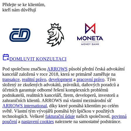
Přidejte se ke klientům,
kteří nám důvěřují
DOMLUVIT KONZULTACI
Pod společnou značkou
ARROWS
působí přední česká advokátní
kancelář založená v roce 2018, která se primárně zaměřuje na
transakce
,
realitní právo
,
development
a
pracovní právo
. Tým
složený ze zkušených advokátů, právníků, daňových poradců a
účetních garantuje odborné řešení komplexních problémů
podnikatelů, realitních kanceláří, firem, developerů, investorů a
zahraničních klientů. ARROWS má vlastní mezinárodní síť
ARROWS international
, díky které pomáhá klientům po celém
světě. Vlastní tým vývojářů pomáhá být špičkou v použitých
technologiích. Veškeré
fakturační údaje
našich společností,
povinná
poučení
a
nastavení cookies
naleznete na samostatné podstránce.