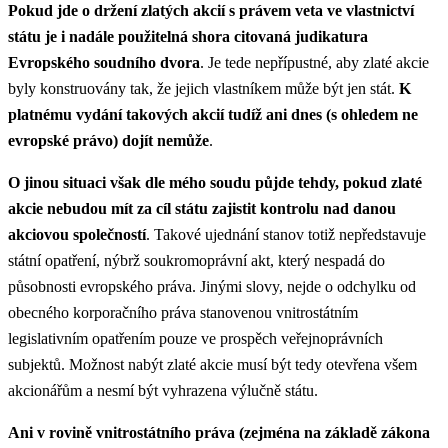
Pokud jde o držení zlatých akcií s právem veta ve vlastnictví
státu je i nadále použitelná shora citovaná judikatura
Evropského soudního dvora
. Je tede nepřípustné, aby zlaté akcie
byly konstruovány tak, že jejich vlastníkem může být jen stát.
K
platnému vydání takových akcií tudíž ani dnes (s ohledem ne
evropské právo) dojít nemůže
.
O jinou situaci však dle mého soudu půjde tehdy, pokud zlaté
akcie nebudou mít za cíl státu zajistit kontrolu nad danou
akciovou společností
. Takové ujednání stanov totiž nepředstavuje
státní opatření, nýbrž soukromoprávní akt, který nespadá do
působnosti evropského práva. Jinými slovy, nejde o odchylku od
obecného korporačního práva stanovenou vnitrostátním
legislativním opatřením pouze ve prospěch veřejnoprávních
subjektů. Možnost nabýt zlaté akcie musí být tedy otevřena všem
akcionářům a nesmí být vyhrazena výlučně státu.
Ani v rovině vnitrostátního práva (zejména na základě zákona