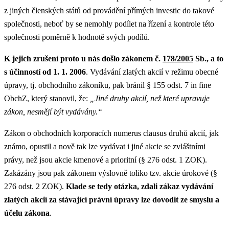
z jiných členských států od provádění přímých investic do takové
společnosti, neboť by se nemohly podílet na řízení a kontrole této
společnosti poměrně k hodnotě svých podílů.
K jejich zrušení proto u nás došlo zákonem č.
178/2005
Sb., a to
s účinností od 1. 1. 2006
. Vydávání zlatých akcií v režimu obecné
úpravy, tj. obchodního zákoníku, pak bránil § 155 odst. 7 in fine
ObchZ, který stanovil, že:
„Jiné druhy akcií, než které upravuje
zákon, nesmějí být vydávány.“
Zákon o obchodních korporacích numerus clausus druhů akcií, jak
známo, opustil a nově tak lze vydávat i jiné akcie se zvláštními
právy, než jsou akcie kmenové a prioritní (§ 276 odst. 1 ZOK).
Zakázány jsou pak zákonem výslovně toliko tzv. akcie úrokové (§
276 odst. 2 ZOK).
Klade se tedy otázka, zdali zákaz vydávání
zlatých akcií za stávající právní úpravy lze dovodit ze smyslu a
účelu zákona
.