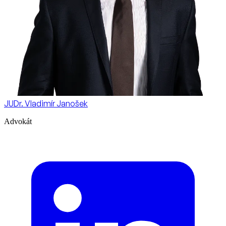
JUDr. Vladimír Janošek
Advokát