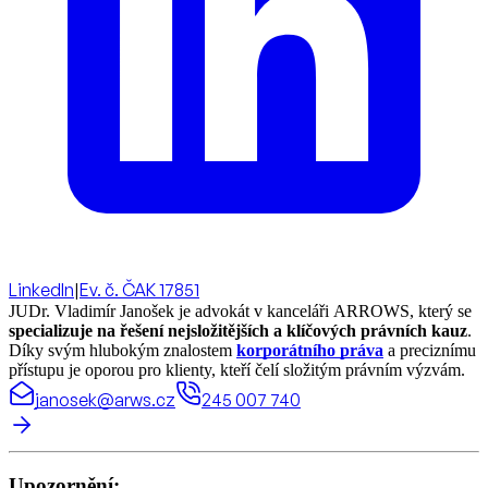
LinkedIn
|
Ev. č. ČAK 17851
JUDr. Vladimír Janošek je advokát v kanceláři ARROWS, který se
specializuje na řešení nejsložitějších a klíčových právních kauz
.
Díky svým hlubokým znalostem
korporátního práva
a preciznímu
přístupu je oporou pro klienty, kteří čelí složitým právním výzvám.
janosek@arws.cz
245 007 740
Upozornění: