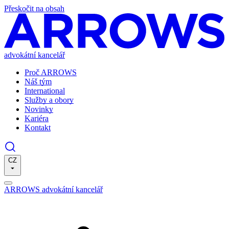
Přeskočit na obsah
advokátní kancelář
Proč ARROWS
Náš tým
International
Služby a obory
Novinky
Kariéra
Kontakt
CZ
ARROWS advokátní kancelář