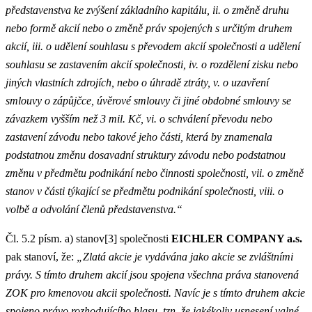
představenstva ke zvýšení základního kapitálu, ii. o změně druhu
nebo formě akcií nebo o změně práv spojených s určitým druhem
akcií, iii. o udělení souhlasu s převodem akcií společnosti a udělení
souhlasu se zastavením akcií společnosti, iv. o rozdělení zisku nebo
jiných vlastních zdrojích, nebo o úhradě ztráty, v. o uzavření
smlouvy o zápůjčce, úvěrové smlouvy či jiné obdobné smlouvy se
závazkem vyšším než 3 mil. Kč, vi. o schválení převodu nebo
zastavení závodu nebo takové jeho části, která by znamenala
podstatnou změnu dosavadní struktury závodu nebo podstatnou
změnu v předmětu podnikání nebo činnosti společnosti, vii. o změně
stanov v části týkající se předmětu podnikání společnosti, viii. o
volbě a odvolání členů představenstva.“
Čl. 5.2 písm. a) stanov[3] společnosti
EICHLER COMPANY a.s.
pak stanoví, že:
„Zlatá akcie je vydávána jako akcie se zvláštními
právy. S tímto druhem akcií jsou spojena všechna práva stanovená
ZOK pro kmenovou akcii společnosti. Navíc je s tímto druhem akcie
spojeno právo rozhodujícího hlasu, tzn. že jakékoliv usnesení valné