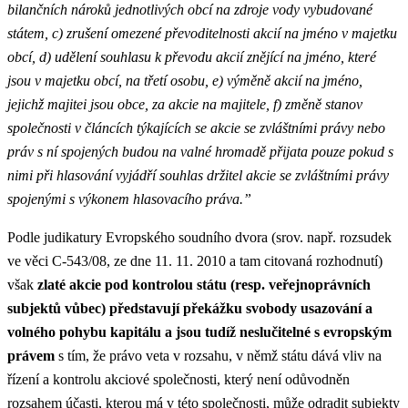
bilančních nároků jednotlivých obcí na zdroje vody vybudované
státem, c) zrušení omezené převoditelnosti akcií na jméno v majetku
obcí, d) udělení souhlasu k převodu akcií znějící na jméno, které
jsou v majetku obcí, na třetí osobu, e) výměně akcií na jméno,
jejichž majitei jsou obce, za akcie na majitele, f) změně stanov
společnosti v článcích týkajících se akcie se zvláštními právy nebo
práv s ní spojených budou na valné hromadě přijata pouze pokud s
nimi při hlasování vyjádří souhlas držitel akcie se zvláštními právy
spojenými s výkonem hlasovacího práva.”
Podle judikatury Evropského soudního dvora (srov. např. rozsudek
ve věci C‑543/08, ze dne 11. 11. 2010 a tam citovaná rozhodnutí)
však
zlaté akcie pod kontrolou státu (resp. veřejnoprávních
subjektů vůbec) představují překážku svobody usazování a
volného pohybu kapitálu a jsou tudíž neslučitelné s evropským
právem
s tím, že právo veta v rozsahu, v němž státu dává vliv na
řízení a kontrolu akciové společnosti, který není odůvodněn
rozsahem účasti, kterou má v této společnosti, může odradit subjekty