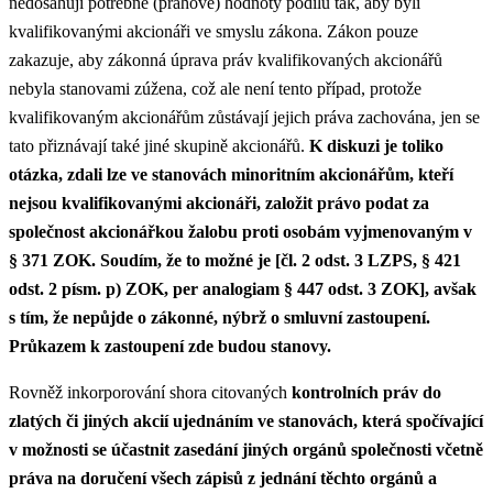
nedosahují potřebné (prahové) hodnoty podílu tak, aby byli
kvalifikovanými akcionáři ve smyslu zákona. Zákon pouze
zakazuje, aby zákonná úprava práv kvalifikovaných akcionářů
nebyla stanovami zúžena, což ale není tento případ, protože
kvalifikovaným akcionářům zůstávají jejich práva zachována, jen se
tato přiznávají také jiné skupině akcionářů.
K diskuzi je toliko
otázka, zdali lze ve stanovách minoritním akcionářům, kteří
nejsou kvalifikovanými akcionáři, založit právo podat za
společnost akcionářkou žalobu proti osobám vyjmenovaným v
§ 371 ZOK. Soudím, že to možné je [čl. 2 odst. 3 LZPS, § 421
odst. 2 písm. p) ZOK, per analogiam § 447 odst. 3 ZOK], avšak
s tím, že nepůjde o zákonné, nýbrž o smluvní zastoupení.
Průkazem k zastoupení zde budou stanovy.
Rovněž inkorporování shora citovaných
kontrolních práv do
zlatých či jiných akcií ujednáním ve stanovách, která spočívající
v možnosti se účastnit zasedání jiných orgánů společnosti včetně
práva na doručení všech zápisů z jednání těchto orgánů a