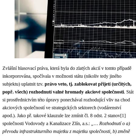
Zvlášní hlasovací práva, která byla do zlatých akcií v tomto případě
inkorporována, spočívala v možnosti státu (nikoliv tedy jiného
subjektu) uplatnit tzv.
právo veto, tj. zablokovat přijetí (určitých,
popř. všech) rozhodnutí valné hromady akciové společnosti
. Stát
si prostřednictvím této úpravy ponechával rozhodující vliv na chod
akciových společností ve strategických sektorech (vodárenství
apod.). Jako př. takové klauzule lze zmínit čl. 8 odst. 2 stanov[1]
společnosti Vodovody a Kanalizace Zlín, a.s.:
„… Rozhodnutí o a)
převodu infrastrukturního majetku z majetku společnosti, b) změně