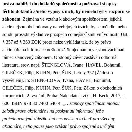
práva nahlížet do dokladů společnosti a pořizovat si opisy
těchto dokladů a/nebo výpisy z nich, by nemělo být v rozporu se
zákonem.
Zejména ve vztahu k akciovým společnostem, jejichž
akcie nejsou obchodovány na veřejných trzích, by se měl dle mého
soudu prosadit výklad ve prospěch co nejširší smluvní volnosti. Ust.
§ 357 až § 360 ZOK proto nelze vykládat tak, že by právo
akcionáře na informace nešlo rozšířit ujednáním ve stanovách nad
rámec stanovený zákonem. Obdobný závěr zastává i odborná
literatura, srov. např. ŠTENGLOVÁ, Ivana, HAVEL, Bohumil,
CILEČEK, Filip, KUHN, Petr, ŠUK, Petr. § 357 [Žádost o
vysvětlení]. In: ŠTENGLOVÁ, Ivana, HAVEL, Bohumil,
CILEČEK, Filip, KUHN, Petr, ŠUK, Petr. Zákon o obchodních
korporacích. 2. vydání. Praha: Nakladatelství C. H. Beck, 2017, s.
606. ISBN 978-80-7400-540-4:
„…stanovy společnosti mohou
založit právo akcionáře i na poskytnutí informací, jež s
projednávanými záležitostmi nesouvisí, a to buď pro všechny
akcionáře, nebo pouze jako zvláštní právo spojené s určitým