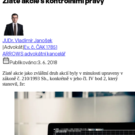
Zlaté akcie s kontrolními právy
JUDr. Vladimír Janošek
|
Advokát
|
Ev. č. ČAK 17851
ARROWS advokátní kancelář
Publikováno:
3. 6. 2018
Zlaté akcie jako zvláštní druh akcií byly v minulosti upraveny v
zákoně č. 210/1993 Sb., konkrétně v jeho čl. IV bod 2, který
stanovil, že: