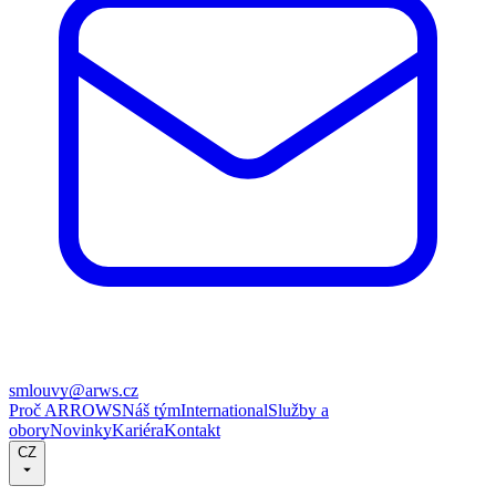
smlouvy@arws.cz
Proč ARROWS
Náš tým
International
Služby a
obory
Novinky
Kariéra
Kontakt
CZ