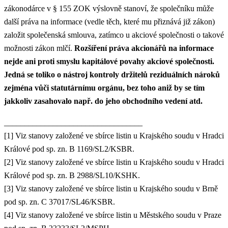
zákonodárce v § 155 ZOK výslovně stanoví, že společníku může
další práva na informace (vedle těch, které mu přiznává již zákon)
založit společenská smlouva, zatímco u akciové společnosti o takové
možnosti zákon mlčí.
Rozšíření práva akcionářů na informace
nejde ani proti smyslu kapitálové povahy akciové společnosti.
Jedná se toliko o nástroj kontroly držitelů reziduálních nároků
zejména vůči statutárnímu orgánu, bez toho aniž by se tím
jakkoliv zasahovalo např. do jeho obchodního vedení atd.
__________________________________
[1] Viz stanovy založené ve sbírce listin u Krajského soudu v Hradci
Králové pod sp. zn. B 1169/SL2/KSBR.
[2] Viz stanovy založené ve sbírce listin u Krajského soudu v Hradci
Králové pod sp. zn. B 2988/SL10/KSHK.
[3] Viz stanovy založené ve sbírce listin u Krajského soudu v Brně
pod sp. zn. C 37017/SL46/KSBR.
[4] Viz stanovy založené ve sbírce listin u Městského soudu v Praze