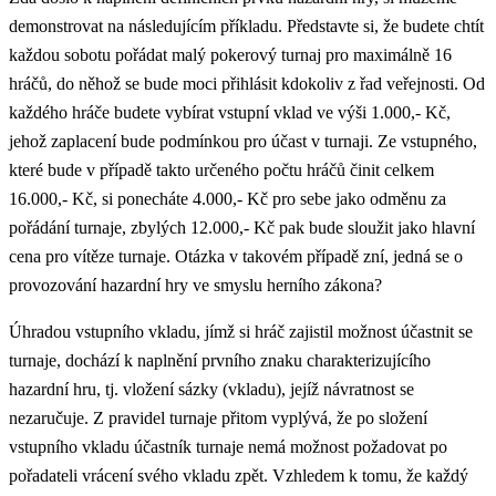
demonstrovat na následujícím příkladu. Představte si, že budete chtít
každou sobotu pořádat malý pokerový turnaj pro maximálně 16
hráčů, do něhož se bude moci přihlásit kdokoliv z řad veřejnosti. Od
každého hráče budete vybírat vstupní vklad ve výši 1.000,- Kč,
jehož zaplacení bude podmínkou pro účast v turnaji. Ze vstupného,
které bude v případě takto určeného počtu hráčů činit celkem
16.000,- Kč, si ponecháte 4.000,- Kč pro sebe jako odměnu za
pořádání turnaje, zbylých 12.000,- Kč pak bude sloužit jako hlavní
cena pro vítěze turnaje. Otázka v takovém případě zní, jedná se o
provozování hazardní hry ve smyslu herního zákona?
Úhradou vstupního vkladu, jímž si hráč zajistil možnost účastnit se
turnaje, dochází k naplnění prvního znaku charakterizujícího
hazardní hru, tj. vložení sázky (vkladu), jejíž návratnost se
nezaručuje. Z pravidel turnaje přitom vyplývá, že po složení
vstupního vkladu účastník turnaje nemá možnost požadovat po
pořadateli vrácení svého vkladu zpět. Vzhledem k tomu, že každý