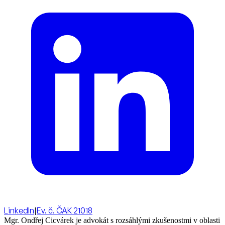
LinkedIn
|
Ev. č. ČAK 21018
Mgr. Ondřej Cicvárek je advokát s rozsáhlými zkušenostmi v oblasti