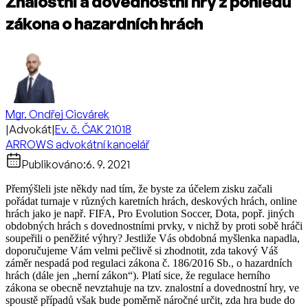
Znalostní a dovednostní hry z pohledu
zákona o hazardních hrách
Mgr. Ondřej Cicvárek
|
Advokát
|
Ev. č. ČAK 21018
ARROWS advokátní kancelář
Publikováno:
6. 9. 2021
Přemýšleli jste někdy nad tím, že byste za účelem zisku začali
pořádat turnaje v různých karetních hrách, deskových hrách, online
hrách jako je např. FIFA, Pro Evolution Soccer, Dota, popř. jiných
obdobných hrách s dovednostními prvky, v nichž by proti sobě hráči
soupeřili o peněžité výhry? Jestliže Vás obdobná myšlenka napadla,
doporučujeme Vám velmi pečlivě si zhodnotit, zda takový Váš
záměr nespadá pod regulaci zákona č. 186/2016 Sb., o hazardních
hrách (dále jen „herní zákon“). Platí sice, že regulace herního
zákona se obecně nevztahuje na tzv. znalostní a dovednostní hry, ve
spoustě případů však bude poměrně náročné určit, zda hra bude do