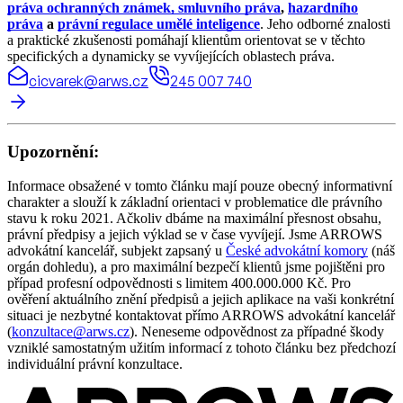
práva ochranných známek, smluvního práva
,
hazardního
práva
a
právní regulace umělé inteligence
. Jeho odborné znalosti
a praktické zkušenosti pomáhají klientům orientovat se v těchto
specifických a dynamicky se vyvíjejících oblastech práva.
cicvarek@arws.cz
245 007 740
Upozornění:
Informace obsažené v tomto článku mají pouze obecný informativní
charakter a slouží k základní orientaci v problematice dle právního
stavu k roku 2021. Ačkoliv dbáme na maximální přesnost obsahu,
právní předpisy a jejich výklad se v čase vyvíjejí. Jsme ARROWS
advokátní kancelář, subjekt zapsaný u
České advokátní komory
(náš
orgán dohledu), a pro maximální bezpečí klientů jsme pojištěni pro
případ profesní odpovědnosti s limitem 400.000.000 Kč. Pro
ověření aktuálního znění předpisů a jejich aplikace na vaši konkrétní
situaci je nezbytné kontaktovat přímo ARROWS advokátní kancelář
(
konzultace@arws.cz
). Neneseme odpovědnost za případné škody
vzniklé samostatným užitím informací z tohoto článku bez předchozí
individuální právní konzultace.