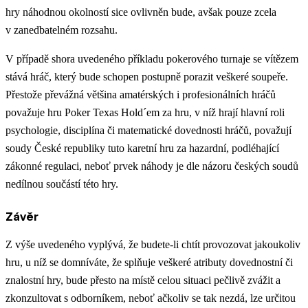
hry náhodnou okolností sice ovlivněn bude, avšak pouze zcela
v zanedbatelném rozsahu.
V případě shora uvedeného příkladu pokerového turnaje se vítězem
stává hráč, který bude schopen postupně porazit veškeré soupeře.
Přestože převážná většina amatérských i profesionálních hráčů
považuje hru Poker Texas Hold´em za hru, v níž hrají hlavní roli
psychologie, disciplína či matematické dovednosti hráčů, považují
soudy České republiky tuto karetní hru za hazardní, podléhající
zákonné regulaci, neboť prvek náhody je dle názoru českých soudů
nedílnou součástí této hry.
Závěr
Z výše uvedeného vyplývá, že budete-li chtít provozovat jakoukoliv
hru, u níž se domníváte, že splňuje veškeré atributy dovednostní či
znalostní hry, bude přesto na místě celou situaci pečlivě zvážit a
zkonzultovat s odborníkem, neboť ačkoliv se tak nezdá, lze určitou