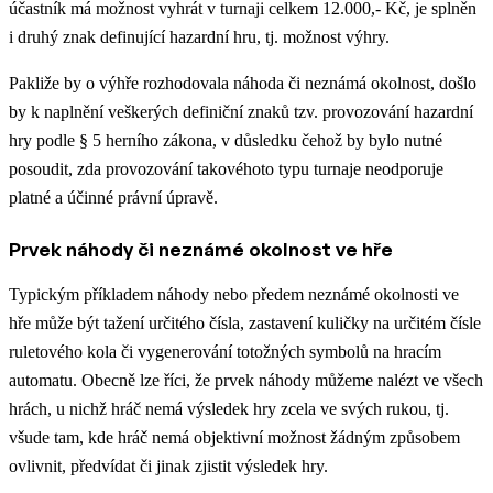
účastník má možnost vyhrát v turnaji celkem 12.000,- Kč, je splněn
i druhý znak definující hazardní hru, tj. možnost výhry.
Pakliže by o výhře rozhodovala náhoda či neznámá okolnost, došlo
by k naplnění veškerých definiční znaků tzv. provozování hazardní
hry podle § 5 herního zákona, v důsledku čehož by bylo nutné
posoudit, zda provozování takovéhoto typu turnaje neodporuje
platné a účinné právní úpravě.
Prvek náhody či neznámé okolnost ve hře
Typickým příkladem náhody nebo předem neznámé okolnosti ve
hře může být tažení určitého čísla, zastavení kuličky na určitém čísle
ruletového kola či vygenerování totožných symbolů na hracím
automatu. Obecně lze říci, že prvek náhody můžeme nalézt ve všech
hrách, u nichž hráč nemá výsledek hry zcela ve svých rukou, tj.
všude tam, kde hráč nemá objektivní možnost žádným způsobem
ovlivnit, předvídat či jinak zjistit výsledek hry.