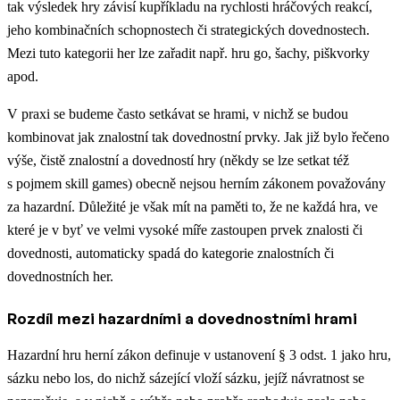
tak výsledek hry závisí kupříkladu na rychlosti hráčových reakcí,
jeho kombinačních schopnostech či strategických dovednostech.
Mezi tuto kategorii her lze zařadit např. hru go, šachy, piškvorky
apod.
V praxi se budeme často setkávat se hrami, v nichž se budou
kombinovat jak znalostní tak dovednostní prvky. Jak již bylo řečeno
výše, čistě znalostní a dovedností hry (někdy se lze setkat též
s pojmem skill games) obecně nejsou herním zákonem považovány
za hazardní. Důležité je však mít na paměti to, že ne každá hra, ve
které je v byť ve velmi vysoké míře zastoupen prvek znalosti či
dovednosti, automaticky spadá do kategorie znalostních či
dovednostních her.
Rozdíl mezi hazardními a dovednostními hrami
Hazardní hru herní zákon definuje v ustanovení § 3 odst. 1 jako hru,
sázku nebo los, do nichž sázející vloží sázku, jejíž návratnost se