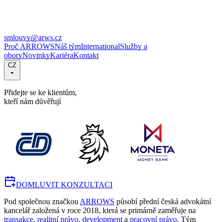
smlouvy@arws.cz
Proč ARROWS
Náš tým
International
Služby a
obory
Novinky
Kariéra
Kontakt
CZ
Přidejte se ke klientům,
kteří nám důvěřují
DOMLUVIT KONZULTACI
Pod společnou značkou
ARROWS
působí přední česká advokátní
kancelář založená v roce 2018, která se primárně zaměřuje na
transakce
,
realitní právo
,
development
a
pracovní právo
. Tým