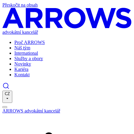
Přeskočit na obsah
advokátní kancelář
Proč ARROWS
Náš tým
International
Služby a obory
Novinky
Kariéra
Kontakt
CZ
ARROWS advokátní kancelář