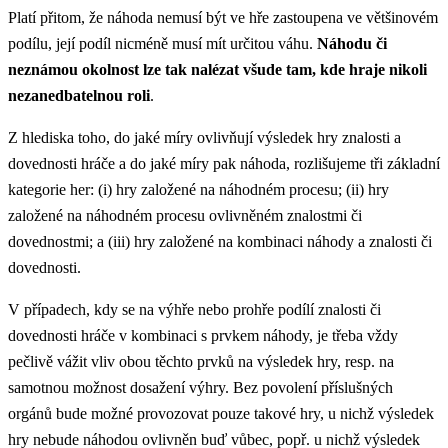
Platí přitom, že náhoda nemusí být ve hře zastoupena ve většinovém
podílu, její podíl nicméně musí mít určitou váhu.
Náhodu či
neznámou okolnost lze tak nalézat všude tam, kde hraje nikoli
nezanedbatelnou roli
.
Z hlediska toho, do jaké míry ovlivňují výsledek hry znalosti a
dovednosti hráče a do jaké míry pak náhoda, rozlišujeme tři základní
kategorie her: (i) hry založené na náhodném procesu; (ii) hry
založené na náhodném procesu ovlivněném znalostmi či
dovednostmi; a (iii) hry založené na kombinaci náhody a znalosti či
dovednosti.
V případech, kdy se na výhře nebo prohře podílí znalosti či
dovednosti hráče v kombinaci s prvkem náhody, je třeba vždy
pečlivě vážit vliv obou těchto prvků na výsledek hry, resp. na
samotnou možnost dosažení výhry. Bez povolení příslušných
orgánů bude možné provozovat pouze takové hry, u nichž výsledek
hry nebude náhodou ovlivněn buď vůbec, popř. u nichž výsledek