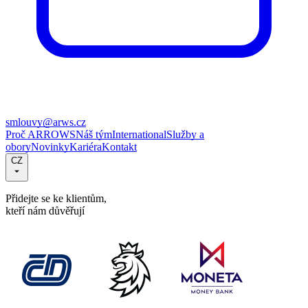
smlouvy@arws.cz
Proč ARROWS
Náš tým
International
Služby a
obory
Novinky
Kariéra
Kontakt
CZ
Přidejte se ke klientům,
kteří nám důvěřují