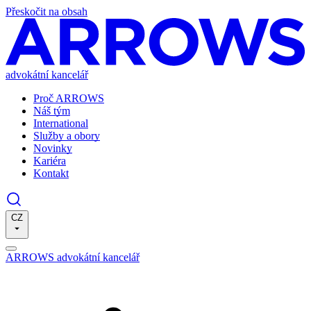
Přeskočit na obsah
advokátní kancelář
Proč ARROWS
Náš tým
International
Služby a obory
Novinky
Kariéra
Kontakt
CZ
ARROWS advokátní kancelář