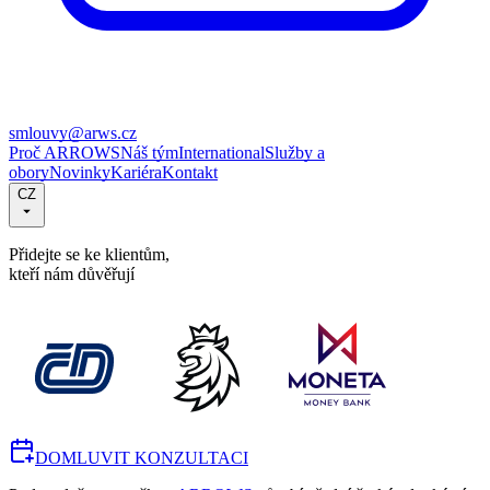
smlouvy@arws.cz
Proč ARROWS
Náš tým
International
Služby a
obory
Novinky
Kariéra
Kontakt
CZ
Přidejte se ke klientům,
kteří nám důvěřují
DOMLUVIT KONZULTACI