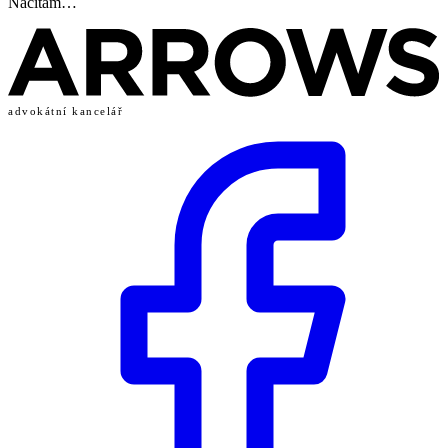
Načítám…
advokátní kancelář