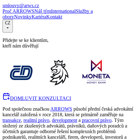
smlouvy@arws.cz
Proč ARROWS
Náš tým
International
Služby a
obory
Novinky
Kariéra
Kontakt
CZ
Přidejte se ke klientům,
kteří nám důvěřují
DOMLUVIT KONZULTACI
Pod společnou značkou
ARROWS
působí přední česká advokátní
kancelář založená v roce 2018, která se primárně zaměřuje na
transakce
,
realitní právo
,
development
a
pracovní právo
. Tým
složený ze zkušených advokátů, právníků, daňových poradců a
účetních garantuje odborné řešení komplexních problémů
podnikatelů, realitních kanceláří, firem, developerů, investorů a