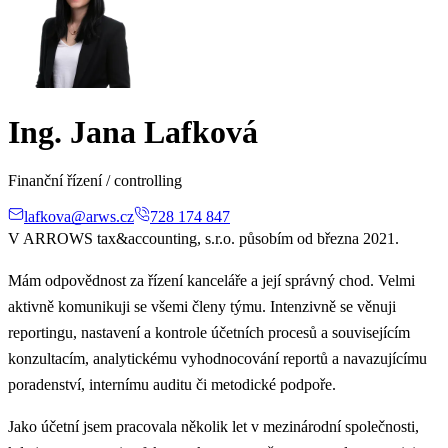
Ing. Jana Lafková
Finanční řízení / controlling
lafkova@arws.cz
728 174 847
V ARROWS tax&accounting, s.r.o. působím od března 2021.
Mám odpovědnost za řízení kanceláře a její správný chod. Velmi
aktivně komunikuji se všemi členy týmu. Intenzivně se věnuji
reportingu, nastavení a kontrole účetních procesů a souvisejícím
konzultacím, analytickému vyhodnocování reportů a navazujícímu
poradenství, internímu auditu či metodické podpoře.
Jako účetní jsem pracovala několik let v mezinárodní společnosti,