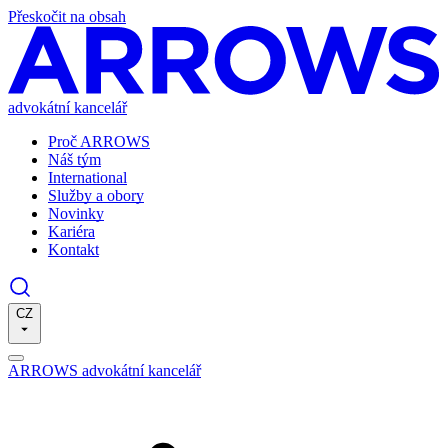
Přeskočit na obsah
advokátní kancelář
Proč ARROWS
Náš tým
International
Služby a obory
Novinky
Kariéra
Kontakt
CZ
ARROWS advokátní kancelář