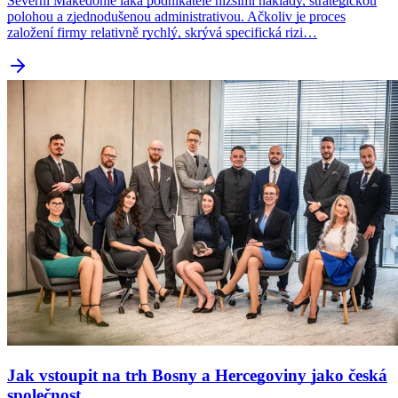
Severní Makedonie láká podnikatele nižšími náklady, strategickou
polohou a zjednodušenou administrativou. Ačkoliv je proces
založení firmy relativně rychlý, skrývá specifická rizi…
Jak vstoupit na trh Bosny a Hercegoviny jako česká
společnost