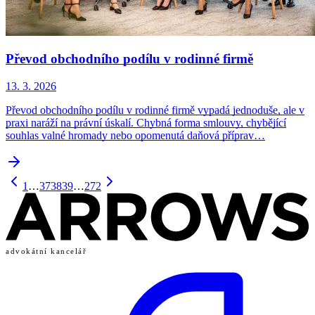
Převod obchodního podílu v rodinné firmě
13. 3. 2026
Převod obchodního podílu v rodinné firmě vypadá jednoduše, ale v
praxi naráží na právní úskalí. Chybná forma smlouvy, chybějící
souhlas valné hromady nebo opomenutá daňová příprav…
1
…
37
38
39
…
272
advokátní kancelář