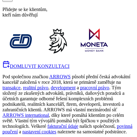
Přidejte se ke klientům,
kteří nám důvěřují
DOMLUVIT KONZULTACI
Pod společnou značkou
ARROWS
působí přední česká advokátní
kancelář založená v roce 2018, která se primárně zaměřuje na
transakce
,
realitní právo
,
development
a
pracovní právo
. Tým
složený ze zkušených advokátů, právníků, daňových poradců a
účetních garantuje odborné řešení komplexních problémů
podnikatelů, realitních kanceláří, firem, developerů, investorů a
zahraničních klientů. ARROWS má vlastní mezinárodní síť
ARROWS international
, díky které pomáhá klientům po celém
světě. Vlastní tým vývojářů pomáhá být špičkou v použitých
technologiích. Veškeré
fakturační údaje
našich společností,
povinná
poučení
a
nastavení cookies
naleznete na samostatné podstránce.