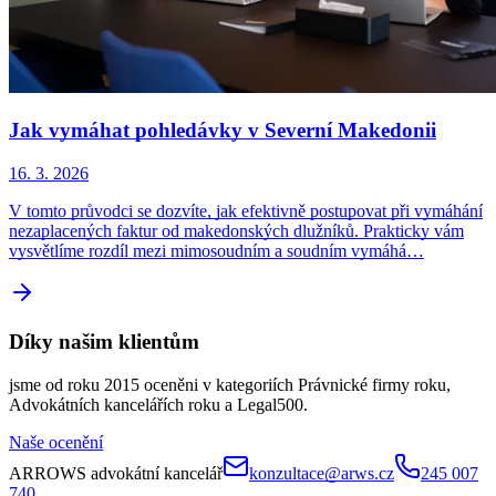
Jak vymáhat pohledávky v Severní Makedonii
16. 3. 2026
V tomto průvodci se dozvíte, jak efektivně postupovat při vymáhání
nezaplacených faktur od makedonských dlužníků. Prakticky vám
vysvětlíme rozdíl mezi mimosoudním a soudním vymáhá…
Díky našim klientům
jsme od roku 2015 oceněni v kategoriích Právnické firmy roku,
Advokátních kancelářích roku a Legal500.
Naše ocenění
ARROWS advokátní kancelář
konzultace@arws.cz
245 007
740