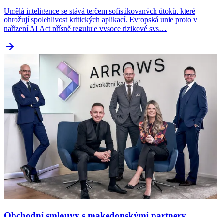
Umělá inteligence se stává terčem sofistikovaných útoků, které
ohrožují spolehlivost kritických aplikací. Evropská unie proto v
nařízení AI Act přísně reguluje vysoce rizikové sys…
Obchodní smlouvy s makedonskými partnery