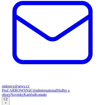
smlouvy@arws.cz
Proč ARROWS
Náš tým
International
Služby a
obory
Novinky
Kariéra
Kontakt
CZ