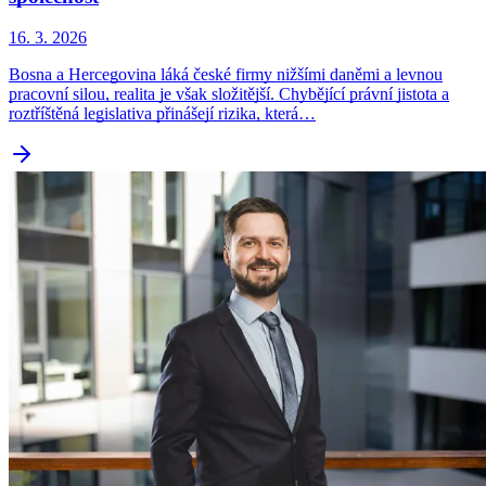
16. 3. 2026
Bosna a Hercegovina láká české firmy nižšími daněmi a levnou
pracovní silou, realita je však složitější. Chybějící právní jistota a
roztříštěná legislativa přinášejí rizika, která…