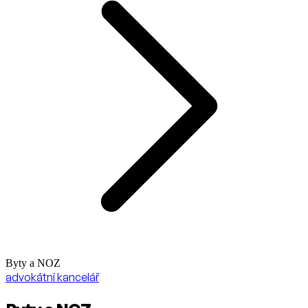
Byty a NOZ
advokátní kancelář