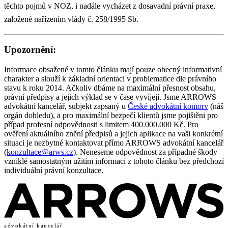
těchto pojmů v NOZ, i nadále vycházet z dosavadní právní praxe,
založené nařízením vlády č. 258/1995 Sb.
Upozornění:
Informace obsažené v tomto článku mají pouze obecný informativní
charakter a slouží k základní orientaci v problematice dle právního
stavu k roku 2014. Ačkoliv dbáme na maximální přesnost obsahu,
právní předpisy a jejich výklad se v čase vyvíjejí. Jsme ARROWS
advokátní kancelář, subjekt zapsaný u
České advokátní komory
(náš
orgán dohledu), a pro maximální bezpečí klientů jsme pojištěni pro
případ profesní odpovědnosti s limitem 400.000.000 Kč. Pro
ověření aktuálního znění předpisů a jejich aplikace na vaši konkrétní
situaci je nezbytné kontaktovat přímo ARROWS advokátní kancelář
(
konzultace@arws.cz
). Neneseme odpovědnost za případné škody
vzniklé samostatným užitím informací z tohoto článku bez předchozí
individuální právní konzultace.
advokátní kancelář