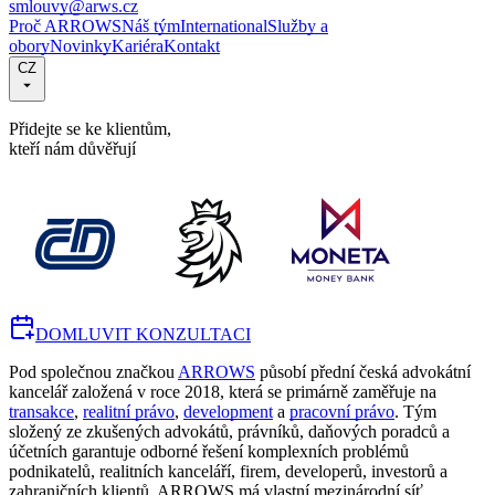
smlouvy@arws.cz
Proč ARROWS
Náš tým
International
Služby a
obory
Novinky
Kariéra
Kontakt
CZ
Přidejte se ke klientům,
kteří nám důvěřují
DOMLUVIT KONZULTACI
Pod společnou značkou
ARROWS
působí přední česká advokátní
kancelář založená v roce 2018, která se primárně zaměřuje na
transakce
,
realitní právo
,
development
a
pracovní právo
. Tým
složený ze zkušených advokátů, právníků, daňových poradců a
účetních garantuje odborné řešení komplexních problémů
podnikatelů, realitních kanceláří, firem, developerů, investorů a
zahraničních klientů. ARROWS má vlastní mezinárodní síť