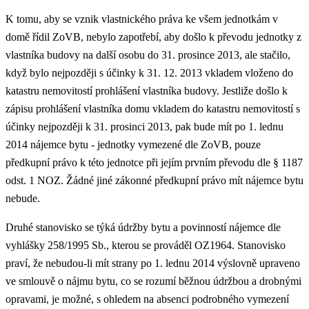
K tomu, aby se vznik vlastnického práva ke všem jednotkám v
domě řídil ZoVB, nebylo zapotřebí, aby došlo k převodu jednotky z
vlastníka budovy na další osobu do 31. prosince 2013, ale stačilo,
když bylo nejpozději s účinky k 31. 12. 2013 vkladem vloženo do
katastru nemovitostí prohlášení vlastníka budovy. Jestliže došlo k
zápisu prohlášení vlastníka domu vkladem do katastru nemovitostí s
účinky nejpozději k 31. prosinci 2013, pak bude mít po 1. lednu
2014 nájemce bytu - jednotky vymezené dle ZoVB, pouze
předkupní právo k této jednotce při jejím prvním převodu dle § 1187
odst. 1 NOZ. Žádné jiné zákonné předkupní právo mít nájemce bytu
nebude.
Druhé stanovisko se týká údržby bytu a povinností nájemce dle
vyhlášky 258/1995 Sb., kterou se prováděl OZ1964. Stanovisko
praví, že nebudou-li mít strany po 1. lednu 2014 výslovně upraveno
ve smlouvě o nájmu bytu, co se rozumí běžnou údržbou a drobnými
opravami, je možné, s ohledem na absenci podrobného vymezení