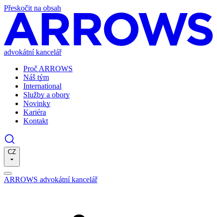
Přeskočit na obsah
advokátní kancelář
Proč ARROWS
Náš tým
International
Služby a obory
Novinky
Kariéra
Kontakt
CZ
ARROWS advokátní kancelář