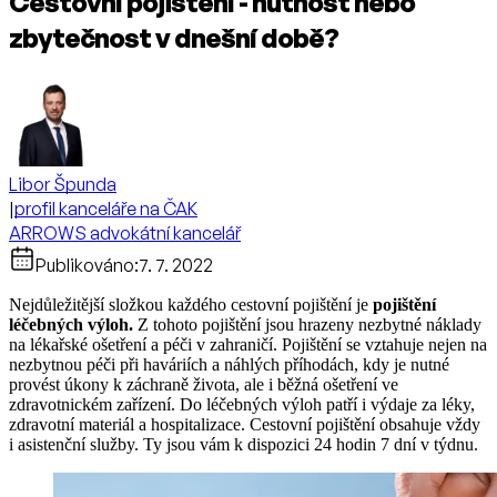
Cestovní pojištění - nutnost nebo
zbytečnost v dnešní době?
Libor Špunda
|
profil kanceláře na ČAK
ARROWS advokátní kancelář
Publikováno:
7. 7. 2022
Nejdůležitější složkou každého cestovní pojištění je
pojištění
léčebných výloh.
Z tohoto pojištění jsou hrazeny nezbytné náklady
na lékařské ošetření a péči v zahraničí. Pojištění se vztahuje nejen na
nezbytnou péči při haváriích a náhlých příhodách, kdy je nutné
provést úkony k záchraně života, ale i běžná ošetření ve
zdravotnickém zařízení. Do léčebných výloh patří i výdaje za léky,
zdravotní materiál a hospitalizace. Cestovní pojištění obsahuje vždy
i asistenční služby. Ty jsou vám k dispozici 24 hodin 7 dní v týdnu.