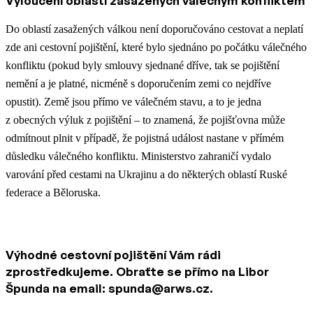
Vyloučení oblastí zasažených válečným konfliktem
Do oblastí zasažených válkou není doporučováno cestovat a neplatí
zde ani cestovní pojištění, které bylo sjednáno po počátku válečného
konfliktu (pokud byly smlouvy sjednané dříve, tak se pojištění
nemění a je platné, nicméně s doporučením zemi co nejdříve
opustit). Země jsou přímo ve válečném stavu, a to je jedna
z obecných výluk z pojištění – to znamená, že pojišťovna může
odmítnout plnit v případě, že pojistná událost nastane v přímém
důsledku válečného konfliktu. Ministerstvo zahraničí vydalo
varování před cestami na Ukrajinu a do některých oblastí Ruské
federace a Běloruska.
Výhodné cestovní pojištění Vám rádi
zprostředkujeme.
Obraťte se přímo na Libor
Špunda na email: spunda@arws.cz.