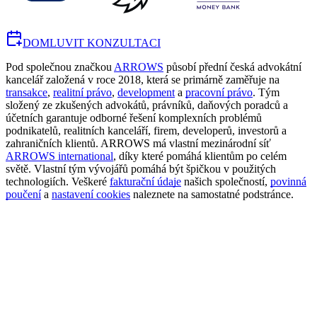
DOMLUVIT KONZULTACI
Pod společnou značkou
ARROWS
působí přední česká advokátní
kancelář založená v roce 2018, která se primárně zaměřuje na
transakce
,
realitní právo
,
development
a
pracovní právo
. Tým
složený ze zkušených advokátů, právníků, daňových poradců a
účetních garantuje odborné řešení komplexních problémů
podnikatelů, realitních kanceláří, firem, developerů, investorů a
zahraničních klientů. ARROWS má vlastní mezinárodní síť
ARROWS international
, díky které pomáhá klientům po celém
světě. Vlastní tým vývojářů pomáhá být špičkou v použitých
technologiích. Veškeré
fakturační údaje
našich společností,
povinná
poučení
a
nastavení cookies
naleznete na samostatné podstránce.