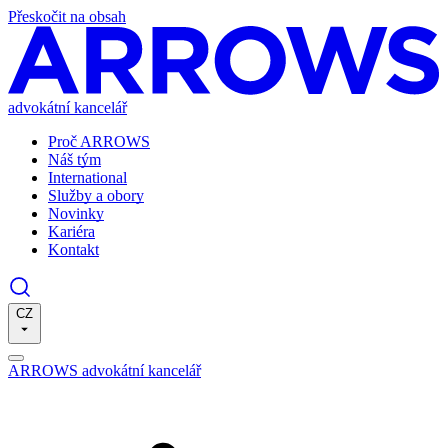
Přeskočit na obsah
advokátní kancelář
Proč ARROWS
Náš tým
International
Služby a obory
Novinky
Kariéra
Kontakt
CZ
ARROWS advokátní kancelář