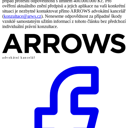
případ profesní odpovědnosti s limitem 400.000.000 Kč. Pro
ověření aktuálního znění předpisů a jejich aplikace na vaši konkrétní
situaci je nezbytné kontaktovat přímo ARROWS advokátní kancelář
(
konzultace@arws.cz
). Neneseme odpovědnost za případné škody
vzniklé samostatným užitím informací z tohoto článku bez předchozí
individuální právní konzultace.
advokátní kancelář