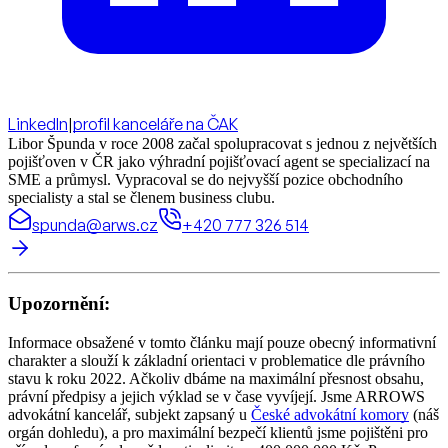
LinkedIn
|
profil kanceláře na ČAK
Libor Špunda v roce 2008 začal spolupracovat s jednou z největších
pojišťoven v ČR jako výhradní pojišťovací agent se specializací na
SME a průmysl. Vypracoval se do nejvyšší pozice obchodního
specialisty a stal se členem business clubu.
spunda@arws.cz
+420 777 326 514
Upozornění:
Informace obsažené v tomto článku mají pouze obecný informativní
charakter a slouží k základní orientaci v problematice dle právního
stavu k roku 2022. Ačkoliv dbáme na maximální přesnost obsahu,
právní předpisy a jejich výklad se v čase vyvíjejí. Jsme ARROWS
advokátní kancelář, subjekt zapsaný u
České advokátní komory
(náš
orgán dohledu), a pro maximální bezpečí klientů jsme pojištěni pro