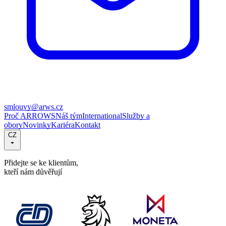
smlouvy@arws.cz
Proč ARROWS
Náš tým
International
Služby a
obory
Novinky
Kariéra
Kontakt
CZ
Přidejte se ke klientům,
kteří nám důvěřují