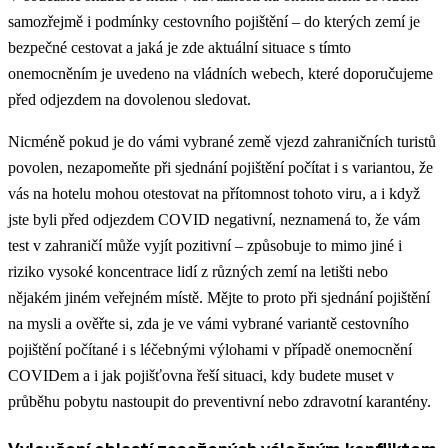
samozřejmě i podmínky cestovního pojištění – do kterých zemí je
bezpečné cestovat a jaká je zde aktuální situace s tímto
onemocněním je uvedeno na vládních webech, které doporučujeme
před odjezdem na dovolenou sledovat.
Nicméně pokud je do vámi vybrané země vjezd zahraničních turistů
povolen, nezapomeňte při sjednání pojištění počítat i s variantou, že
vás na hotelu mohou otestovat na přítomnost tohoto viru, a i když
jste byli před odjezdem COVID negativní, neznamená to, že vám
test v zahraničí může vyjít pozitivní – způsobuje to mimo jiné i
riziko vysoké koncentrace lidí z různých zemí na letišti nebo
nějakém jiném veřejném místě. Mějte to proto při sjednání pojištění
na mysli a ověřte si, zda je ve vámi vybrané variantě cestovního
pojištění počítané i s léčebnými výlohami v případě onemocnění
COVIDem a i jak pojišťovna řeší situaci, kdy budete muset v
průběhu pobytu nastoupit do preventivní nebo zdravotní karantény.