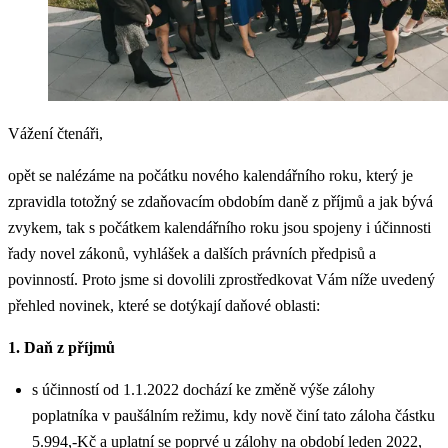
Vážení čtenáři,
opět se nalézáme na počátku nového kalendářního roku, který je
zpravidla totožný se zdaňovacím obdobím daně z příjmů a jak bývá
zvykem, tak s počátkem kalendářního roku jsou spojeny i účinnosti
řady novel zákonů, vyhlášek a dalších právních předpisů a
povinností. Proto jsme si dovolili zprostředkovat Vám níže uvedený
přehled novinek, které se dotýkají daňové oblasti:
1. Daň z příjmů
s účinností od 1.1.2022 dochází ke změně výše zálohy
poplatníka v paušálním režimu, kdy nově činí tato záloha částku
5.994,-Kč a uplatní se poprvé u zálohy na období leden 2022,