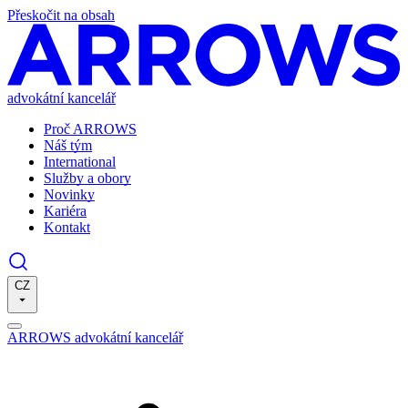
Přeskočit na obsah
advokátní kancelář
Proč ARROWS
Náš tým
International
Služby a obory
Novinky
Kariéra
Kontakt
CZ
ARROWS advokátní kancelář