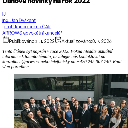
Daňové novinky na rok 2022
IJ
Ing. Jan Dyškant
|
profil kanceláře na ČAK
ARROWS advokátní kancelář
Publikováno:
11. 1. 2022
Aktualizováno:
8. 7. 2026
Tento článek byl napsán v roce 2022. Pokud hledáte aktuální
informace k tomuto tématu, neváhejte nás kontaktovat na
konzultace@arws.cz nebo telefonicky na +420 245 007 740. Rádi
vám poradíme.