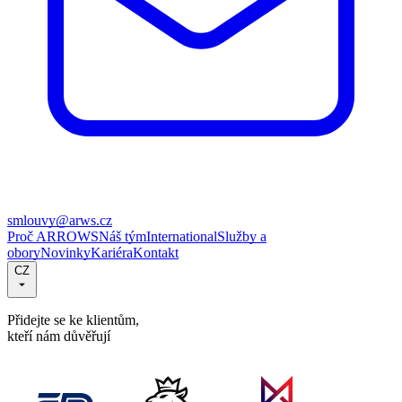
smlouvy@arws.cz
Proč ARROWS
Náš tým
International
Služby a
obory
Novinky
Kariéra
Kontakt
CZ
Přidejte se ke klientům,
kteří nám důvěřují