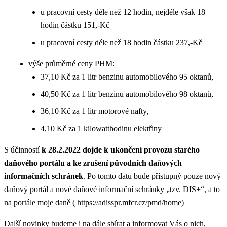
u pracovní cesty déle než 12 hodin, nejdéle však 18
hodin částku 151,-Kč
u pracovní cesty déle než 18 hodin částku 237,-Kč
výše průměrné ceny PHM:
37,10 Kč za 1 litr benzinu automobilového 95 oktanů,
40,50 Kč za 1 litr benzinu automobilového 98 oktanů,
36,10 Kč za 1 litr motorové nafty,
4,10 Kč za 1 kilowatthodinu elektřiny
S účinností
k 28.2.2022 dojde k ukončení provozu starého
daňového portálu a ke zrušení původních daňových
informačních schránek
. Po tomto datu bude přístupný pouze nový
daňový portál a nové daňové informační schránky „tzv. DIS+“, a to
na portále moje daně (
https://adisspr.mfcr.cz/pmd/home
)
Další novinky budeme i na dále sbírat a informovat Vás o nich,