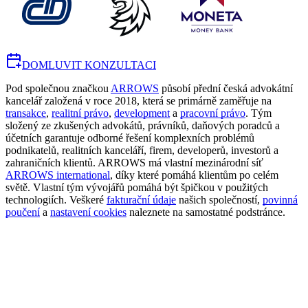
DOMLUVIT KONZULTACI
Pod společnou značkou
ARROWS
působí přední česká advokátní
kancelář založená v roce 2018, která se primárně zaměřuje na
transakce
,
realitní právo
,
development
a
pracovní právo
. Tým
složený ze zkušených advokátů, právníků, daňových poradců a
účetních garantuje odborné řešení komplexních problémů
podnikatelů, realitních kanceláří, firem, developerů, investorů a
zahraničních klientů. ARROWS má vlastní mezinárodní síť
ARROWS international
, díky které pomáhá klientům po celém
světě. Vlastní tým vývojářů pomáhá být špičkou v použitých
technologiích. Veškeré
fakturační údaje
našich společností,
povinná
poučení
a
nastavení cookies
naleznete na samostatné podstránce.