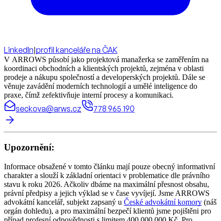
LinkedIn
|
profil kanceláře na ČAK
V ARROWS působí jako projektová manažerka se zaměřením na
koordinaci obchodních a klientských projektů, zejména v oblasti
prodeje a nákupu společností a developerských projektů. Dále se
věnuje zavádění moderních technologií a umělé inteligence do
praxe, čímž zefektivňuje interní procesy a komunikaci.
seckova@arws.cz
778 965 190
Upozornění:
Informace obsažené v tomto článku mají pouze obecný informativní
charakter a slouží k základní orientaci v problematice dle právního
stavu k roku 2026. Ačkoliv dbáme na maximální přesnost obsahu,
právní předpisy a jejich výklad se v čase vyvíjejí. Jsme ARROWS
advokátní kancelář, subjekt zapsaný u
České advokátní komory
(náš
orgán dohledu), a pro maximální bezpečí klientů jsme pojištěni pro
případ profesní odpovědnosti s limitem 400.000.000 Kč. Pro