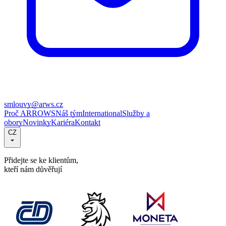
smlouvy@arws.cz
Proč ARROWS
Náš tým
International
Služby a
obory
Novinky
Kariéra
Kontakt
CZ
Přidejte se ke klientům,
kteří nám důvěřují