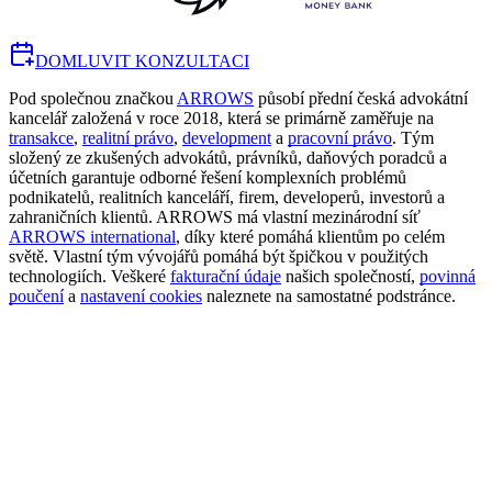
DOMLUVIT KONZULTACI
Pod společnou značkou
ARROWS
působí přední česká advokátní
kancelář založená v roce 2018, která se primárně zaměřuje na
transakce
,
realitní právo
,
development
a
pracovní právo
. Tým
složený ze zkušených advokátů, právníků, daňových poradců a
účetních garantuje odborné řešení komplexních problémů
podnikatelů, realitních kanceláří, firem, developerů, investorů a
zahraničních klientů. ARROWS má vlastní mezinárodní síť
ARROWS international
, díky které pomáhá klientům po celém
světě. Vlastní tým vývojářů pomáhá být špičkou v použitých
technologiích. Veškeré
fakturační údaje
našich společností,
povinná
poučení
a
nastavení cookies
naleznete na samostatné podstránce.