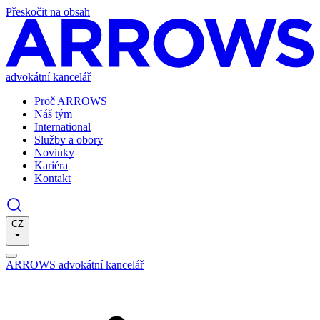
Přeskočit na obsah
advokátní kancelář
Proč ARROWS
Náš tým
International
Služby a obory
Novinky
Kariéra
Kontakt
CZ
ARROWS advokátní kancelář