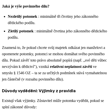
Jaká je výše povinného dílu?
Nezletilý potomek
: minimálně tři čtvrtiny jeho zákonného
dědického podílu.
Zletilý potomek
: minimálně čtvrtina jeho zákonného dědického
podílu.
Znamená to, že pokud chcete svůj majetek odkázat jen manželovi a
opomenete potomky, potomci se mohou domáhat svého povinného
dílu. Pokud závěť toto právo absolutně popírá (např. „své děti vůbec
nevzývám k dědictví"), vzniká
relativní neplatnost závěti
ve
smyslu § 1546 OZ – ta se za určitých podmínek stává vymahatelnou
jen částečně (v rozsahu povinného dílu).
Důvody vydědění: Výjimky z pravidla
Existují však výjimky. Zůstavitel může potomka vydědit, pokud se
splní zákonné důvody: