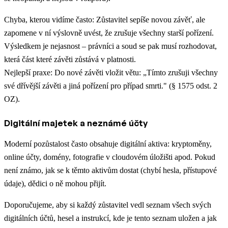
Chyba, kterou vidíme často: Zůstavitel sepíše novou závěť, ale
zapomene v ní výslovně uvést, že zrušuje všechny starší pořízení.
Výsledkem je nejasnost – právníci a soud se pak musí rozhodovat,
která část které závěti zůstává v platnosti.
Nejlepší praxe: Do nové závěti vložit větu: „Tímto zrušuji všechny
své dřívější závěti a jiná pořízení pro případ smrti." (§ 1575 odst. 2
OZ).
Digitální majetek a neznámé účty
Moderní pozůstalost často obsahuje digitální aktiva: kryptoměny,
online účty, domény, fotografie v cloudovém úložišti apod. Pokud
není známo, jak se k těmto aktivům dostat (chybí hesla, přístupové
údaje), dědici o ně mohou přijít.
Doporučujeme, aby si každý zůstavitel vedl seznam všech svých
digitálních účtů, hesel a instrukcí, kde je tento seznam uložen a jak