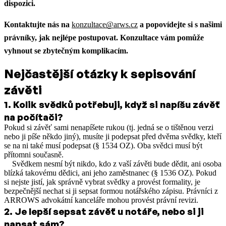
dispozici.
Kontaktujte nás na
konzultace@arws.cz
a popovídejte si s našimi
právníky, jak nejlépe postupovat. Konzultace vám pomůže
vyhnout se zbytečným komplikacím.
Nejčastější otázky k sepisování
závěti
1
.
Kolik svědků potřebuji, když si napíšu závěť
na počítači?
Pokud si závěť sami nenapíšete rukou (tj. jedná se o tištěnou verzi
nebo ji píše někdo jiný), musíte ji podepsat před dvěma svědky, kteří
se na ni také musí podepsat (§ 1534 OZ). Oba svědci musí být
přítomni současně.
Svědkem nesmí být nikdo, kdo z vaší závěti bude dědit, ani osoba
blízká takovému dědici, ani jeho zaměstnanec (§ 1536 OZ). Pokud
si nejste jistí, jak správně vybrat svědky a provést formality, je
bezpečnější nechat si ji sepsat formou notářského zápisu. Právníci z
ARROWS advokátní kanceláře mohou provést právní revizi.
2
.
Je lepší sepsat závěť u notáře, nebo si ji
napsat sám?