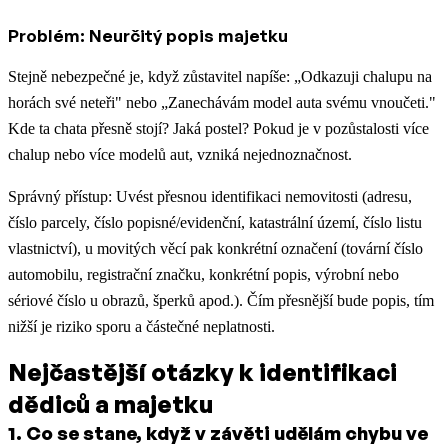
Problém: Neurčitý popis majetku
Stejně nebezpečné je, když zůstavitel napíše: „Odkazuji chalupu na
horách své neteři" nebo „Zanechávám model auta svému vnoučeti."
Kde ta chata přesně stojí? Jaká postel? Pokud je v pozůstalosti více
chalup nebo více modelů aut, vzniká nejednoznačnost.
Správný přístup: Uvést přesnou identifikaci nemovitosti (adresu,
číslo parcely, číslo popisné/evidenční, katastrální území, číslo listu
vlastnictví), u movitých věcí pak konkrétní označení (tovární číslo
automobilu, registrační značku, konkrétní popis, výrobní nebo
sériové číslo u obrazů, šperků apod.). Čím přesnější bude popis, tím
nižší je riziko sporu a částečné neplatnosti.
Nejčastější otázky k identifikaci
dědiců a majetku
1
.
Co se stane, když v závěti udělám chybu ve