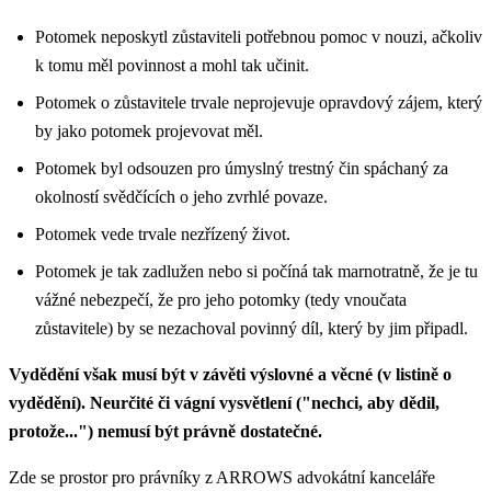
Potomek neposkytl zůstaviteli potřebnou pomoc v nouzi, ačkoliv
k tomu měl povinnost a mohl tak učinit.
Potomek o zůstavitele trvale neprojevuje opravdový zájem, který
by jako potomek projevovat měl.
Potomek byl odsouzen pro úmyslný trestný čin spáchaný za
okolností svědčících o jeho zvrhlé povaze.
Potomek vede trvale nezřízený život.
Potomek je tak zadlužen nebo si počíná tak marnotratně, že je tu
vážné nebezpečí, že pro jeho potomky (tedy vnoučata
zůstavitele) by se nezachoval povinný díl, který by jim připadl.
Vydědění však musí být v závěti výslovné a věcné (v listině o
vydědění). Neurčité či vágní vysvětlení ("nechci, aby dědil,
protože...") nemusí být právně dostatečné.
Zde se prostor pro právníky z ARROWS advokátní kanceláře