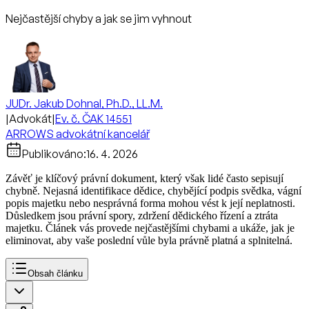
Nejčastější chyby a jak se jim vyhnout
JUDr. Jakub Dohnal, Ph.D., LL.M.
|
Advokát
|
Ev. č. ČAK 14551
ARROWS advokátní kancelář
Publikováno:
16. 4. 2026
Závěť je klíčový právní dokument, který však lidé často sepisují
chybně. Nejasná identifikace dědice, chybějící podpis svědka, vágní
popis majetku nebo nesprávná forma mohou vést k její neplatnosti.
Důsledkem jsou právní spory, zdržení dědického řízení a ztráta
majetku. Článek vás provede nejčastějšími chybami a ukáže, jak je
eliminovat, aby vaše poslední vůle byla právně platná a splnitelná.
Obsah článku