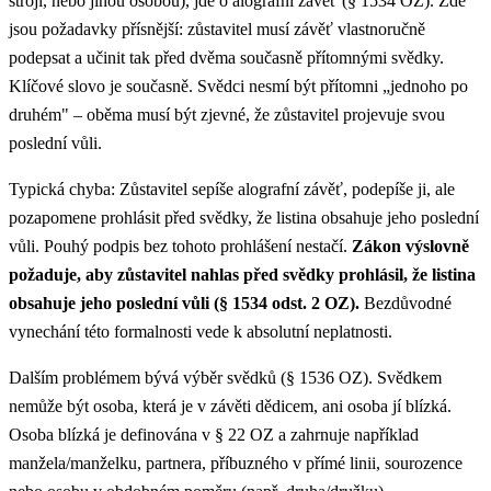
stroji, nebo jinou osobou), jde o alografní závěť (§ 1534 OZ). Zde
jsou požadavky přísnější: zůstavitel musí závěť vlastnoručně
podepsat a učinit tak před dvěma současně přítomnými svědky.
Klíčové slovo je současně. Svědci nesmí být přítomni „jednoho po
druhém" – oběma musí být zjevné, že zůstavitel projevuje svou
poslední vůli.
Typická chyba: Zůstavitel sepíše alografní závěť, podepíše ji, ale
pozapomene prohlásit před svědky, že listina obsahuje jeho poslední
vůli. Pouhý podpis bez tohoto prohlášení nestačí.
Zákon výslovně
požaduje, aby zůstavitel nahlas před svědky prohlásil, že listina
obsahuje jeho poslední vůli (§ 1534 odst. 2 OZ).
Bezdůvodné
vynechání této formalnosti vede k absolutní neplatnosti.
Dalším problémem bývá výběr svědků (§ 1536 OZ). Svědkem
nemůže být osoba, která je v závěti dědicem, ani osoba jí blízká.
Osoba blízká je definována v § 22 OZ a zahrnuje například
manžela/manželku, partnera, příbuzného v přímé linii, sourozence