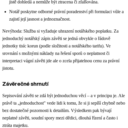
jistě dohledá a nemůže být ztracena či zfalšována.
Notář poskytne odborné právní poradenství při formulaci vůle a
zajistí její jasnost a jednoznačnost.
Nevýhoda: Služba si vyžaduje uhrazení notářského poplatku. Za
jednoduchý notářský zápis závěti se jedná obvykle o řádově
jednotky tisíc korun (podle složitosti a notářského tarifu). Ve
srovnání s možnými náklady na řešení sporů o neplatnost či
interpretaci vágní závěti jde ale o zcela přijatelnou cenu za právní
jistotu.
Závěrečné shrnutí
Sepisování závěti se zdá být jednoduchou věcí – a v principu je. Ale
právě ta „jednoduchost" vede lidi k tomu, že si ji sepíší chybně nebo
bez dostatečné pozornosti k detailům. Výsledkem pak bývají
neplatné závěti, soudní spory mezi dědici, dlouhá řízení a často i
ztráta majetku.