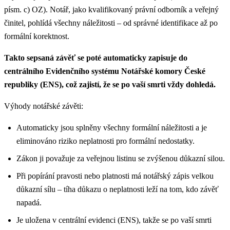
písm. c) OZ). Notář, jako kvalifikovaný právní odborník a veřejný
činitel, pohlídá všechny náležitosti – od správné identifikace až po
formální korektnost.
Takto sepsaná závěť se poté automaticky zapisuje do
centrálního Evidenčního systému Notářské komory České
republiky (ENS), což zajistí, že se po vaší smrti vždy dohledá.
Výhody notářské závěti:
Automaticky jsou splněny všechny formální náležitosti a je
eliminováno riziko neplatnosti pro formální nedostatky.
Zákon ji považuje za veřejnou listinu se zvýšenou důkazní silou.
Při popírání pravosti nebo platnosti má notářský zápis velkou
důkazní sílu – tíha důkazu o neplatnosti leží na tom, kdo závěť
napadá.
Je uložena v centrální evidenci (ENS), takže se po vaší smrti