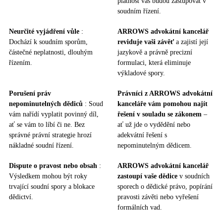
platnost vás budou zastupovat v
soudním řízení.
Neurčité vyjádření vůle
:
ARROWS advokátní kancelář
Dochází k soudním sporům,
reviduje vaši závěť
a zajistí její
částečné neplatnosti, dlouhým
jazykově a právně precizní
řízením.
formulaci, která eliminuje
výkladové spory.
Porušení práv
Právníci z ARROWS advokátní
nepominutelných dědiců
: Soud
kanceláře vám pomohou najít
vám nařídí vyplatit povinný díl,
řešení v souladu se zákonem
–
ať se vám to líbí či ne. Bez
ať už jde o vydědění nebo
správné právní strategie hrozí
adekvátní řešení s
nákladné soudní řízení.
nepominutelným dědicem.
Dispute o pravost nebo obsah
:
ARROWS advokátní kancelář
Výsledkem mohou být roky
zastoupí vaše dědice
v soudních
trvající soudní spory a blokace
sporech o dědické právo, popírání
dědictví.
pravosti závěti nebo vyřešení
formálních vad.