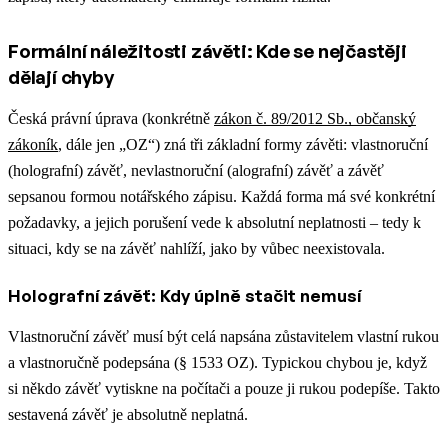
Formální náležitosti závěti: Kde se nejčastěji
dělají chyby
Česká právní úprava (konkrétně
zákon č. 89/2012 Sb., občanský
zákoník
, dále jen „OZ“) zná tři základní formy závěti: vlastnoruční
(holografní) závěť, nevlastnoruční (alografní) závěť a závěť
sepsanou formou notářského zápisu. Každá forma má své konkrétní
požadavky, a jejich porušení vede k absolutní neplatnosti – tedy k
situaci, kdy se na závěť nahlíží, jako by vůbec neexistovala.
Holografní závěť: Kdy úplně stačit nemusí
Vlastnoruční závěť musí být celá napsána zůstavitelem vlastní rukou
a vlastnoručně podepsána (§ 1533 OZ). Typickou chybou je, když
si někdo závěť vytiskne na počítači a pouze ji rukou podepíše. Takto
sestavená závěť je absolutně neplatná.