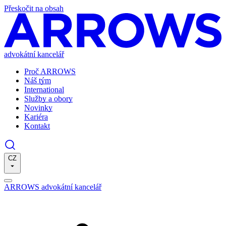
Přeskočit na obsah
advokátní kancelář
Proč ARROWS
Náš tým
International
Služby a obory
Novinky
Kariéra
Kontakt
CZ
ARROWS advokátní kancelář