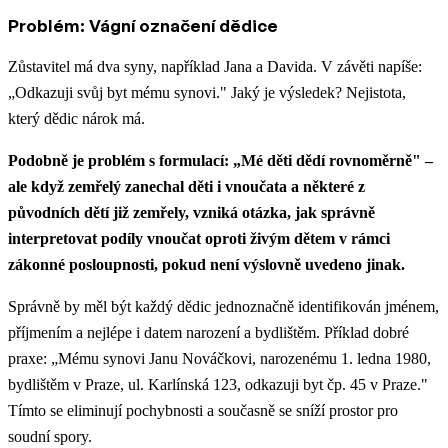
Problém: Vágní označení dědice
Zůstavitel má dva syny, například Jana a Davida. V závěti napíše:
„Odkazuji svůj byt mému synovi." Jaký je výsledek? Nejistota,
který dědic nárok má.
Podobně je problém s formulací: „Mé děti dědí rovnoměrně" –
ale když zemřelý zanechal děti i vnoučata a některé z
původních dětí již zemřely, vzniká otázka, jak správně
interpretovat podíly vnoučat oproti živým dětem v rámci
zákonné posloupnosti, pokud není výslovně uvedeno jinak.
Správně by měl být každý dědic jednoznačně identifikován jménem,
příjmením a nejlépe i datem narození a bydlištěm. Příklad dobré
praxe: „Mému synovi Janu Nováčkovi, narozenému 1. ledna 1980,
bydlištěm v Praze, ul. Karlínská 123, odkazuji byt čp. 45 v Praze."
Tímto se eliminují pochybnosti a současně se sníží prostor pro
soudní spory.