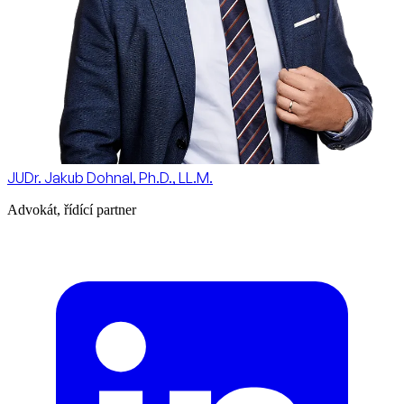
JUDr. Jakub Dohnal, Ph.D., LL.M.
Advokát, řídící partner