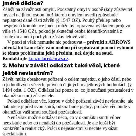
jméně dědice?
Záleží na závažnosti omylu. Podstatný omyl v osobě (kdy zůstavitel
myslel na jinou osobu, než kterou omylem uvedl) způsobuje
neplatnost dané části závěti (§ 1547 OZ). Pouhý překlep nebo
nesprávná kombinace jména může být opravena výkladem projevu
vůle (§ 1548 OZ), pokud je skutečná osoba identifikovatelná z
kontextu a není pochyb o zůstavitelově vůli.
V praxi si však nemusíte nic podsouvat –
právníci z ARROWS
advokátní kanceláře vám mohou při sepisování pomoci vyhnout
se těmto problémům ještě předtím, než dojde na soud.
Kontaktujte
konzultace@arws.cz
.
2
.
Mohu v závěti odkázat také věci, které
ještě nevlastním?
Závěť může obsahovat pořízení o celém majetku, o jeho části, nebo
o jednotlivých věcech, právech či jiných majetkových hodnotách (§
1494 odst. 1 OZ). Odkázat lze pouze to, co je součástí pozůstalosti v
okamžiku smrti zůstavitele.
Pokud odkážete věc, kterou v době pořízení závěti nevlastníte, ale
nabudete ji před svou smrtí, odkaz bude platný, protože věc bude v
okamžiku vaší smrti součástí pozůstalosti.
Není však možné odkázat něco, co v okamžiku smrti vůbec
neexistuje nebo co nenáleží do pozůstalosti. Je ale lepší být
konkrétní a realistický. Práci s nejasnostmi si nechte vykázat
specialistům.