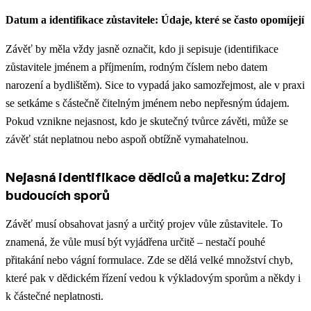
Datum a identifikace zůstavitele: Údaje, které se často opomíjejí
Závěť by měla vždy jasně označit, kdo ji sepisuje (identifikace
zůstavitele jménem a příjmením, rodným číslem nebo datem
narození a bydlištěm). Sice to vypadá jako samozřejmost, ale v praxi
se setkáme s částečně čitelným jménem nebo nepřesným údajem.
Pokud vznikne nejasnost, kdo je skutečný tvůrce závěti, může se
závěť stát neplatnou nebo aspoň obtížně vymahatelnou.
Nejasná identifikace dědiců a majetku: Zdroj
budoucích sporů
Závěť musí obsahovat jasný a určitý projev vůle zůstavitele. To
znamená, že vůle musí být vyjádřena určitě – nestačí pouhé
přitakání nebo vágní formulace. Zde se dělá velké množství chyb,
které pak v dědickém řízení vedou k výkladovým sporům a někdy i
k částečné neplatnosti.