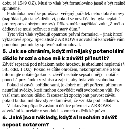
dobu (§ 1549 OZ). Musí to však být formulováno jasně a být reálně
splnitelné.
Podmínka nemůže porušovat veřejný pořádek nebo dobré mravy
(například „dostaneš dědictví, pokud se nevdáš" by byla neplatná
pro rozpor s dobrými mravy). Příkaz může například znít: „Z mého
dědictví se musí pečovat o můj starý dům."
Tyto věci však vyžadují opatrnou právní formulaci – jinak hrozí
výkladové spory. Specialisté z ARROWS advokátní kanceláře vám
pomohou podmínky správně naformulovat.
5
.
Jak se chráním, když mi nějaký potenciální
dědic hrozí a chce mě k závěti přinutit?
Závěť sepsaná pod nátlakem nebo hrozbou je absolutně neplatná (§
581 odst. 1 OZ). Pokud se cítíte ohroženi, nekompromisně o tom
informujte notáře (pokud si závěť necháte sepsat u něj) – notář si
ponechá poznámku v zápisu a zajistí, aby byla vůle svobodná.
Pokud si závěť pořídíte sami, je dobré mít při pořízení přítomny
neutrální svědky, kteří mohou dosvědčit vaši svobodnou vůli. Po
vaší smrti mohou dědici či souzeníci zpochybnit pravost závěti,
pokud budou mít důvody se domnívat, že vznikla pod nátlakem.
V takovém případě zastoupí dědice právníci z ARROWS
advokátní kanceláře v soudních sporech o dědické právo.
6
.
Jaké jsou náklady, když si nechám závěť
sepsat notářem?