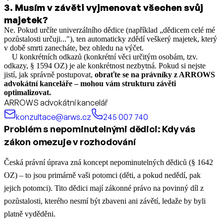
3
.
Musím v závěti vyjmenovat všechen svůj
majetek?
Ne. Pokud určíte univerzálního dědice (například „dědicem celé mé
pozůstalosti určuji..."), ten automaticky zdědí veškerý majetek, který
v době smrti zanecháte, bez ohledu na výčet.
U konkrétních odkazů (konkrétní věci určitým osobám, tzv.
odkazy, § 1594 OZ) je ale konkrétnost nezbytná. Pokud si nejste
jistí, jak správně postupovat,
obraťte se na právníky z ARROWS
advokátní kanceláře – mohou vám strukturu závěti
optimalizovat.
ARROWS advokátní kancelář
konzultace@arws.cz
245 007 740
Problém s nepominutelnými dědici: Kdy vás
zákon omezuje v rozhodování
Česká právní úprava zná koncept nepominutelných dědiců (§ 1642
OZ) – to jsou primárně vaši potomci (děti, a pokud nedědí, pak
jejich potomci). Tito dědici mají zákonné právo na povinný díl z
pozůstalosti, kterého nesmí být zbaveni ani závětí, ledaže by byli
platně vyděděni.