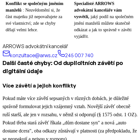
Konflikt se společným jměním
Specialisté ARROWS
manželů
: Neuvědomění si, že
advokátní kanceláře vám
část majetku již nepovažujete za
vysvětlí,
jaký podíl na společném
své vlastnictví; zde se chyby
jmění manželů můžete skutečně
dělají velmi lehce.
odkázat a jak to správně v závěti
vyjádřit.
ARROWS advokátní kancelář
konzultace@arws.cz
245 007 740
Další časté chyby: Od duplicitních závětí po
digitální údaje
Více závětí a jejich konflikty
Pokud máte více závětí sepsaných v různých dobách, je důležité
správně formulovat jejich vzájemný vztah. Novější závěť obecně
ruší starší, ale jen v rozsahu, v němž si odporují (§ 1575 odst. 1 OZ).
Pokud třeba stará závěť říkala „dům dostane syn" a nová „auto
dostane dcera", oba odkazy zůstávají v platnosti (za předpokladu, že
se neopakují a nejsou v rozporu).