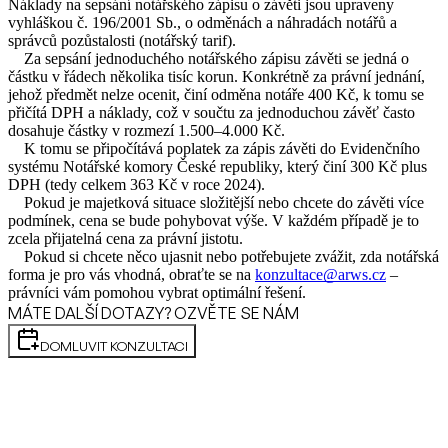
Náklady na sepsání notářského zápisu o závěti jsou upraveny
vyhláškou č. 196/2001 Sb., o odměnách a náhradách notářů a
správců pozůstalosti (notářský tarif).
Za sepsání jednoduchého notářského zápisu závěti se jedná o
částku v řádech několika tisíc korun. Konkrétně za právní jednání,
jehož předmět nelze ocenit, činí odměna notáře 400 Kč, k tomu se
přičítá DPH a náklady, což v součtu za jednoduchou závěť často
dosahuje částky v rozmezí 1.500–4.000 Kč.
K tomu se připočítává poplatek za zápis závěti do Evidenčního
systému Notářské komory České republiky, který činí 300 Kč plus
DPH (tedy celkem 363 Kč v roce 2024).
Pokud je majetková situace složitější nebo chcete do závěti více
podmínek, cena se bude pohybovat výše. V každém případě je to
zcela přijatelná cena za právní jistotu.
Pokud si chcete něco ujasnit nebo potřebujete zvážit, zda notářská
forma je pro vás vhodná, obraťte se na
konzultace@arws.cz
–
právníci vám pomohou vybrat optimální řešení.
MÁTE DALŠÍ DOTAZY? OZVĚTE SE NÁM
DOMLUVIT KONZULTACI