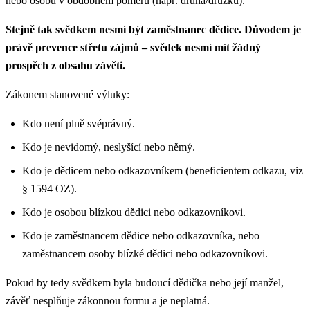
nebo osobu v obdobném poměru (např. druha/družku).
Stejně tak svědkem nesmí být zaměstnanec dědice. Důvodem je
právě prevence střetu zájmů – svědek nesmí mít žádný
prospěch z obsahu závěti.
Zákonem stanovené výluky:
Kdo není plně svéprávný.
Kdo je nevidomý, neslyšící nebo němý.
Kdo je dědicem nebo odkazovníkem (beneficientem odkazu, viz
§ 1594 OZ).
Kdo je osobou blízkou dědici nebo odkazovníkovi.
Kdo je zaměstnancem dědice nebo odkazovníka, nebo
zaměstnancem osoby blízké dědici nebo odkazovníkovi.
Pokud by tedy svědkem byla budoucí dědička nebo její manžel,
závěť nesplňuje zákonnou formu a je neplatná.