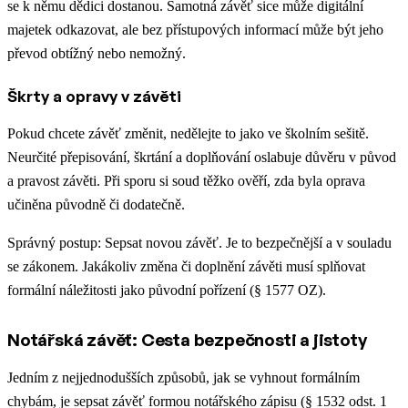
se k němu dědici dostanou. Samotná závěť sice může digitální
majetek odkazovat, ale bez přístupových informací může být jeho
převod obtížný nebo nemožný.
Škrty a opravy v závěti
Pokud chcete závěť změnit, nedělejte to jako ve školním sešitě.
Neurčité přepisování, škrtání a doplňování oslabuje důvěru v původ
a pravost závěti. Při sporu si soud těžko ověří, zda byla oprava
učiněna původně či dodatečně.
Správný postup: Sepsat novou závěť. Je to bezpečnější a v souladu
se zákonem. Jakákoliv změna či doplnění závěti musí splňovat
formální náležitosti jako původní pořízení (§ 1577 OZ).
Notářská závěť: Cesta bezpečnosti a jistoty
Jedním z nejjednodušších způsobů, jak se vyhnout formálním
chybám, je sepsat závěť formou notářského zápisu (§ 1532 odst. 1