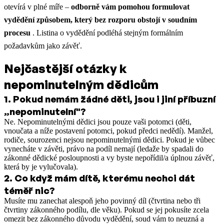
otevírá v plné míře –
odborně vám pomohou formulovat
vydědění způsobem, který bez rozporu obstojí v soudním
procesu
. Listina o vydědění podléhá stejným formálním
požadavkům jako závěť.
Nejčastější otázky k
nepominutelným dědicům
1
.
Pokud nemám žádné děti, jsou i jiní příbuzní
„nepominutelní"?
Ne. Nepominutelnými dědici jsou pouze vaši potomci (děti,
vnoučata a níže postavení potomci, pokud předci nedědí). Manžel,
rodiče, sourozenci nejsou nepominutelnými dědici. Pokud je vůbec
vynecháte v závěti, právo na podíl nemají (ledaže by spadali do
zákonné dědické posloupnosti a vy byste nepořídil/a úplnou závěť,
která by je vylučovala).
2
.
Co když mám dítě, kterému nechci dát
téměř nic?
Musíte mu zanechat alespoň jeho povinný díl (čtvrtina nebo tři
čtvrtiny zákonného podílu, dle věku). Pokud se jej pokusíte zcela
omezit bez zákonného důvodu vydědění, soud vám to neuzná a