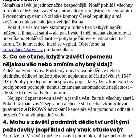
Notářská závěť je jednoznačně bezpečnější. Notář pohlídá všechny
formální náležitosti, závěť se automaticky zaregistruje v centrálním
Evidenčním systému Notářské komory České republiky a má
zvýšenou důkazní sílu jako veřejná listina.
Pokud je váš majetek skromný a rodina bez velkých napětí,
můžete si ji napsat sami – ale pak byste ji měli nechat zkontrolovat
právníkem. Notářský tarif se pohybuje řádově v jednotkách tisíc
korun. To je investice, která se vyplatí. Obraťte se na
konzultace@arws.cz
pro konzultaci.
3
.
Co se stane, když v závěti opomenu
nějakou věc nebo zmíním chybný údaj?
Záleží na typu chyby. Podstatný omyl v osobě dědice nebo v
předmětu dědictví může způsobit neplatnost té části závěti (§ 1547
OZ). Pouhý překlep nebo nesprávný popis, který lze z kontextu bez
pochybností pochopit, nemusí znamenat automatickou neplatnost –
ale stále to otevírá dveře sporům.
Nejlépe: Sepsat novou závěť a jasně uvést, že ruší všechny starší.
Pokud už máte závěť sepsanou a chcete si ji nechat zkontrolovat,
právníci z ARROWS
advokátní kanceláře vám pomohou odhalit a
bezpečně opravit případné vady.
4
.
Mohu v závěti podmínit dědictví určitými
požadavky (například aby vnuk studoval)?
Ano, lze to. V závěti můžete nastavit podmínku, příkaz nebo doložit