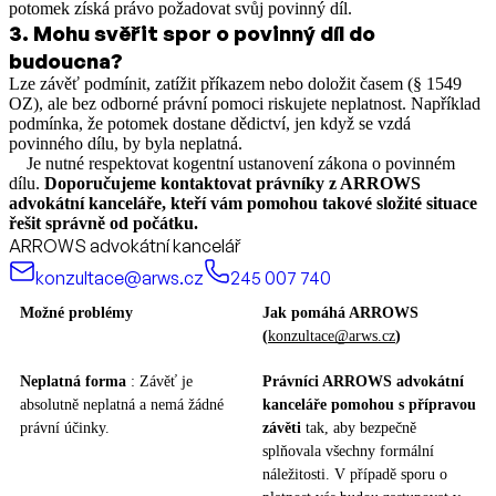
potomek získá právo požadovat svůj povinný díl.
3
.
Mohu svěřit spor o povinný díl do
budoucna?
Lze závěť podmínit, zatížit příkazem nebo doložit časem (§ 1549
OZ), ale bez odborné právní pomoci riskujete neplatnost. Například
podmínka, že potomek dostane dědictví, jen když se vzdá
povinného dílu, by byla neplatná.
Je nutné respektovat kogentní ustanovení zákona o povinném
dílu.
Doporučujeme kontaktovat právníky z ARROWS
advokátní kanceláře, kteří vám pomohou takové složité situace
řešit správně od počátku.
ARROWS advokátní kancelář
konzultace@arws.cz
245 007 740
Možné problémy
Jak pomáhá ARROWS
(
konzultace@arws.cz
)
Neplatná forma
: Závěť je
Právníci ARROWS advokátní
absolutně neplatná a nemá žádné
kanceláře pomohou s přípravou
právní účinky.
závěti
tak, aby bezpečně
splňovala všechny formální
náležitosti. V případě sporu o