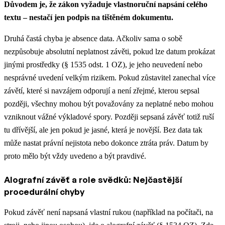
Důvodem je, že zákon vyžaduje vlastnoruční napsání celého
textu – nestačí jen podpis na tištěném dokumentu.
Druhá častá chyba je absence data. Ačkoliv sama o sobě
nezpůsobuje absolutní neplatnost závěti, pokud lze datum prokázat
jinými prostředky (§ 1535 odst. 1 OZ), je jeho neuvedení nebo
nesprávné uvedení velkým rizikem. Pokud zůstavitel zanechal více
závětí, které si navzájem odporují a není zřejmé, kterou sepsal
později, všechny mohou být považovány za neplatné nebo mohou
vzniknout vážné výkladové spory. Později sepsaná závěť totiž ruší
tu dřívější, ale jen pokud je jasné, která je novější. Bez data tak
může nastat právní nejistota nebo dokonce ztráta práv. Datum by
proto mělo být vždy uvedeno a být pravdivé.
Alografní závěť a role svědků: Nejčastější
procedurální chyby
Pokud závěť není napsaná vlastní rukou (například na počítači, na