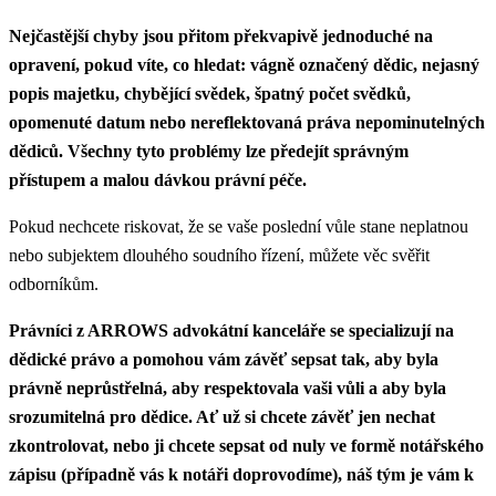
Nejčastější chyby jsou přitom překvapivě jednoduché na
opravení, pokud víte, co hledat: vágně označený dědic, nejasný
popis majetku, chybějící svědek, špatný počet svědků,
opomenuté datum nebo nereflektovaná práva nepominutelných
dědiců. Všechny tyto problémy lze předejít správným
přístupem a malou dávkou právní péče.
Pokud nechcete riskovat, že se vaše poslední vůle stane neplatnou
nebo subjektem dlouhého soudního řízení, můžete věc svěřit
odborníkům.
Právníci z ARROWS advokátní kanceláře se specializují na
dědické právo a pomohou vám závěť sepsat tak, aby byla
právně neprůstřelná, aby respektovala vaši vůli a aby byla
srozumitelná pro dědice. Ať už si chcete závěť jen nechat
zkontrolovat, nebo ji chcete sepsat od nuly ve formě notářského
zápisu (případně vás k notáři doprovodíme), náš tým je vám k