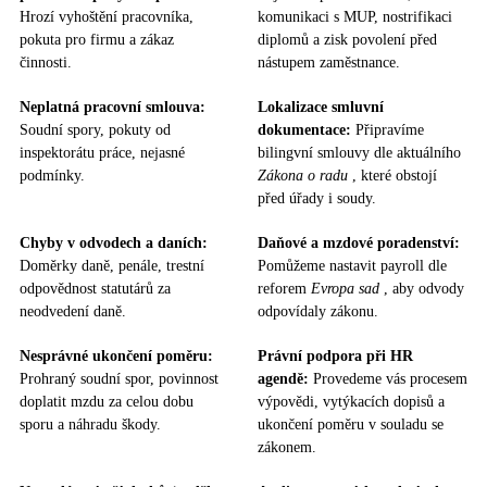
Hrozí vyhoštění pracovníka,
komunikaci s MUP, nostrifikaci
pokuta pro firmu a zákaz
diplomů a zisk povolení před
činnosti.
nástupem zaměstnance.
Neplatná pracovní smlouva:
Lokalizace smluvní
Soudní spory, pokuty od
dokumentace:
Připravíme
inspektorátu práce, nejasné
bilingvní smlouvy dle aktuálního
podmínky.
Zákona o radu
, které obstojí
před úřady i soudy.
Chyby v odvodech a daních:
Daňové a mzdové poradenství:
Doměrky daně, penále, trestní
Pomůžeme nastavit payroll dle
odpovědnost statutárů za
reforem
Evropa sad
, aby odvody
neodvedení daně.
odpovídaly zákonu.
Nesprávné ukončení poměru:
Právní podpora při HR
Prohraný soudní spor, povinnost
agendě:
Provedeme vás procesem
doplatit mzdu za celou dobu
výpovědi, vytýkacích dopisů a
sporu a náhradu škody.
ukončení poměru v souladu se
zákonem.