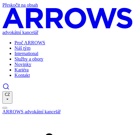
Přeskočit na obsah
advokátní kancelář
Proč ARROWS
Náš tým
International
Služby a obory
Novinky
Kariéra
Kontakt
CZ
ARROWS advokátní kancelář