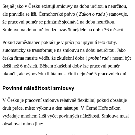
Stejně jako v Česku existují smlouvy na dobu určitou a neurčitou,
ale pravidla se liší. Černohorské právo (
Zakon o radu
) stanovuje,
že pracovní poměr se primárně sjednává na dobu neurčitou.
Smlouvu na dobu určitou lze uzavřít nejdéle na dobu 36 měsíců.
Pokud zaměstnanec pokračuje v práci po uplynutí této doby,
automaticky se transformuje na smlouvu na dobu neurčitou. Jako
česká firma musíte vědět, že zkušební doba (
probni rad
) nesmí být
delší než 6 měsíců. Během zkušební doby lze pracovní poměr
ukončit, ale výpovědní lhůta musí činit nejméně 5 pracovních dní.
Povinné náležitosti smlouvy
V Česku je pracovní smlouva relativně flexibilní, pokud obsahuje
druh práce, místo výkonu a den nástupu. V Černé Hoře zákon
vyžaduje mnohem širší výčet povinných náležitostí. Smlouva musí
obsahovat mimo jiné: