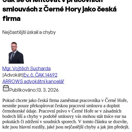
smlouvách z Černé Hory jako česká
firma
Nejčastější úskalí a chyby
Mgr. Vojtěch Sucharda
|
Advokát
|
Ev. č. ČAK 14692
ARROWS advokátní kancelář
Publikováno:
13. 3. 2026
Pokud chcete jako česká firma zaměstnat pracovníka v Černé Hoře,
nesmíte pouze překopírovat českou pracovní smlouvu a doplnit
černohorské údaje. Pracovní právo v Černé Hoře se v zásadních
bodech liší a chyby v podobě smlouvy vás mohou stát tisíce eur na
pokutách či zdržení v soudních sporech. V tomto článku se dozvíte,
kde jsou hlavní rozdíly, jaké jsou nejčastější chyby a jak jim předejít.