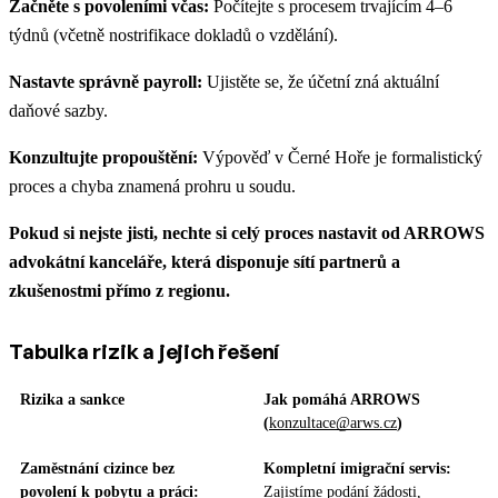
Začněte s povoleními včas:
Počítejte s procesem trvajícím 4–6
týdnů (včetně nostrifikace dokladů o vzdělání).
Nastavte správně payroll:
Ujistěte se, že účetní zná aktuální
daňové sazby.
Konzultujte propouštění:
Výpověď v Černé Hoře je formalistický
proces a chyba znamená prohru u soudu.
Pokud si nejste jisti, nechte si celý proces nastavit od ARROWS
advokátní kanceláře, která disponuje sítí partnerů a
zkušenostmi přímo z regionu.
Tabulka rizik a jejich řešení
Rizika a sankce
Jak pomáhá ARROWS
(
konzultace@arws.cz
)
Zaměstnání cizince bez
Kompletní imigrační servis:
povolení k pobytu a práci:
Zajistíme podání žádosti,