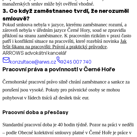
manažerských smluv může být ověření vhodné.
3
.
Co když zaměstnanec tvrdí, že nerozuměl
smlouvě?
Pokud smlouva nebyla v jazyce, kterému zaměstnanec rozumí, a
zároveň nebyla v úředním jazyce Černé Hory, soud se zpravidla
přikloní na stranu zaměstnance.
K pracovním rizikům v praxi často
patří i konfliktní situace na pracovišti, které rozebírá novinka
Jak
řešit šikanu na pracovišti: Právní a praktický průvodce
.
ARROWS advokátní kancelář
konzultace@arws.cz
245 007 740
Pracovní práva a povinnosti v Černé Hoře
Černohorské pracovní právo silně chrání zaměstnance a sankce za
porušení jsou vysoké. Pokuty pro právnické osoby se mohou
pohybovat v řádech tisíců až desítek tisíc eur.
Pracovní doba a přesčasy
Standardní pracovní doba je 40 hodin týdně. Pozor na práci v neděli
– podle Obecné kolektivní smlouvy platné v Černé Hoře je práce v