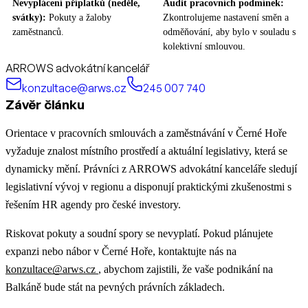
Nevyplácení příplatků (neděle,
Audit pracovních podmínek:
svátky):
Pokuty a žaloby
Zkontrolujeme nastavení směn a
zaměstnanců.
odměňování, aby bylo v souladu s
kolektivní smlouvou.
ARROWS advokátní kancelář
konzultace@arws.cz
245 007 740
Závěr článku
Orientace v pracovních smlouvách a zaměstnávání v Černé Hoře
vyžaduje znalost místního prostředí a aktuální legislativy, která se
dynamicky mění. Právníci z ARROWS advokátní kanceláře sledují
legislativní vývoj v regionu a disponují praktickými zkušenostmi s
řešením HR agendy pro české investory.
Riskovat pokuty a soudní spory se nevyplatí. Pokud plánujete
expanzi nebo nábor v Černé Hoře, kontaktujte nás na
konzultace@arws.cz
, abychom zajistili, že vaše podnikání na
Balkáně bude stát na pevných právních základech.