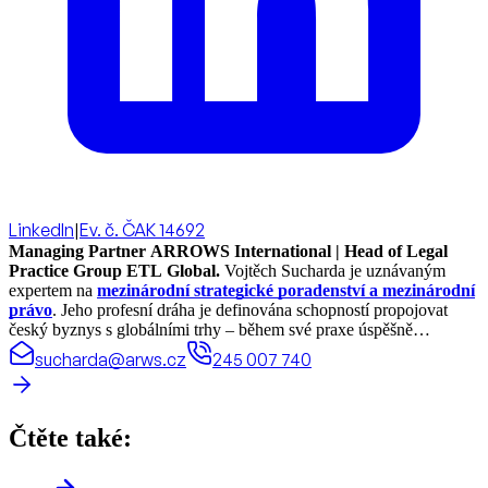
LinkedIn
|
Ev. č. ČAK 14692
Managing Partner ARROWS International | Head of Legal
Practice Group ETL Global.
Vojtěch Sucharda je uznávaným
expertem na
mezinárodní strategické poradenství a mezinárodní
právo
. Jeho profesní dráha je definována schopností propojovat
český byznys s globálními trhy – během své praxe úspěšně
realizoval právní projekty a koordinoval spolupráci ve více než 70
sucharda@arws.cz
245 007 740
zemích světa.
Čtěte také: