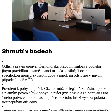
Shrnutí v bodech
•
Odlišná právní úprava: Černohorská pracovní smlouva podléhá
jiným pravidlům – zaměstnanci mají často silnější ochranu,
specifickou úpravu zkušební doby a nárok na odstupné v jiných
případech než v ČR.
•
Povolení k pobytu a práci: Cizince můžete legálně zaměstnat pouze
s platným povolením k pobytu a práci (tzv. dozvola za boravak i rad
) nebo potvrzením o ohlášení práce; bez toho hrozí vysoká pokuta a
trestněprávní důsledky.
•
Jazyk smlouvy: Smlouva musí být v úředním jazyce (černohorštině)