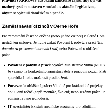
Právníci z ARROWS advokátní kanceláře zajistí, aby byl váš
mzdový systém nastaven v souladu s aktuální legislativou,
abyste se vyhnuli doměrkům a penále.
Zaměstnávání cizinců v Černé Hoře
Pro zaměstnání českého občana (nebo jiného cizince) v Černé Hoře
nestačí jen smlouva. Je nutné získat Povolení k pobytu a práci (tzv.
dozvola za privremeni boravak i rad
) nebo Potvrzení o ohlášení
práce.
Povolení k pobytu a práci:
Vydává Ministerstvo vnitra (MUP).
Je vázáno na konkrétního zaměstnavatele a pracovní pozici. Platí
zpravidla 1 rok s možností prodloužení.
Potvrzení o ohlášení práce:
Vhodné pro krátkodobé projekty
do 90 dnů ročně (např. montáže, školení) nebo sezónní práce. Je
administrativně jednodušší.
IT specialisté:
Existují specifické programy pro „digitální