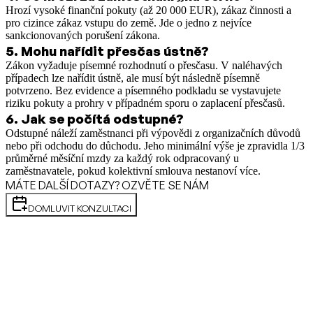
Hrozí vysoké finanční pokuty (až 20 000 EUR), zákaz činnosti a
pro cizince zákaz vstupu do země. Jde o jedno z nejvíce
sankcionovaných porušení zákona.
5
.
Mohu nařídit přesčas ústně?
Zákon vyžaduje písemné rozhodnutí o přesčasu. V naléhavých
případech lze nařídit ústně, ale musí být následně písemně
potvrzeno. Bez evidence a písemného podkladu se vystavujete
riziku pokuty a prohry v případném sporu o zaplacení přesčasů.
6
.
Jak se počítá odstupné?
Odstupné náleží zaměstnanci při výpovědi z organizačních důvodů
nebo při odchodu do důchodu. Jeho minimální výše je zpravidla 1/3
průměrné měsíční mzdy za každý rok odpracovaný u
zaměstnavatele, pokud kolektivní smlouva nestanoví více.
MÁTE DALŠÍ DOTAZY? OZVĚTE SE NÁM
DOMLUVIT KONZULTACI