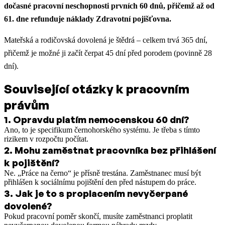
dočasné pracovní neschopnosti prvních 60 dnů, přičemž až od
61. dne refunduje náklady Zdravotní pojišťovna.
Mateřská a rodičovská dovolená je štědrá – celkem trvá 365 dní,
přičemž je možné ji začít čerpat 45 dní před porodem (povinně 28
dní).
Související otázky k pracovním
právům
1
.
Opravdu platím nemocenskou 60 dní?
Ano, to je specifikum černohorského systému. Je třeba s tímto
rizikem v rozpočtu počítat.
2
.
Mohu zaměstnat pracovníka bez přihlášení
k pojištění?
Ne. „Práce na černo“ je přísně trestána. Zaměstnanec musí být
přihlášen k sociálnímu pojištění den před nástupem do práce.
3
.
Jak je to s proplacením nevyčerpané
dovolené?
Pokud pracovní poměr skončí, musíte zaměstnanci proplatit