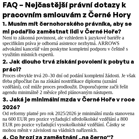
FAQ – Nejčastější právní dotazy k
pracovním smlouvám z Černé Hory
1
.
Musím mít černohorského právníka, aby se
mi podařilo zaměstnat lidi v Černé Hoře?
Není to zákonná povinnost, ale vzhledem k jazykové bariéře a
specifikům práva je odborná asistence nezbytná. ARROWS
advokátní kancelář vám poskytne kompletní podporu v češtině s
využitím místních expertů.
2
.
Jak dlouho trvá získání povolení k pobytu a
práci?
Proces obvykle trvá 20–30 dní od podání kompletní žádosti. Je však
třeba připočítat čas na získání nostrifikace diplomu (uznání
vzdělání), což může proces prodloužit. Doporučujeme začít řešit
agendu minimálně 2 měsíce před plánovaným nástupem.
3
.
Jaká je minimální mzda v Černé Hoře v roce
2026?
Od reformy platné pro rok 2025/2026 je minimální mzda stanovena
na 600 EUR pro pozice vyžadující středoškolské vzdělání a 800
EUR pro pozice vyžadující vysokoškolské vzdělání. Částky se
mohou měnit v závislosti na vládních nařízeních.
4
.
Co hrozí za zaměstnání „na černo“?