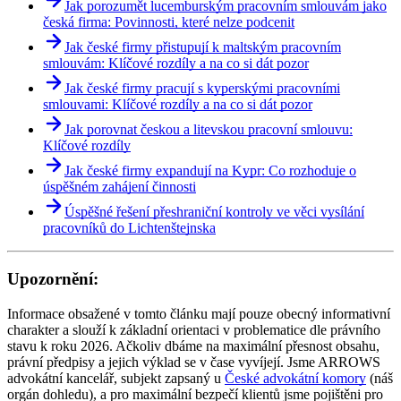
Jak porozumět lucemburským pracovním smlouvám jako
česká firma: Povinnosti, které nelze podcenit
Jak české firmy přistupují k maltským pracovním
smlouvám: Klíčové rozdíly a na co si dát pozor
Jak české firmy pracují s kyperskými pracovními
smlouvami: Klíčové rozdíly a na co si dát pozor
Jak porovnat českou a litevskou pracovní smlouvu:
Klíčové rozdíly
Jak české firmy expandují na Kypr: Co rozhoduje o
úspěšném zahájení činnosti
Úspěšné řešení přeshraniční kontroly ve věci vysílání
pracovníků do Lichtenštejnska
Upozornění:
Informace obsažené v tomto článku mají pouze obecný informativní
charakter a slouží k základní orientaci v problematice dle právního
stavu k roku 2026. Ačkoliv dbáme na maximální přesnost obsahu,
právní předpisy a jejich výklad se v čase vyvíjejí. Jsme ARROWS
advokátní kancelář, subjekt zapsaný u
České advokátní komory
(náš
orgán dohledu), a pro maximální bezpečí klientů jsme pojištěni pro