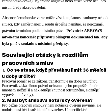
černohorsko-česká). Výhradně anglická nebo česká verze není pro
místní úřady akceptovatelná.
Absence černohorské verze může vést k neplatnosti smlouvy nebo k
situaci, kdy zaměstnanec u soudu úspěšně namítne, že nerozuměl
právním termínům podle místního práva.
Právníci z ARROWS
advokátní kanceláře připravují bilingvní dokumentaci tak, aby
byla plně v souladu s místními předpisy.
Související otázky k rozdílům
pracovních smluv
1
.
Co se stane, když přesáhnu limit 36 měsíců
u doby určité?
Pracovní poměr se ze zákona transformuje na dobu neurčitou.
Pracovník získá silnou právní ochranu a jeho propuštění bude
mnohem složitější a nákladnější (nutnost odstupného, složitější
výpovědní důvody).
2
.
Musí být smlouva notářsky ověřena?
Pro běžné pracovní smlouvy není notářské ověření povinné, ale
podpis musí být jasně identifikovatelný. U specifických