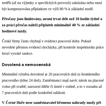
neděli (až na výjimky u specifických provozů) zakázána nebo musí
být kompenzována příplatkem ve výši 80 % k základní mzdě.
Přesčasy jsou limitovány, nesmí trvat déle než 10 hodin týdně a
za práci přesčas náleží příplatek minimálně 40 % ze základní
hodinové mzdy.
České firmy často chybují v evidenci pracovní doby. Pokud
nevedete přesnou evidenci docházky, při kontrole inspektorátu práce
hrozí vysoké sankce.
Dovolená a nemocenská
Minimální výměra dovolené je 20 pracovních dnů (u šestidenního
pracovního týdne 24 dnů). Zaměstnanci mají navíc nárok na placené
volno při svatbě, narození dítěte či úmrtí v rodině, a to v rozsahu až
7 pracovních dnů podle konkrétní události.
V Černé Hoře nese zaměstnavatel břemeno náhrady mzdy při