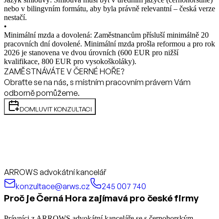
nebo v bilingvním formátu, aby byla právně relevantní – česká verze
nestačí.
•
Minimální mzda a dovolená: Zaměstnancům přísluší minimálně 20
pracovních dní dovolené. Minimální mzda prošla reformou a pro rok
2026 je stanovena ve dvou úrovních (600 EUR pro nižší
kvalifikace, 800 EUR pro vysokoškoláky).
ZAMĚSTNÁVÁTE V ČERNÉ HOŘE?
Obraťte se na nás, s místním pracovním právem Vám
odborně pomůžeme.
DOMLUVIT KONZULTACI
ARROWS advokátní kancelář
konzultace@arws.cz
245 007 740
Proč je Černá Hora zajímavá pro české firmy
Právníci z ARROWS advokátní kanceláře se s černohorským