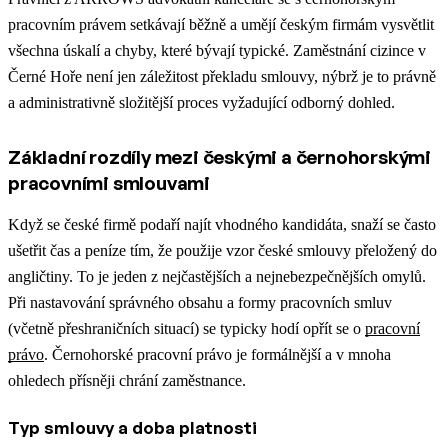
pracovním právem setkávají běžně a umějí českým firmám vysvětlit
všechna úskalí a chyby, které bývají typické. Zaměstnání cizince v
Černé Hoře není jen záležitost překladu smlouvy, nýbrž je to právně
a administrativně složitější proces vyžadující odborný dohled.
Základní rozdíly mezi českými a černohorskými
pracovními smlouvami
Když se české firmě podaří najít vhodného kandidáta, snaží se často
ušetřit čas a peníze tím, že použije vzor české smlouvy přeložený do
angličtiny. To je jeden z nejčastějších a nejnebezpečnějších omylů.
Při nastavování správného obsahu a formy pracovních smluv
(včetně přeshraničních situací) se typicky hodí opřít se o
pracovní
právo
.
Černohorské pracovní právo je formálnější a v mnoha
ohledech přísněji chrání zaměstnance.
Typ smlouvy a doba platnosti