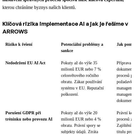
kterou chráníme byznys našich klientů.
Klíčová rizika implementace AI a jak je řešíme v
ARROWS
Riziko k řešení
Potenciální problémy a
Jak pom
sankce
Nedodržení EU AI Act
Pokuty až do výše 35
Příprava 
milionů EUR nebo 7 %
dokumenta
celosvětového ročního
procesů pr
obratu. Zákaz používání
požadavků
systému v EU. Reputační
managemen
poškození.
managemen
dokumenta
Porušení GDPR při
Pokuty až do výše 20
Právní kon
tréninku nebo provozu AI
milionů EUR nebo 4 %
procesů zp
obratu. Právní spory se
Zajištění 
subjekty údajů. Ztráta
titulu pro