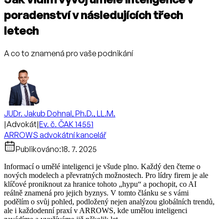
poradenství v následujících třech
letech
A co to znamená pro vaše podnikání
JUDr. Jakub Dohnal, Ph.D., LL.M.
|
Advokát
|
Ev. č. ČAK 14551
ARROWS advokátní kancelář
Publikováno:
18. 7. 2025
Informací o umělé inteligenci je všude plno. Každý den čteme o
nových modelech a převratných možnostech. Pro lídry firem je ale
klíčové proniknout za hranice tohoto „hypu“ a pochopit, co AI
reálně znamená pro jejich byznys. V tomto článku se s vámi
podělím o svůj pohled, podložený nejen analýzou globálních trendů,
ale i každodenní praxí v ARROWS, kde umělou inteligenci