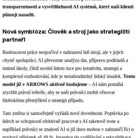
transparentnosti a vysvětlitelnosti AI systémů, které naši klienti
plánují nasadit.
Nová symbióza: Člověk a stroj jako strategičtí
partneři
Budoucnost práce nespočívá v nahrazení lidí stroji, ale v jejich
chytré spolupráci. AI převezme analýzu dat, přípravu podkladů a
rutinní úkoly, čímž uvolní lidem ruce pro kreativitu, strategii a
komplexní rozhodování, kde je nenahraditelný lidský úsudek.
Tento
model již v ARROWS aktivně budujeme
– AI nám pomáhá
zrychlit právní rešerše, aby se naši právníci mohli věnovat
hlubokému přemýšlení o strategii případu.
Tato změna si samozřejmě vyžádá nové dovednosti. Poptávka po
lidech se schopností efektivně pracovat s AI raketově roste a
například právníci se znalostí AI si již dnes mohou v zahraničí říci o
mzdový příplatek až 49 %. Investice do vzdělávání a rekvalifikace