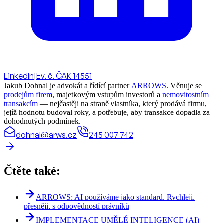
LinkedIn
|
Ev. č. ČAK 14551
Jakub Dohnal je advokát a řídící partner
ARROWS
. Věnuje se
prodejům firem
, majetkovým vstupům investorů a
nemovitostním
transakcím
— nejčastěji na straně vlastníka, který prodává firmu,
jejíž hodnotu budoval roky, a potřebuje, aby transakce dopadla za
dohodnutých podmínek.
dohnal@arws.cz
245 007 742
Čtěte také:
ARROWS: AI používáme jako standard. Rychleji,
přesněji, s odpovědností právníků
IMPLEMENTACE UMĚLÉ INTELIGENCE (AI)