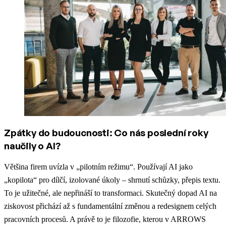
Zpátky do budoucnosti: Co nás poslední roky
naučily o AI?
Většina firem uvízla v „pilotním režimu“. Používají AI jako
„kopilota“ pro dílčí, izolované úkoly – shrnutí schůzky, přepis textu.
To je užitečné, ale nepřináší to transformaci. Skutečný dopad AI na
ziskovost přichází až s fundamentální změnou a redesignem celých
pracovních procesů. A právě to je filozofie, kterou v ARROWS