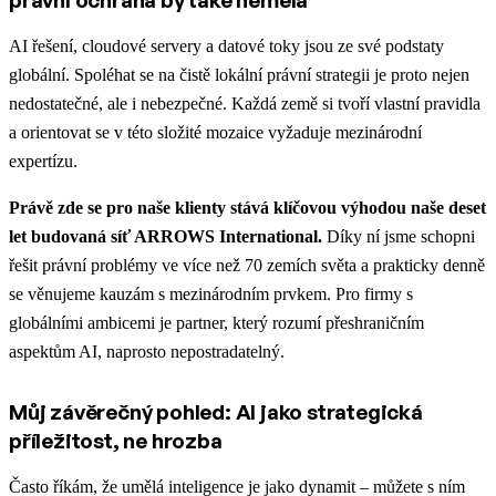
právní ochrana by také neměla
AI řešení, cloudové servery a datové toky jsou ze své podstaty
globální. Spoléhat se na čistě lokální právní strategii je proto nejen
nedostatečné, ale i nebezpečné. Každá země si tvoří vlastní pravidla
a orientovat se v této složité mozaice vyžaduje mezinárodní
expertízu.
Právě zde se pro naše klienty stává klíčovou výhodou naše deset
let budovaná síť ARROWS International.
Díky ní jsme schopni
řešit právní problémy ve více než 70 zemích světa a prakticky denně
se věnujeme kauzám s mezinárodním prvkem. Pro firmy s
globálními ambicemi je partner, který rozumí přeshraničním
aspektům AI, naprosto nepostradatelný.
Můj závěrečný pohled: AI jako strategická
příležitost, ne hrozba
Často říkám, že umělá inteligence je jako dynamit – můžete s ním