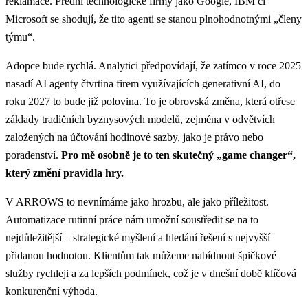
reklamace. Přední technologické firmy jako Google, IBM či
Microsoft se shodují, že tito agenti se stanou plnohodnotnými „členy
týmu“.
Adopce bude rychlá. Analytici předpovídají, že zatímco v roce 2025
nasadí AI agenty čtvrtina firem využívajících generativní AI, do
roku 2027 to bude již polovina. To je obrovská změna, která otřese
základy tradičních byznysových modelů, zejména v odvětvích
založených na účtování hodinové sazby, jako je právo nebo
poradenství.
Pro mě osobně je to ten skutečný „game changer“,
který změní pravidla hry.
V ARROWS to nevnímáme jako hrozbu, ale jako příležitost.
Automatizace rutinní práce nám umožní soustředit se na to
nejdůležitější – strategické myšlení a hledání řešení s nejvyšší
přidanou hodnotou. Klientům tak můžeme nabídnout špičkové
služby rychleji a za lepších podmínek, což je v dnešní době klíčová
konkurenční výhoda.