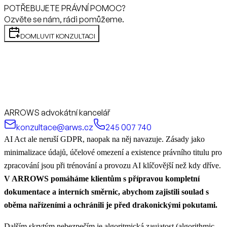
POTŘEBUJETE PRÁVNÍ POMOC?
Ozvěte se nám, rádi pomůžeme.
DOMLUVIT KONZULTACI
ARROWS advokátní kancelář
konzultace@arws.cz
245 007 740
AI Act ale neruší GDPR, naopak na něj navazuje. Zásady jako
minimalizace údajů, účelové omezení a existence právního titulu pro
zpracování jsou při trénování a provozu AI klíčovější než kdy dříve.
V ARROWS pomáháme klientům s přípravou kompletní
dokumentace a interních směrnic, abychom zajistili soulad s
oběma nařízeními a ochránili je před drakonickými pokutami.
Dalším skrytým nebezpečím je
algoritmická zaujatost (algorithmic