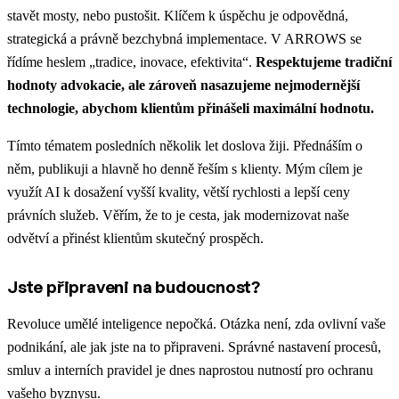
stavět mosty, nebo pustošit. Klíčem k úspěchu je odpovědná,
strategická a právně bezchybná implementace. V ARROWS se
řídíme heslem „tradice, inovace, efektivita“.
Respektujeme tradiční
hodnoty advokacie, ale zároveň nasazujeme nejmodernější
technologie, abychom klientům přinášeli maximální hodnotu.
Tímto tématem posledních několik let doslova žiji. Přednáším o
něm, publikuji a hlavně ho denně řeším s klienty. Mým cílem je
využít AI k dosažení vyšší kvality, větší rychlosti a lepší ceny
právních služeb. Věřím, že to je cesta, jak modernizovat naše
odvětví a přinést klientům skutečný prospěch.
Jste připraveni na budoucnost?
Revoluce umělé inteligence nepočká. Otázka není, zda ovlivní vaše
podnikání, ale jak jste na to připraveni. Správné nastavení procesů,
smluv a interních pravidel je dnes naprostou nutností pro ochranu
vašeho byznysu.