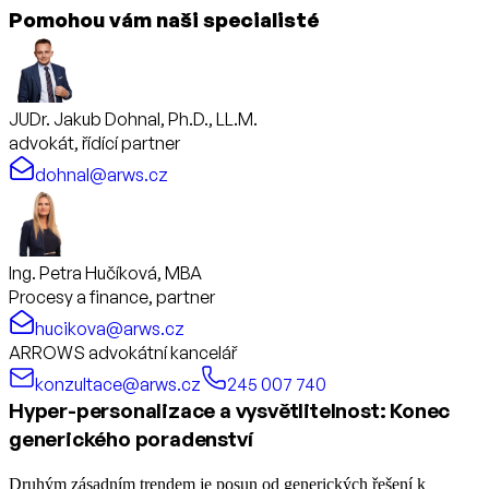
Pomohou vám naši specialisté
JUDr. Jakub Dohnal, Ph.D., LL.M.
advokát, řídící partner
dohnal@arws.cz
Ing. Petra Hučíková, MBA
Procesy a finance, partner
hucikova@arws.cz
ARROWS advokátní kancelář
konzultace@arws.cz
245 007 740
Hyper-personalizace a vysvětlitelnost: Konec
generického poradenství
Druhým zásadním trendem je posun od generických řešení k