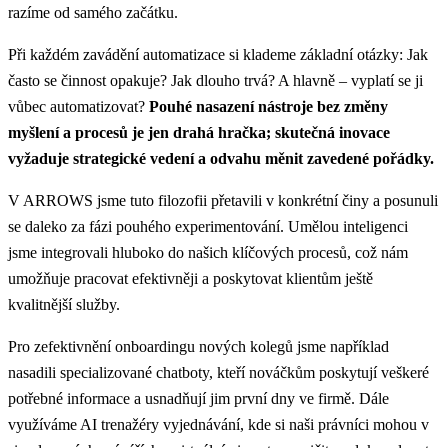
razíme od samého začátku.
Při každém zavádění automatizace si klademe základní otázky: Jak
často se činnost opakuje? Jak dlouho trvá? A hlavně – vyplatí se ji
vůbec automatizovat?
Pouhé nasazení nástroje bez změny
myšlení a procesů je jen drahá hračka; skutečná inovace
vyžaduje strategické vedení a odvahu měnit zavedené pořádky.
V ARROWS jsme tuto filozofii přetavili v konkrétní činy a posunuli
se daleko za fázi pouhého experimentování. Umělou inteligenci
jsme integrovali hluboko do našich klíčových procesů, což nám
umožňuje pracovat efektivněji a poskytovat klientům ještě
kvalitnější služby.
Pro zefektivnění onboardingu nových kolegů jsme například
nasadili specializované chatboty, kteří nováčkům poskytují veškeré
potřebné informace a usnadňují jim první dny ve firmě. Dále
využíváme AI trenažéry vyjednávání, kde si naši právníci mohou v