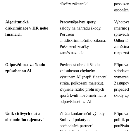
důvěry zákazníků.
posouzení
osobních 
Algoritmická
Pracovněprávní spory,
Vyhotoven
diskriminace v HR nebo
žaloby na náhradu škody.
směrnic pr
financích
Porušení
spravedliv
antidiskriminačního zákona.
Odborná š
Poškození značky
zaměstnan
zaměstnavatele.
rozpoznání
Odpovědnost za škodu
Povinnost uhradit škodu
Příprava 
způsobenou AI
způsobenou chybným
s dodavat
výstupem AI (např. finanční
vymezení 
ztráta, poškození majetku).
Zastupová
Zvýšené riziko prohraných
případech
sporů kvůli nové směrnici o
škody způ
odpovědnosti za AI.
Únik citlivých dat a
Ztráta konkurenční výhody.
Příprava s
obchodního tajemství
Smluvní pokuty od
politik pr
obchodních partnerů.
používání