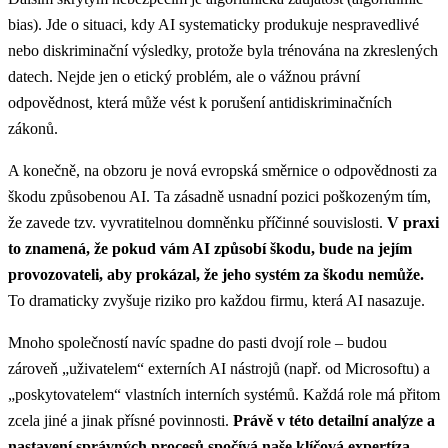
bias). Jde o situaci, kdy AI systematicky produkuje nespravedlivé
nebo diskriminační výsledky, protože byla trénována na zkreslených
datech. Nejde jen o etický problém, ale o vážnou právní
odpovědnost, která může vést k porušení antidiskriminačních
zákonů.
A konečně, na obzoru je nová evropská směrnice o odpovědnosti za
škodu způsobenou AI. Ta zásadně usnadní pozici poškozeným tím,
že zavede tzv. vyvratitelnou domněnku příčinné souvislosti.
V praxi
to znamená, že pokud vám AI způsobí škodu, bude na jejím
provozovateli, aby prokázal, že jeho systém za škodu nemůže.
To dramaticky zvyšuje riziko pro každou firmu, která AI nasazuje.
Mnoho společností navíc spadne do pasti dvojí role – budou
zároveň „uživatelem“ externích AI nástrojů (např. od Microsoftu) a
„poskytovatelem“ vlastních interních systémů. Každá role má přitom
zcela jiné a jinak přísné povinnosti.
Právě v této detailní analýze a
nastavení správných procesů spočívá naše klíčová expertíza,