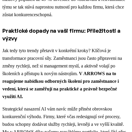
týmu se tak stává naprostou nutností pro každou firmu, která chce
zůstat konkurenceschopná.
Praktické dopady na vaši firmu: Příležitosti a
výzvy
Jak tedy tyto trendy přetavit v konkrétní kroky? Klíčová je
transformace pracovní síly. Zaměstnanci jsou často připraveni na
změny rychleji, než si management myslí, a aktivně volají po
školeních a přístupu k novým nástrojům.
V ARROWS na to
reagujeme nabídkou odborných školení pro zaměstnance i
vedení, která se zaměřují na praktické a právně bezpečné
využití AI.
Strategické nasazení AI vám navíc může přinést obrovskou
konkurenční výhodu. Firmy, které včas redesignují své procesy,
budou schopny dodávat služby rychleji, levněji a ve vyšší kvalitě.
My v ARROWS díky našemu rozsáhlému portfoliu, které čítá přes