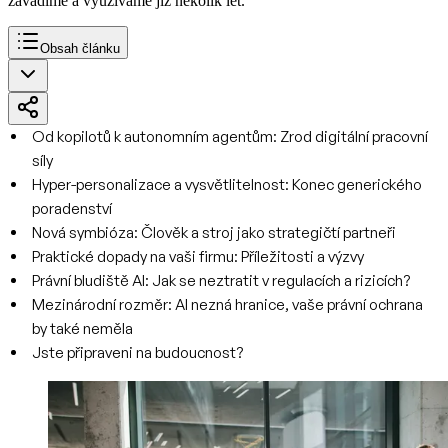
zavádíme a využíváme již několik let.
Obsah článku
Od kopilotů k autonomním agentům: Zrod digitální pracovní
síly
Hyper-personalizace a vysvětlitelnost: Konec generického
poradenství
Nová symbióza: Člověk a stroj jako strategičtí partneři
Praktické dopady na vaši firmu: Příležitosti a výzvy
Právní bludiště AI: Jak se neztratit v regulacích a rizicích?
Mezinárodní rozměr: AI nezná hranice, vaše právní ochrana
by také neměla
Jste připraveni na budoucnost?