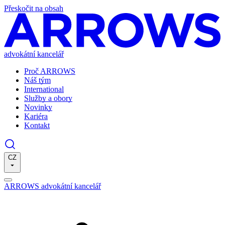
Přeskočit na obsah
advokátní kancelář
Proč ARROWS
Náš tým
International
Služby a obory
Novinky
Kariéra
Kontakt
CZ
ARROWS advokátní kancelář