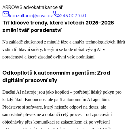
ARROWS advokátní kancelář
konzultace@arws.cz
245 007 740
Tři klíčové trendy, které v letech 2025–2028
změní tvář poradenství
Na základě zkušeností z minulé fáze a analýz technologických lídrů
vidím tři hlavní směry, kterými se bude ubírat vývoj AI v
poradenství a které zásadně ovlivní vaše podnikání.
Od kopilotů k autonomním agentům: Zrod
digitální pracovní síly
Dnešní AI nástroje jsou jako kopiloti – potřebují lidský pokyn pro
každý úkol. Budoucnost ale patří autonomním AI agentům.
Představte si software, který nejenže odpoví na dotaz, ale
samostatně převezme a dokončí celý proces – od zpracování
objednávky přes komunikaci se zákazníkem až po vyřešení