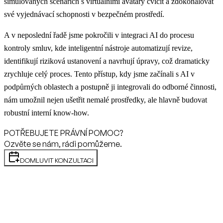
simulovaných scénářích s virtuálními avatary cvičit a zdokonalovat
své vyjednávací schopnosti v bezpečném prostředí.
A v neposlední řadě jsme pokročili v integraci AI do procesu
kontroly smluv, kde inteligentní nástroje automatizují revize,
identifikují riziková ustanovení a navrhují úpravy, což dramaticky
zrychluje celý proces. Tento přístup, kdy jsme začínali s AI v
podpůrných oblastech a postupně ji integrovali do odborné činnosti,
nám umožnil nejen ušetřit nemalé prostředky, ale hlavně budovat
robustní interní know-how.
POTŘEBUJETE PRÁVNÍ POMOC?
Ozvěte se nám, rádi pomůžeme.
DOMLUVIT KONZULTACI