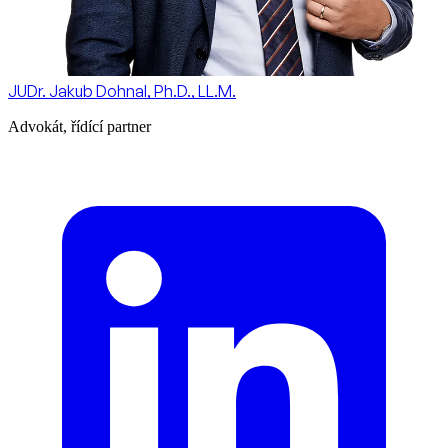
JUDr. Jakub Dohnal, Ph.D., LL.M.
Advokát, řídící partner