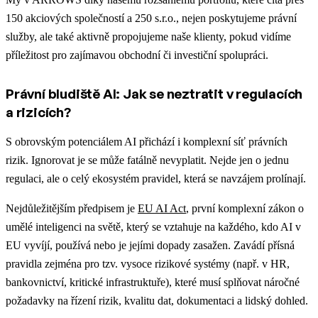
150 akciových společností a 250 s.r.o., nejen poskytujeme právní
služby, ale také aktivně propojujeme naše klienty, pokud vidíme
příležitost pro zajímavou obchodní či investiční spolupráci.
Právní bludiště AI: Jak se neztratit v regulacích
a rizicích?
S obrovským potenciálem AI přichází i komplexní síť právních
rizik. Ignorovat je se může fatálně nevyplatit. Nejde jen o jednu
regulaci, ale o celý ekosystém pravidel, která se navzájem prolínají.
Nejdůležitějším předpisem je
EU AI Act
, první komplexní zákon o
umělé inteligenci na světě, který se vztahuje na každého, kdo AI v
EU vyvíjí, používá nebo je jejími dopady zasažen. Zavádí přísná
pravidla zejména pro tzv. vysoce rizikové systémy (např. v HR,
bankovnictví, kritické infrastruktuře), které musí splňovat náročné
požadavky na řízení rizik, kvalitu dat, dokumentaci a lidský dohled.