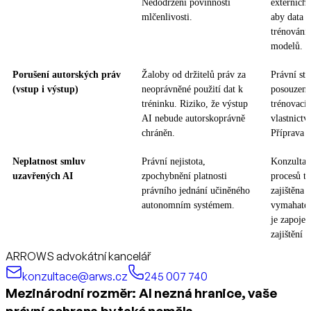
Nedodržení povinnosti
externích
mlčenlivosti.
aby data n
trénování
modelů.
Porušení autorských práv
Žaloby od držitelů práv za
Právní sta
(vstup i výstup)
neoprávněné použití dat k
posouzení 
tréninku. Riziko, že výstup
trénovací
AI nebude autorskoprávně
vlastnictv
chráněn.
Příprava l
Neplatnost smluv
Právní nejistota,
Konzultac
uzavřených AI
zpochybnění platnosti
procesů ta
právního jednání učiněného
zajištěna 
autonomním systémem.
vymahatel
je zapojen
zajištění 
ARROWS advokátní kancelář
konzultace@arws.cz
245 007 740
Mezinárodní rozměr: AI nezná hranice, vaše