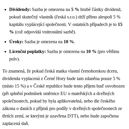
Dividendy:
Sazba je omezena na
5 %
hrubé částky dividend,
pokud skutečný vlastník (česká s.r.o.) drží přímo alespoň 5 %
kapitálu vyplácející společnosti. V ostatních případech je to
15
%
(což odpovídá vnitrostátní sazbě).
Úroky:
Sazba je omezena na
10 %
.
Licenční poplatky:
Sazba je omezena na
10 %
(pro většinu
práv).
To znamená, že pokud česká matka vlastní černohorskou dceru,
dividenda vyplacená z Černé Hory bude tam zdaněna pouze 5 %
(místo 15 %) a v České republice bude tento příjem buď osvobozen
(při splnění podmínek směrnice EU o mateřských a dceřiných
společnostech, pokud by byla aplikovatelná, nebo dle českého
zákona o daních z příjmů pro podíly v dceřiných společnostech ze
třetích zemí, se kterými je uzavřena DTT), nebo bude započtena
zaplacená daň.