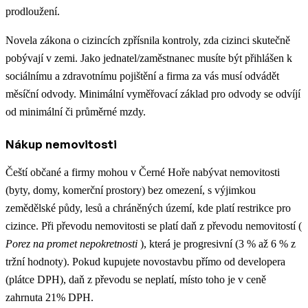
prodloužení.
Novela zákona o cizincích zpřísnila kontroly, zda cizinci skutečně
pobývají v zemi. Jako jednatel/zaměstnanec musíte být přihlášen k
sociálnímu a zdravotnímu pojištění a firma za vás musí odvádět
měsíční odvody. Minimální vyměřovací základ pro odvody se odvíjí
od minimální či průměrné mzdy.
Nákup nemovitosti
Čeští občané a firmy mohou v Černé Hoře nabývat nemovitosti
(byty, domy, komerční prostory) bez omezení, s výjimkou
zemědělské půdy, lesů a chráněných území, kde platí restrikce pro
cizince. Při převodu nemovitosti se platí daň z převodu nemovitostí (
Porez na promet nepokretnosti
), která je progresivní (3 % až 6 % z
tržní hodnoty). Pokud kupujete novostavbu přímo od developera
(plátce DPH), daň z převodu se neplatí, místo toho je v ceně
zahrnuta 21% DPH.