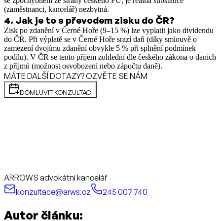
se zpochybnění ze strany českého FÚ, je reálná substance
(zaměstnanci, kancelář) nezbytná.
4
.
Jak je to s převodem zisku do ČR?
Zisk po zdanění v Černé Hoře (9–15 %) lze vyplatit jako dividendu
do ČR. Při výplatě se v Černé Hoře srazí daň (díky smlouvě o
zamezení dvojímu zdanění obvykle 5 % při splnění podmínek
podílu). V ČR se tento příjem zohlední dle českého zákona o daních
z příjmů (možnost osvobození nebo zápočtu daně).
MÁTE DALŠÍ DOTAZY? OZVĚTE SE NÁM
DOMLUVIT KONZULTACI
ARROWS advokátní kancelář
konzultace@arws.cz
245 007 740
Autor článku: