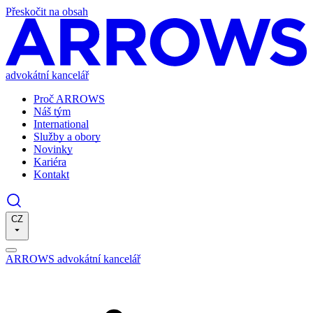
Přeskočit na obsah
advokátní kancelář
Proč ARROWS
Náš tým
International
Služby a obory
Novinky
Kariéra
Kontakt
CZ
ARROWS advokátní kancelář