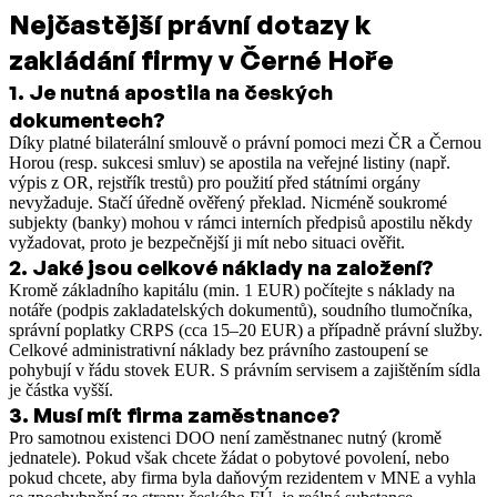
Nejčastější právní dotazy k
zakládání firmy v Černé Hoře
1
.
Je nutná apostila na českých
dokumentech?
Díky platné bilaterální smlouvě o právní pomoci mezi ČR a Černou
Horou (resp. sukcesi smluv) se apostila na veřejné listiny (např.
výpis z OR, rejstřík trestů) pro použití před státními orgány
nevyžaduje. Stačí úředně ověřený překlad. Nicméně soukromé
subjekty (banky) mohou v rámci interních předpisů apostilu někdy
vyžadovat, proto je bezpečnější ji mít nebo situaci ověřit.
2
.
Jaké jsou celkové náklady na založení?
Kromě základního kapitálu (min. 1 EUR) počítejte s náklady na
notáře (podpis zakladatelských dokumentů), soudního tlumočníka,
správní poplatky CRPS (cca 15–20 EUR) a případně právní služby.
Celkové administrativní náklady bez právního zastoupení se
pohybují v řádu stovek EUR. S právním servisem a zajištěním sídla
je částka vyšší.
3
.
Musí mít firma zaměstnance?
Pro samotnou existenci DOO není zaměstnanec nutný (kromě
jednatele). Pokud však chcete žádat o pobytové povolení, nebo
pokud chcete, aby firma byla daňovým rezidentem v MNE a vyhla