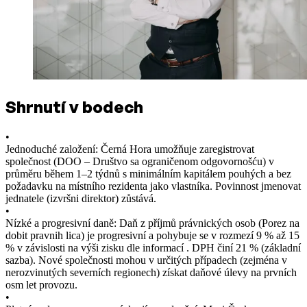
Shrnutí v bodech
•
Jednoduché založení: Černá Hora umožňuje zaregistrovat
společnost (DOO – Društvo sa ograničenom odgovornošću) v
průměru během 1–2 týdnů s minimálním kapitálem pouhých a bez
požadavku na místního rezidenta jako vlastníka. Povinnost jmenovat
jednatele (izvršni direktor) zůstává.
•
Nízké a progresivní daně: Daň z příjmů právnických osob (Porez na
dobit pravnih lica) je progresivní a pohybuje se v rozmezí 9 % až 15
% v závislosti na výši zisku dle informací . DPH činí 21 % (základní
sazba). Nové společnosti mohou v určitých případech (zejména v
nerozvinutých severních regionech) získat daňové úlevy na prvních
osm let provozu.
•