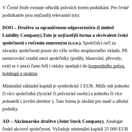
V Černé Hoře existuje několik právních forem podnikání. Pro české
podnikatele jsou nejčastěji relevantní tyto:
DOO – Društvo sa ograničenom odgovornošću (Limited
Liability Company).Toto je nejčastější forma a ekvivalent české
společnosti s ručením omezeným (s.r.o.).
Společníci ručí za
závazky společnosti pouze do výše svého nesplaceného vkladu.
Při
nastavování vztahů mezi společníky (podíly, hlasování, převody,
exit) se v praxi často řeší i otázky spadající do
korporátního práva,
holdingů a struktur
.
Minimální základní kapitál je symbolické 1 EUR. Může mít jednoho
či více společníků (fyzické či právnické osoby) a jednoho či více
jednatelů (
izvršni direktor
). Tato forma je ideální pro malé a střední
podniky.
AD – Akcionarsko društvo (Joint Stock Company).
Analogie
české akciové společnosti. Vyžaduje minimální kapitál 25 000 EUR