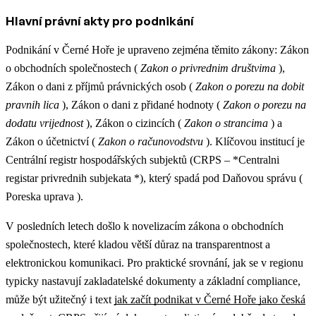
Hlavní právní akty pro podnikání
Podnikání v Černé Hoře je upraveno zejména těmito zákony: Zákon
o obchodních společnostech (
Zakon o privrednim društvima
),
Zákon o dani z příjmů právnických osob (
Zakon o porezu na dobit
pravnih lica
), Zákon o dani z přidané hodnoty (
Zakon o porezu na
dodatu vrijednost
), Zákon o cizincích (
Zakon o strancima
) a
Zákon o účetnictví (
Zakon o računovodstvu
). Klíčovou institucí je
Centrální registr hospodářských subjektů (CRPS – *Centralni
registar privrednih subjekata *), který spadá pod Daňovou správu (
Poreska uprava ).
V posledních letech došlo k novelizacím zákona o obchodních
společnostech, které kladou větší důraz na transparentnost a
elektronickou komunikaci.
Pro praktické srovnání, jak se v regionu
typicky nastavují zakladatelské dokumenty a základní compliance,
může být užitečný i text
jak začít podnikat v Černé Hoře jako česká