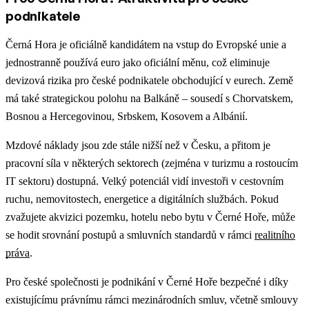
podnikatele
Černá Hora je oficiálně kandidátem na vstup do Evropské unie a
jednostranně používá euro jako oficiální měnu, což eliminuje
devizová rizika pro české podnikatele obchodující v eurech. Země
má také strategickou polohu na Balkáně – sousedí s Chorvatskem,
Bosnou a Hercegovinou, Srbskem, Kosovem a Albánií.
Mzdové náklady jsou zde stále nižší než v Česku, a přitom je
pracovní síla v některých sektorech (zejména v turizmu a rostoucím
IT sektoru) dostupná. Velký potenciál vidí investoři v cestovním
ruchu, nemovitostech, energetice a digitálních službách.
Pokud
zvažujete akvizici pozemku, hotelu nebo bytu v Černé Hoře, může
se hodit srovnání postupů a smluvních standardů v rámci
realitního
práva
.
Pro české společnosti je podnikání v Černé Hoře bezpečné i díky
existujícímu právnímu rámci mezinárodních smluv, včetně smlouvy