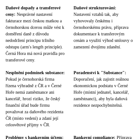
Daňové dopady a transferové
Daňové strukturování:
ceny:
Nesprávné nastavení
Nastavení vztahů tak, aby
fakturace mezi českou matkou a
vyhovovaly českému i
černohorskou dcerou může vést k
černohorskému právu, příprava
doměření daně z důvodu
dokumentace k transferovým
nedodržení principu tržního
cenám a využití výhod smlouvy o
odstupu (arm's length principle).
zamezení dvojímu zdanění.
Černá Hora má nová pravidla pro
transferové ceny.
Nesplnění podmínek substance:
Poradenství k "Substance":
Pokud je černohorská firma
Doporučení, jak zajistit reálnou
řízena výhradně z ČR a v Černé
ekonomickou podstatu v Černé
Hoře nemá zaměstnance ani
Hoře (místní jednatel, kancelář,
kancelář, hrozí riziko, že český
zaměstnanci), aby byla daňová
finanční úřad bude firmu
rezidence nezpochybnitelná.
považovat za daňového rezidenta
ČR (místo vedení) a zdaní její
celosvětové příjmy v ČR.
Problémy s bankovním účtem:
Bankovní compliance:
Příprava