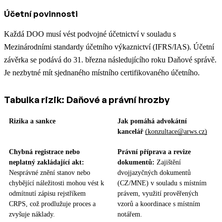
Účetní povinnosti
Každá DOO musí vést podvojné účetnictví v souladu s
Mezinárodními standardy účetního výkaznictví (IFRS/IAS). Účetní
závěrka se podává do 31. března následujícího roku Daňové správě.
Je nezbytné mít sjednaného místního certifikovaného účetního.
Tabulka rizik: Daňové a právní hrozby
Rizika a sankce
Jak pomáhá advokátní
kancelář
(konzultace@arws.cz)
Chybná registrace nebo
Právní příprava a revize
neplatný zakládající akt:
dokumentů:
Zajištění
Nesprávné znění stanov nebo
dvojjazyčných dokumentů
chybějící náležitosti mohou vést k
(CZ/MNE) v souladu s místním
odmítnutí zápisu rejstříkem
právem, využití prověřených
CRPS, což prodlužuje proces a
vzorů a koordinace s místním
zvyšuje náklady.
notářem.