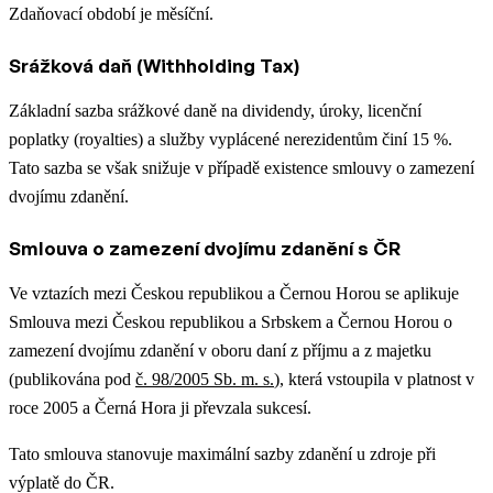
Zdaňovací období je měsíční.
Srážková daň (Withholding Tax)
Základní sazba srážkové daně na dividendy, úroky, licenční
poplatky (royalties) a služby vyplácené nerezidentům činí 15 %.
Tato sazba se však snižuje v případě existence smlouvy o zamezení
dvojímu zdanění.
Smlouva o zamezení dvojímu zdanění s ČR
Ve vztazích mezi Českou republikou a Černou Horou se aplikuje
Smlouva mezi Českou republikou a Srbskem a Černou Horou o
zamezení dvojímu zdanění v oboru daní z příjmu a z majetku
(publikována pod
č. 98/2005 Sb. m. s.
), která vstoupila v platnost v
roce 2005 a Černá Hora ji převzala sukcesí.
Tato smlouva stanovuje maximální sazby zdanění u zdroje při
výplatě do ČR.