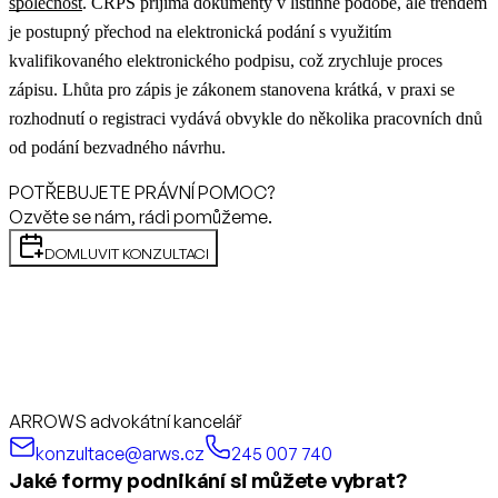
společnost
.
CRPS přijímá dokumenty v listinné podobě, ale trendem
je postupný přechod na elektronická podání s využitím
kvalifikovaného elektronického podpisu, což zrychluje proces
zápisu. Lhůta pro zápis je zákonem stanovena krátká, v praxi se
rozhodnutí o registraci vydává obvykle do několika pracovních dnů
od podání bezvadného návrhu.
POTŘEBUJETE PRÁVNÍ POMOC?
Ozvěte se nám, rádi pomůžeme.
DOMLUVIT KONZULTACI
ARROWS advokátní kancelář
konzultace@arws.cz
245 007 740
Jaké formy podnikání si můžete vybrat?