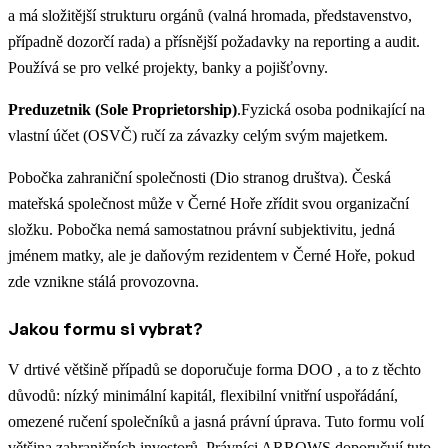
a má složitější strukturu orgánů (valná hromada, představenstvo,
případně dozorčí rada) a přísnější požadavky na reporting a audit.
Používá se pro velké projekty, banky a pojišťovny.
Preduzetnik (Sole Proprietorship)
.Fyzická osoba podnikající na
vlastní účet (OSVČ) ručí za závazky celým svým majetkem.
Pobočka zahraniční společnosti (Dio stranog društva). Česká
mateřská společnost může v Černé Hoře zřídit svou organizační
složku. Pobočka nemá samostatnou právní subjektivitu, jedná
jménem matky, ale je daňovým rezidentem v Černé Hoře, pokud
zde vznikne stálá provozovna.
Jakou formu si vybrat?
V drtivé většině případů se doporučuje forma DOO , a to z těchto
důvodů: nízký minimální kapitál, flexibilní vnitřní uspořádání,
omezené ručení společníků a jasná právní úprava. Tuto formu volí
většina zahraničních investorů. Právníci ARROWS doporučují tuto