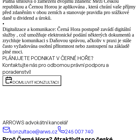
Platná smlouva o zamezení dvojímu zdanění: Mezi Českou
republikou a Černou Horou je aplikována , která chrání vaše příjmy
před zdaněním v obou zemích a stanovuje pravidla pro srážkové
daně u dividend a úroků.
•
Digitalizace a komunikace: Černá Hora postupně zavádí digitální
služby , což umožňuje elektronické podání některých dokumentů a
zrychluje komunikaci s Daňovou správou, ačkoliv v praxi je stále
často vyžadována osobní přítomnost nebo zastoupení na základě
plné moci.
PLÁNUJETE PODNIKAT V ČERNÉ HOŘE?
Kontaktujte nás pro odbornou právní podporu a
poradenství!
DOMLUVIT KONZULTACI
ARROWS advokátní kancelář
konzultace@arws.cz
245 007 740
Proč Černá Hora? Atraktivita pro české