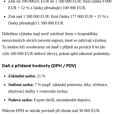
Zisk od 100 000,01 EUR do 1 500 000 EUR: fixní částka 9 000
EUR + 12 % z částky přesahující 100 000 EUR.
Zisk nad 1 500 000 EUR: fixní částka 177 000 EUR + 15 % z
částky přesahující 1 500 000 EUR.
Důležitou výjimku mají nově založené firmy v hospodářsky
nerozvinutých obcích (severní region), které se zabývají výrobou.
Ty mohou být osvobozeny od daně z příjmů na prvních 8 let (do
výše 200 000 EUR daňové úlevy), pokud splní zákonné podmínky.
Daň z přidané hodnoty (DPH / PDV)
Základní sazba:
21 %
Snížená sazba:
7 % (např. základní potraviny, léky, učebnice,
ubytovací služby v cestovním ruchu).
Nulová sazba:
Export zboží, mezinárodní doprava.
Plátcem DPH se stáváte povinně při obratu nad 30 000 EUR.