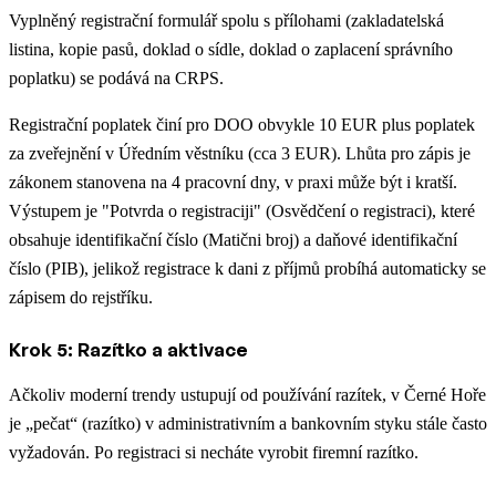
Vyplněný registrační formulář spolu s přílohami (zakladatelská
listina, kopie pasů, doklad o sídle, doklad o zaplacení správního
poplatku) se podává na CRPS.
Registrační poplatek činí pro DOO obvykle 10 EUR plus poplatek
za zveřejnění v Úředním věstníku (cca 3 EUR). Lhůta pro zápis je
zákonem stanovena na 4 pracovní dny, v praxi může být i kratší.
Výstupem je "Potvrda o registraciji" (Osvědčení o registraci), které
obsahuje identifikační číslo (Matični broj) a daňové identifikační
číslo (PIB), jelikož registrace k dani z příjmů probíhá automaticky se
zápisem do rejstříku.
Krok 5: Razítko a aktivace
Ačkoliv moderní trendy ustupují od používání razítek, v Černé Hoře
je „pečat“ (razítko) v administrativním a bankovním styku stále často
vyžadován. Po registraci si necháte vyrobit firemní razítko.