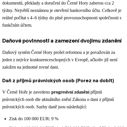
dokumentů, překlady a doručení do Černé Hory zaberou cca 2
týdny. Největší neznámou je otevření bankovního účtu. Celkově je
reálné počítat s 4–6 týdny do plné provozuschopnosti společnosti s
funkčním účtem.
Daňové povinnosti a zamezení dvojímu zdanění
Daňový systém Černé Hory prošel reformou a je považován za
jeden z nejvíce konkurenceschopných v Evropě, ačkoliv již není
založen na jednotné rovné dani.
Daň z příjmů právnických osob (Porez na dobit)
V Černé Hoře je zavedeno
progresivní zdanění
příjmů
právnických osob dle aktuálního znění Zákona o dani z příjmů
právnických osob. Sazby daně jsou následující:
Zisk do 100 000 EUR: 9 %