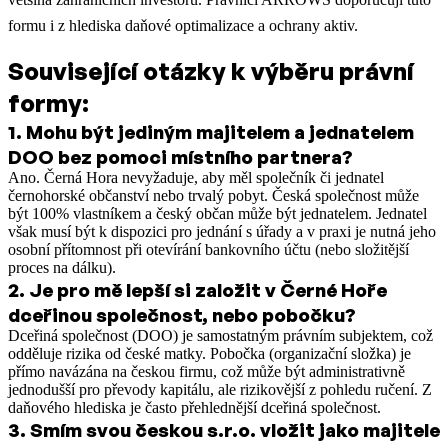
formu i z hlediska daňové optimalizace a ochrany aktiv.
Související otázky k výběru právní
formy:
1
.
Mohu být jediným majitelem a jednatelem
DOO bez pomoci místního partnera?
Ano. Černá Hora nevyžaduje, aby měl společník či jednatel
černohorské občanství nebo trvalý pobyt. Česká společnost může
být 100% vlastníkem a český občan může být jednatelem. Jednatel
však musí být k dispozici pro jednání s úřady a v praxi je nutná jeho
osobní přítomnost při otevírání bankovního účtu (nebo složitější
proces na dálku).
2
.
Je pro mě lepší si založit v Černé Hoře
dceřinou společnost, nebo pobočku?
Dceřiná společnost (DOO) je samostatným právním subjektem, což
odděluje rizika od české matky. Pobočka (organizační složka) je
přímo navázána na českou firmu, což může být administrativně
jednodušší pro převody kapitálu, ale rizikovější z pohledu ručení. Z
daňového hlediska je často přehlednější dceřiná společnost.
3
.
Smím svou českou s.r.o. vložit jako majitele