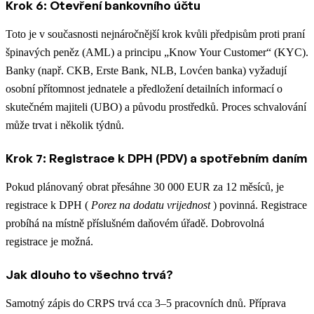
Krok 6: Otevření bankovního účtu
Toto je v současnosti nejnáročnější krok kvůli předpisům proti praní
špinavých peněz (AML) a principu „Know Your Customer“ (KYC).
Banky (např. CKB, Erste Bank, NLB, Lovćen banka) vyžadují
osobní přítomnost jednatele a předložení detailních informací o
skutečném majiteli (UBO) a původu prostředků. Proces schvalování
může trvat i několik týdnů.
Krok 7: Registrace k DPH (PDV) a spotřebním daním
Pokud plánovaný obrat přesáhne 30 000 EUR za 12 měsíců, je
registrace k DPH (
Porez na dodatu vrijednost
) povinná. Registrace
probíhá na místně příslušném daňovém úřadě. Dobrovolná
registrace je možná.
Jak dlouho to všechno trvá?
Samotný zápis do CRPS trvá cca 3–5 pracovních dnů. Příprava