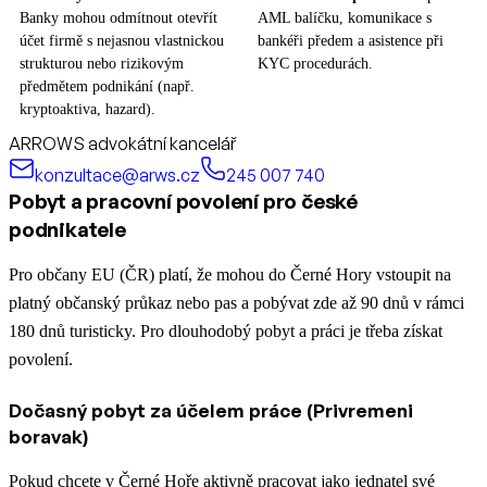
Banky mohou odmítnout otevřít
AML balíčku, komunikace s
účet firmě s nejasnou vlastnickou
bankéři předem a asistence při
strukturou nebo rizikovým
KYC procedurách.
předmětem podnikání (např.
kryptoaktiva, hazard).
ARROWS advokátní kancelář
konzultace@arws.cz
245 007 740
Pobyt a pracovní povolení pro české
podnikatele
Pro občany EU (ČR) platí, že mohou do Černé Hory vstoupit na
platný občanský průkaz nebo pas a pobývat zde až 90 dnů v rámci
180 dnů turisticky. Pro dlouhodobý pobyt a práci je třeba získat
povolení.
Dočasný pobyt za účelem práce (Privremeni
boravak)
Pokud chcete v Černé Hoře aktivně pracovat jako jednatel své