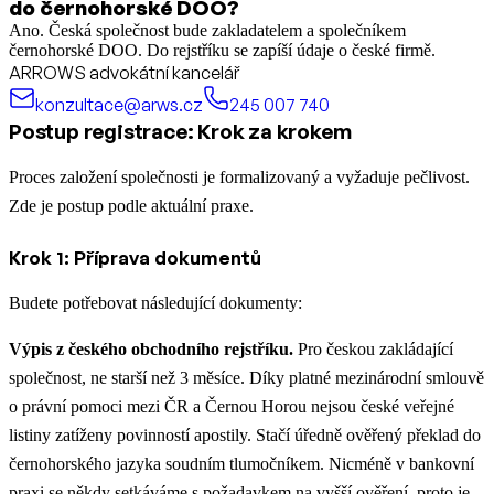
do černohorské DOO?
Ano. Česká společnost bude zakladatelem a společníkem
černohorské DOO. Do rejstříku se zapíší údaje o české firmě.
ARROWS advokátní kancelář
konzultace@arws.cz
245 007 740
Postup registrace: Krok za krokem
Proces založení společnosti je formalizovaný a vyžaduje pečlivost.
Zde je postup podle aktuální praxe.
Krok 1: Příprava dokumentů
Budete potřebovat následující dokumenty:
Výpis z českého obchodního rejstříku.
Pro českou zakládající
společnost, ne starší než 3 měsíce. Díky platné mezinárodní smlouvě
o právní pomoci mezi ČR a Černou Horou nejsou české veřejné
listiny zatíženy povinností apostily. Stačí úředně ověřený překlad do
černohorského jazyka soudním tlumočníkem. Nicméně v bankovní
praxi se někdy setkáváme s požadavkem na vyšší ověření, proto je