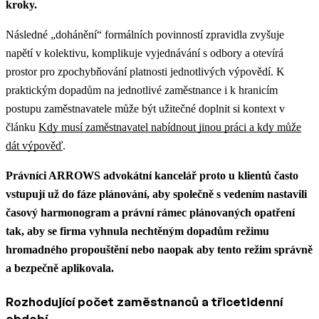
kroky.
Následné „dohánění“ formálních povinností zpravidla zvyšuje
napětí v kolektivu, komplikuje vyjednávání s odbory a otevírá
prostor pro zpochybňování platnosti jednotlivých výpovědí.
K
praktickým dopadům na jednotlivé zaměstnance i k hranicím
postupu zaměstnavatele může být užitečné doplnit si kontext v
článku
Kdy musí zaměstnavatel nabídnout jinou práci a kdy může
dát výpověď
.
Právníci ARROWS advokátní kancelář proto u klientů často
vstupují už do fáze plánování, aby společně s vedením nastavili
časový harmonogram a právní rámec plánovaných opatření
tak, aby se firma vyhnula nechtěným dopadům režimu
hromadného propouštění nebo naopak aby tento režim správně
a bezpečně aplikovala.
Rozhodující počet zaměstnanců a třicetidenní
období