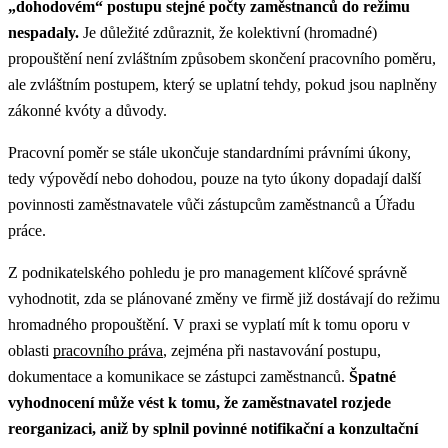
„dohodovém“ postupu stejné počty zaměstnanců do režimu
nespadaly.
Je důležité zdůraznit, že kolektivní (hromadné)
propouštění není zvláštním způsobem skončení pracovního poměru,
ale zvláštním postupem, který se uplatní tehdy, pokud jsou naplněny
zákonné kvóty a důvody.
Pracovní poměr se stále ukončuje standardními právními úkony,
tedy výpovědí nebo dohodou, pouze na tyto úkony dopadají další
povinnosti zaměstnavatele vůči zástupcům zaměstnanců a Úřadu
práce.
Z podnikatelského pohledu je pro management klíčové správně
vyhodnotit, zda se plánované změny ve firmě již dostávají do režimu
hromadného propouštění.
V praxi se vyplatí mít k tomu oporu v
oblasti
pracovního práva
, zejména při nastavování postupu,
dokumentace a komunikace se zástupci zaměstnanců.
Špatné
vyhodnocení může vést k tomu, že zaměstnavatel rozjede
reorganizaci, aniž by splnil povinné notifikační a konzultační