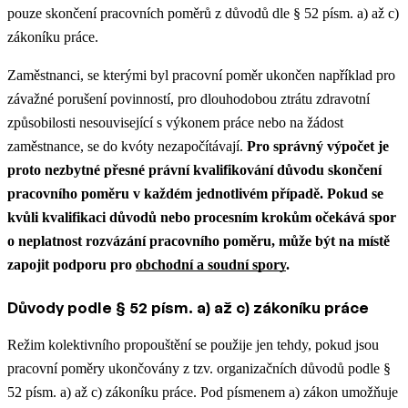
pouze skončení pracovních poměrů z důvodů dle § 52 písm. a) až c)
zákoníku práce.
Zaměstnanci, se kterými byl pracovní poměr ukončen například pro
závažné porušení povinností, pro dlouhodobou ztrátu zdravotní
způsobilosti nesouvisející s výkonem práce nebo na žádost
zaměstnance, se do kvóty nezapočítávají.
Pro správný výpočet je
proto nezbytné přesné právní kvalifikování důvodu skončení
pracovního poměru v každém jednotlivém případě.
Pokud se
kvůli kvalifikaci důvodů nebo procesním krokům očekává spor
o neplatnost rozvázání pracovního poměru, může být na místě
zapojit podporu pro
obchodní a soudní spory
.
Důvody podle § 52 písm. a) až c) zákoníku práce
Režim kolektivního propouštění se použije jen tehdy, pokud jsou
pracovní poměry ukončovány z tzv. organizačních důvodů podle §
52 písm. a) až c) zákoníku práce. Pod písmenem a) zákon umožňuje