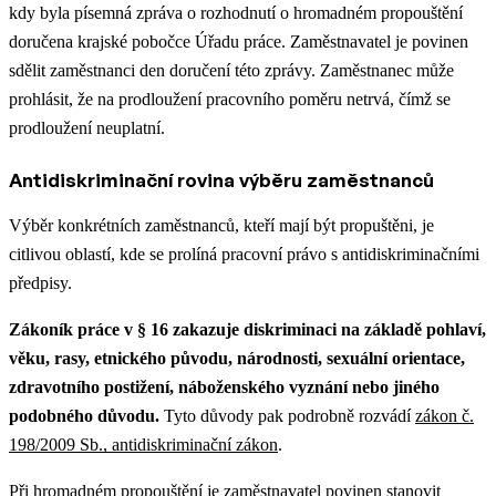
kdy byla písemná zpráva o rozhodnutí o hromadném propouštění
doručena krajské pobočce Úřadu práce. Zaměstnavatel je povinen
sdělit zaměstnanci den doručení této zprávy. Zaměstnanec může
prohlásit, že na prodloužení pracovního poměru netrvá, čímž se
prodloužení neuplatní.
Antidiskriminační rovina výběru zaměstnanců
Výběr konkrétních zaměstnanců, kteří mají být propuštěni, je
citlivou oblastí, kde se prolíná pracovní právo s antidiskriminačními
předpisy.
Zákoník práce v § 16 zakazuje diskriminaci na základě pohlaví,
věku, rasy, etnického původu, národnosti, sexuální orientace,
zdravotního postižení, náboženského vyznání nebo jiného
podobného důvodu.
Tyto důvody pak podrobně rozvádí
zákon č.
198/2009 Sb., antidiskriminační zákon
.
Při hromadném propouštění je zaměstnavatel povinen stanovit