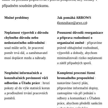
případném soudním přezkumu.
Možné problémy
Jak pomáhá ARROWS
(
konzultace@arws.cz
)
Neplatnost výpovědí z důvodu
Posouzení důvodů reorganizace
chybného důvodu nebo
a příprava rozhodnutí o
nedostatečného odůvodnění
:
organizační změně
: připravíme
soud může určit, že pracovní
právně obhajitelné rozhodnutí,
poměr trvá dál, a zaměstnavatel
výpovědi a dohody, abychom
musí doplácet mzdu a náhrady.
minimalizovali riziko neplatnosti
a zátěž případných sporů.
Nesplnění informačních a
Kompletní procesní řízení
konzultačních povinností vůči
hromadného propouštění
:
odborům a Úřadu práce
: hrozí
nastavíme časový plán,
pokuty až do výše statisíců korun
připravíme informační dopisy,
a prodloužení trvání pracovních
zastoupíme vás při jednání s
poměrů.
odbory a komunikaci s Úřadem
práce, abychom předešli sankcím