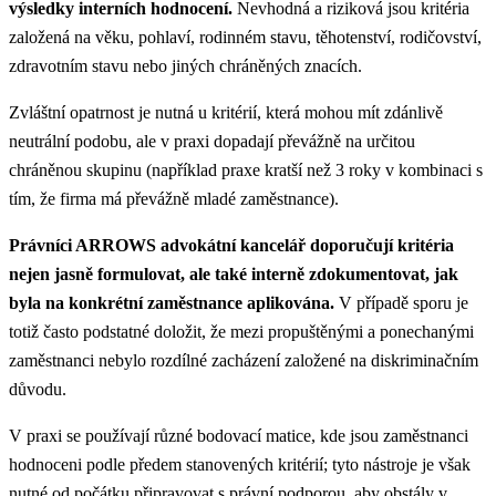
výsledky interních hodnocení.
Nevhodná a riziková jsou kritéria
založená na věku, pohlaví, rodinném stavu, těhotenství, rodičovství,
zdravotním stavu nebo jiných chráněných znacích.
Zvláštní opatrnost je nutná u kritérií, která mohou mít zdánlivě
neutrální podobu, ale v praxi dopadají převážně na určitou
chráněnou skupinu (například praxe kratší než 3 roky v kombinaci s
tím, že firma má převážně mladé zaměstnance).
Právníci ARROWS advokátní kancelář doporučují kritéria
nejen jasně formulovat, ale také interně zdokumentovat, jak
byla na konkrétní zaměstnance aplikována.
V případě sporu je
totiž často podstatné doložit, že mezi propuštěnými a ponechanými
zaměstnanci nebylo rozdílné zacházení založené na diskriminačním
důvodu.
V praxi se používají různé bodovací matice, kde jsou zaměstnanci
hodnoceni podle předem stanovených kritérií; tyto nástroje je však
nutné od počátku připravovat s právní podporou, aby obstály v