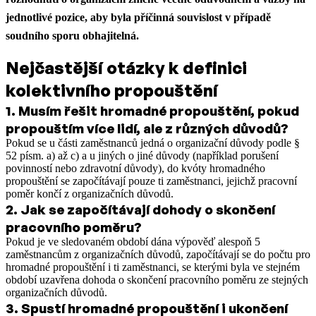
jednotlivé pozice, aby byla příčinná souvislost v případě
soudního sporu obhajitelná.
Nejčastější otázky k definici
kolektivního propouštění
1
.
Musím řešit hromadné propouštění, pokud
propouštím více lidí, ale z různých důvodů?
Pokud se u části zaměstnanců jedná o organizační důvody podle §
52 písm. a) až c) a u jiných o jiné důvody (například porušení
povinností nebo zdravotní důvody), do kvóty hromadného
propouštění se započítávají pouze ti zaměstnanci, jejichž pracovní
poměr končí z organizačních důvodů.
2
.
Jak se započítávají dohody o skončení
pracovního poměru?
Pokud je ve sledovaném období dána výpověď alespoň 5
zaměstnancům z organizačních důvodů, započítávají se do počtu pro
hromadné propouštění i ti zaměstnanci, se kterými byla ve stejném
období uzavřena dohoda o skončení pracovního poměru ze stejných
organizačních důvodů.
3
.
Spustí hromadné propouštění i ukončení