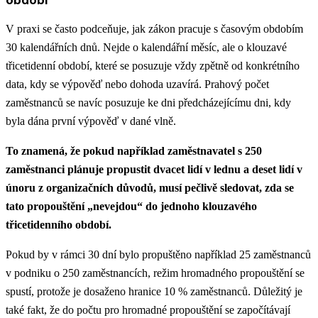
V praxi se často podceňuje, jak zákon pracuje s časovým obdobím
30 kalendářních dnů. Nejde o kalendářní měsíc, ale o klouzavé
třicetidenní období, které se posuzuje vždy zpětně od konkrétního
data, kdy se výpověď nebo dohoda uzavírá. Prahový počet
zaměstnanců se navíc posuzuje ke dni předcházejícímu dni, kdy
byla dána první výpověď v dané vlně.
To znamená, že pokud například zaměstnavatel s 250
zaměstnanci plánuje propustit dvacet lidí v lednu a deset lidí v
únoru z organizačních důvodů, musí pečlivě sledovat, zda se
tato propouštění „nevejdou“ do jednoho klouzavého
třicetidenního období.
Pokud by v rámci 30 dní bylo propuštěno například 25 zaměstnanců
v podniku o 250 zaměstnancích, režim hromadného propouštění se
spustí, protože je dosaženo hranice 10 % zaměstnanců. Důležitý je
také fakt, že do počtu pro hromadné propouštění se započítávají