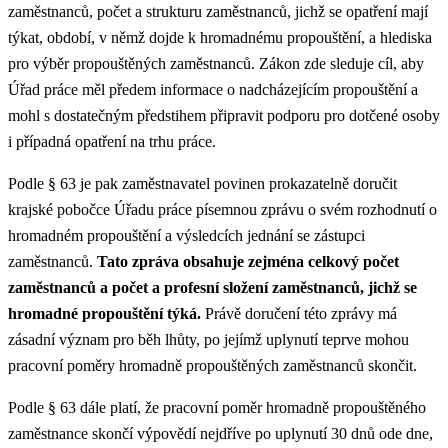
zaměstnanců, počet a strukturu zaměstnanců, jichž se opatření mají
týkat, období, v němž dojde k hromadnému propouštění, a hlediska
pro výběr propouštěných zaměstnanců. Zákon zde sleduje cíl, aby
Úřad práce měl předem informace o nadcházejícím propouštění a
mohl s dostatečným předstihem připravit podporu pro dotčené osoby
i případná opatření na trhu práce.
Podle § 63 je pak zaměstnavatel povinen prokazatelně doručit
krajské pobočce Úřadu práce písemnou zprávu o svém rozhodnutí o
hromadném propouštění a výsledcích jednání se zástupci
zaměstnanců.
Tato zpráva obsahuje zejména celkový počet
zaměstnanců a počet a profesní složení zaměstnanců, jichž se
hromadné propouštění týká.
Právě doručení této zprávy má
zásadní význam pro běh lhůty, po jejímž uplynutí teprve mohou
pracovní poměry hromadně propouštěných zaměstnanců skončit.
Podle § 63 dále platí, že pracovní poměr hromadně propouštěného
zaměstnance skončí výpovědí nejdříve po uplynutí 30 dnů ode dne,