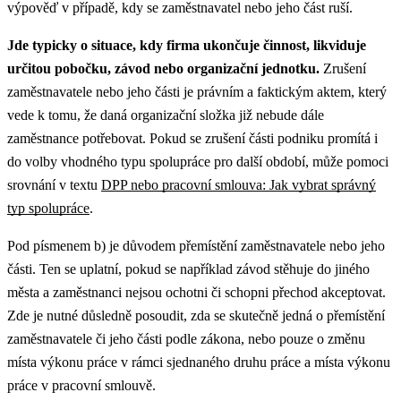
výpověď v případě, kdy se zaměstnavatel nebo jeho část ruší.
Jde typicky o situace, kdy firma ukončuje činnost, likviduje
určitou pobočku, závod nebo organizační jednotku.
Zrušení
zaměstnavatele nebo jeho části je právním a faktickým aktem, který
vede k tomu, že daná organizační složka již nebude dále
zaměstnance potřebovat.
Pokud se zrušení části podniku promítá i
do volby vhodného typu spolupráce pro další období, může pomoci
srovnání v textu
DPP nebo pracovní smlouva: Jak vybrat správný
typ spolupráce
.
Pod písmenem b) je důvodem přemístění zaměstnavatele nebo jeho
části. Ten se uplatní, pokud se například závod stěhuje do jiného
města a zaměstnanci nejsou ochotni či schopni přechod akceptovat.
Zde je nutné důsledně posoudit, zda se skutečně jedná o přemístění
zaměstnavatele či jeho části podle zákona, nebo pouze o změnu
místa výkonu práce v rámci sjednaného druhu práce a místa výkonu
práce v pracovní smlouvě.