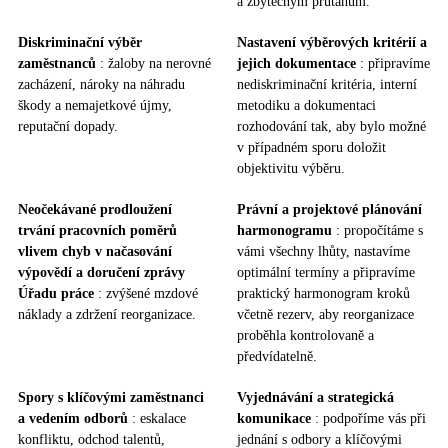
a zbytečným průtahům.
Diskriminační výběr
Nastavení výběrových kritérií a
zaměstnanců
: žaloby na nerovné
jejich dokumentace
: připravíme
zacházení, nároky na náhradu
nediskriminační kritéria, interní
škody a nemajetkové újmy,
metodiku a dokumentaci
reputační dopady.
rozhodování tak, aby bylo možné
v případném sporu doložit
objektivitu výběru.
Neočekávané prodloužení
Právní a projektové plánování
trvání pracovních poměrů
harmonogramu
: propočítáme s
vlivem chyb v načasování
vámi všechny lhůty, nastavíme
výpovědí a doručení zprávy
optimální termíny a připravíme
Úřadu práce
: zvýšené mzdové
praktický harmonogram kroků
náklady a zdržení reorganizace.
včetně rezerv, aby reorganizace
proběhla kontrolovaně a
předvídatelně.
Spory s klíčovými zaměstnanci
Vyjednávání a strategická
a vedením odborů
: eskalace
komunikace
: podpoříme vás při
konfliktu, odchod talentů,
jednání s odbory a klíčovými