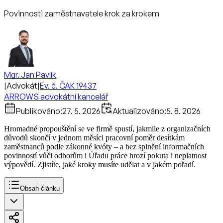
Povinnosti zaměstnavatele krok za krokem
Mgr. Jan Pavlík
|
Advokát
|
Ev. č. ČAK 19437
ARROWS advokátní kancelář
Publikováno:
27. 5. 2026
Aktualizováno:
5. 8. 2026
Hromadné propouštění se ve firmě spustí, jakmile z organizačních
důvodů skončí v jednom měsíci pracovní poměr desítkám
zaměstnanců podle zákonné kvóty – a bez splnění informačních
povinností vůči odborům i Úřadu práce hrozí pokuta i neplatnost
výpovědí. Zjistíte, jaké kroky musíte udělat a v jakém pořadí.
Obsah článku