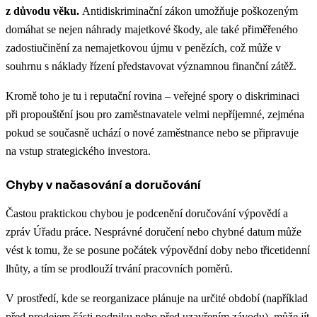
z důvodu věku.
Antidiskriminační zákon umožňuje poškozeným
domáhat se nejen náhrady majetkové škody, ale také přiměřeného
zadostiučinění za nemajetkovou újmu v penězích, což může v
souhrnu s náklady řízení představovat významnou finanční zátěž.
Kromě toho je tu i reputační rovina – veřejné spory o diskriminaci
při propouštění jsou pro zaměstnavatele velmi nepříjemné, zejména
pokud se současně uchází o nové zaměstnance nebo se připravuje
na vstup strategického investora.
Chyby v načasování a doručování
Častou praktickou chybou je podcenění doručování výpovědí a
zpráv Úřadu práce. Nesprávné doručení nebo chybné datum může
vést k tomu, že se posune počátek výpovědní doby nebo třicetidenní
lhůty, a tím se prodlouží trvání pracovních poměrů.
V prostředí, kde se reorganizace plánuje na určité období (například
před prodejem části podniku nebo před uzavřením závodu), může jít