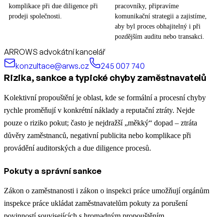
komplikace při due diligence při
pracovníky, připravíme
prodeji společnosti.
komunikační strategii a zajistíme,
aby byl proces obhajitelný i při
pozdějším auditu nebo transakci.
ARROWS advokátní kancelář
konzultace@arws.cz
245 007 740
Rizika, sankce a typické chyby zaměstnavatelů
Kolektivní propouštění je oblast, kde se formální a procesní chyby
rychle proměňují v konkrétní náklady a reputační ztráty. Nejde
pouze o riziko pokut; často je nejdražší „měkký“ dopad – ztráta
důvěry zaměstnanců, negativní publicita nebo komplikace při
provádění auditorských a due diligence procesů.
Pokuty a správní sankce
Zákon o zaměstnanosti i zákon o inspekci práce umožňují orgánům
inspekce práce ukládat zaměstnavatelům pokuty za porušení
povinností souvisejících s hromadným propouštěním.