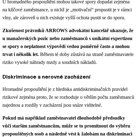
U hromadného propouštění mohou takové spory dopadat zejména
na klíčové zaměstnance, u nichž je „motivační“ propustit je v rámci
vlny, ale zároveň u nich existuje vyšší ochota pustit se do sporu.
Zkušenost právníků ARROWS advokátní kancelář ukazuje, že
u manažerských pozic nebo zaměstnanců s unikátní expertizou
se spory o neplatnost výpovědi vedou poměrně často a mohou
trvat i několik let.
Během té doby zůstává na straně zaměstnavatele
riziko vysoké náhrady mzdy a soudních nákladů.
Diskriminace a nerovné zacházení
Hromadné propouštění je z hlediska antidiskriminačních pravidel
rizikové zejména proto, že se rozhoduje o větším počtu zaměstnanců
najednou a rozdíly v zacházení jsou snáze viditelné.
Pokud má například zaměstnavatel dlouhodobě předsudky
vůči starším zaměstnancům, může se to promítnout do výběru
propouštěných osob a následně vést k žalobám na diskriminaci