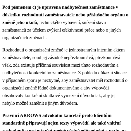
Pod písmenem c) je upravena nadbytečnost zaměstnance v
důsledku rozhodnutí zaměstnavatele nebo příslušného orgánu o
změně jeho úkolů
, technického vybavení, snížení stavu
zaměstnanců za účelem zvýšení efektivnosti práce nebo o jiných
organizačních změnách.
Rozhodnutí o organizační změně je jednostranným interním aktem
zaměstnavatele; soud jej zásadně nepřezkoumává, přezkoumává
však, zda existuje příčinná souvislost mezi tímto rozhodnutím a
nadbytečností konkrétního zaměstnance. Z pohledu důkazní situace
v případném sporu je nezbytné, aby zaměstnavatel měl rozhodnutí o
organizační změně řádně dokumentováno a aby výpovědi
obsahovaly konkrétní skutkové vymezení důvodu tak, aby jej
nebylo možné zaměnit s jiným důvodem.
Právníci ARROWS advokátní kancelář proto klientům
standardně připravují nejen texty výpovědí, ale také vnitřní
rozhodnutí o organizační změně včetně odůvodnění a vazby na