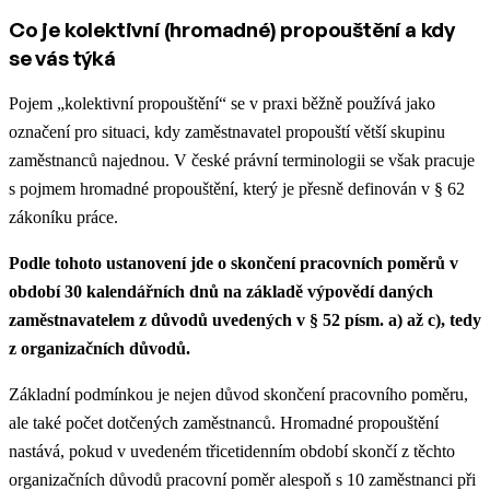
Co je kolektivní (hromadné) propouštění a kdy
se vás týká
Pojem „kolektivní propouštění“ se v praxi běžně používá jako
označení pro situaci, kdy zaměstnavatel propouští větší skupinu
zaměstnanců najednou. V české právní terminologii se však pracuje
s pojmem hromadné propouštění, který je přesně definován v § 62
zákoníku práce.
Podle tohoto ustanovení jde o skončení pracovních poměrů v
období 30 kalendářních dnů na základě výpovědí daných
zaměstnavatelem z důvodů uvedených v § 52 písm. a) až c), tedy
z organizačních důvodů.
Základní podmínkou je nejen důvod skončení pracovního poměru,
ale také počet dotčených zaměstnanců. Hromadné propouštění
nastává, pokud v uvedeném třicetidenním období skončí z těchto
organizačních důvodů pracovní poměr alespoň s 10 zaměstnanci při