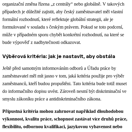
organizační změna řízena „z centrály“ nebo globálně. V takových
případech je důležité zajistit, aby český zaměstnavatel měl vlastní
formální rozhodnutí, které reflektuje globální strategii, ale je
formulované v souladu s českým právem. Pokud se toto podcení,
může v případném sporu chybět konkrétní rozhodnutí, na které se
bude výpověď z nadbytečnosti odkazovat.
Výběrová kritéria: jak je nastavit, aby obstála
Ještě před samotným informováním odborů a Úřadu práce by
zaměstnavatel měl mít jasno v tom, jaká kritéria použije pro výběr
zaměstnanců, kteří budou propuštěni. Tato kritéria bude totiž muset
do informačního dopisu uvést. Zároveň nesmí být diskriminační ve
smyslu zákoníku práce a antidiskriminačního zákona.
Přípustná kritéria mohou zahrnovat například dlouhodobou
výkonnost, kvalitu práce, schopnost zastávat více druhů práce,
flexibilitu, odbornou kvalifikaci, jazykovou vybavenost nebo