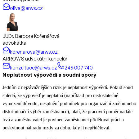
oliva@arws.cz
JUDr. Barbora Kořenářová
advokátka
korenarova@arws.cz
ARROWS advokátní kancelář
konzultace@arws.cz
245 007 740
Neplatnost výpovědí a soudní spory
Jedním z nejzávažnějších rizik je neplatnost výpovědí. Pokud soud
shledá, že výpověď je neplatná (například pro nedostatečné
vymezení důvodu, nesplnění podmínek pro organizační změnu nebo
diskriminační výběr zaměstnance), platí, že pracovní poměr nadále
trvá a zaměstnavatel je povinen zaměstnanci přidělovat práci a
poskytnout náhradu mzdy za dobu, kdy ji nepřiděloval.