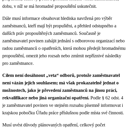
dobu, v níž se má hromadné propouštění uskutečnit.
Dále musí informace obsahovat hlediska navržená pro výběr
zaměstnanců, kteří mají být propuštěni, a přehled odstupného a
dalších práv propouštěných zaměstnanců. Současně je
zaměstnavatel povinen zahájit jednání s odborovou organizací nebo
radou zaměstnanců o opatřeních, která mohou předejít hromadnému
propouštění, omezit jeho rozsah nebo zmírnit nepříznivé následky
pro zaměstnance.
Cílem není dosáhnout „veta“ odborů, protože zaměstnavatel
není vázán jejich souhlasem; má však prokazatelně jednat o
možnostech, jako je převedení zaměstnanců na jinou práci,
rekvalifikace nebo jiná organizační opatření.
Podle § 62 odst. 4
je zaměstnavatel povinen ve stejném rozsahu písemně informovat i
krajskou pobočku Úřadu práce příslušnou podle místa své činnosti.
Musí uvést důvody plánovaných opatření, celkový počet