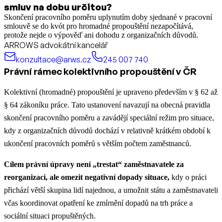
smluv na dobu určitou?
Skončení pracovního poměru uplynutím doby sjednané v pracovní
smlouvě se do kvót pro hromadné propouštění nezapočítává,
protože nejde o výpověď ani dohodu z organizačních důvodů.
ARROWS advokátní kancelář
konzultace@arws.cz
245 007 740
Právní rámec kolektivního propouštění v ČR
Kolektivní (hromadné) propouštění je upraveno především v § 62 až
§ 64 zákoníku práce. Tato ustanovení navazují na obecná pravidla
skončení pracovního poměru a zavádějí speciální režim pro situace,
kdy z organizačních důvodů dochází v relativně krátkém období k
ukončení pracovních poměrů s větším počtem zaměstnanců.
Cílem právní úpravy není „trestat“ zaměstnavatele za
reorganizaci, ale omezit negativní dopady situace,
kdy o práci
přichází větší skupina lidí najednou, a umožnit státu a zaměstnavateli
včas koordinovat opatření ke zmírnění dopadů na trh práce a
sociální situaci propuštěných.