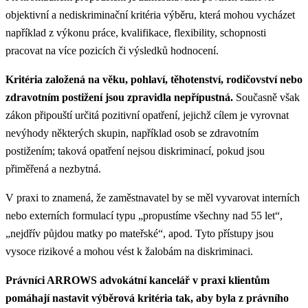
objektivní a nediskriminační kritéria výběru, která mohou vycházet
například z výkonu práce, kvalifikace, flexibility, schopnosti
pracovat na více pozicích či výsledků hodnocení.
Kritéria založená na věku, pohlaví, těhotenství, rodičovství nebo
zdravotním postižení jsou zpravidla nepřípustná.
Současně však
zákon připouští určitá pozitivní opatření, jejichž cílem je vyrovnat
nevýhody některých skupin, například osob se zdravotním
postižením; taková opatření nejsou diskriminací, pokud jsou
přiměřená a nezbytná.
V praxi to znamená, že zaměstnavatel by se měl vyvarovat interních
nebo externích formulací typu „propustíme všechny nad 55 let“,
„nejdřív půjdou matky po mateřské“, apod. Tyto přístupy jsou
vysoce rizikové a mohou vést k žalobám na diskriminaci.
Právníci ARROWS advokátní kancelář v praxi klientům
pomáhají nastavit výběrová kritéria tak, aby byla z právního