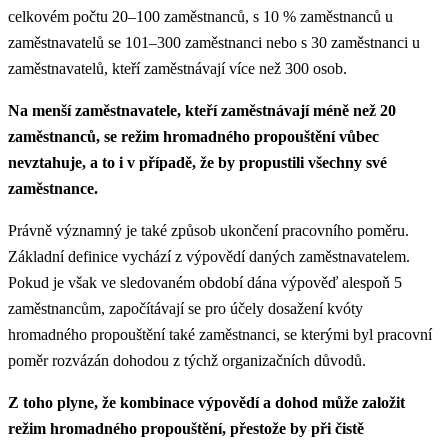
celkovém počtu 20–100 zaměstnanců, s 10 % zaměstnanců u
zaměstnavatelů se 101–300 zaměstnanci nebo s 30 zaměstnanci u
zaměstnavatelů, kteří zaměstnávají více než 300 osob.
Na menší zaměstnavatele, kteří zaměstnávají méně než 20
zaměstnanců, se režim hromadného propouštění vůbec
nevztahuje, a to i v případě, že by propustili všechny své
zaměstnance.
Právně významný je také způsob ukončení pracovního poměru.
Základní definice vychází z výpovědí daných zaměstnavatelem.
Pokud je však ve sledovaném období dána výpověď alespoň 5
zaměstnancům, započítávají se pro účely dosažení kvóty
hromadného propouštění také zaměstnanci, se kterými byl pracovní
poměr rozvázán dohodou z týchž organizačních důvodů.
Z toho plyne, že kombinace výpovědí a dohod může založit
režim hromadného propouštění, přestože by při čistě