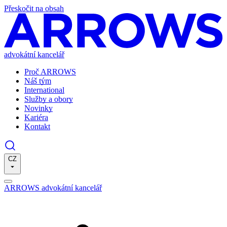
Přeskočit na obsah
advokátní kancelář
Proč ARROWS
Náš tým
International
Služby a obory
Novinky
Kariéra
Kontakt
CZ
ARROWS advokátní kancelář