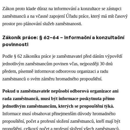
Zákon proto klade důraz na informování a konzultace se zástupci
zaměstnanců a na včasné zapojení Úřadu práce, který má mít časový
prostor pro plánování služeb zaměstnanosti.
Zákoník práce: § 62–64 – informační a konzultační
povinnosti
Podle § 62 zákoníku práce je zaměstnavatel před dáním výpovědí
jednotlivým zaměstnancům povinen včas, nejpozději 30 dnů
předem, písemně informovat odborovou organizaci a radu
zaměstnanců o svém záměru hromadného propouštění.
Pokud u zaměstnavatele nepůsobí odborová organizace ani
rada zaměstnanců, musí být informace poskytnuta přímo
jednotlivým zaměstnancům, kterých se propouštění týká.
Informace musí obsahovat přinejmenším důvody hromadného
propouštění, počet a profesní složení zaměstnanců, kteří mají být
propuštěni, celkový počet a profesní složení všech zaměstnanců,