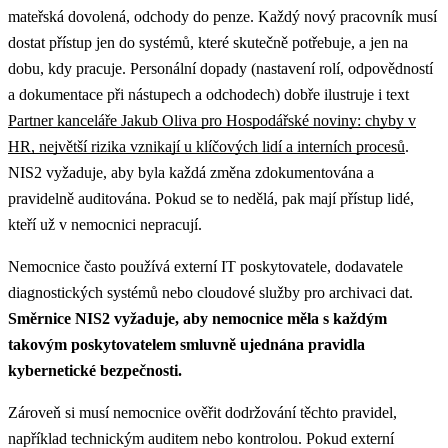
mateřská dovolená, odchody do penze. Každý nový pracovník musí
dostat přístup jen do systémů, které skutečně potřebuje, a jen na
dobu, kdy pracuje.
Personální dopady (nastavení rolí, odpovědností
a dokumentace při nástupech a odchodech) dobře ilustruje i text
Partner kanceláře Jakub Oliva pro Hospodářské noviny: chyby v
HR, největší rizika vznikají u klíčových lidí a interních procesů
.
NIS2 vyžaduje, aby byla každá změna zdokumentována a
pravidelně auditována. Pokud se to nedělá, pak mají přístup lidé,
kteří už v nemocnici nepracují.
Nemocnice často používá externí IT poskytovatele, dodavatele
diagnostických systémů nebo cloudové služby pro archivaci dat.
Směrnice NIS2 vyžaduje, aby nemocnice měla s každým
takovým poskytovatelem smluvně ujednána pravidla
kybernetické bezpečnosti.
Zároveň si musí nemocnice ověřit dodržování těchto pravidel,
například technickým auditem nebo kontrolou. Pokud externí