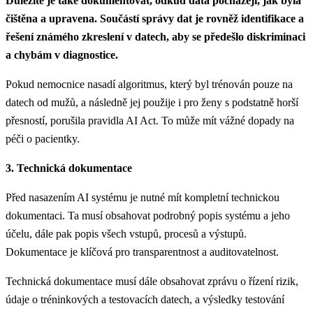
Důležité je také dokumentovat, odkud data pocházejí, jak byla
čištěna a upravena. Součástí správy dat je rovněž identifikace a
řešení známého zkreslení v datech, aby se předešlo diskriminaci
a chybám v diagnostice.
Pokud nemocnice nasadí algoritmus, který byl trénován pouze na
datech od mužů, a následně jej použije i pro ženy s podstatně horší
přesností, porušila pravidla AI Act. To může mít vážné dopady na
péči o pacientky.
3. Technická dokumentace
Před nasazením AI systému je nutné mít kompletní technickou
dokumentaci. Ta musí obsahovat podrobný popis systému a jeho
účelu, dále pak popis všech vstupů, procesů a výstupů.
Dokumentace je klíčová pro transparentnost a auditovatelnost.
Technická dokumentace musí dále obsahovat zprávu o řízení rizik,
údaje o tréninkových a testovacích datech, a výsledky testování