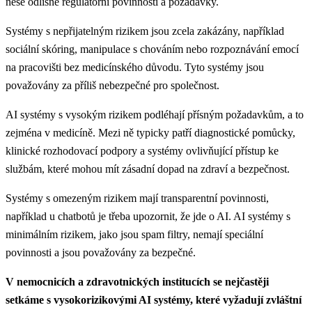
nese odlišné regulatorní povinnosti a požadavky.
Systémy s nepřijatelným rizikem jsou zcela zakázány, například
sociální skóring, manipulace s chováním nebo rozpoznávání emocí
na pracovišti bez medicínského důvodu. Tyto systémy jsou
považovány za příliš nebezpečné pro společnost.
AI systémy s vysokým rizikem podléhají přísným požadavkům, a to
zejména v medicíně. Mezi ně typicky patří diagnostické pomůcky,
klinické rozhodovací podpory a systémy ovlivňující přístup ke
službám, které mohou mít zásadní dopad na zdraví a bezpečnost.
Systémy s omezeným rizikem mají transparentní povinnosti,
například u chatbotů je třeba upozornit, že jde o AI. AI systémy s
minimálním rizikem, jako jsou spam filtry, nemají speciální
povinnosti a jsou považovány za bezpečné.
V nemocnicích a zdravotnických institucích se nejčastěji
setkáme s vysokorizikovými AI systémy, které vyžadují zvláštní