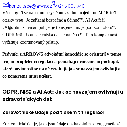
konzultace@arws.cz
245 007 740
Všechny tři se na jednom systému vztahují najednou. MDR řeší
otázky typu „Je zařízení bezpečné a účinné?", AI Act řeší
„Algoritmus nemanipuluje, je transparentní, je pod kontrolou?",
GDPR řeší „Jsou pacientská data chráněna?". Tato komplexnost
vyžaduje koordinovaný přístup.
Právníci z ARROWS advokátní kanceláře se orientují v tomto
trojím propletenci regulací a pomáhají nemocnicím pochopit,
které povinnosti se na ně vztahují, jak se navzájem ovlivňují a
co konkrétně musí udělat.
GDPR, NIS2 a AI Act: Jak se navzájem ovlivňují u
zdravotnických dat
Zdravotnické údaje pod tlakem tří regulací
Zdravotnické údaje, jako jsou údaje o zdravotním stavu, genetické