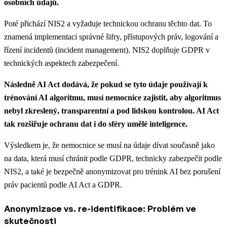
osobních údajů.
Poté přichází NIS2 a vyžaduje technickou ochranu těchto dat. To
znamená implementaci správné šifry, přístupových práv, logování a
řízení incidentů (incident management). NIS2 doplňuje GDPR v
technických aspektech zabezpečení.
Následně AI Act dodává, že pokud se tyto údaje používají k
trénování AI algoritmu, musí nemocnice zajistit, aby algoritmus
nebyl zkreslený, transparentní a pod lidskou kontrolou. AI Act
tak rozšiřuje ochranu dat i do sféry umělé inteligence.
Výsledkem je, že nemocnice se musí na údaje dívat současně jako
na data, která musí chránit podle GDPR, technicky zabezpečit podle
NIS2, a také je bezpečně anonymizovat pro trénink AI bez porušení
práv pacientů podle AI Act a GDPR.
Anonymizace vs. re-identifikace: Problém ve
skutečnosti