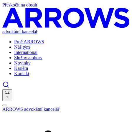
Přeskočit na obsah
advokátní kancelář
Proč ARROWS
Náš tým
International
Služby a obory
Novinky
Kariéra
Kontakt
CZ
ARROWS advokátní kancelář