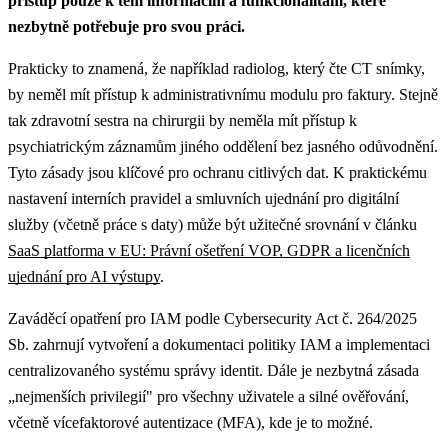
přístup pouze k těm informacím a funkcionalitám, které
nezbytně potřebuje pro svou práci.
Prakticky to znamená, že například radiolog, který čte CT snímky,
by neměl mít přístup k administrativnímu modulu pro faktury. Stejně
tak zdravotní sestra na chirurgii by neměla mít přístup k
psychiatrickým záznamům jiného oddělení bez jasného odůvodnění.
Tyto zásady jsou klíčové pro ochranu citlivých dat.
K praktickému
nastavení interních pravidel a smluvních ujednání pro digitální
služby (včetně práce s daty) může být užitečné srovnání v článku
SaaS platforma v EU: Právní ošetření VOP, GDPR a licenčních
ujednání pro AI výstupy
.
Zaváděcí opatření pro IAM podle Cybersecurity Act č. 264/2025
Sb. zahrnují vytvoření a dokumentaci politiky IAM a implementaci
centralizovaného systému správy identit. Dále je nezbytná zásada
„nejmenších privilegií" pro všechny uživatele a silné ověřování,
včetně vícefaktorové autentizace (MFA), kde je to možné.