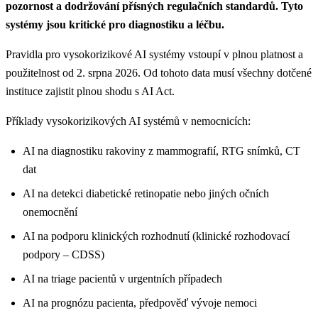
pozornost a dodržování přísných regulačních standardů. Tyto
systémy jsou kritické pro diagnostiku a léčbu.
Pravidla pro vysokorizikové AI systémy vstoupí v plnou platnost a
použitelnost od 2. srpna 2026. Od tohoto data musí všechny dotčené
instituce zajistit plnou shodu s AI Act.
Příklady vysokorizikových AI systémů v nemocnicích:
AI na diagnostiku rakoviny z mammografií, RTG snímků, CT
dat
AI na detekci diabetické retinopatie nebo jiných očních
onemocnění
AI na podporu klinických rozhodnutí (klinické rozhodovací
podpory – CDSS)
AI na triage pacientů v urgentních případech
AI na prognózu pacienta, předpověď vývoje nemoci