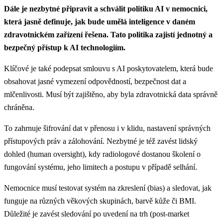
Dále je nezbytné připravit a schválit politiku AI v nemocnici,
která jasně definuje, jak bude umělá inteligence v daném
zdravotnickém zařízení řešena. Tato politika zajistí jednotný a
bezpečný přístup k AI technologiím.
Klíčové je také podepsat smlouvu s AI poskytovatelem, která bude
obsahovat jasné vymezení odpovědností, bezpečnost dat a
mlčenlivosti. Musí být zajištěno, aby byla zdravotnická data správně
chráněna.
To zahrnuje šifrování dat v přenosu i v klidu, nastavení správných
přístupových práv a zálohování. Nezbytné je též zavést lidský
dohled (human oversight), kdy radiologové dostanou školení o
fungování systému, jeho limitech a postupu v případě selhání.
Nemocnice musí testovat systém na zkreslení (bias) a sledovat, jak
funguje na různých věkových skupinách, barvě kůže či BMI.
Důležité je zavést sledování po uvedení na trh (post-market