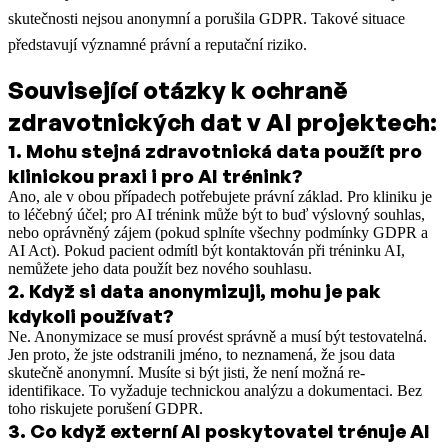
skutečnosti nejsou anonymní a porušila GDPR. Takové situace
představují významné právní a reputační riziko.
Související otázky k ochraně
zdravotnických dat v AI projektech:
1
.
Mohu stejná zdravotnická data použít pro
klinickou praxi i pro AI trénink?
Ano, ale v obou případech potřebujete právní základ. Pro kliniku je
to léčebný účel; pro AI trénink může být to buď výslovný souhlas,
nebo oprávněný zájem (pokud splníte všechny podmínky GDPR a
AI Act). Pokud pacient odmítl být kontaktován při tréninku AI,
nemůžete jeho data použít bez nového souhlasu.
2
.
Když si data anonymizuji, mohu je pak
kdykoli používat?
Ne. Anonymizace se musí provést správně a musí být testovatelná.
Jen proto, že jste odstranili jméno, to neznamená, že jsou data
skutečně anonymní. Musíte si být jisti, že není možná re-
identifikace. To vyžaduje technickou analýzu a dokumentaci. Bez
toho riskujete porušení GDPR.
3
.
Co když externí AI poskytovatel trénuje AI