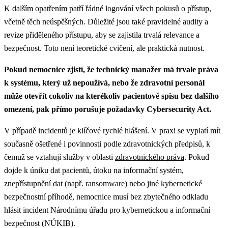
K dalším opatřením patří řádné logování všech pokusů o přístup,
včetně těch neúspěšných. Důležité jsou také pravidelné audity a
revize přiděleného přístupu, aby se zajistila trvalá relevance a
bezpečnost. Toto není teoretické cvičení, ale praktická nutnost.
Pokud nemocnice zjistí, že technický manažer má trvale práva
k systému, který už nepoužívá, nebo že zdravotní personál
může otevřít cokoliv na kterékoliv pacientově spisu bez dalšího
omezení, pak přímo porušuje požadavky Cybersecurity Act.
V případě incidentů je klíčové rychlé hlášení.
V praxi se vyplatí mít
současně ošetřené i povinnosti podle zdravotnických předpisů, k
čemuž se vztahují služby v oblasti
zdravotnického práva
.
Pokud
dojde k úniku dat pacientů, útoku na informační systém,
znepřístupnění dat (např. ransomware) nebo jiné kybernetické
bezpečnostní příhodě, nemocnice musí bez zbytečného odkladu
hlásit incident Národnímu úřadu pro kybernetickou a informační
bezpečnost (NÚKIB).