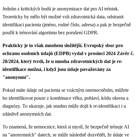
Jedním z kritických bodů je anonymizace dat pro AI trénink.
Teoreticky by mělo být možné vzít zdravotnická data, odstranit
identifikaci pacienta (jméno, rodné číslo, adresa) a pak je bezpečně
použít k trénování algoritmu bez porušení GDPR.
Prakticky je to však mnohem složitější. Evropský sbor pro
ochranu osobních údajů (EDPB) vydal v prosinci 2024 Závěr č.
28/2024, který tvrdí, že u mnoha zdravotnických dat je re-
identifikace možná, i když jsou údaje považovány za
"anonymní".
Pokud máte údaje od pacienta se vzácným onemocněním, můžete
ho identifikovat pouze z kombinace věku, pohlaví, kódu okresu a
diagnózy. To ukazuje, jak snadno může dojít k re-identifikaci i u
zdánlivě anonymních dat.
To znamená, že nemocnice, která si myslí, že bezpečně trénuje AI
na "anonymních" datech, se může následně dozvědět, že údaje ve