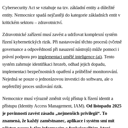
Cybersecurity Act se vztahuje na tzv. základní entity a důležité
entity. Nemocnice spadá nejčastěji do kategorie základních entit v
kritickém sektoru – zdravotnictví.
Zdravotnické zařízení musí zavést a udržovat komplexní systém
řízení kybernetických rizik.
Při nastavování těchto procesů (včetně
governance a odpovědností při nasazení nástrojů) může pomoci i
právní podpora pro
implementaci umělé inteligence (ai)
.
Tento
systém zahrnuje identifikaci hrozeb, odhad jejich dopadu,
implementaci bezpečnostních opatření a průběžné monitorování.
Nejedná se pouze o jednorázovou investici do softwaru, ale o
nepřetržitý proces snižování rizik.
Nemocnice musí výrazně změnit svůj přístup k řízení identit a
přístupu (Identity Access Management, IAM).
Od listopadu 2025
je povinností zavést zásadu „nejmenších privilegií“. To
znamená, že každý zaměstnanec, aplikace i systém smí mít