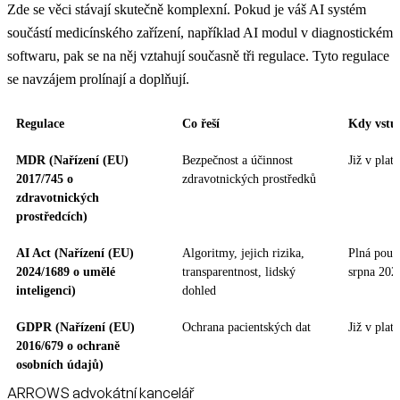
Zde se věci stávají skutečně komplexní. Pokud je váš AI systém
součástí medicínského zařízení, například AI modul v diagnostickém
softwaru, pak se na něj vztahují současně tři regulace. Tyto regulace
se navzájem prolínají a doplňují.
Regulace
Co řeší
Kdy vstup
MDR (Nařízení (EU)
Bezpečnost a účinnost
Již v platn
2017/745 o
zdravotnických prostředků
zdravotnických
prostředcích)
AI Act (Nařízení (EU)
Algoritmy, jejich rizika,
Plná použi
2024/1689 o umělé
transparentnost, lidský
srpna 202
inteligenci)
dohled
GDPR (Nařízení (EU)
Ochrana pacientských dat
Již v platn
2016/679 o ochraně
osobních údajů)
ARROWS advokátní kancelář