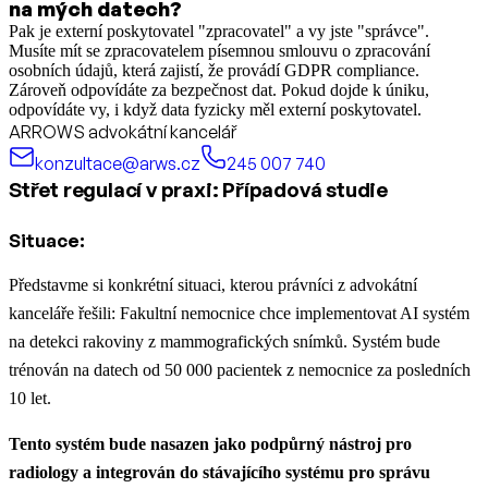
na mých datech?
Pak je externí poskytovatel "zpracovatel" a vy jste "správce".
Musíte mít se zpracovatelem písemnou smlouvu o zpracování
osobních údajů, která zajistí, že provádí GDPR compliance.
Zároveň odpovídáte za bezpečnost dat. Pokud dojde k úniku,
odpovídáte vy, i když data fyzicky měl externí poskytovatel.
ARROWS advokátní kancelář
konzultace@arws.cz
245 007 740
Střet regulací v praxi: Případová studie
Situace:
Představme si konkrétní situaci, kterou právníci z advokátní
kanceláře řešili: Fakultní nemocnice chce implementovat AI systém
na detekci rakoviny z mammografických snímků. Systém bude
trénován na datech od 50 000 pacientek z nemocnice za posledních
10 let.
Tento systém bude nasazen jako podpůrný nástroj pro
radiology a integrován do stávajícího systému pro správu