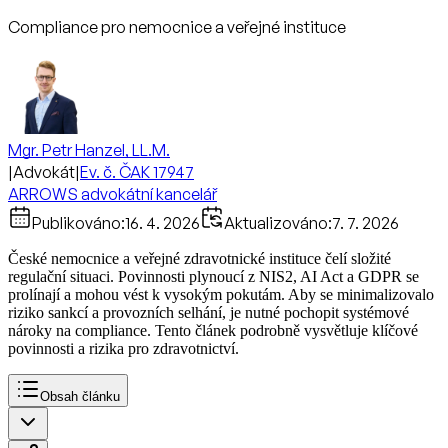
Compliance pro nemocnice a veřejné instituce
Mgr. Petr Hanzel, LL.M.
|
Advokát
|
Ev. č. ČAK 17947
ARROWS advokátní kancelář
Publikováno:
16. 4. 2026
Aktualizováno:
7. 7. 2026
České nemocnice a veřejné zdravotnické instituce čelí složité
regulační situaci. Povinnosti plynoucí z NIS2, AI Act a GDPR se
prolínají a mohou vést k vysokým pokutám. Aby se minimalizovalo
riziko sankcí a provozních selhání, je nutné pochopit systémové
nároky na compliance. Tento článek podrobně vysvětluje klíčové
povinnosti a rizika pro zdravotnictví.
Obsah článku