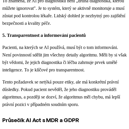
To znamená, že AI pro diagnostiku není „druhá diagnostika, kterou
můžete ignorovat". Je to systém, který se aktivně monitoruje a musí
zůstat pod kontrolou lékaře. Lidský dohled je nezbytný pro zajištění
bezpečnosti a kvality péče.
5. Transparentnost a informování pacientů
Pacienti, na kterých se AI používá, musí být o tom informováni.
Není povinností sdělit jim všechny detaily algoritmu. Měli by si však
být vědomi, že jejich diagnostika či léčba zahrnuje prvek umělé
inteligence. To je klíčové pro transparentnost.
Tento požadavek se netýká pouze etiky, ale má konkrétní právní
důsledky. Pokud pacient nevěděl, že jeho diagnostiku prováděl
algoritmus, a později se dozví, že algoritmus měl chybu, má lepší
právní pozici v případném soudním sporu.
Průsečík AI Act s MDR a GDPR