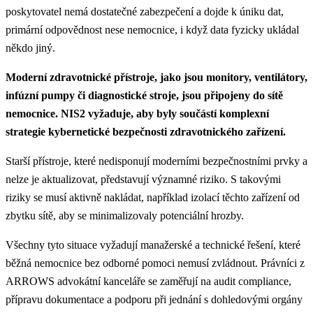
poskytovatel nemá dostatečné zabezpečení a dojde k úniku dat,
primární odpovědnost nese nemocnice, i když data fyzicky ukládal
někdo jiný.
Moderní zdravotnické přístroje, jako jsou monitory, ventilátory,
infúzní pumpy či diagnostické stroje, jsou připojeny do sítě
nemocnice. NIS2 vyžaduje, aby byly součástí komplexní
strategie kybernetické bezpečnosti zdravotnického zařízení.
Starší přístroje, které nedisponují moderními bezpečnostními prvky a
nelze je aktualizovat, představují významné riziko. S takovými
riziky se musí aktivně nakládat, například izolací těchto zařízení od
zbytku sítě, aby se minimalizovaly potenciální hrozby.
Všechny tyto situace vyžadují manažerské a technické řešení, které
běžná nemocnice bez odborné pomoci nemusí zvládnout. Právníci z
ARROWS advokátní kanceláře se zaměřují na audit compliance,
přípravu dokumentace a podporu při jednání s dohledovými orgány