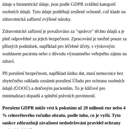
údaje a biometrické údaje, jsou podle GDPR zvláštní kategorií
osobních údajů. Tyto údaje podléhají zesílené ochraně, což klade na
zdravotnická zařízení zvýšené nároky.
Zdravotnické zařízení je považováno za "správce" těchto údajů a je
plně odpovědné za jejich bezpečnost. Zpracování je možné pouze za
přísných podmínek, například pro léčebné účely, s výslovným
souhlasem pacienta nebo z důvodu významného veřejného zájmu na
zdraví.
Při porušení bezpečnosti, například úniku dat, musí nemocnice bez
zbytečného odkladu oznámit porušení Úřadu pro ochranu osobních
údajů (ÚOOÚ) a dotčeným pacientům. To je klíčové pro
minimalizaci dopadů a splnění právních povinností.
Porušení GDPR může vést k pokutám až 20 milionů eur nebo 4
% celosvětového ročního obratu, podle toho, co je vyšší. Tyto
sankce zdůrazňují závažnost nedodržování pravidel ochrany