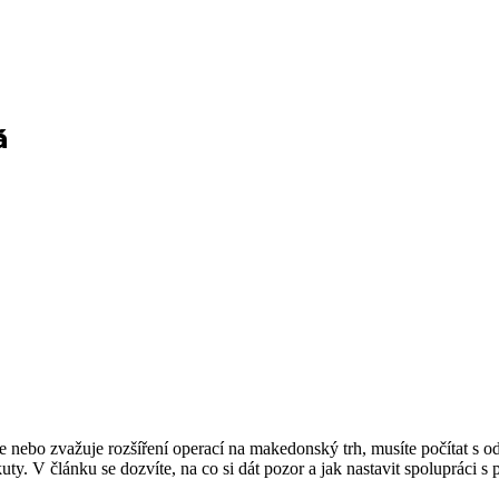
á
ebo zvažuje rozšíření operací na makedonský trh, musíte počítat s odl
y. V článku se dozvíte, na co si dát pozor a jak nastavit spolupráci s