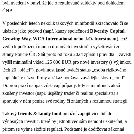
byli uvedeni v omyl, že jde o regulované subjekty pod dohledem
ČNB​.
V posledních letech několik takových minifondů zkrachovalo či se
ukázalo jako podvod (např. kauzy společností
Diversity Capital,
Growing Way, WCA International nebo J.O. Investment
), což
vedlo k poškození mnoha drobných investorů a vyšetřování ze
strany Policie ČR​. Stát proto od roku 2024 zpřísnil pravidla – zavedl
vyšší minimální vklad 125 000 EUR pro nové investory (s výjimkou
těch 20 „přátel“), povinnost jasně uvádět status
„osoba rizikového
kapitálu“
v názvu firmy a zákaz používat zavádějící slovo
„fond“
​.
Dobrou praxí
naopak zůstávají případy, kdy si
minifond založí
zkušený investor
(např. úspěšný trader či realitní specialista) a
spravuje v něm peníze své rodiny či známých s rozumnou strategií.
Takový
friends & family fond
umožní zapojit více lidí do
výnosných investic, které by jednotlivec sám nemohl uskutečnit, a
přitom se vyhne složité regulaci. Podstatné je dodržovat zákonná