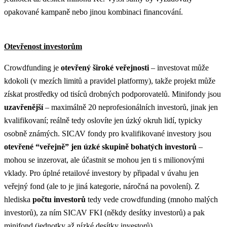
opakované kampaně nebo jinou kombinaci financování.
Otevřenost investorům
Crowdfunding je
otevřený široké veřejnosti
– investovat může
kdokoli (v mezích limitů a pravidel platformy), takže projekt může
získat prostředky od tisíců drobných podporovatelů. Minifondy jsou
uzavřenější
– maximálně 20 neprofesionálních investorů, jinak jen
kvalifikovaní​; reálně tedy oslovíte jen úzký okruh lidí, typicky
osobně známých. SICAV fondy pro kvalifikované investory jsou
otevřené “veřejně” jen úzké skupině bohatých investorů
–
mohou se inzerovat, ale účastnit se mohou jen ti s milionovými
vklady​. Pro úplné retailové investory by připadal v úvahu jen
veřejný fond (ale to je jiná kategorie, náročná na povolení). Z
hlediska
počtu investorů
tedy vede crowdfunding (mnoho malých
investorů), za ním SICAV FKI (někdy desítky investorů) a pak
minifond (jednotky až nízké desítky investorů).