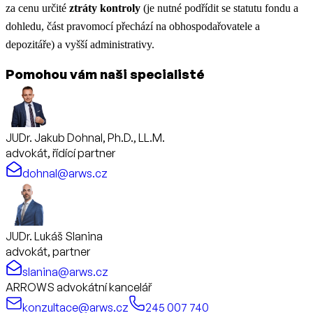
za cenu určité
ztráty kontroly
(je nutné podřídit se statutu fondu a
dohledu, část pravomocí přechází na obhospodařovatele a
depozitáře) a vyšší administrativy.
Pomohou vám naši specialisté
JUDr. Jakub Dohnal, Ph.D., LL.M.
advokát, řídící partner
dohnal@arws.cz
JUDr. Lukáš Slanina
advokát, partner
slanina@arws.cz
ARROWS advokátní kancelář
konzultace@arws.cz
245 007 740