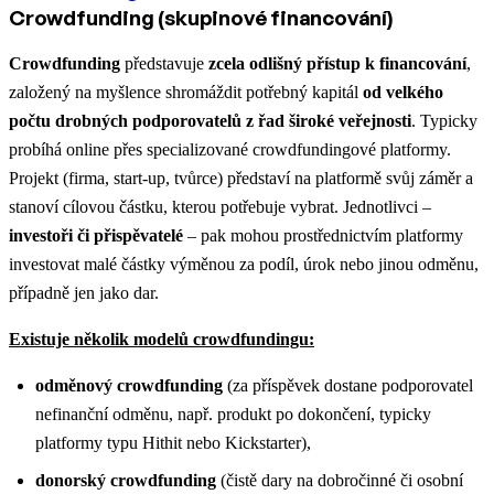
Crowdfunding (skupinové financování)
Crowdfunding
představuje
zcela odlišný přístup k financování
,
založený na myšlence shromáždit potřebný kapitál
od velkého
počtu drobných podporovatelů z řad široké veřejnosti
. Typicky
probíhá online přes specializované crowdfundingové platformy.
Projekt (firma, start-up, tvůrce) představí na platformě svůj záměr a
stanoví cílovou částku, kterou potřebuje vybrat. Jednotlivci –
investoři či přispěvatelé
– pak mohou prostřednictvím platformy
investovat malé částky výměnou za podíl, úrok nebo jinou odměnu,
případně jen jako dar.
Existuje několik modelů crowdfundingu:
odměnový crowdfunding
(za příspěvek dostane podporovatel
nefinanční odměnu, např. produkt po dokončení, typicky
platformy typu Hithit nebo Kickstarter),
donorský crowdfunding
(čistě dary na dobročinné či osobní