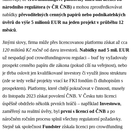
národního regulátora (v ČR ČNB)
a mohou zprostředkovávat
nabídky
převoditelných cenných papírů nebo podnikatelských
úvěrů do výše 5 milionů EUR na jeden projekt v průběhu 12
měsíců
​.
Jinými slovy, firma může přes licencovanou platformu získat až cca
120 miliónů Kč ročně
od davu investorů.
Nabídky nad 5 mil. EUR
už nespadají pod crowdfundingovou regulaci – buď by vyžadovaly
prospekt cenného papíru dle zákona (pokud cílí na veřejnost), nebo
je třeba oslovit jen kvalifikované investory či využít jinou strukturu
(zde se tedy velké projekty vrací ke FKI fondům či dluhopisům s
prospektem)​. Platformy, které chtějí pokračovat v činnosti, musely
do listopadu 2023 získat povolení ČNB​. V Česku tuto licenci
úspěšně obdrželo několik prvních hráčů – například
Investown
,
zaměřený na realitní úvěry, byl
první s licencí od ČNB
a po
náročném ročním procesu splnil všechny regulatorní požadavky​.
Stejně tak společnost
Fundster
získala licenci pro crowdfunding