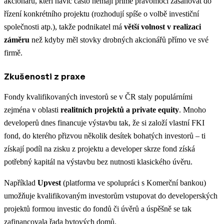
akcionářů, kteří navíc často nemají přímé pravomoci zasahovat do
řízení konkrétního projektu (rozhodují spíše o volbě investiční
společnosti atp.), takže podnikatel má
větší volnost v realizaci
záměru
než kdyby měl stovky drobných akcionářů přímo ve své
firmě.
Zkušenosti z praxe
Fondy kvalifikovaných investorů se v ČR staly populárními
zejména v oblasti
realitních projektů a private equity
. Mnoho
developerů dnes financuje výstavbu tak, že si založí vlastní FKI
fond, do kterého přizvou několik desítek bohatých investorů – ti
získají podíl na zisku z projektu a developer skrze fond získá
potřebný kapitál na výstavbu bez nutnosti klasického úvěru.
Například
Upvest
(platforma ve spolupráci s Komerční bankou)
umožňuje kvalifikovaným investorům vstupovat do developerských
projektů formou investic do fondů či úvěrů a úspěšně se tak
zafinancovala řada bytových domů​.