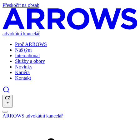
Přeskočit na obsah
advokátní kancelář
Proč ARROWS
Náš tým
International
Služby a obory
Novinky
Kariéra
Kontakt
CZ
ARROWS advokátní kancelář