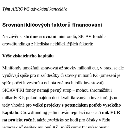
Tým ARROWS advokátní kanceláře
Srovnání klíčových faktorů financování
Na závěr si
shrňme srovnání
minifondů, SICAV fondů a
crowdfundingu z hlediska nejdůležitějších faktorů:
Výše získatelného kapitálu
Minifondy umožňují spravovat až stovky milionů eur​, v praxi se ale
využívají spíše pro nižší desítky či stovky milionů Kč (omezení je
spíše počet investorů a ochota známých tolik investovat).
SICAV/FKI fondy nemají pevný strop – mohou shromáždit i
miliardy Kč, pokud najdou dost kvalifikovaných investorů; jsou
tedy vhodné pro
velké projekty s potenciálem potřeb vysokého
kapitálu
. Crowdfunding je limitován regulací na cca
5 mil. EUR
na projekt ročně
​, takže
prakticky
se hodí pro částky v řádu
jednotek až desítek milionů Kč. Vyšší sumy by vyžadovaly