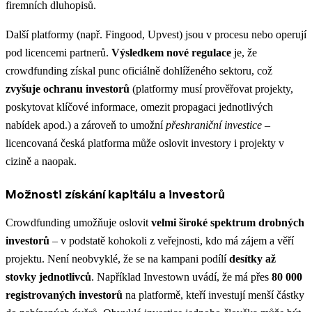
firemních dluhopisů​.
Další platformy (např. Fingood, Upvest) jsou v procesu nebo operují
pod licencemi partnerů.
Výsledkem nové regulace
je, že
crowdfunding získal punc oficiálně dohlíženého sektoru, což
zvyšuje ochranu investorů
(platformy musí prověřovat projekty,
poskytovat klíčové informace, omezit propagaci jednotlivých
nabídek apod.​) a zároveň to umožní
přeshraniční investice
–
licencovaná česká platforma může oslovit investory i projekty v
cizině a naopak​.
Možnosti získání kapitálu a investorů
Crowdfunding umožňuje oslovit
velmi široké spektrum drobných
investorů
– v podstatě kohokoli z veřejnosti, kdo má zájem a věří
projektu. Není neobvyklé, že se na kampani podílí
desítky až
stovky jednotlivců
. Například Investown uvádí, že má přes
80 000
registrovaných investorů
na platformě​, kteří investují menší částky