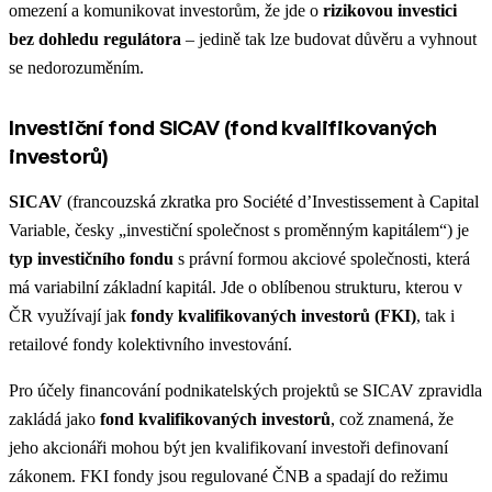
omezení a komunikovat investorům, že jde o
rizikovou investici
bez dohledu regulátora
– jedině tak lze budovat důvěru a vyhnout
se nedorozuměním.
Investiční fond SICAV (fond kvalifikovaných
investorů)
SICAV
(francouzská zkratka pro
Société d’Investissement à Capital
Variable
, česky
„investiční společnost s proměnným kapitálem“
) je
typ investičního fondu
s právní formou akciové společnosti, která
má variabilní základní kapitál. Jde o oblíbenou strukturu, kterou v
ČR využívají jak
fondy kvalifikovaných investorů (FKI)
, tak i
retailové fondy kolektivního investování​.
Pro účely financování podnikatelských projektů se SICAV zpravidla
zakládá jako
fond kvalifikovaných investorů
, což znamená, že
jeho akcionáři mohou být jen kvalifikovaní investoři definovaní
zákonem. FKI fondy jsou regulované ČNB a spadají do režimu