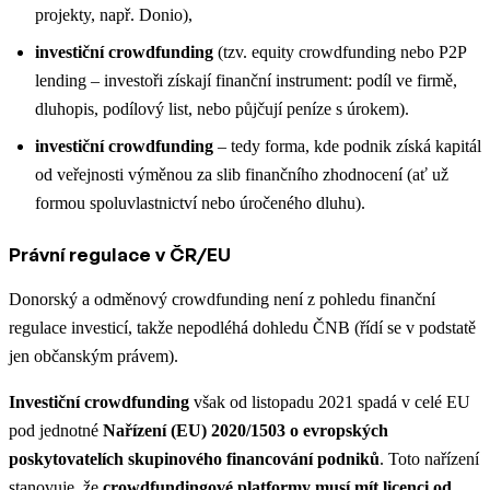
projekty, např. Donio),
investiční crowdfunding
(tzv. equity crowdfunding nebo P2P
lending – investoři získají finanční instrument: podíl ve firmě,
dluhopis, podílový list, nebo půjčují peníze s úrokem).
investiční crowdfunding
– tedy forma, kde podnik získá
kapitál
od veřejnosti výměnou za slib finančního zhodnocení
(ať už
formou spoluvlastnictví nebo úročeného dluhu).
Právní regulace v ČR/EU
Donorský a odměnový crowdfunding není z pohledu finanční
regulace investicí, takže nepodléhá dohledu ČNB (řídí se v podstatě
jen občanským právem).
Investiční crowdfunding
však od listopadu 2021 spadá v celé EU
pod jednotné
Nařízení (EU) 2020/1503 o evropských
poskytovatelích skupinového financování podniků
. Toto nařízení
stanovuje, že
crowdfundingové platformy musí mít licenci od