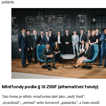
pohledu.
Minifondy podle § 15 ZISIF (alternativní fondy)
Tato forma je někdy označována také jako
„malý fond“,
„kvazifond“, „nefond“ nebo hovorově „patnáctka“
, a často slouží