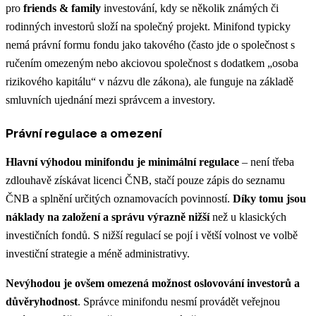
pro
friends & family
investování, kdy se několik známých či
rodinných investorů složí na společný projekt. Minifond typicky
nemá právní formu fondu jako takového (často jde o společnost s
ručením omezeným nebo akciovou společnost s dodatkem „osoba
rizikového kapitálu“ v názvu dle zákona​), ale funguje na základě
smluvních ujednání mezi správcem a investory.
Právní regulace a omezení
Hlavní výhodou minifondu je minimální regulace
– není třeba
zdlouhavě získávat licenci ČNB, stačí pouze zápis do seznamu
ČNB a splnění určitých oznamovacích povinností​.
Díky tomu jsou
náklady na založení a správu výrazně nižší
než u klasických
investičních fondů​. S nižší regulací se pojí i větší volnost ve volbě
investiční strategie a méně administrativy.
Nevýhodou je ovšem omezená možnost oslovování investorů a
důvěryhodnost
. Správce minifondu
nesmí provádět veřejnou