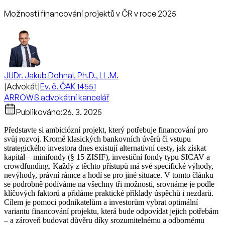
Možnosti financování projektů v ČR v roce 2025
JUDr. Jakub Dohnal, Ph.D., LL.M.
|
Advokát
|
Ev. č. ČAK 14551
ARROWS advokátní kancelář
Publikováno:
26. 3. 2025
Představte si ambiciózní projekt, který potřebuje financování pro
svůj rozvoj. Kromě klasických bankovních úvěrů či vstupu
strategického investora dnes existují alternativní cesty, jak získat
kapitál – minifondy (§ 15 ZISIF), investiční fondy typu SICAV a
crowdfunding. Každý z těchto přístupů má své specifické výhody,
nevýhody, právní rámce a hodí se pro jiné situace. V tomto článku
se podrobně podíváme na všechny tři možnosti, srovnáme je podle
klíčových faktorů a přidáme praktické příklady úspěchů i nezdarů.
Cílem je pomoci podnikatelům a investorům vybrat optimální
variantu financování projektu, která bude odpovídat jejich potřebám
– a zároveň budovat důvěru díky srozumitelnému a odbornému