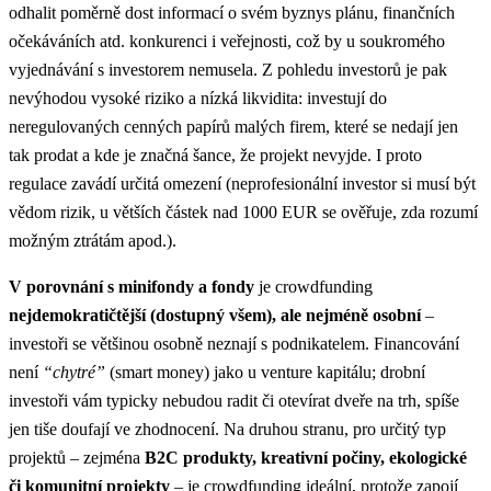
odhalit poměrně dost informací o svém byznys plánu, finančních
očekáváních atd. konkurenci i veřejnosti, což by u soukromého
vyjednávání s investorem nemusela. Z pohledu investorů je pak
nevýhodou vysoké riziko a nízká likvidita: investují do
neregulovaných cenných papírů malých firem, které se nedají jen
tak prodat a kde je značná šance, že projekt nevyjde. I proto
regulace zavádí určitá omezení (neprofesionální investor si musí být
vědom rizik, u větších částek nad 1000 EUR se ověřuje, zda rozumí
možným ztrátám apod.).
V porovnání s minifondy a fondy
je crowdfunding
nejdemokratičtější (dostupný všem), ale nejméně osobní
–
investoři se většinou osobně neznají s podnikatelem. Financování
není
“chytré”
(smart money) jako u venture kapitálu; drobní
investoři vám typicky nebudou radit či otevírat dveře na trh, spíše
jen tiše doufají ve zhodnocení. Na druhou stranu, pro určitý typ
projektů – zejména
B2C produkty, kreativní počiny, ekologické
či komunitní projekty
– je crowdfunding ideální, protože zapojí