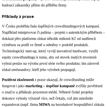
budoucí zákazníky přímo do příběhu firmy.
Příklady z praxe
V Česku proběhla řada úspěšných crowdfundingových kampaní.
Například minipivovar či palírna – projekt s autentickým příběhem –
dokázal přes platformu získat několik milionů Kč od nadšenců
výměnou za podíl ve firmě a odměny v podobě produktů.
Technologický start-up, který vyvíjí inovativní hardware, využil
equity crowdfundingu k tomu, aby od stovek malých investorů
vybral peníze na výrobu první série svého produktu; tím zároveň
získal
ambasadory
, kteří jeho výrobek propagují.
Pozitivní zkušenosti
z praxe ukazují, že crowdfunding může
fungovat i jako
marketing – úspěšné kampaně
zvýšily povědomí
o značce a přilákaly pozornost médií. Některé české projekty
dokonce vybraly výrazně více, než čekaly, což jim umožnilo
expandovat (např. firma
MIWA
na bezobalové hospodářství získala