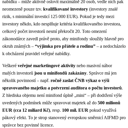
nabídku – může aktivně oslovit maximálně 20 osob
, vedle nich pak
neomezeně pouze tzv.
kvalifikované investory
(investory znalé
rizik, s minimální investicí 125 000 EUR)​. Pokud je tedy mezi
investory někdo, kdo nesplňuje kritéria kvalifikovaného investora,
celkový počet investorů nesmí překročit 20​. Toto omezení
zákonodárce zavedl právě proto, aby minifondy sloužily hlavně pro
okruh známých –
“výjimka pro přátele a rodinu”
– a nedocházelo
k obcházení pravidel veřejné nabídky​.
Veškeré
veřejné marketingové aktivity
nebo masivní nábor
malých investorů
jsou u minifondů zakázány​
. Správce má jen
několik povinností – např.
ročně zaslat ČNB výkaz o výši
spravovaného majetku a potvrzení auditora o počtu investorů
​.
Z hlediska objemu není minifond úplně „mini“ – při dodržení výše
uvedených podmínek může spravovat majetek až do
500 milionů
EUR (cca 12 miliard Kč)
, resp.
100 mil. EUR
pokud využívá
pákový efekt​. To je strop stanovený evropskou směrnicí AIFMD pro
správce bez povinné licence.