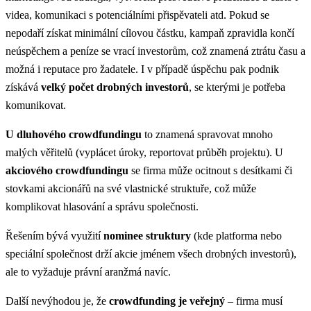
videa, komunikaci s potenciálními přispěvateli atd. Pokud se
nepodaří získat minimální cílovou částku, kampaň zpravidla končí
neúspěchem a peníze se vrací investorům, což znamená ztrátu času a
možná i reputace pro žadatele. I v případě úspěchu pak podnik
získává
velký počet drobných investorů
, se kterými je potřeba
komunikovat.
U dluhového crowdfundingu
to znamená spravovat mnoho
malých věřitelů (vyplácet úroky, reportovat průběh projektu). U
akciového crowdfundingu
se firma může ocitnout s desítkami či
stovkami akcionářů na své vlastnické struktuře, což může
komplikovat hlasování a správu společnosti.
Řešením bývá využití
nominee struktury
(kde platforma nebo
speciální společnost drží akcie jménem všech drobných investorů),
ale to vyžaduje právní aranžmá navíc.
Další nevýhodou je, že
crowdfunding je veřejný
– firma musí