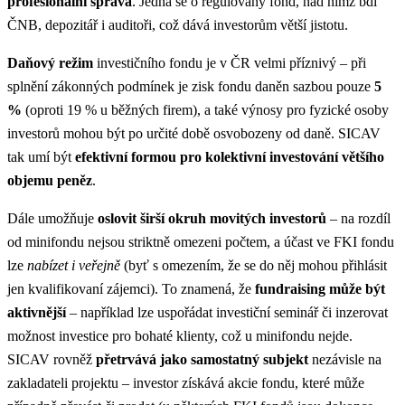
profesionální správa
. Jedná se o regulovaný fond, nad nímž bdí
ČNB, depozitář i auditoři, což dává investorům větší jistotu.
Daňový režim
investičního fondu je v ČR velmi příznivý – při
splnění zákonných podmínek je zisk fondu daněn sazbou pouze
5
%
(oproti 19 % u běžných firem)​, a také výnosy pro fyzické osoby
investorů mohou být po určité době osvobozeny od daně. SICAV
tak umí být
efektivní formou pro kolektivní investování většího
objemu peněz
.
Dále umožňuje
oslovit širší okruh movitých investorů
– na rozdíl
od minifondu nejsou striktně omezeni počtem, a účast ve FKI fondu
lze
nabízet i veřejně
(byť s omezením, že se do něj mohou přihlásit
jen kvalifikovaní zájemci)​. To znamená, že
fundraising může být
aktivnější
– například lze uspořádat investiční seminář či inzerovat
možnost investice pro bohaté klienty, což u minifondu nejde.
SICAV rovněž
přetrvává jako samostatný subjekt
nezávisle na
zakladateli projektu – investor získává akcie fondu, které může