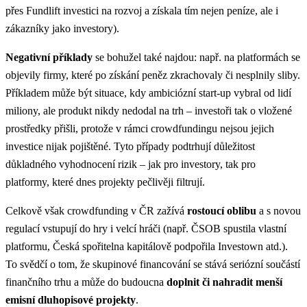
přes Fundlift investici na rozvoj a získala tím nejen peníze, ale i
zákazníky jako investory).
Negativní příklady
se bohužel také najdou: např. na platformách se
objevily firmy, které po získání peněz zkrachovaly či nesplnily sliby.
Příkladem může být situace, kdy ambiciózní start-up vybral od lidí
miliony, ale produkt nikdy nedodal na trh – investoři tak o vložené
prostředky přišli, protože v rámci crowdfundingu nejsou jejich
investice nijak pojištěné. Tyto případy podtrhují důležitost
důkladného vyhodnocení rizik – jak pro investory, tak pro
platformy, které dnes projekty pečlivěji filtrují.
Celkově však crowdfunding v ČR zažívá
rostoucí oblibu
a s novou
regulací vstupují do hry i velcí hráči (např. ČSOB spustila vlastní
platformu, Česká spořitelna kapitálově podpořila Investown atd.​).
To svědčí o tom, že skupinové financování se stává seriózní součástí
finančního trhu a může do budoucna
doplnit či nahradit menší
emisní dluhopisové projekty
​.