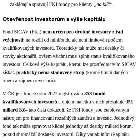
zakládají a spravují FKI fondy pro klienty
„na klíč“
.
Otevřenost investorům a výše kapitálu
Fond SICAV (FKI)
není určen pro drobné investory z řad
veřejnosti
; na rozdíl od minifondu ale
není limitován počtem
kvalifikovaných investorů
. Teoreticky tak může mít desítky či
stovky akcionářů, ovšem všichni musí splnit status kvalifikovaného
investora. Celková výše kapitálu, kterou lze prostřednictvím SICAV
získat,
prakticky nemá stanovený strop
(kromě limitů daných
trhem a zájmem investorů).
V ČR je k konce roku 2022 registrováno
358 fondů
kvalifikovaných investorů
a objem majetku v nich přesahuje
351
miliard Kč
​– tato čísla dokazují, že FKI fondy jsou etablovaným
nástrojem pro financování rozsáhlých záměrů a investic. Jednotlivý
fond tak může spravovat klidně jednotky až desítky miliard korun,
pokud shromáždí dostatek investorů. Díky variabilnímu kapitálu