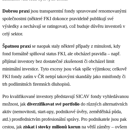
Dobrou praxí
jsou transparentní fondy spravované renomovanými
společnostmi (některé FKI dokonce pravidelně publikují své
výsledky a nechávají se ratingovat), což buduje důvěru investorů v
celý sektor.
Špatnou praxí
se naopak staly některé případy z minulosti, kdy
fond formálně splňoval status FKI, ale obcházel pravidla – např.
přijímal investory bez dostatečné zkušenosti či obcházel limit
minimální investice. Tyto excesy jsou však spíše výjimkou; celkově
FKI fondy zatím v ČR netrpí takovými skandály jako minifondy či
trh podlimitních firemních dluhopisů.
Pro kvalifikované investory představují SICAV fondy vyhledávanou
možnost, jak
diverzifikovat své portfolio
do různých alternativních
aktiv (nemovitosti, start-upy, podnikové úvěry, zemědělská půda,
atd.) prostřednictvím profesionální správy​. Pro podnikatele jsou pak
cestou, jak
získat i stovky milionů korun
na větší záměry – ovšem