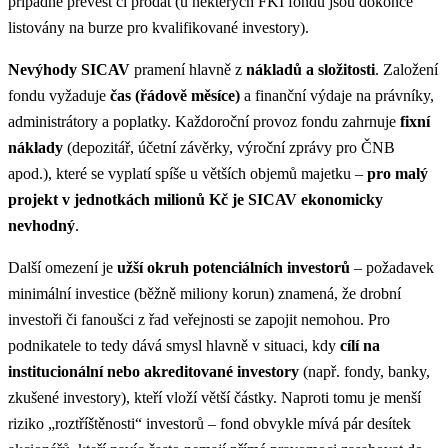
případně převést či prodat (u některých FKI fondů jsou dokonce
listovány na burze pro kvalifikované investory).
Nevýhody SICAV
pramení hlavně z
nákladů a složitosti
. Založení
fondu vyžaduje
čas (řádově měsíce)
a finanční výdaje na právníky,
administrátory a poplatky. Každoroční provoz fondu zahrnuje
fixní
náklady
(depozitář, účetní závěrky, výroční zprávy pro ČNB
apod.), které se vyplatí spíše u větších objemů majetku –
pro malý
projekt v jednotkách milionů Kč je SICAV ekonomicky
nevhodný
.
Další omezení je
užší okruh potenciálních investorů
– požadavek
minimální investice (běžně miliony korun) znamená, že drobní
investoři či fanoušci z řad veřejnosti se zapojit nemohou. Pro
podnikatele to tedy dává smysl hlavně v situaci, kdy
cílí na
institucionální nebo akreditované investory
(např. fondy, banky,
zkušené investory), kteří vloží větší částky. Naproti tomu je menší
riziko „roztříštěnosti“ investorů – fond obvykle mívá pár desítek