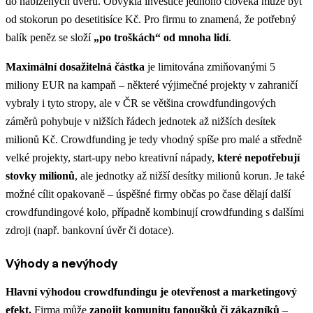
do nabízených úvěrů. Obvyklá investice jednoho člověka může být
od stokorun po desetitisíce Kč. Pro firmu to znamená, že potřebný
balík peněz se složí
„po troškách“ od mnoha lidí
.
Maximální dosažitelná částka
je limitována zmiňovanými 5
miliony EUR na kampaň – některé výjimečné projekty v zahraničí
vybraly i tyto stropy, ale v ČR se většina crowdfundingových
záměrů pohybuje v nižších řádech jednotek až nižších desítek
milionů Kč. Crowdfunding je tedy vhodný spíše pro malé a středně
velké projekty, start-upy nebo kreativní nápady,
které nepotřebují
stovky milionů
, ale jednotky až nižší desítky milionů korun. Je také
možné cílit opakovaně – úspěšné firmy občas po čase dělají další
crowdfundingové kolo, případně kombinují crowdfunding s dalšími
zdroji (např. bankovní úvěr či dotace).
Výhody a nevýhody
Hlavní výhodou crowdfundingu je otevřenost a marketingový
efekt.
Firma může
zapojit komunitu fanoušků či zákazníků
–