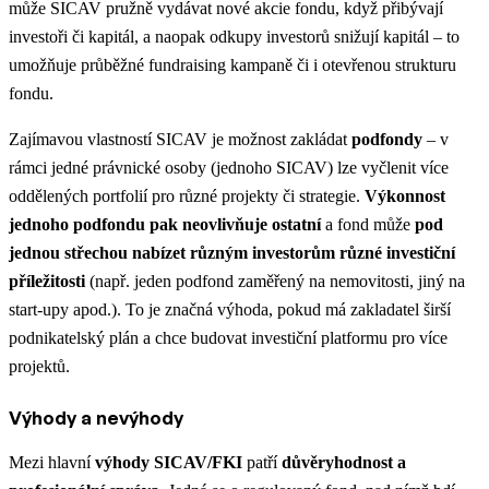
může SICAV
pružně vydávat nové akcie
fondu, když přibývají
investoři či kapitál, a naopak odkupy investorů snižují kapitál – to
umožňuje průběžné
fundraising
kampaně či i otevřenou strukturu
fondu.
Zajímavou vlastností SICAV je možnost zakládat
podfondy
– v
rámci jedné právnické osoby (jednoho SICAV) lze vyčlenit více
oddělených portfolií pro různé projekty či strategie.
Výkonnost
jednoho podfondu pak neovlivňuje ostatní
a fond může
pod
jednou střechou nabízet různým investorům různé investiční
příležitosti
(např. jeden podfond zaměřený na nemovitosti, jiný na
start-upy apod.)​. To je značná výhoda, pokud má zakladatel širší
podnikatelský plán a chce budovat
investiční platformu
pro více
projektů.
Výhody a nevýhody
Mezi hlavní
výhody SICAV/FKI
patří
důvěryhodnost a