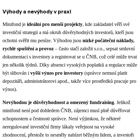
Výhody a nevýhody v praxi
Minifond je
ideální pro menší projekty
, kde zakladatel věří své
investiční strategii a má okruh důvěryhodných investorů, kteří jsou
ochotni svěřit mu peníze. Výhodou jsou
nízké počáteční náklady,
rychlé spuštění a provoz
– často stačí založit s.r.o., sepsat smluvní
dokumentaci s investory a registrovat se u ČNB, což celé může trvat
jen několik týdnů. Díky absenci vysokých poplatků a regulace může
být slibován i
vyšší výnos pro investory
(správce nemusí platit
depozitáři, administrátorovi apod., takže více prostředků pracuje pro
výnos)​.
Nevýhodou je důvěryhodnost a omezený fundraising
. Jelikož
minifond není pod dohledem ČNB, zájemci musí plně důvěřovat
schopnostem a čestnosti správce. Není výjimkou, že
některé
neregulované investiční firmy lákaly veřejnost na vysoké
zhodnocení, přestože to nesměly nabízet běžným lidem, a investoři