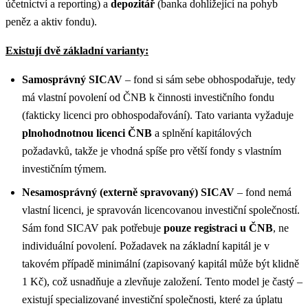
účetnictví a reporting) a
depozitář
(banka dohlížející na pohyb
peněz a aktiv fondu).
Existují dvě základní varianty:
Samosprávný SICAV
– fond si sám sebe obhospodařuje, tedy
má vlastní povolení od ČNB k činnosti investičního fondu
(fakticky licenci pro obhospodařování). Tato varianta vyžaduje
plnohodnotnou licenci ČNB
a splnění kapitálových
požadavků, takže je vhodná spíše pro větší fondy s vlastním
investičním týmem​.
Nesamosprávný (externě spravovaný) SICAV
– fond nemá
vlastní licenci, je spravován licencovanou investiční společností.
Sám fond SICAV pak potřebuje
pouze registraci u ČNB
, ne
individuální povolení​. Požadavek na základní kapitál je v
takovém případě minimální (zapisovaný kapitál může být klidně
1 Kč)​, což usnadňuje a zlevňuje založení. Tento model je častý –
existují specializované investiční společnosti, které za úplatu