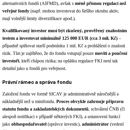
alternativních fondů (AIFMD), avšak s
méně přísnou regulací než
veřejné fondy
(např. mohou investovat do širšího okruhu aktiv,
mají volnější limity diverzifikace apod.)​.
Kvalifikovaný investor musí být zkušený, prověřený znalostním
testem a investovat minimálně 125 000 EUR (cca 3 mil. Kč)
–
případně splňovat starší podmínku 1 mil. Kč a prohlášení o znalosti
rizik​. Tím je zajištěno, že do fondu vstupují pouze
movití a poučení
investoři
, kteří chápou rizika; na oplátku regulace FKI není tak
detailní jako u fondů pro veřejnost.
Právní rámec a správa fondu
Založení fondu ve formě SICAV je administrativně náročnější a
nákladnější než u minifondu.
Proces obvykle zahrnuje
přípravu
statutu fondu a zakladatelských dokumentů
, schválení ČNB (či
alespoň notifikaci v případě některých FKI), a ustanovení funkcí
jako
obhospodařovatel
(správce investic),
administrátor
(vedení