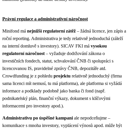
Právní regulace a administrativní náročnost
Minifond má
nejnižší regulatorní zátěž
– žádná licence, jen zápis a
roční reporting​. Administrativa je tedy relativně jednoduchá (záleží
na interní domluvě s investory). SICAV FKI má
vysokou
regulatorní náročnost
– vyžaduje dodržování zákona o
investičních fondech, statut, schvalování ČNB či spolupráci s
licencovanou IS, pravidelné zprávy ČNB, depozitáře atd.
Crowdfunding je z pohledu
projektu
relativně jednoduchý (firma
sama licenci mít nemusí, tu má platforma), ale platforma si vyžádá
informace a podklady podobně jako banka či fond (např.
podnikatelský plán, finanční výkazy, dokument s klíčovými
informacemi pro investory apod.).
Administrativu po úspěšné kampani
ale nepodceňujme –
komunikace s mnoha investory, vyplácení výnosů apod. může být