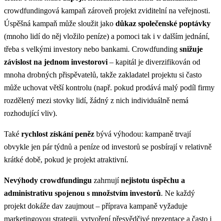
crowdfundingová kampaň zároveň projekt zviditelní na veřejnosti.
Úspěšná kampaň může sloužit jako
důkaz společenské poptávky
(mnoho lidí do něj vložilo peníze) a pomoci tak i v dalším jednání,
třeba s velkými investory nebo bankami. Crowdfunding
snižuje
závislost na jednom investorovi
– kapitál je diverzifikován od
mnoha drobných přispěvatelů, takže zakladatel projektu si často
může uchovat větší kontrolu (např. pokud prodává malý podíl firmy
rozdělený mezi stovky lidí, žádný z nich individuálně nemá
rozhodující vliv).
Také
rychlost získání peněz
bývá výhodou: kampaně trvají
obvykle jen pár týdnů a peníze od investorů se posbírají v relativně
krátké době, pokud je projekt atraktivní.
Nevýhody crowdfundingu
zahrnují
nejistotu úspěchu a
administrativu spojenou s množstvím investorů
. Ne každý
projekt dokáže dav zaujmout – příprava kampaně vyžaduje
marketingovou strategii, vytvoření přesvědčivé prezentace a často i