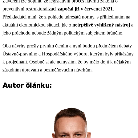
Závěrem lze doplnit, že legislativní proces návrhu zákona o
preventivní restrukturalizaci
započal již v červenci 2021
.
Předkladatel míní, že z pohledu adresátů normy, s přihlédnutím na
aktuální ekonomickou situaci, jde o
netrpělivě vyhlížený nástroj
a
jeho průchodu nebude žádným politickým subjektem bráněno.
Oba návrhy prošly prvním čtením a nyní budou předmětem debaty
Ústavně-právního a Hospodářského výboru, kterým byly přikázány
k projednání. Osobně si ale nemyslím, že by mělo dojít k nějakým
zásadním úpravám a pozměňovacím návrhům.
Autor článku: