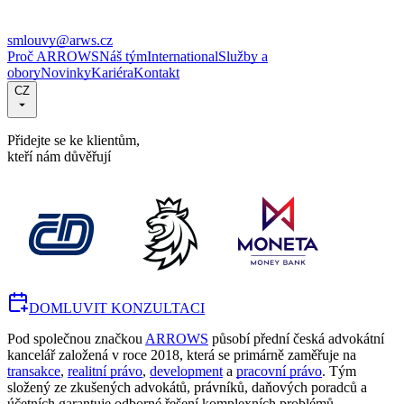
smlouvy@arws.cz
Proč ARROWS
Náš tým
International
Služby a
obory
Novinky
Kariéra
Kontakt
CZ
Přidejte se ke klientům,
kteří nám důvěřují
DOMLUVIT KONZULTACI
Pod společnou značkou
ARROWS
působí přední česká advokátní
kancelář založená v roce 2018, která se primárně zaměřuje na
transakce
,
realitní právo
,
development
a
pracovní právo
. Tým
složený ze zkušených advokátů, právníků, daňových poradců a
účetních garantuje odborné řešení komplexních problémů