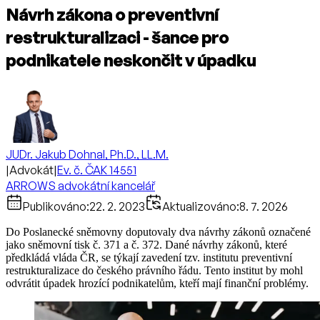
Návrh zákona o preventivní
restrukturalizaci - šance pro
podnikatele neskončit v úpadku
JUDr. Jakub Dohnal, Ph.D., LL.M.
|
Advokát
|
Ev. č. ČAK 14551
ARROWS advokátní kancelář
Publikováno:
22. 2. 2023
Aktualizováno:
8. 7. 2026
Do Poslanecké sněmovny doputovaly dva návrhy zákonů označené
jako sněmovní tisk č. 371 a č. 372. Dané návrhy zákonů, které
předkládá vláda ČR, se týkají zavedení tzv. institutu preventivní
restrukturalizace do českého právního řádu. Tento institut by mohl
odvrátit úpadek hrozící podnikatelům, kteří mají finanční problémy.