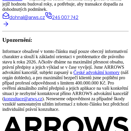
jejíž hodnotu budoval roky, a potřebuje, aby transakce dopadla za
dohodnutých podmínek.
dohnal@arws.cz
245 007 742
Upozornění:
Informace obsažené v tomto článku mají pouze obecný informativní
charakter a slouží k základní orientaci v problematice dle právního
stavu k roku 2026. Ačkoliv dbáme na maximální přesnost obsahu,
právní předpisy a jejich výklad se v čase vyvíjejí. Jsme ARROWS
advokátní kancelář, subjekt zapsaný u
České advokátní komory
(náš
orgán dohledu), a pro maximální bezpečí klientů jsme pojištěni pro
případ profesní odpovědnosti s limitem 400.000.000 Kč. Pro
ověření aktuálního znění předpisů a jejich aplikace na vaši konkrétní
situaci je nezbytné kontaktovat přímo ARROWS advokátní kancelář
(
konzultace@arws.cz
). Neneseme odpovědnost za případné škody
vzniklé samostatným užitím informací z tohoto článku bez předchozí
individuální právní konzultace.