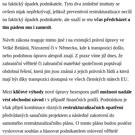
na faktický úpadek podnikatele. Tyto dva zmíněné instituty se
ovšem nijak nepřekrývají, jelikož preventivní restrukturalizace necílí
na faktický úpadek podnikatele, ale snaží se mu
včas předcházet a
tím pádem mu i zamezit
.
Návrh zákona reaguje mimo jiné i na existující právní úpravy ve
Velké Británii, Nizozemí či v Německu, kde k transpozici došlo,
nebo podobnou úpravu alespoň znají. Z praxe víme již dnes, že
zahraniční věřitelé či zahraniční mateřské společnosti poptávají
obdobná řešení, která jim jsou známá z jejich právních řádů a která
mají být díky transpozici dostupná ve všech členských státech EU.
Mezi
klíčové výhody
nové úpravy bezesporu patří
možnost nadále
vést obchodní závod
i v případě finančních potíží. Podmínkou je
však přijetí kombinace různých
restrukturalizačních opatření
předvídaných sanačním projektem a následné zakotvení do
samotného restrukturalizačního plánu. O tomto plánu budou posléze
vyslovovat souhlas a hlasovat podnikatelem oslovení věřitelé