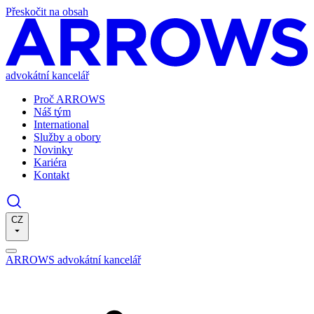
Přeskočit na obsah
advokátní kancelář
Proč ARROWS
Náš tým
International
Služby a obory
Novinky
Kariéra
Kontakt
CZ
ARROWS advokátní kancelář