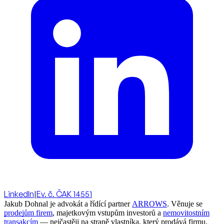
LinkedIn
|
Ev. č. ČAK 14551
Jakub Dohnal je advokát a řídící partner
ARROWS
. Věnuje se
prodejům firem
, majetkovým vstupům investorů a
nemovitostním
transakcím
— nejčastěji na straně vlastníka, který prodává firmu,