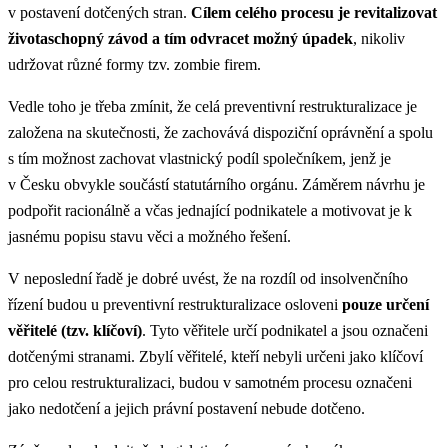
v postavení dotčených stran.
Cílem celého procesu je revitalizovat
životaschopný závod a tím odvracet možný úpadek
, nikoliv
udržovat různé formy tzv. zombie firem.
Vedle toho je třeba zmínit, že celá preventivní restrukturalizace je
založena na skutečnosti, že zachovává dispoziční oprávnění a spolu
s tím možnost zachovat vlastnický podíl společníkem, jenž je
v Česku obvykle součástí statutárního orgánu. Záměrem návrhu je
podpořit racionálně a včas jednající podnikatele a motivovat je k
jasnému popisu stavu věci a možného řešení.
V neposlední řadě je dobré uvést, že na rozdíl od insolvenčního
řízení budou u preventivní restrukturalizace osloveni
pouze určení
věřitelé (tzv. klíčoví)
. Tyto věřitele určí podnikatel a jsou označeni
dotčenými stranami. Zbylí věřitelé, kteří nebyli určeni jako klíčoví
pro celou restrukturalizaci, budou v samotném procesu označeni
jako nedotčení a jejich právní postavení nebude dotčeno.