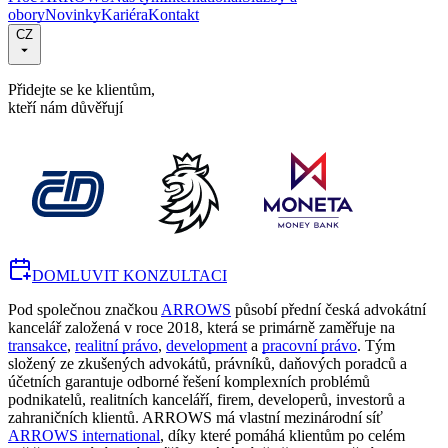
obory
Novinky
Kariéra
Kontakt
CZ
Přidejte se ke klientům,
kteří nám důvěřují
DOMLUVIT KONZULTACI
Pod společnou značkou
ARROWS
působí přední česká advokátní
kancelář založená v roce 2018, která se primárně zaměřuje na
transakce
,
realitní právo
,
development
a
pracovní právo
. Tým
složený ze zkušených advokátů, právníků, daňových poradců a
účetních garantuje odborné řešení komplexních problémů
podnikatelů, realitních kanceláří, firem, developerů, investorů a
zahraničních klientů. ARROWS má vlastní mezinárodní síť
ARROWS international
, díky které pomáhá klientům po celém