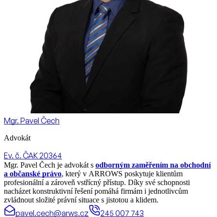
Mgr. Pavel Čech
Advokát
Ev. č. ČAK 20364
Mgr. Pavel Čech je advokát s
odborným zaměřením na obchodní
a občanské právo
, který v ARROWS poskytuje klientům
profesionální a zároveň vstřícný přístup. Díky své schopnosti
nacházet konstruktivní řešení pomáhá firmám i jednotlivcům
zvládnout složité právní situace s jistotou a klidem.
pavel.cech@arws.cz
245 007 743