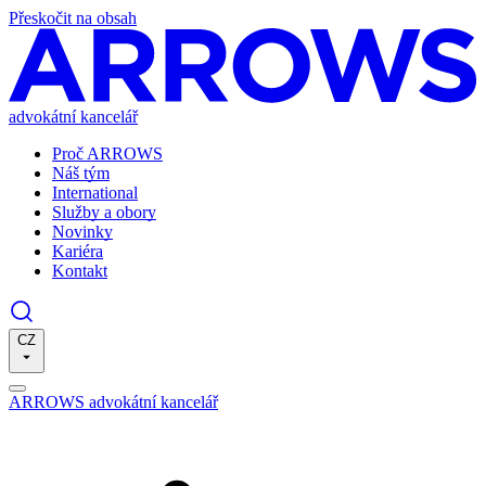
Přeskočit na obsah
advokátní kancelář
Proč ARROWS
Náš tým
International
Služby a obory
Novinky
Kariéra
Kontakt
CZ
ARROWS advokátní kancelář