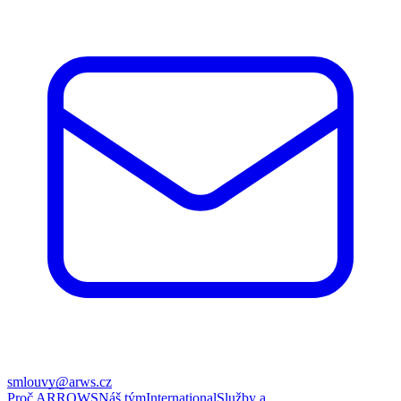
smlouvy@arws.cz
Proč ARROWS
Náš tým
International
Služby a