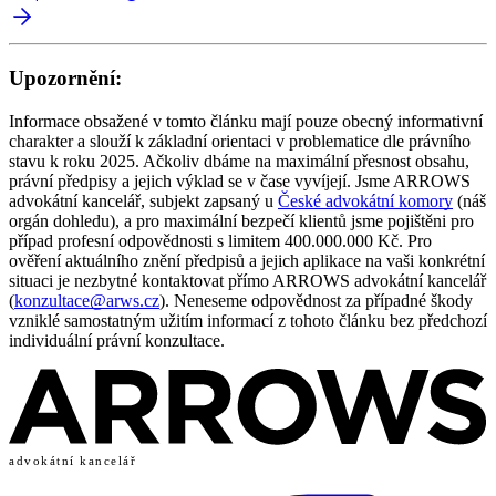
Upozornění:
Informace obsažené v tomto článku mají pouze obecný informativní
charakter a slouží k základní orientaci v problematice dle právního
stavu k roku 2025. Ačkoliv dbáme na maximální přesnost obsahu,
právní předpisy a jejich výklad se v čase vyvíjejí. Jsme ARROWS
advokátní kancelář, subjekt zapsaný u
České advokátní komory
(náš
orgán dohledu), a pro maximální bezpečí klientů jsme pojištěni pro
případ profesní odpovědnosti s limitem 400.000.000 Kč. Pro
ověření aktuálního znění předpisů a jejich aplikace na vaši konkrétní
situaci je nezbytné kontaktovat přímo ARROWS advokátní kancelář
(
konzultace@arws.cz
). Neneseme odpovědnost za případné škody
vzniklé samostatným užitím informací z tohoto článku bez předchozí
individuální právní konzultace.
advokátní kancelář