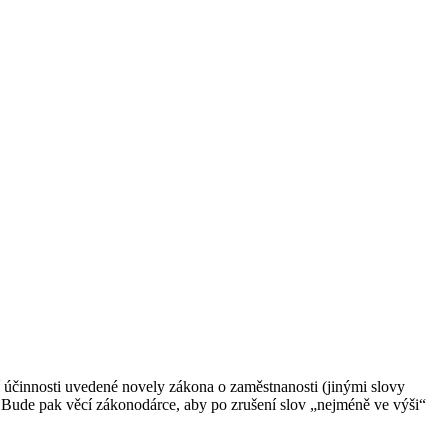
í účinnosti uvedené novely zákona o zaměstnanosti (jinými slovy
c. Bude pak věcí zákonodárce, aby po zrušení slov „nejméně ve výši“