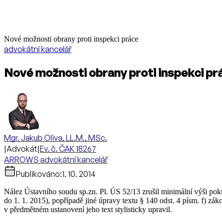
Nové možnosti obrany proti inspekci práce
advokátní kancelář
Nové možnosti obrany proti inspekci pr
Mgr. Jakub Oliva, LL.M., MSc.
|
Advokát
|
Ev. č. ČAK 18267
ARROWS advokátní kancelář
Publikováno:
1. 10. 2014
Nález Ústavního soudu sp.zn. Pl. ÚS 52/13 zrušil minimální výši poku
do 1. 1. 2015), popřípadě jiné úpravy textu § 140 odst. 4 písm. f) z
v předmětném ustanovení jeho text stylisticky upravil.