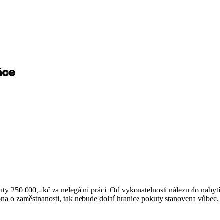
áce
ty 250.000,- kč za nelegální práci. Od vykonatelnosti nálezu do nabyt
ákona o zaměstnanosti, tak nebude dolní hranice pokuty stanovena vůbe