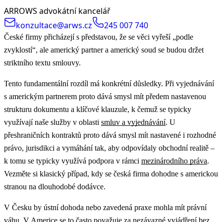
ARROWS advokátní kancelář
konzultace@arws.cz
245 007 740
České firmy přicházejí s představou, že se věci vyřeší „podle
zvyklostí“, ale americký partner a americký soud se budou držet
striktního textu smlouvy.
Tento fundamentální rozdíl má konkrétní důsledky.
Při vyjednávání
s americkým partnerem proto dává smysl mít předem nastavenou
strukturu dokumentu a klíčové klauzule, k čemuž se typicky
využívají naše služby v oblasti
smluv a vyjednávání
.
U
přeshraničních kontraktů proto dává smysl mít nastavené i rozhodné
právo, jurisdikci a vymáhání tak, aby odpovídaly obchodní realitě –
k tomu se typicky využívá podpora v rámci
mezinárodního práva
.
Vezměte si klasický případ, kdy se česká firma dohodne s americkou
stranou na dlouhodobé dodávce.
V Česku by ústní dohoda nebo zavedená praxe mohla mít právní
váhu. V Americe se to často považuje za nezávazné vyjádření bez