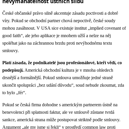
nevymahatelnost ústních slibů
České občanské právo silně akcentuje zásadu poctivosti a dobré
víry. Pokud se obchodní partner chová nepoctivě, české soudy
mohou zasáhnout. V USA sice existuje institut „implied covenant of
good faith“, ale jeho aplikace je mnohem užší a nelze na něj
spoléhat jako na záchrannou brzdu proti nevýhodnému textu
smlouvy.
Platí zásada, že podnikatelé jsou profesionálové, kteří vědí, co
podepisují.
Americká obchodní kultura je v mnoha ohledech
drsnější a formálnější. Pokud smlouva umožňuje jedné straně
ukončit spolupráci „bez udání důvodu“, soud nebude zkoumat, zda
to bylo „fér“.
Pokud se česká firma dohodne s americkým partnerem ústně na
benevolenci při splatnosti faktur, ale ve smlouvě zůstane tvrdá
sankce, americká strana může postupovat striktně podle smlouvy.
Argument „ale my jsme si řekli“ v prostředí common law proti