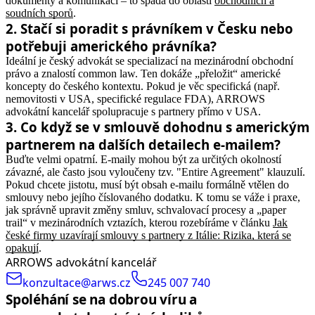
dokumenty a komunikací – to spadá do oblasti
obchodních a
soudních sporů
.
2
.
Stačí si poradit s právníkem v Česku nebo
potřebuji amerického právníka?
Ideální je český advokát se specializací na mezinárodní obchodní
právo a znalostí common law. Ten dokáže „přeložit“ americké
koncepty do českého kontextu. Pokud je věc specifická (např.
nemovitosti v USA, specifické regulace FDA), ARROWS
advokátní kancelář spolupracuje s partnery přímo v USA.
3
.
Co když se v smlouvě dohodnu s americkým
partnerem na dalších detailech e-mailem?
Buďte velmi opatrní. E-maily mohou být za určitých okolností
závazné, ale často jsou vyloučeny tzv. "Entire Agreement" klauzulí.
Pokud chcete jistotu, musí být obsah e-mailu formálně vtělen do
smlouvy nebo jejího číslovaného dodatku.
K tomu se váže i praxe,
jak správně upravit změny smluv, schvalovací procesy a „paper
trail“ v mezinárodních vztazích, kterou rozebíráme v článku
Jak
české firmy uzavírají smlouvy s partnery z Itálie: Rizika, která se
opakují
.
ARROWS advokátní kancelář
konzultace@arws.cz
245 007 740
Spoléhání se na dobrou víru a