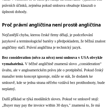
právních účinků, zejména pokud smlouva obsahuje klauzuli o
úplnosti dohody.
Proč právní angličtina není prostě angličtina
Nejčastější chyba, kterou české firmy dělají, je podceňování
jazykové a terminologické bariéry s předpokladem, že běžná znalost
angličtiny stačí. Právní angličtina je technický jazyk.
Bez consideration (něco za něco) není smlouva v USA obvykle
vymahatelná.
V běžné angličtině znamená slovo „consideration“
úvahu, ale v angloamerickém právu jde o protiplnění. Pokud český
manažer tento koncept ignoruje, může se stát, že dodatek ke
smlouvě, kde se jedna strana něčeho vzdává bez protihodnoty, bude
neplatný.
Další příklad se týká modálních sloves. Pokud ve smlouvě stojí:
„Buyer may pay the invoice within 30 days," znamená to, že má