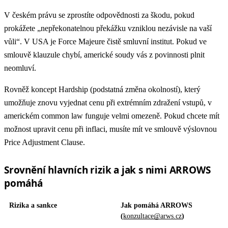
V českém právu se zprostíte odpovědnosti za škodu, pokud
prokážete „nepřekonatelnou překážku vzniklou nezávisle na vaší
vůli“. V USA je Force Majeure čistě smluvní institut. Pokud ve
smlouvě klauzule chybí, americké soudy vás z povinnosti plnit
neomluví.
Rovněž koncept Hardship (podstatná změna okolností), který
umožňuje znovu vyjednat cenu při extrémním zdražení vstupů, v
americkém common law funguje velmi omezeně. Pokud chcete mít
možnost upravit cenu při inflaci, musíte mít ve smlouvě výslovnou
Price Adjustment Clause.
Srovnění hlavních rizik a jak s nimi ARROWS
pomáhá
Rizika a sankce
Jak pomáhá ARROWS
(
konzultace@arws.cz
)