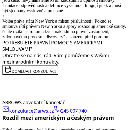
jsou často nevymahatelné kvůli klauzulím o úplnosti smlouvy.
Limitace odpovědnosti a definice vyšší moci fungují jinak a musí
být sjednány výslovně a precizně.
•
Volba práva státu New York a místní příslušnosti : Pokud se
smlouva řídí právem New Yorku a spory rozhodují americké soudy,
čelíte riziku astronomických nákladů na právní zastoupení,
zdlouhavému procesu "discovery" a souzení před porotou.
POTŘEBUJETE PRÁVNÍ POMOC S AMERICKÝMI
SMLOUVAMI?
Obraťte se na nás, rádi Vám pomůžeme s Vašimi
mezinárodními kontrakty.
DOMLUVIT KONZULTACI
ARROWS advokátní kancelář
konzultace@arws.cz
245 007 740
Rozdíl mezi americkým a českým právem
Když si převezme česká firma americkou smlouvu od partnera,