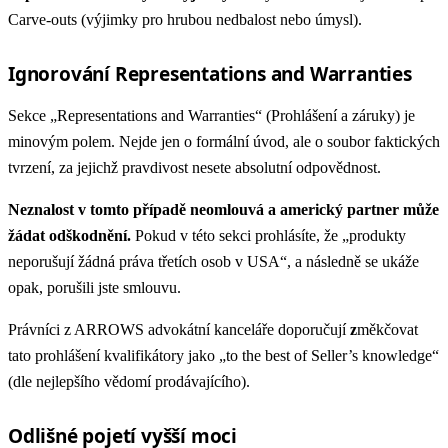
Carve-outs (výjimky pro hrubou nedbalost nebo úmysl).
Ignorování Representations and Warranties
Sekce „Representations and Warranties“ (Prohlášení a záruky) je
minovým polem. Nejde jen o formální úvod, ale o soubor faktických
tvrzení, za jejichž pravdivost nesete absolutní odpovědnost.
Neznalost v tomto případě neomlouvá a americký partner může
žádat odškodnění.
Pokud v této sekci prohlásíte, že „produkty
neporušují žádná práva třetích osob v USA“, a následně se ukáže
opak, porušili jste smlouvu.
Právníci z ARROWS advokátní kanceláře doporučují
z
měkčovat
tato prohlášení kvalifikátory jako „to the best of Seller’s knowledge“
(dle nejlepšího vědomí prodávajícího).
Odlišné pojetí vyšší moci