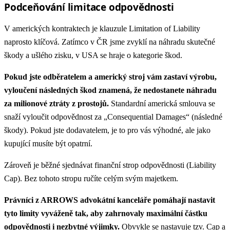
Podceňování limitace odpovědnosti
V amerických kontraktech je klauzule Limitation of Liability
naprosto klíčová. Zatímco v ČR jsme zvyklí na náhradu skutečné
škody a ušlého zisku, v USA se hraje o kategorie škod.
Pokud jste odběratelem a americký stroj vám zastaví výrobu,
vyloučení následných škod znamená, že nedostanete náhradu
za milionové ztráty z prostojů.
Standardní americká smlouva se
snaží vyloučit odpovědnost za „Consequential Damages“ (následné
škody). Pokud jste dodavatelem, je to pro vás výhodné, ale jako
kupující musíte být opatrní.
Zároveň je běžné sjednávat finanční strop odpovědnosti (Liability
Cap). Bez tohoto stropu ručíte celým svým majetkem.
Právníci z ARROWS advokátní kanceláře pomáhají nastavit
tyto limity vyváženě tak, aby zahrnovaly maximální částku
odpovědnosti i nezbytné výjimky.
Obvykle se nastavuje tzv. Cap a