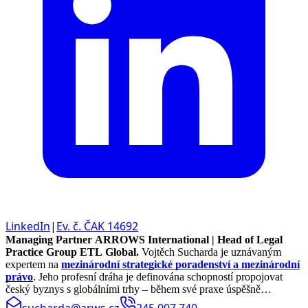
LinkedIn
|
Ev. č. ČAK 14692
Managing Partner ARROWS International | Head of Legal
Practice Group ETL Global.
Vojtěch Sucharda je uznávaným
expertem na
mezinárodní strategické poradenství a mezinárodní
právo
. Jeho profesní dráha je definována schopností propojovat
český byznys s globálními trhy – během své praxe úspěšně
realizoval právní projekty a koordinoval spolupráci ve více než 70