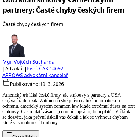
partnery: Časté chyby českých firem
Časté chyby českých firem
Mgr. Vojtěch Sucharda
|
Advokát
|
Ev. č. ČAK 14692
ARROWS advokátní kancelář
Publikováno:
19. 3. 2026
Americký trh láká české firmy, ale smlouvy s partnery z USA
skrývají řadu rizik. Zatímco české právo nabízí automatickou
ochranu, americký systém common law klade extrémní důraz na text
smlouvy. Často platí zásada „co není napsáno, to neplatí“. V článku
se dozvíte, jaká právní úskalí vás čekají a jak se vyhnout chybám,
které vás mohou stát miliony.