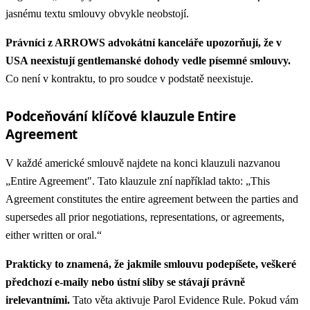
jasnému textu smlouvy obvykle neobstojí.
Právníci z ARROWS advokátní kanceláře upozorňují, že v
USA neexistují gentlemanské dohody vedle písemné smlouvy.
Co není v kontraktu, to pro soudce v podstatě neexistuje.
Podceňování klíčové klauzule Entire
Agreement
V každé americké smlouvě najdete na konci klauzuli nazvanou
„Entire Agreement". Tato klauzule zní například takto: „This
Agreement constitutes the entire agreement between the parties and
supersedes all prior negotiations, representations, or agreements,
either written or oral.“
Prakticky to znamená, že jakmile smlouvu podepíšete, veškeré
předchozí e-maily nebo ústní sliby se stávají právně
irelevantními.
Tato věta aktivuje Parol Evidence Rule. Pokud vám