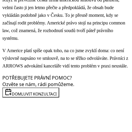
velmi často ji jen letmo přečte a předpokládá, že obsah bude
vykládán podobně jako v Česku. To je přesně moment, kdy se
začínají rodit problémy. Americké právo stojí na principu common
law, což znamená, že rozhodnutí soudů tvoří páteř právního
systému.
V Americe platí spíše opak toho, na co jsme zvyklí doma: co není
výslovně napsáno ve smlouvě, na to se těžko odvoláváte. Právníci z
ARROWS advokátní kanceláře vidí tento problém v praxi neustále.
POTŘEBUJETE PRÁVNÍ POMOC?
Ozvěte se nám, rádi pomůžeme.
DOMLUVIT KONZULTACI