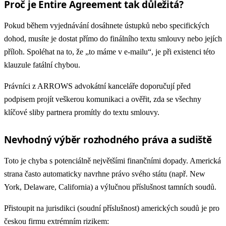
Proč je Entire Agreement tak důležitá?
Pokud během vyjednávání dosáhnete ústupků nebo specifických
dohod, musíte je dostat přímo do finálního textu smlouvy nebo jejích
příloh. Spoléhat na to, že „to máme v e-mailu“, je při existenci této
klauzule fatální chybou.
Právníci z ARROWS advokátní kanceláře doporučují před
podpisem projít veškerou komunikaci a ověřit, zda se všechny
klíčové sliby partnera promítly do textu smlouvy.
Nevhodný výběr rozhodného práva a sudiště
Toto je chyba s potenciálně největšími finančními dopady. Americká
strana často automaticky navrhne právo svého státu (např. New
York, Delaware, California) a výlučnou příslušnost tamních soudů.
Přistoupit na jurisdikci (soudní příslušnost) amerických soudů je pro
českou firmu extrémním rizikem: