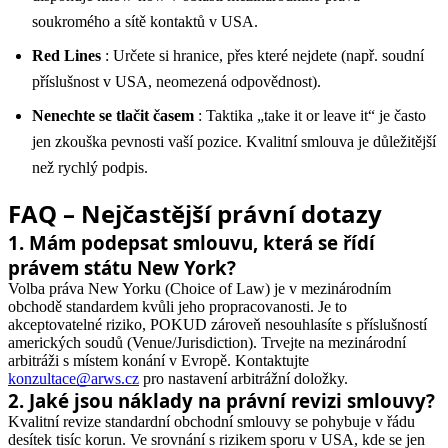
soukromého a sítě kontaktů v USA.
Red Lines
: Určete si hranice, přes které nejdete (např. soudní
příslušnost v USA, neomezená odpovědnost).
Nenechte se tlačit časem
: Taktika „take it or leave it“ je často
jen zkouška pevnosti vaší pozice. Kvalitní smlouva je důležitější
než rychlý podpis.
FAQ – Nejčastější právní dotazy
1
.
Mám podepsat smlouvu, která se řídí
právem státu New York?
Volba práva New Yorku (Choice of Law) je v mezinárodním
obchodě standardem kvůli jeho propracovanosti. Je to
akceptovatelné riziko, POKUD zároveň nesouhlasíte s příslušností
amerických soudů (Venue/Jurisdiction). Trvejte na mezinárodní
arbitráži s místem konání v Evropě. Kontaktujte
konzultace@arws.cz
pro nastavení arbitrážní doložky.
2
.
Jaké jsou náklady na právní revizi smlouvy?
Kvalitní revize standardní obchodní smlouvy se pohybuje v řádu
desítek tisíc korun. Ve srovnání s rizikem sporu v USA, kde se jen