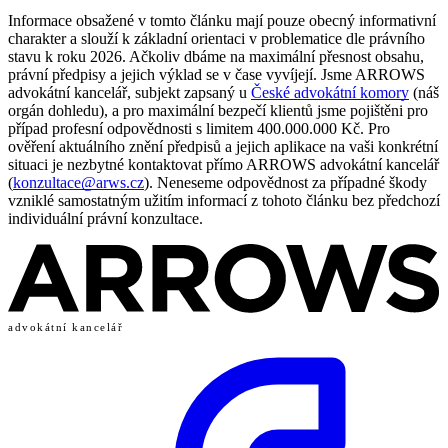
Informace obsažené v tomto článku mají pouze obecný informativní
charakter a slouží k základní orientaci v problematice dle právního
stavu k roku 2026. Ačkoliv dbáme na maximální přesnost obsahu,
právní předpisy a jejich výklad se v čase vyvíjejí. Jsme ARROWS
advokátní kancelář, subjekt zapsaný u
České advokátní komory
(náš
orgán dohledu), a pro maximální bezpečí klientů jsme pojištěni pro
případ profesní odpovědnosti s limitem 400.000.000 Kč. Pro
ověření aktuálního znění předpisů a jejich aplikace na vaši konkrétní
situaci je nezbytné kontaktovat přímo ARROWS advokátní kancelář
(
konzultace@arws.cz
). Neneseme odpovědnost za případné škody
vzniklé samostatným užitím informací z tohoto článku bez předchozí
individuální právní konzultace.
advokátní kancelář