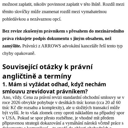
možnost zaplatit, nikoliv povinnost zaplatit v této lhůtě. Rozdíl mezi
těmito slovíčky může znamenat rozdíl mezi vymahatelnou
pohledávkou a nezávaznou opcí.
Bez revize zkušeným právníkem s přesahem do mezinárodního
práva riskujete podpis dokumentu s jiným obsahem, než
zamýšlíte.
Právníci z ARROWS advokátní kanceláře řeší tento typ
chyby opakovaně.
Související otázky k právní
angličtině a termíny
1
.
Mám si vyžádat odhad, když nechám
smlouvu zrevidovat právníkem?
Ano, vždy. Cena za právní revizi standardní obchodní smlouvy se v
roce 2026 obvykle pohybuje v desítkách tisíc korun (cca 20 až 60
tisíc Kč dle rozsahu a komplexity), ale u složitých transakcí může
být vyšší. Je to však zlomek ceny oproti nákladům na případný spor
v USA.
Pokud se spor přesto rozběhne, je vhodné mít předem
připravenou strategii dokazování a vymáhání nároků včetně práce s