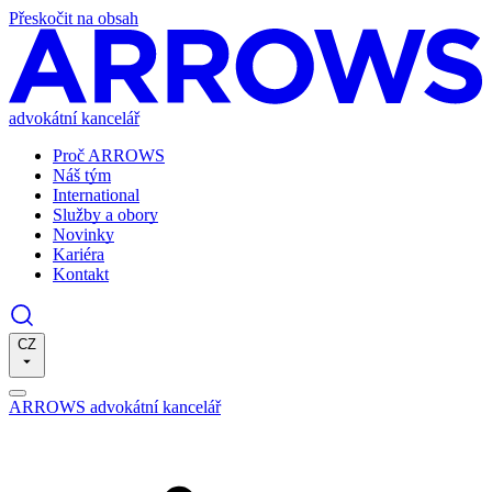
Přeskočit na obsah
advokátní kancelář
Proč ARROWS
Náš tým
International
Služby a obory
Novinky
Kariéra
Kontakt
CZ
ARROWS advokátní kancelář