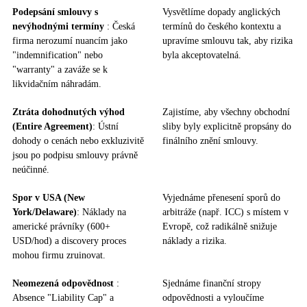
Podepsání smlouvy s
Vysvětlíme dopady anglických
nevýhodnými termíny
: Česká
termínů do českého kontextu a
firma nerozumí nuancím jako
upravíme smlouvu tak, aby rizika
"indemnification" nebo
byla akceptovatelná.
"warranty" a zaváže se k
likvidačním náhradám.
Ztráta dohodnutých výhod
Zajistíme, aby všechny obchodní
(Entire Agreement)
: Ústní
sliby byly explicitně propsány do
dohody o cenách nebo exkluzivitě
finálního znění smlouvy.
jsou po podpisu smlouvy právně
neúčinné.
Spor v USA (New
Vyjednáme přenesení sporů do
York/Delaware)
: Náklady na
arbitráže (např. ICC) s místem v
americké právníky (600+
Evropě, což radikálně snižuje
USD/hod) a discovery proces
náklady a rizika.
mohou firmu zruinovat.
Neomezená odpovědnost
:
Sjednáme finanční stropy
Absence "Liability Cap" a
odpovědnosti a vyloučíme