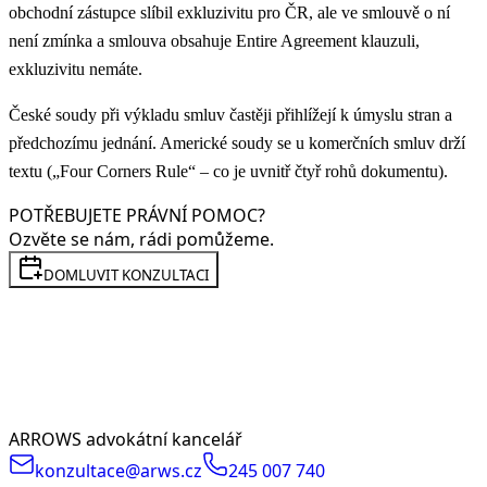
obchodní zástupce slíbil exkluzivitu pro ČR, ale ve smlouvě o ní
není zmínka a smlouva obsahuje Entire Agreement klauzuli,
exkluzivitu nemáte.
České soudy při výkladu smluv častěji přihlížejí k úmyslu stran a
předchozímu jednání. Americké soudy se u komerčních smluv drží
textu („Four Corners Rule“ – co je uvnitř čtyř rohů dokumentu).
POTŘEBUJETE PRÁVNÍ POMOC?
Ozvěte se nám, rádi pomůžeme.
DOMLUVIT KONZULTACI
ARROWS advokátní kancelář
konzultace@arws.cz
245 007 740