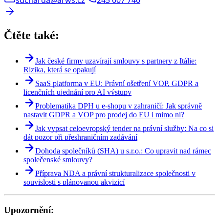
sucharda@arws.cz
245 007 740
zemích světa.
Čtěte také:
Jak české firmy uzavírají smlouvy s partnery z Itálie:
Rizika, která se opakují
SaaS platforma v EU: Právní ošetření VOP, GDPR a
licenčních ujednání pro AI výstupy
Problematika DPH u e-shopu v zahraničí: Jak správně
nastavit GDPR a VOP pro prodej do EU i mimo ni?
Jak vypsat celoevropský tender na právní služby: Na co si
dát pozor při přeshraničním zadávání
Dohoda společníků (SHA) u s.r.o.: Co upravit nad rámec
společenské smlouvy?
Příprava NDA a právní strukturalizace společnosti v
souvislosti s plánovanou akvizicí
Upozornění: