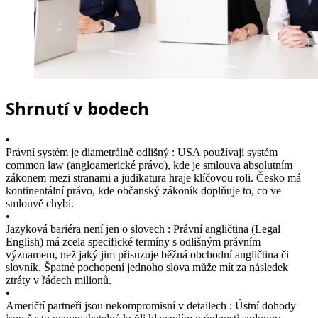
Shrnutí v bodech
•
Právní systém je diametrálně odlišný : USA používají systém
common law (angloamerické právo), kde je smlouva absolutním
zákonem mezi stranami a judikatura hraje klíčovou roli. Česko má
kontinentální právo, kde občanský zákoník doplňuje to, co ve
smlouvě chybí.
•
Jazyková bariéra není jen o slovech : Právní angličtina (Legal
English) má zcela specifické termíny s odlišným právním
významem, než jaký jim přisuzuje běžná obchodní angličtina či
slovník. Špatné pochopení jednoho slova může mít za následek
ztráty v řádech milionů.
•
Američtí partneři jsou nekompromisní v detailech : Ústní dohody