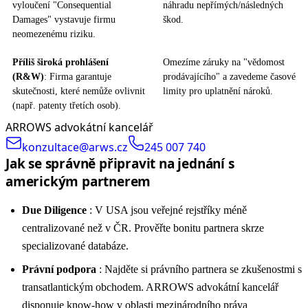
vyloučení "Consequential
náhradu nepřímých/následných
Damages" vystavuje firmu
škod.
neomezenému riziku.
Příliš široká prohlášení
Omezíme záruky na "vědomost
(R&W)
: Firma garantuje
prodávajícího" a zavedeme časové
skutečnosti, které nemůže ovlivnit
limity pro uplatnění nároků.
(např. patenty třetích osob).
ARROWS advokátní kancelář
konzultace@arws.cz
245 007 740
Jak se správně připravit na jednání s
americkým partnerem
Due Diligence
: V USA jsou veřejné rejstříky méně
centralizované než v ČR. Prověřte bonitu partnera skrze
specializované databáze.
Právní podpora
: Najděte si právního partnera se zkušenostmi s
transatlantickým obchodem. ARROWS advokátní kancelář
disponuje know-how v oblasti mezinárodního práva