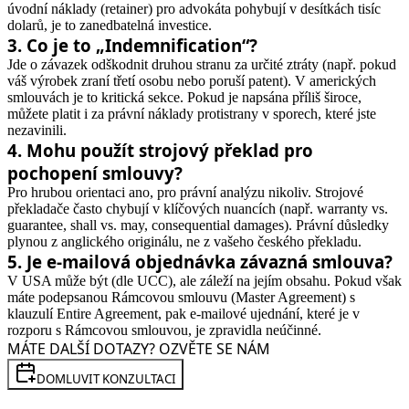
úvodní náklady (retainer) pro advokáta pohybují v desítkách tisíc
dolarů, je to zanedbatelná investice.
3
.
Co je to „Indemnification“?
Jde o závazek odškodnit druhou stranu za určité ztráty (např. pokud
váš výrobek zraní třetí osobu nebo poruší patent). V amerických
smlouvách je to kritická sekce. Pokud je napsána příliš široce,
můžete platit i za právní náklady protistrany v sporech, které jste
nezavinili.
4
.
Mohu použít strojový překlad pro
pochopení smlouvy?
Pro hrubou orientaci ano, pro právní analýzu nikoliv. Strojové
překladače často chybují v klíčových nuancích (např. warranty vs.
guarantee, shall vs. may, consequential damages). Právní důsledky
plynou z anglického originálu, ne z vašeho českého překladu.
5
.
Je e-mailová objednávka závazná smlouva?
V USA může být (dle UCC), ale záleží na jejím obsahu. Pokud však
máte podepsanou Rámcovou smlouvu (Master Agreement) s
klauzulí Entire Agreement, pak e-mailové ujednání, které je v
rozporu s Rámcovou smlouvou, je zpravidla neúčinné.
MÁTE DALŠÍ DOTAZY? OZVĚTE SE NÁM
DOMLUVIT KONZULTACI