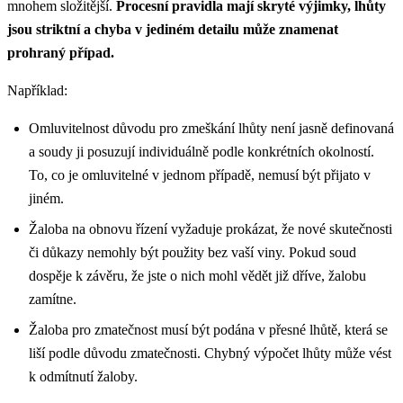
mnohem složitější.
Procesní pravidla mají skryté výjimky, lhůty
jsou striktní a chyba v jediném detailu může znamenat
prohraný případ.
Například:
Omluvitelnost důvodu pro zmeškání lhůty není jasně definovaná
a soudy ji posuzují individuálně podle konkrétních okolností.
To, co je omluvitelné v jednom případě, nemusí být přijato v
jiném.
Žaloba na obnovu řízení vyžaduje prokázat, že nové skutečnosti
či důkazy nemohly být použity bez vaší viny. Pokud soud
dospěje k závěru, že jste o nich mohl vědět již dříve, žalobu
zamítne.
Žaloba pro zmatečnost musí být podána v přesné lhůtě, která se
liší podle důvodu zmatečnosti. Chybný výpočet lhůty může vést
k odmítnutí žaloby.