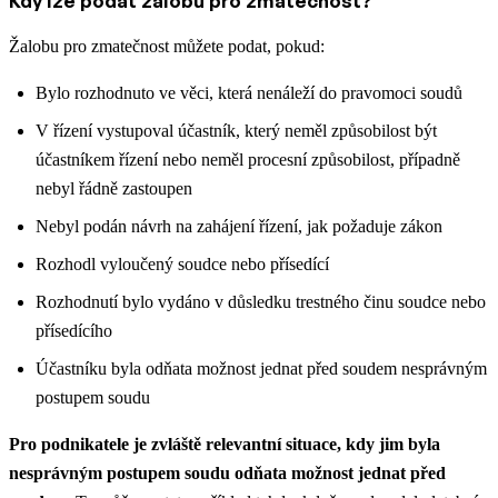
Kdy lze podat žalobu pro zmatečnost?
Žalobu pro zmatečnost můžete podat, pokud:
Bylo rozhodnuto ve věci, která nenáleží do pravomoci soudů
V řízení vystupoval účastník, který neměl způsobilost být
účastníkem řízení nebo neměl procesní způsobilost, případně
nebyl řádně zastoupen
Nebyl podán návrh na zahájení řízení, jak požaduje zákon
Rozhodl vyloučený soudce nebo přísedící
Rozhodnutí bylo vydáno v důsledku trestného činu soudce nebo
přísedícího
Účastníku byla odňata možnost jednat před soudem nesprávným
postupem soudu
Pro podnikatele je zvláště relevantní situace, kdy jim byla
nesprávným postupem soudu odňata možnost jednat před