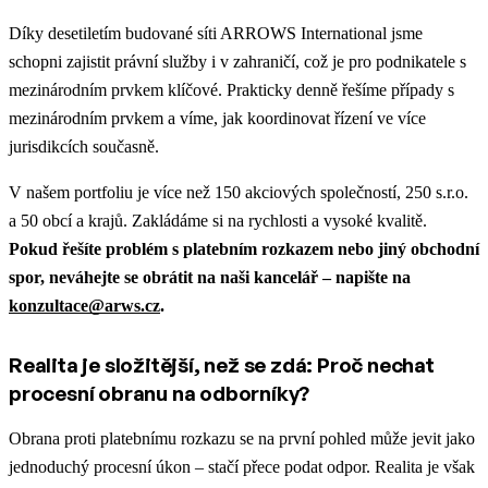
Díky desetiletím budované síti ARROWS International jsme
schopni zajistit právní služby i v zahraničí, což je pro podnikatele s
mezinárodním prvkem klíčové. Prakticky denně řešíme případy s
mezinárodním prvkem a víme, jak koordinovat řízení ve více
jurisdikcích současně.
V našem portfoliu je více než 150 akciových společností, 250 s.r.o.
a 50 obcí a krajů. Zakládáme si na rychlosti a vysoké kvalitě.
Pokud řešíte problém s platebním rozkazem nebo jiný obchodní
spor, neváhejte se obrátit na naši kancelář – napište na
konzultace@arws.cz
.
Realita je složitější, než se zdá: Proč nechat
procesní obranu na odborníky?
Obrana proti platebnímu rozkazu se na první pohled může jevit jako
jednoduchý procesní úkon – stačí přece podat odpor. Realita je však