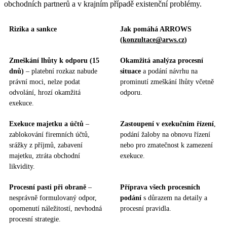
obchodních partnerů a v krajním případě existenční problémy.
Rizika a sankce
Jak pomáhá ARROWS
(
konzultace@arws.cz
)
Zmeškání lhůty k odporu (15
Okamžitá analýza procesní
dnů)
– platební rozkaz nabude
situace
a podání návrhu na
právní moci, nelze podat
prominutí zmeškání lhůty včetně
odvolání, hrozí okamžitá
odporu.
exekuce.
Exekuce majetku a účtů
–
Zastoupení v exekučním řízení
,
zablokování firemních účtů,
podání žaloby na obnovu řízení
srážky z příjmů, zabavení
nebo pro zmatečnost k zamezení
majetku, ztráta obchodní
exekuce.
likvidity.
Procesní pasti při obraně
–
Příprava všech procesních
nesprávně formulovaný odpor,
podání
s důrazem na detaily a
opomenutí náležitostí, nevhodná
procesní pravidla.
procesní strategie.