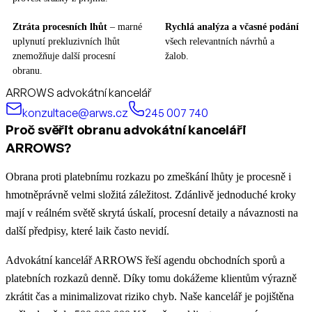
Ztráta procesních lhůt
– marné
Rychlá analýza a včasné podání
uplynutí prekluzivních lhůt
všech relevantních návrhů a
znemožňuje další procesní
žalob.
obranu.
ARROWS advokátní kancelář
konzultace@arws.cz
245 007 740
Proč svěřit obranu advokátní kanceláři
ARROWS?
Obrana proti platebnímu rozkazu po zmeškání lhůty je procesně i
hmotněprávně velmi složitá záležitost. Zdánlivě jednoduché kroky
mají v reálném světě skrytá úskalí, procesní detaily a návaznosti na
další předpisy, které laik často nevidí.
Advokátní kancelář ARROWS řeší agendu obchodních sporů a
platebních rozkazů denně. Díky tomu dokážeme klientům výrazně
zkrátit čas a minimalizovat riziko chyb. Naše kancelář je pojištěna