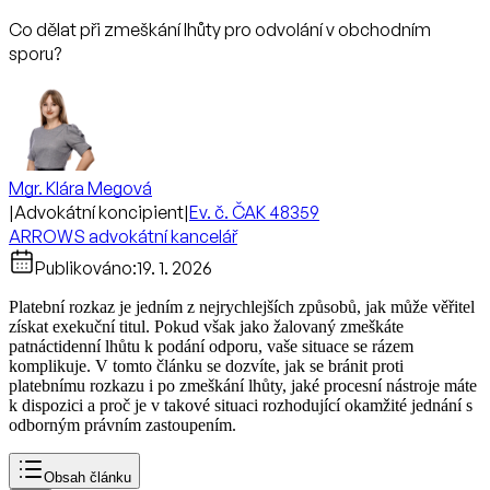
Co dělat při zmeškání lhůty pro odvolání v obchodním
sporu?
Mgr. Klára Megová
|
Advokátní koncipient
|
Ev. č. ČAK 48359
ARROWS advokátní kancelář
Publikováno:
19. 1. 2026
Platební rozkaz je jedním z nejrychlejších způsobů, jak může věřitel
získat exekuční titul. Pokud však jako žalovaný zmeškáte
patnáctidenní lhůtu k podání odporu, vaše situace se rázem
komplikuje. V tomto článku se dozvíte, jak se bránit proti
platebnímu rozkazu i po zmeškání lhůty, jaké procesní nástroje máte
k dispozici a proč je v takové situaci rozhodující okamžité jednání s
odborným právním zastoupením.
Obsah článku