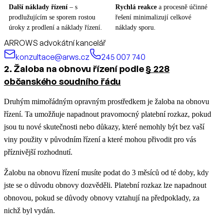
Další náklady řízení
– s
Rychlá reakce
a procesně účinné
prodlužujícím se sporem rostou
řešení minimalizují celkové
úroky z prodlení a náklady řízení.
náklady sporu.
ARROWS advokátní kancelář
konzultace@arws.cz
245 007 740
2. Žaloba na obnovu řízení podle
§ 228
občanského soudního řádu
Druhým mimořádným opravným prostředkem je žaloba na obnovu
řízení. Ta umožňuje napadnout pravomocný platební rozkaz, pokud
jsou tu nové skutečnosti nebo důkazy, které nemohly být bez vaší
viny použity v původním řízení a které mohou přivodit pro vás
příznivější rozhodnutí.
Žalobu na obnovu řízení musíte podat do 3 měsíců od té doby, kdy
jste se o důvodu obnovy dozvěděli. Platební rozkaz lze napadnout
obnovou, pokud se důvody obnovy vztahují na předpoklady, za
nichž byl vydán.