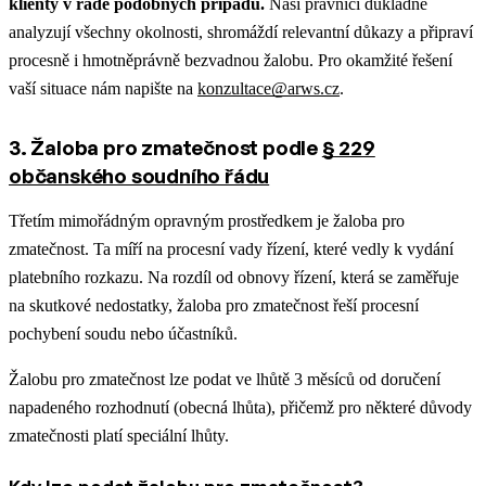
klienty v řadě podobných případů.
Naši právníci důkladně
analyzují všechny okolnosti, shromáždí relevantní důkazy a připraví
procesně i hmotněprávně bezvadnou žalobu. Pro okamžité řešení
vaší situace nám napište na
konzultace@arws.cz
.
3. Žaloba pro zmatečnost podle
§ 229
občanského soudního řádu
Třetím mimořádným opravným prostředkem je žaloba pro
zmatečnost. Ta míří na procesní vady řízení, které vedly k vydání
platebního rozkazu. Na rozdíl od obnovy řízení, která se zaměřuje
na skutkové nedostatky, žaloba pro zmatečnost řeší procesní
pochybení soudu nebo účastníků.
Žalobu pro zmatečnost lze podat ve lhůtě 3 měsíců od doručení
napadeného rozhodnutí (obecná lhůta), přičemž pro některé důvody
zmatečnosti platí speciální lhůty.