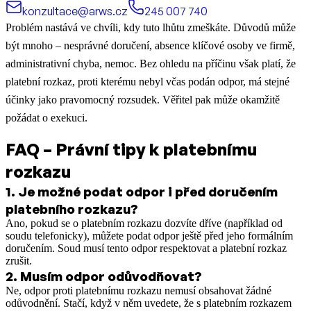
konzultace@arws.cz
245 007 740
Problém nastává ve chvíli, kdy tuto lhůtu zmeškáte. Důvodů může
být mnoho – nesprávné doručení, absence klíčové osoby ve firmě,
administrativní chyba, nemoc. Bez ohledu na příčinu však platí, že
platební rozkaz, proti kterému nebyl včas podán odpor, má stejné
účinky jako pravomocný rozsudek. Věřitel pak může okamžitě
požádat o exekuci.
FAQ – Právní tipy k platebnímu
rozkazu
1
.
Je možné podat odpor i před doručením
platebního rozkazu?
Ano, pokud se o platebním rozkazu dozvíte dříve (například od
soudu telefonicky), můžete podat odpor ještě před jeho formálním
doručením. Soud musí tento odpor respektovat a platební rozkaz
zrušit.
2
.
Musím odpor odůvodňovat?
Ne, odpor proti platebnímu rozkazu nemusí obsahovat žádné
odůvodnění. Stačí, když v něm uvedete, že s platebním rozkazem