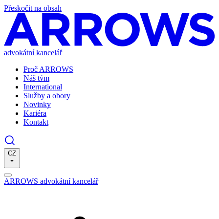
Přeskočit na obsah
advokátní kancelář
Proč ARROWS
Náš tým
International
Služby a obory
Novinky
Kariéra
Kontakt
CZ
ARROWS advokátní kancelář