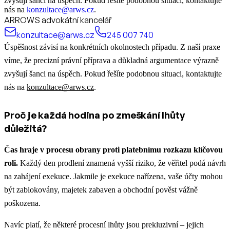
zvyšují šanci na úspěch. Pokud řešíte podobnou situaci, kontaktujte
nás na
konzultace@arws.cz
.
ARROWS advokátní kancelář
konzultace@arws.cz
245 007 740
Úspěšnost závisí na konkrétních okolnostech případu. Z naší praxe
víme, že precizní právní příprava a důkladná argumentace výrazně
zvyšují šanci na úspěch. Pokud řešíte podobnou situaci, kontaktujte
nás na
konzultace@arws.cz
.
Proč je každá hodina po zmeškání lhůty
důležitá?
Čas hraje v procesu obrany proti platebnímu rozkazu klíčovou
roli.
Každý den prodlení znamená vyšší riziko, že věřitel podá návrh
na zahájení exekuce. Jakmile je exekuce nařízena, vaše účty mohou
být zablokovány, majetek zabaven a obchodní pověst vážně
poškozena.
Navíc platí, že některé procesní lhůty jsou prekluzivní – jejich