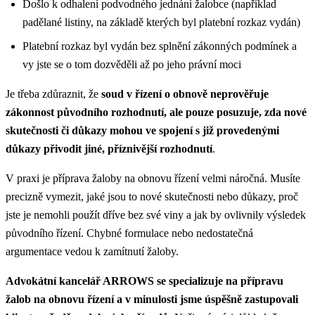
Došlo k odhalení podvodného jednání žalobce (například
padělané listiny, na základě kterých byl platební rozkaz vydán)
Platební rozkaz byl vydán bez splnění zákonných podmínek a
vy jste se o tom dozvěděli až po jeho právní moci
Je třeba zdůraznit, že
soud v řízení o obnově neprověřuje
zákonnost původního rozhodnutí, ale pouze posuzuje, zda nové
skutečnosti či důkazy mohou ve spojení s již provedenými
důkazy přivodit jiné, příznivější rozhodnutí
.
V praxi je příprava žaloby na obnovu řízení velmi náročná. Musíte
precizně vymezit, jaké jsou to nové skutečnosti nebo důkazy, proč
jste je nemohli použít dříve bez své viny a jak by ovlivnily výsledek
původního řízení. Chybné formulace nebo nedostatečná
argumentace vedou k zamítnutí žaloby.
Advokátní kancelář ARROWS se specializuje na přípravu
žalob na obnovu řízení a v minulosti jsme úspěšně zastupovali