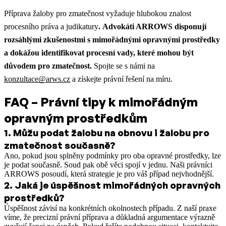
Příprava žaloby pro zmatečnost vyžaduje hlubokou znalost
procesního práva a judikatury
.
Advokáti ARROWS disponují
rozsáhlými zkušenostmi s mimořádnými opravnými prostředky
a dokážou identifikovat procesní vady, které mohou být
důvodem pro zmatečnost.
Spojte se s námi na
konzultace@arws.cz
a získejte právní řešení na míru.
FAQ – Právní tipy k mimořádným
opravným prostředkům
1
.
Můžu podat žalobu na obnovu i žalobu pro
zmatečnost současně?
Ano, pokud jsou splněny podmínky pro oba opravné prostředky, lze
je podat současně. Soud pak obě věci spojí v jednu. Naši právníci
ARROWS posoudí, která strategie je pro váš případ nejvhodnější.​
2
.
Jaká je úspěšnost mimořádných opravných
prostředků?
Úspěšnost závisí na konkrétních okolnostech případu. Z naší praxe
víme, že precizní právní příprava a důkladná argumentace výrazně