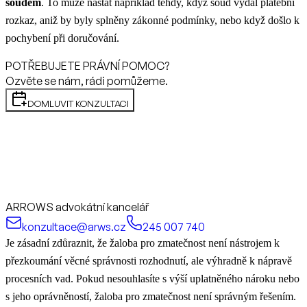
soudem
. To může nastat například tehdy, když soud vydal platební
rozkaz, aniž by byly splněny zákonné podmínky, nebo když došlo k
pochybení při doručování.
POTŘEBUJETE PRÁVNÍ POMOC?
Ozvěte se nám, rádi pomůžeme.
DOMLUVIT KONZULTACI
ARROWS advokátní kancelář
konzultace@arws.cz
245 007 740
Je zásadní zdůraznit, že žaloba pro zmatečnost není nástrojem k
přezkoumání věcné správnosti rozhodnutí, ale výhradně k nápravě
procesních vad. Pokud nesouhlasíte s výší uplatněného nároku nebo
s jeho oprávněností, žaloba pro zmatečnost není správným řešením.