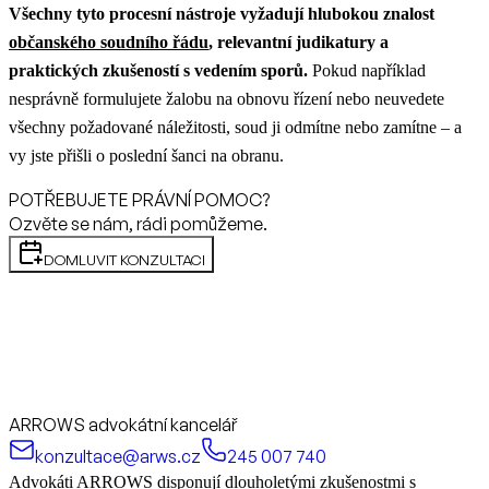
Všechny tyto procesní nástroje vyžadují hlubokou znalost
občanského soudního řádu
, relevantní judikatury a
praktických zkušeností s vedením sporů.
Pokud například
nesprávně formulujete žalobu na obnovu řízení nebo neuvedete
všechny požadované náležitosti, soud ji odmítne nebo zamítne – a
vy jste přišli o poslední šanci na obranu.
POTŘEBUJETE PRÁVNÍ POMOC?
Ozvěte se nám, rádi pomůžeme.
DOMLUVIT KONZULTACI
ARROWS advokátní kancelář
konzultace@arws.cz
245 007 740
Advokáti ARROWS disponují dlouholetými zkušenostmi s