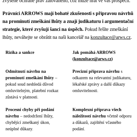
zvýšené ochraně práv žalovaného, což může hrát ve váš prospěch.
Právníci ARROWS mají bohaté zkušenosti s přípravou návrhů
na prominutí zmeškání lhůty a znají judikaturu i argumentační
strategie, které zvyšují šanci na úspěch.
Pokud řešíte zmeškání
lhůty, neváhejte se obrátit na naši kancelář na
konzultace@arws.cz
.
Rizika a sankce
Jak pomáhá ARROWS
(
konzultace@arws.cz
)
Odmítnutí návrhu na
Precizní příprava návrhu
s
prominutí zmeškání lhůty
–
odkazem na relevantní judikaturu,
pokud soud neshledá důvod
lékařské zprávy a další důkazy
omluvitelným, platební rozkaz
omluvitelnosti.
zůstává v platnosti.
Procesní chyby při podání
Komplexní příprava všech
návrhu
– nedodržení lhůty,
náležitostí návrhu
včetně odporu
chybějící zmeškaný úkon,
a důkazů, zajištění včasného
neúplné důkazy.
podání.