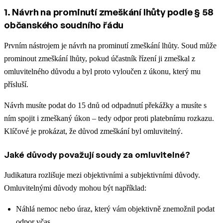
1. Návrh na prominutí zmeškání lhůty podle § 58
občanského soudního řádu
Prvním nástrojem je návrh na prominutí zmeškání lhůty. Soud může
prominout zmeškání lhůty, pokud účastník řízení ji zmeškal z
omluvitelného důvodu a byl proto vyloučen z úkonu, který mu
přísluší.
Návrh musíte podat do 15 dnů od odpadnutí překážky a musíte s
ním spojit i zmeškaný úkon – tedy odpor proti platebnímu rozkazu.
Klíčové je prokázat, že důvod zmeškání byl omluvitelný.
Jaké důvody považují soudy za omluvitelné?
Judikatura rozlišuje mezi objektivními a subjektivními důvody.
Omluvitelnými důvody mohou být například:
Náhlá nemoc nebo úraz, který vám objektivně znemožnil podat
odpor včas