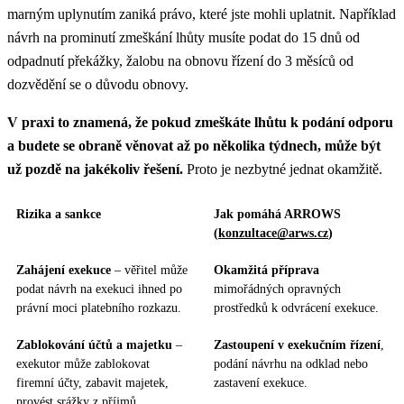
marným uplynutím zaniká právo, které jste mohli uplatnit. Například
návrh na prominutí zmeškání lhůty musíte podat do 15 dnů od
odpadnutí překážky, žalobu na obnovu řízení do 3 měsíců od
dozvědění se o důvodu obnovy.
V praxi to znamená, že pokud zmeškáte lhůtu k podání odporu
a budete se obraně věnovat až po několika týdnech, může být
už pozdě na jakékoliv řešení.
Proto je nezbytné jednat okamžitě.
Rizika a sankce
Jak pomáhá ARROWS
(
konzultace@arws.cz
)
Zahájení exekuce
– věřitel může
Okamžitá příprava
podat návrh na exekuci ihned po
mimořádných opravných
právní moci platebního rozkazu.
prostředků k odvrácení exekuce.
Zablokování účtů a majetku
–
Zastoupení v exekučním řízení
,
exekutor může zablokovat
podání návrhu na odklad nebo
firemní účty, zabavit majetek,
zastavení exekuce.
provést srážky z příjmů.