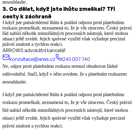
nesouhlasíte.
3
.
Co dělat, když jste lhůtu zmeškal? Tři
cesty k záchraně
I když jste patnáctidenní lhůtu k podání odporu proti platebnímu
rozkazu promeškali, neznamená to, že je vše ztraceno. Český právní
řád nabízí několik mimořádných procesních nástrojů, které mohou
situaci ještě zvrátit. Jejich správné využití však vyžaduje precizní
právní znalosti a rychlou reakci.
ARROWS advokátní kancelář
konzultace@arws.cz
245 007 740
Ne, odpor proti platebnímu rozkazu nemusí obsahovat žádné
odůvodnění. Stačí, když v něm uvedete, že s platebním rozkazem
nesouhlasíte.
I když jste patnáctidenní lhůtu k podání odporu proti platebnímu
rozkazu promeškali, neznamená to, že je vše ztraceno. Český právní
řád nabízí několik mimořádných procesních nástrojů, které mohou
situaci ještě zvrátit. Jejich správné využití však vyžaduje precizní
právní znalosti a rychlou reakci.