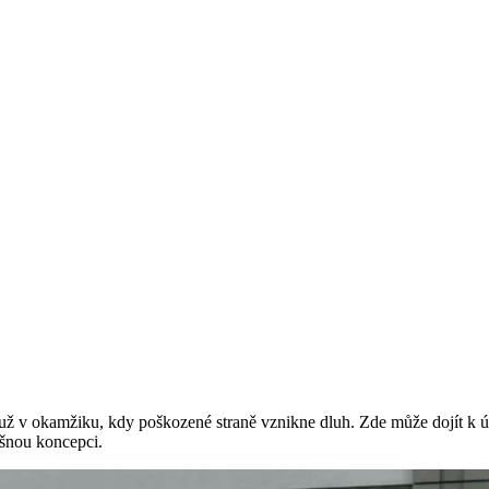
ž v okamžiku, kdy poškozené straně vznikne dluh. Zde může dojít k úč
išnou koncepci.