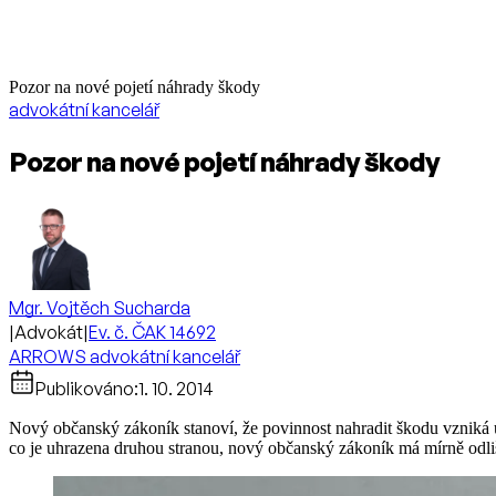
Pozor na nové pojetí náhrady škody
advokátní kancelář
Pozor na nové pojetí náhrady škody
Mgr. Vojtěch Sucharda
|
Advokát
|
Ev. č. ČAK 14692
ARROWS advokátní kancelář
Publikováno:
1. 10. 2014
Nový občanský zákoník stanoví, že povinnost nahradit škodu vzniká u
co je uhrazena druhou stranou, nový občanský zákoník má mírně odl