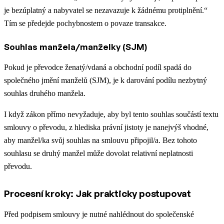
je bezúplatný a nabyvatel se nezavazuje k žádnému protiplnění.“
Tím se předejde pochybnostem o povaze transakce.
Souhlas manžela/manželky (SJM)
Pokud je převodce ženatý/vdaná a obchodní podíl spadá do
společného jmění manželů (SJM), je k darování podílu nezbytný
souhlas druhého manžela.
I když zákon přímo nevyžaduje, aby byl tento souhlas součástí textu
smlouvy o převodu, z hlediska právní jistoty je nanejvýš vhodné,
aby manžel/ka svůj souhlas na smlouvu připojil/a. Bez tohoto
souhlasu se druhý manžel může dovolat relativní neplatnosti
převodu.
Procesní kroky: Jak prakticky postupovat
Před podpisem smlouvy je nutné nahlédnout do společenské