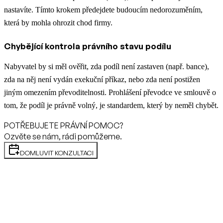
nastavíte. Tímto krokem předejdete budoucím nedorozuměním,
která by mohla ohrozit chod firmy.
Chybějící kontrola právního stavu podílu
Nabyvatel by si měl ověřit, zda podíl není zastaven (např. bance),
zda na něj není vydán exekuční příkaz, nebo zda není postižen
jiným omezením převoditelnosti. Prohlášení převodce ve smlouvě o
tom, že podíl je právně volný, je standardem, který by neměl chybět.
POTŘEBUJETE PRÁVNÍ POMOC?
Ozvěte se nám, rádi pomůžeme.
DOMLUVIT KONZULTACI