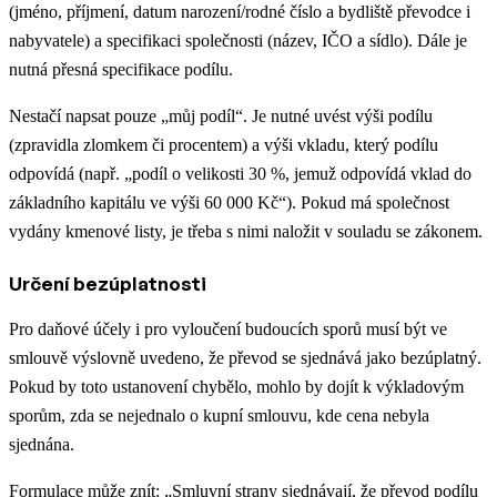
(jméno, příjmení, datum narození/rodné číslo a bydliště převodce i
nabyvatele) a specifikaci společnosti (název, IČO a sídlo). Dále je
nutná přesná specifikace podílu.
Nestačí napsat pouze „můj podíl“. Je nutné uvést výši podílu
(zpravidla zlomkem či procentem) a výši vkladu, který podílu
odpovídá (např. „podíl o velikosti 30 %, jemuž odpovídá vklad do
základního kapitálu ve výši 60 000 Kč“). Pokud má společnost
vydány kmenové listy, je třeba s nimi naložit v souladu se zákonem.
Určení bezúplatnosti
Pro daňové účely i pro vyloučení budoucích sporů musí být ve
smlouvě výslovně uvedeno, že převod se sjednává jako bezúplatný.
Pokud by toto ustanovení chybělo, mohlo by dojít k výkladovým
sporům, zda se nejednalo o kupní smlouvu, kde cena nebyla
sjednána.
Formulace může znít: „Smluvní strany sjednávají, že převod podílu