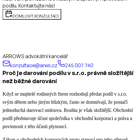
podílu. Kontaktujte nás!
DOMLUVIT KONZULTACI
ARROWS advokátní kancelář
konzultace@arws.cz
245 007 740
Proč je darování podílu v s.r.o. právně složitější
než běžné darování
Když se majitelé rodinných firem rozhodují předat podíl v s.r.o.
svým dětem nebo jiným blízkým, často se domnívají, že postačí
jednoduchá darovací smlouva. Realita je však složitější. Obchodní
podíl představuje účast společníka v obchodní korporaci a práva a
povinnosti z této účasti plynoucí.
Zákon o obchodních korporacích proto stanoví pro jeho převod