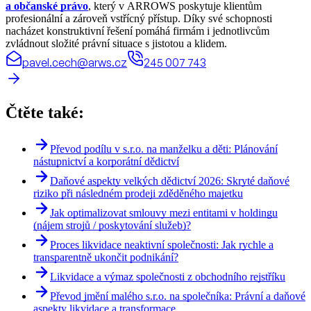
a občanské právo
, který v ARROWS poskytuje klientům
profesionální a zároveň vstřícný přístup. Díky své schopnosti
nacházet konstruktivní řešení pomáhá firmám i jednotlivcům
zvládnout složité právní situace s jistotou a klidem.
pavel.cech@arws.cz
245 007 743
Čtěte také:
Převod podílu v s.r.o. na manželku a děti: Plánování
nástupnictví a korporátní dědictví
Daňové aspekty velkých dědictví 2026: Skryté daňové
riziko při následném prodeji zděděného majetku
Jak optimalizovat smlouvy mezi entitami v holdingu
(nájem strojů / poskytování služeb)?
Proces likvidace neaktivní společnosti: Jak rychle a
transparentně ukončit podnikání?
Likvidace a výmaz společnosti z obchodního rejstříku
Převod jmění malého s.r.o. na společníka: Právní a daňové
aspekty likvidace a transformace