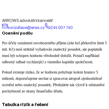
ARROWS advokátní kancelář
konzultace@arws.cz
245 007 740
Ocenění podílu
Pro účely oznámení osvobozeného příjmu (zda byl překročen limit 5
mil. Kč) není striktně vyžadován znalecký posudek, ale poplatník
musí být schopen hodnotu věrohodně doložit. Postačí například
odborný odhad vycházející z vlastního kapitálu společnosti.
Pokud existuje riziko, že se hodnota pohybuje kolem hranice 5
milionů, doporučujeme nechat si zpracovat alespoň zjednodušené
ocenění nebo znalecký posudek. Předejdete tak výzvě k odstranění
pochybností ze strany finančního úřadu.
Tabulka rizik a řešení