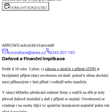
DOMLUVIT KONZULTACI
ARROWS advokátní kancelář
konzultace@arws.cz
245 007 740
Daňové a finanční implikace
Podle § 10 odst. 3 písm. c)
zákona o daních z příjmů (ZDP)
je
bezúplatný příjem (dar) osvobozen od daně, pokud k němu dochází
mezi příbuznými v linii přímé i vedlejší nebo manžely.
V rámci běžného předávání rodinné firmy z rodičů na děti je tedy
převod daňově neutrální a daň z příjmů se neplatí. Osvobození se
vztahuje i na osoby žijící ve společné domácnosti nejméně jeden rok
před darováním.