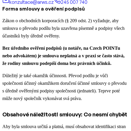
konzultace@arws.cz
245 007 740
Forma smlouvy a ověření podpisů
Zákon o obchodních korporacích (§ 209 odst. 2) vyžaduje, aby
smlouva o převodu podílu byla uzavřena písemně a podpisy všech
účastníků byly úředně ověřeny.
Bez úředního ověření podpisů (u notáře, na Czech POINTu
nebo advokátem) je smlouva neplatná a v praxi se často stává,
že rodiny smlouvu podepíší doma bez právních účinků.
Důležitý je také okamžik účinnosti. Převod podílu je vůči
společnosti účinný okamžikem doručení účinné smlouvy o převodu
s úředně ověřenými podpisy společnosti (jednateli). Teprve poté
může nový společník vykonávat svá práva.
Obsahové náležitosti smlouvy: Co nesmí chybět
Aby byla smlouva určitá a platná, musí obsahovat identifikaci stran