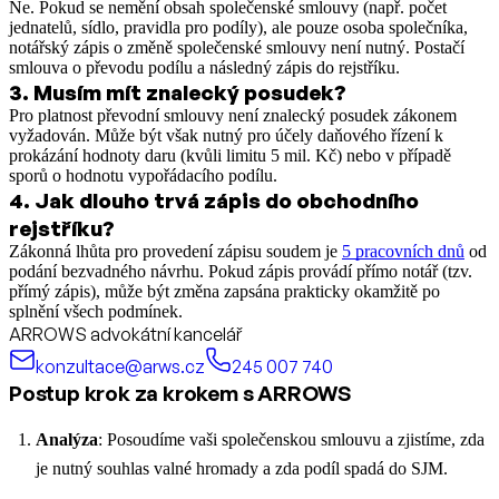
Ne. Pokud se nemění obsah společenské smlouvy (např. počet
jednatelů, sídlo, pravidla pro podíly), ale pouze osoba společníka,
notářský zápis o změně společenské smlouvy není nutný. Postačí
smlouva o převodu podílu a následný zápis do rejstříku.
3
.
Musím mít znalecký posudek?
Pro platnost převodní smlouvy není znalecký posudek zákonem
vyžadován. Může být však nutný pro účely daňového řízení k
prokázání hodnoty daru (kvůli limitu 5 mil. Kč) nebo v případě
sporů o hodnotu vypořádacího podílu.
4
.
Jak dlouho trvá zápis do obchodního
rejstříku?
Zákonná lhůta pro provedení zápisu soudem je
5 pracovních dnů
od
podání bezvadného návrhu. Pokud zápis provádí přímo notář (tzv.
přímý zápis), může být změna zapsána prakticky okamžitě po
splnění všech podmínek.
ARROWS advokátní kancelář
konzultace@arws.cz
245 007 740
Postup krok za krokem s ARROWS
Analýza
: Posoudíme vaši společenskou smlouvu a zjistíme, zda
je nutný souhlas valné hromady a zda podíl spadá do SJM.