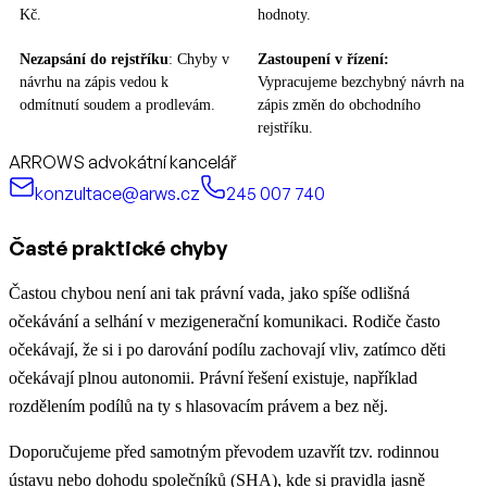
Kč.
hodnoty.
Nezapsání do rejstříku
: Chyby v
Zastoupení v řízení:
návrhu na zápis vedou k
Vypracujeme bezchybný návrh na
odmítnutí soudem a prodlevám.
zápis změn do obchodního
rejstříku.
ARROWS advokátní kancelář
konzultace@arws.cz
245 007 740
Časté praktické chyby
Častou chybou není ani tak právní vada, jako spíše odlišná
očekávání a selhání v mezigenerační komunikaci. Rodiče často
očekávají, že si i po darování podílu zachovají vliv, zatímco děti
očekávají plnou autonomii. Právní řešení existuje, například
rozdělením podílů na ty s hlasovacím právem a bez něj.
Doporučujeme před samotným převodem uzavřít tzv. rodinnou
ústavu nebo dohodu společníků (SHA), kde si pravidla jasně