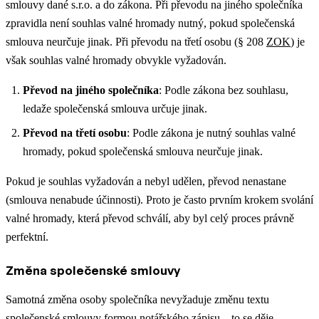
smlouvy dané s.r.o. a do zákona. Při převodu na jiného společníka
zpravidla není souhlas valné hromady nutný, pokud společenská
smlouva neurčuje jinak. Při převodu na třetí osobu (§ 208
ZOK
) je
však souhlas valné hromady obvykle vyžadován.
Převod na jiného společníka
: Podle zákona bez souhlasu,
ledaže společenská smlouva určuje jinak.
Převod na třetí osobu
: Podle zákona je nutný souhlas valné
hromady, pokud společenská smlouva neurčuje jinak.
Pokud je souhlas vyžadován a nebyl udělen, převod nenastane
(smlouva nenabude účinnosti). Proto je často prvním krokem svolání
valné hromady, která převod schválí, aby byl celý proces právně
perfektní.
Změna společenské smlouvy
Samotná změna osoby společníka nevyžaduje změnu textu
společenské smlouvy formou notářského zápisu – to se děje