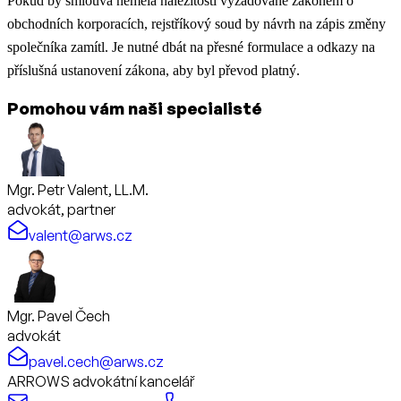
Pokud by smlouva neměla náležitosti vyžadované zákonem o
obchodních korporacích, rejstříkový soud by návrh na zápis změny
společníka zamítl. Je nutné dbát na přesné formulace a odkazy na
příslušná ustanovení zákona, aby byl převod platný.
Pomohou vám naši specialisté
Mgr. Petr Valent, LL.M.
advokát, partner
valent@arws.cz
Mgr. Pavel Čech
advokát
pavel.cech@arws.cz
ARROWS advokátní kancelář