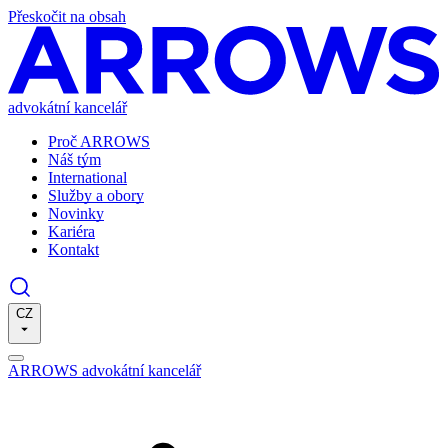
Přeskočit na obsah
advokátní kancelář
Proč ARROWS
Náš tým
International
Služby a obory
Novinky
Kariéra
Kontakt
CZ
ARROWS advokátní kancelář