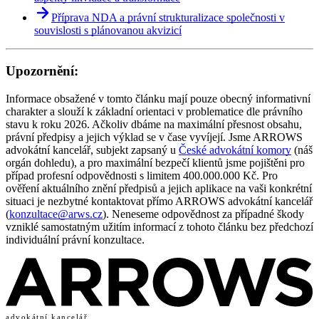
Příprava NDA a právní strukturalizace společnosti v
souvislosti s plánovanou akvizicí
Upozornění:
Informace obsažené v tomto článku mají pouze obecný informativní
charakter a slouží k základní orientaci v problematice dle právního
stavu k roku 2026. Ačkoliv dbáme na maximální přesnost obsahu,
právní předpisy a jejich výklad se v čase vyvíjejí. Jsme ARROWS
advokátní kancelář, subjekt zapsaný u
České advokátní komory
(náš
orgán dohledu), a pro maximální bezpečí klientů jsme pojištěni pro
případ profesní odpovědnosti s limitem 400.000.000 Kč. Pro
ověření aktuálního znění předpisů a jejich aplikace na vaši konkrétní
situaci je nezbytné kontaktovat přímo ARROWS advokátní kancelář
(
konzultace@arws.cz
). Neneseme odpovědnost za případné škody
vzniklé samostatným užitím informací z tohoto článku bez předchozí
individuální právní konzultace.
advokátní kancelář