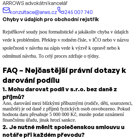
ARROWS advokátní kancelář
konzultace@arws.cz
245 007 740
Chyby v údajích pro obchodní rejstřík
Rejstříkové soudy jsou formalistické a jakákoliv chyba v údajích
vede k problémům. Překlep v rodném čísle, v IČO nebo v názvu
společnosti v návrhu na zápis vede k výzvě k opravě nebo k
odmítnutí návrhu. To celý proces zdržuje o týdny.
FAQ – Nejčastější právní dotazy k
darování podílu
1
.
Mohu darovat podíl v s.r.o. bez daně z
příjmů?
Ano, darování mezi blízkými příbuznými (rodiče, děti, sourozenci,
manželé) je od daně z příjmů fyzických osob osvobozeno. Pokud
hodnota daru přesahuje 5 000 000 Kč, musíte podat oznámení
finančnímu úřadu, jinak hrozí sankce.
2
.
Je nutné měnit společenskou smlouvu u
notáře při každém převodu?