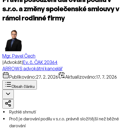
s.r.o. a změny společenské smlouvy v
rámci rodinné firmy
Mgr. Pavel Čech
|
Advokát
|
Ev. č. ČAK 20364
ARROWS advokátní kancelář
Publikováno:
27. 2. 2026
Aktualizováno:
17. 7. 2026
Obsah článku
Rychlé shrnutí
Proč je darování podílu v s.r.o. právně složitější než běžné
darování