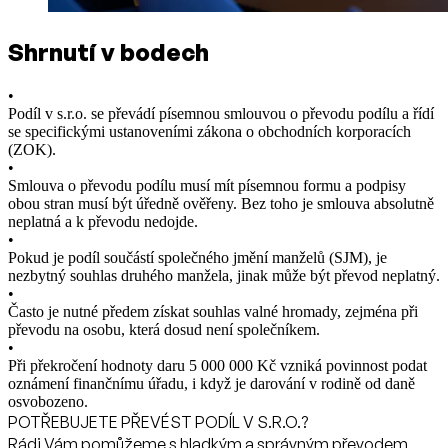
Shrnutí v bodech
•
Podíl v s.r.o. se převádí písemnou smlouvou o převodu podílu a řídí
se specifickými ustanoveními zákona o obchodních korporacích
(ZOK).
•
Smlouva o převodu podílu musí mít písemnou formu a podpisy
obou stran musí být úředně ověřeny. Bez toho je smlouva absolutně
neplatná a k převodu nedojde.
•
Pokud je podíl součástí společného jmění manželů (SJM), je
nezbytný souhlas druhého manžela, jinak může být převod neplatný.
•
Často je nutné předem získat souhlas valné hromady, zejména při
převodu na osobu, která dosud není společníkem.
•
Při překročení hodnoty daru 5 000 000 Kč vzniká povinnost podat
oznámení finančnímu úřadu, i když je darování v rodině od daně
osvobozeno.
POTŘEBUJETE PŘEVÉST PODÍL V S.R.O.?
Rádi Vám pomůžeme s hladkým a správným převodem