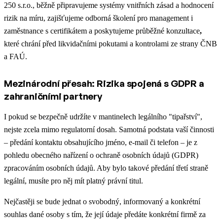
250 s.r.o., běžně připravujeme systémy vnitřních zásad a hodnocení
rizik na míru, zajišťujeme odborná školení pro management i
zaměstnance s certifikátem a poskytujeme průběžné konzultace
,
které chrání před likvidačními pokutami a kontrolami ze strany ČNB
a FAÚ.
Mezinárodní přesah: Rizika spojená s GDPR a
zahraničními partnery
I pokud se bezpečně udržíte v mantinelech legálního "tipařství",
nejste zcela mimo regulatorní dosah. Samotná podstata vaší činnosti
– předání kontaktu obsahujícího jméno, e-mail či telefon – je z
pohledu obecného nařízení o ochraně osobních údajů (GDPR)
zpracováním osobních údajů. Aby bylo takové předání třetí straně
legální, musíte pro něj mít platný právní titul.
Nejčastěji se bude jednat o svobodný, informovaný a konkrétní
souhlas dané osoby s tím, že její údaje předáte konkrétní firmě za