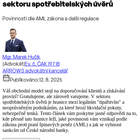
sektoru spotřebitelských úvěrů
Povinnosti dle AML zákona a další regulace
Mgr. Marek Hučík
|
Advokát
|
Ev. č. ČAK 19718
ARROWS advokátní kancelář
Publikováno:
12. 8. 2025
Váš obchodní model stojí na doporučování klientů a získávání
provizí? Gratulujeme, ale zároveň varujeme. V sektoru
spotřebitelských úvěrů je hranice mezi legálním "tipařstvím" a
neoprávněným podnikáním, za které hrozí likvidační pokuty,
nebezpečně tenká. Tento článek vám poskytne jasné odpovědi na to,
kde přesně tato hranice leží, jaké povinnosti vám vznikají podle
zákona proti praní špinavých peněz (AML) a jak se vyhnout
sankcím od České národní banky.