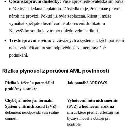
Občanskoprávní důsledky:
Vaše zprostředkovatelská smlouva
může být shledána neplatnou. Důsledkem je, že nemáte právní
nárok na provizi. Pokud již byla zaplacena, klient ji může
vymáhat zpět jako bezdůvodné obohacení.
Judikatura
Nejvyššího soudu je v tomto ohledu velmi striktní.
Trestněprávní rovina:
U závažných a systematických porušení
nelze vyloučit ani trestní odpovědnost za neoprávněné
podnikání.
Rizika plynoucí z porušení AML povinností
Riziko k řešení a potenciální
Jak pomáhá ARROWS
problémy a sankce
Chybějící nebo jen formální
Vyhotovení interních směrnic
Systém vnitřních zásad (SVZ)
–
(SVZ) a hodnocení rizik na
dokument neodpovídá vaší reálné
míru,
které přesně reflektují váš
činnosti.
byznys model a obstojí při
kontrole.