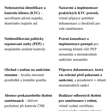
Nedostatečná identifikace a
Nastavení a implementace
kontrola klienta (KYC)
–
praktických KYC procesů,
neověřujete původ majetku,
včetně přípravy potřebné
skutečného majitele atd.
dokumentace a checklistů pro
vaše zaměstnance.
Neidentifikování politicky
Právní konzultace a
exponované osoby (PEP)
a
implementace postupů
pro
neuplatnění zesílené kontroly.
screening klientů vůči PEP
seznamům a mezinárodním
sankčním seznamům.
Obchod s osobou na sankčním
Příprava dokumentace, která
seznamu
– hrozba zmrazení
vás ochrání před pokutami a
prostředků a trestního postihu.
sankcemi,
a poradenství v oblasti
mezinárodních sankcí.
Absence prokazatelného školení
Realizace odborných školení
zaměstnanců
– klíčové
pro zaměstnance i vedení,
pochybení při kontrole ČNB.
včetně vydání certifikátu