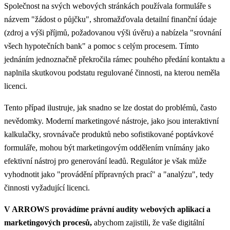
Společnost na svých webových stránkách používala formuláře s
názvem "žádost o půjčku", shromažďovala detailní finanční údaje
(zdroj a výši příjmů, požadovanou výši úvěru) a nabízela "srovnání
všech hypotečních bank" a pomoc s celým procesem. Tímto
jednáním jednoznačně překročila rámec pouhého předání kontaktu a
naplnila skutkovou podstatu regulované činnosti, na kterou neměla
licenci.
Tento případ ilustruje, jak snadno se lze dostat do problémů, často
nevědomky. Moderní marketingové nástroje, jako jsou interaktivní
kalkulačky, srovnávače produktů nebo sofistikované poptávkové
formuláře, mohou být marketingovým oddělením vnímány jako
efektivní nástroj pro generování leadů. Regulátor je však může
vyhodnotit jako "provádění přípravných prací" a "analýzu", tedy
činnosti vyžadující licenci.
V ARROWS provádíme právní audity webových aplikací a
marketingových procesů,
abychom zajistili, že vaše digitální