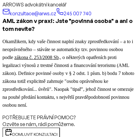
ARROWS advokátní kancelář
konzultace@arws.cz
245 007 740
AML zákon v praxi: Jste "povinná osoba" a ani o
tom nevíte?
Okamžikem, kdy vaše činnost naplní znaky zprostředkování – a to i
neoprávněného – stáváte se automaticky tzv. povinnou osobou
podle
zákona č. 253/2008 Sb
., o některých opatřeních proti
legalizaci výnosů z trestné činnosti a financování terorismu (AML
zákon). Definice povinné osoby v § 2 odst. 1 písm. b) bodu 7 tohoto
zákona totiž explicitně zahrnuje "osobu oprávněnou ke
zprostředkování... úvěrů". Naopak "tipař", jehož činnost se omezuje
na pouhé předání kontaktu, s největší pravděpodobností povinnou
osobou není.
POTŘEBUJETE PRÁVNÍ POMOC?
Ozvěte se nám, rádi pomůžeme.
DOMLUVIT KONZULTACI