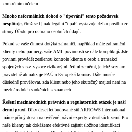
konkrétním účelem.
Mnoho neformálních dohod o "tipování" tento požadavek
nesplňuje,
čímž se i jinak legální "tipař" vystavuje riziku postihu ze
strany Úřadu pro ochranu osobních údajů.
Pokud se vaše činnost dotýká zahraničí, například máte zahraniční
klienty nebo partnery, vaše AML povinnosti se dále komplikují. Jste
povinni provádět zesílenou kontrolu klienta u osob a transakcí
spojených s tzv. vysoce rizikovými třetími zeměmi, jejichž seznam
pravidelně aktualizuje FAÚ a Evropská komise. Dále musíte
důsledně prověřovat, zda klient nebo jeho skutečný majitel není na
mezinárodních sankčních seznamech.
Řešení mezinárodních právních a regulatorních otázek je naší
denní praxí.
Díky deset let budované síti ARROWS International
máme přímý dosah na ověřené právní experty v desítkách zemí. Pro
naše klienty tak dokážeme efektivně zajistit složitou identifikaci