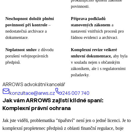
prokazujícího splnění zákonné
povinnosti.
Neschopnost doložit plnění
Příprava podkladů
povinností při kontrole
–
stanovených zákonem
a
nedostatečná archivace a
nastavení vnitřních procesů pro
dokumentace.
řádnou evidenci a archivaci.
Neplatnost smluv
z důvodu
Komplexní revize veškeré
porušení veřejnoprávních
smluvní dokumentace,
aby byla
předpisů.
v souladu nejen s občanským
zákoníkem, ale i s regulatorními
požadavky.
ARROWS advokátní kancelář
konzultace@arws.cz
245 007 740
Jak vám ARROWS zajistí klidné spaní:
Komplexní právní ochrana
Jak jste viděli, problematika "tipařství" není jen o jedné licenci. Je to
komplexní propletenec předpisů z oblasti finanční regulace, boje