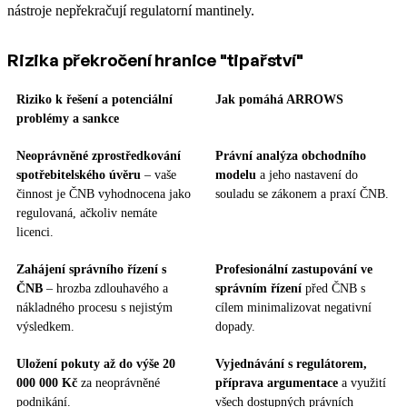
nástroje nepřekračují regulatorní mantinely.
Rizika překročení hranice "tipařství"
Riziko k řešení a potenciální
Jak pomáhá ARROWS
problémy a sankce
Neoprávněné zprostředkování
Právní analýza obchodního
spotřebitelského úvěru
– vaše
modelu
a jeho nastavení do
činnost je ČNB vyhodnocena jako
souladu se zákonem a praxí ČNB.
regulovaná, ačkoliv nemáte
licenci.
Zahájení správního řízení s
Profesionální zastupování ve
ČNB
– hrozba zdlouhavého a
správním řízení
před ČNB s
nákladného procesu s nejistým
cílem minimalizovat negativní
výsledkem.
dopady.
Uložení pokuty až do výše 20
Vyjednávání s regulátorem,
000 000 Kč
za neoprávněné
příprava argumentace
a využití
podnikání.
všech dostupných právních