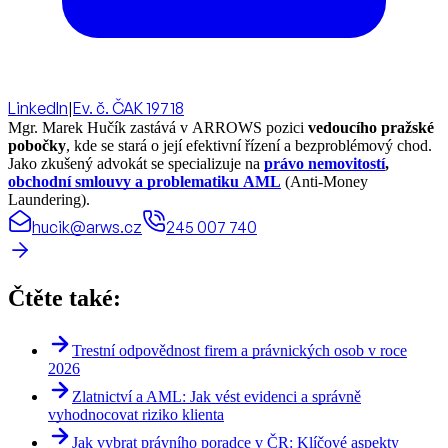
LinkedIn
|
Ev. č. ČAK 19718
Mgr. Marek Hučík zastává v ARROWS pozici
vedoucího pražské
pobočky
, kde se stará o její efektivní řízení a bezproblémový chod.
Jako zkušený advokát se specializuje na
právo nemovitostí
,
obchodní smlouvy a problematiku AML
(Anti-Money
Laundering).
hucik@arws.cz
245 007 740
Čtěte také:
Trestní odpovědnost firem a právnických osob v roce
2026
Zlatnictví a AML: Jak vést evidenci a správně
vyhodnocovat riziko klienta
Jak vybrat právního poradce v ČR: Klíčové aspekty