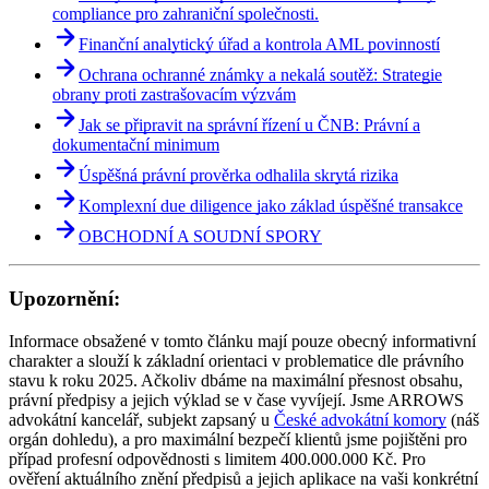
compliance pro zahraniční společnosti.
Finanční analytický úřad a kontrola AML povinností
Ochrana ochranné známky a nekalá soutěž: Strategie
obrany proti zastrašovacím výzvám
Jak se připravit na správní řízení u ČNB: Právní a
dokumentační minimum
Úspěšná právní prověrka odhalila skrytá rizika
Komplexní due diligence jako základ úspěšné transakce
OBCHODNÍ A SOUDNÍ SPORY
Upozornění:
Informace obsažené v tomto článku mají pouze obecný informativní
charakter a slouží k základní orientaci v problematice dle právního
stavu k roku 2025. Ačkoliv dbáme na maximální přesnost obsahu,
právní předpisy a jejich výklad se v čase vyvíjejí. Jsme ARROWS
advokátní kancelář, subjekt zapsaný u
České advokátní komory
(náš
orgán dohledu), a pro maximální bezpečí klientů jsme pojištěni pro
případ profesní odpovědnosti s limitem 400.000.000 Kč. Pro
ověření aktuálního znění předpisů a jejich aplikace na vaši konkrétní