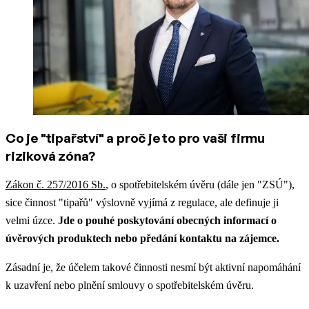
Co je "tipařství" a proč je to pro vaši firmu
riziková zóna?
Zákon č. 257/2016 Sb.
, o spotřebitelském úvěru (dále jen "ZSÚ"),
sice činnost "tipařů" výslovně vyjímá z regulace, ale definuje ji
velmi úzce.
Jde o pouhé poskytování obecných informací o
úvěrových produktech nebo předání kontaktu na zájemce.
Zásadní je, že účelem takové činnosti nesmí být aktivní napomáhání
k uzavření nebo plnění smlouvy o spotřebitelském úvěru.