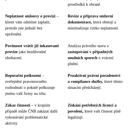
prostředků k obraně.
Neplatnost smlouvy o provizi
–
Revize a příprava smluvní
klient vám odmítne zaplatit,
dokumentace,
která obstojí a
protože jste jednali bez
minimalizuje riziko neplatnosti.
oprávnění.
Povinnost vrátit již inkasované
Analýza právního stavu a
provize
jako bezdůvodné
zastupování v případných
obohacení.
soudních sporech
o vrácení
plnění.
Reputační poškození
–
Proaktivní
právní poradenství
zveřejnění pravomocného
a compliance služby,
které těmto
rozhodnutí o pokutě poškozuje
situacím předcházejí.
jméno vaší firmy na trhu.
Zákaz činnosti
– v krajním
Získání potřebných licencí a
případě může ČNB zakázat další
povolení,
které vaši činnost plně
vykonávání problematické
legalizují.
aktivity.