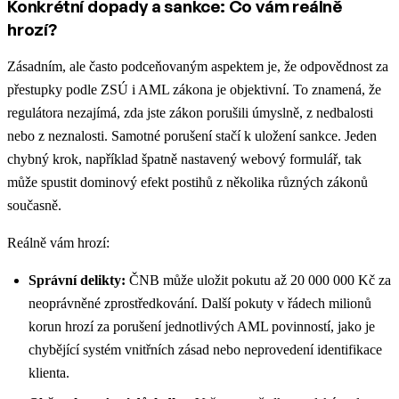
Konkrétní dopady a sankce: Co vám reálně
hrozí?
Zásadním, ale často podceňovaným aspektem je, že odpovědnost za
přestupky podle ZSÚ i AML zákona je objektivní. To znamená, že
regulátora nezajímá, zda jste zákon porušili úmyslně, z nedbalosti
nebo z neznalosti. Samotné porušení stačí k uložení sankce. Jeden
chybný krok, například špatně nastavený webový formulář, tak
může spustit dominový efekt postihů z několika různých zákonů
současně.
Reálně vám hrozí:
Správní delikty:
ČNB může uložit pokutu až 20 000 000 Kč za
neoprávněné zprostředkování. Další pokuty v řádech milionů
korun hrozí za porušení jednotlivých AML povinností, jako je
chybějící systém vnitřních zásad nebo neprovedení identifikace
klienta.