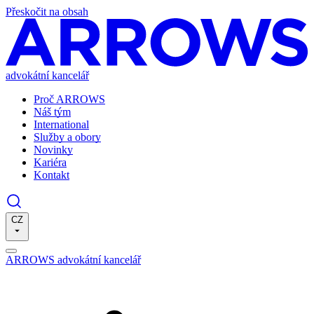
Přeskočit na obsah
advokátní kancelář
Proč ARROWS
Náš tým
International
Služby a obory
Novinky
Kariéra
Kontakt
CZ
ARROWS advokátní kancelář