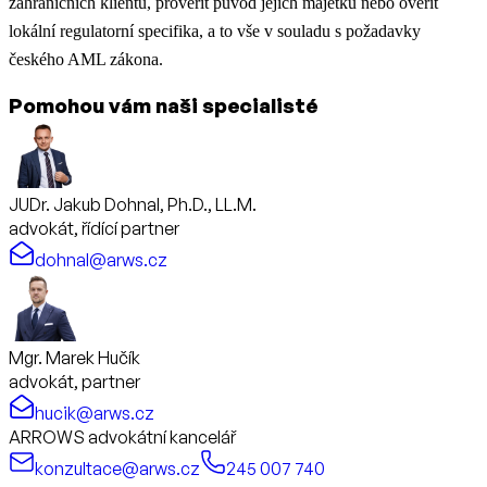
zahraničních klientů, prověřit původ jejich majetku nebo ověřit
lokální regulatorní specifika, a to vše v souladu s požadavky
českého AML zákona.
Pomohou vám naši specialisté
JUDr. Jakub Dohnal, Ph.D., LL.M.
advokát, řídící partner
dohnal@arws.cz
Mgr. Marek Hučík
advokát, partner
hucik@arws.cz
ARROWS advokátní kancelář
konzultace@arws.cz
245 007 740