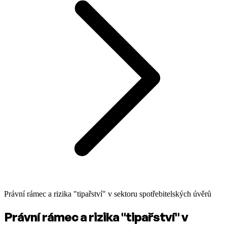
Právní rámec a rizika "tipařství" v sektoru spotřebitelských úvěrů
Právní rámec a rizika "tipařství" v