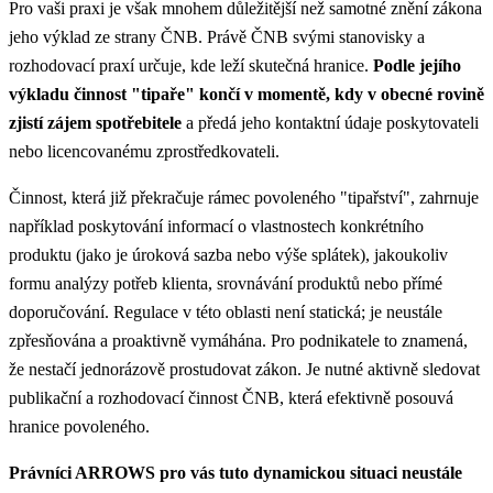
Pro vaši praxi je však mnohem důležitější než samotné znění zákona
jeho výklad ze strany ČNB. Právě ČNB svými stanovisky a
rozhodovací praxí určuje, kde leží skutečná hranice.
Podle jejího
výkladu činnost "tipaře" končí v momentě, kdy v obecné rovině
zjistí zájem spotřebitele
a předá jeho kontaktní údaje poskytovateli
nebo licencovanému zprostředkovateli.
Činnost, která již překračuje rámec povoleného "tipařství", zahrnuje
například poskytování informací o vlastnostech konkrétního
produktu (jako je úroková sazba nebo výše splátek), jakoukoliv
formu analýzy potřeb klienta, srovnávání produktů nebo přímé
doporučování. Regulace v této oblasti není statická; je neustále
zpřesňována a proaktivně vymáhána. Pro podnikatele to znamená,
že nestačí jednorázově prostudovat zákon. Je nutné aktivně sledovat
publikační a rozhodovací činnost ČNB, která efektivně posouvá
hranice povoleného.
Právníci ARROWS pro vás tuto dynamickou situaci neustále