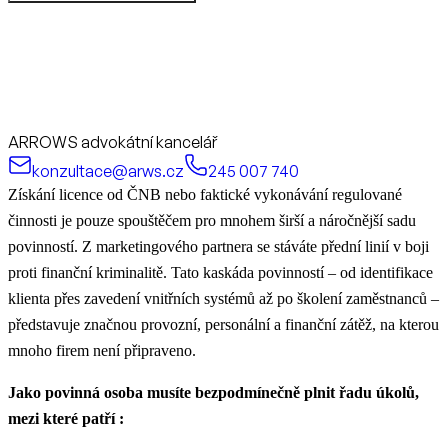
ARROWS advokátní kancelář
konzultace@arws.cz
245 007 740
Získání licence od ČNB nebo faktické vykonávání regulované
činnosti je pouze spouštěčem pro mnohem širší a náročnější sadu
povinností. Z marketingového partnera se stáváte přední linií v boji
proti finanční kriminalitě. Tato kaskáda povinností – od identifikace
klienta přes zavedení vnitřních systémů až po školení zaměstnanců –
představuje značnou provozní, personální a finanční zátěž, na kterou
mnoho firem není připraveno.
Jako povinná osoba musíte bezpodmínečně plnit řadu úkolů,
mezi které patří :